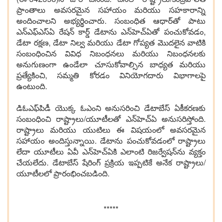
ప్రాంతాలు అవసరమైన సహాయం మరియు సహకారాన్ని
అందించాలని అభ్యర్థించారు. సంబంధిత ఆధార్‌తో పాటు
ఎన్ఎఫ్ఎస్‌ఏ రేషన్ కార్డ్ డేటాను ఎన్‌హెచ్‌ఏతో పంచుకోవడం,
డేటా రక్షణ, డేటా నిల్వ మరియు డేటా గోప్యత మొదలైన వాటికి
సంబంధించిన వివిధ నిబంధనలు మరియు నిబంధనలకు
అనుగుణంగా ఉండేలా చూసుకోవాల్సిన బాధ్యత మరియు
ప్రత్యేకించి, సమ్మతి కోరడం వినియోగదారు విభాగాలపై
ఉంటుంది.
డిఓఎఫ్‌పిడీ యొక్క ఓఎంని అనుసరించి డేటాబేస్ ఏకీకరణకు
సంబంధించి రాష్ట్రాలు/యూటీలతో ఎన్‌హెచ్‌ఏ అనుసరిస్తోంది.
రాష్ట్రాలు మరియు యుటిలు ఈ విషయంలో అవసరమైన
సహాయం అందిస్తున్నాయి. డేటాను పంచుకోవడంలో రాష్ట్రాలు
లేదా యూటీలు ఏవీ ఎన్‌హెచ్‌ఏకి ఎలాంటి రిజర్వేషన్‌ను వ్యక్తం
చేయలేదు. డేటాబేస్ షేరింగ్ ప్రక్రియ ఇప్పటికే అనేక రాష్ట్రాలు/
యూటీలలో ప్రారంభించబడింది.
*****