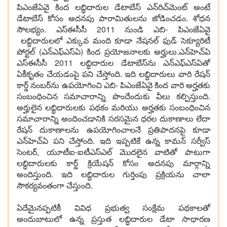
పిఎంజేఏవై కింద లబ్ధిదారుల డేటాబేస్ ఎన్‌రిచ్‌మెంట్ అంటే
డేటాబేస్ కోసం అదనపు పారామితులను జోడించడం. శోధన
సౌలభ్యం. ఎస్ఈసీసీ 2011 నుండి ఎబి- పిఎంజేఏవై
లబ్ధిదారులలో ఎక్కువ మంది కూడా నేషనల్ ఫుడ్ సెక్యూరిటీ
పోర్టల్ (ఎన్‌ఎఫ్‌ఎస్‌ఏ) కింద ప్రయోజనాలకు అర్హులు.ఎన్‌హెచ్‌ఏ
ఎస్‌ఈసీసీ 2011 లబ్ధిదారుల డేటాబేస్‌ను ఎన్‌ఎఫ్‌ఎస్‌ఏతో
ఏకీకృతం చేయడంపై పని చేస్తోంది. ఇది లబ్ధిదారులు వారి రేషన్
కార్డ్ నంబర్‌ను ఉపయోగించి ఎబి- పిఎంజేఏవై కింద వారి అర్హతకు
సంబంధించిన సమాచారాన్ని పొందేందుకు వీలు కల్పిస్తుంది.
అర్హులైన లబ్ధిదారులకు పథకం మరియు అర్హతకు సంబంధించిన
సమాచారాన్ని అందించడానికి సరసమైన ధరల దుకాణాలు లేదా
రేషన్ దుకాణాలను ఉపయోగించాలనే ప్రతిపాదనపై కూడా
ఎన్‌హెచ్‌ఏ పని చేస్తోంది. ఇది ఇప్పటికే ఉన్న కామన్ సర్వీస్
సెంటర్, యూటీఐ-ఐటీఎస్‌ఎల్ మొదలైన వాటితో పాటుగా
లబ్ధిదారులకు కార్డ్ క్రియేషన్ కోసం అదనపు మార్గాన్ని
అందిస్తుంది. ఇది లబ్ధిదారుల గుర్తింపు ప్రక్రియను చాలా
సౌకర్యవంతంగా చేస్తుంది.
ఏదేమైనప్పటికీ వివిధ ప్రభుత్వ సంక్షేమ పథకాలతో
అందుబాటులో ఉన్న ప్రస్తుత లబ్ధిదారుల డేటా సాధారణ