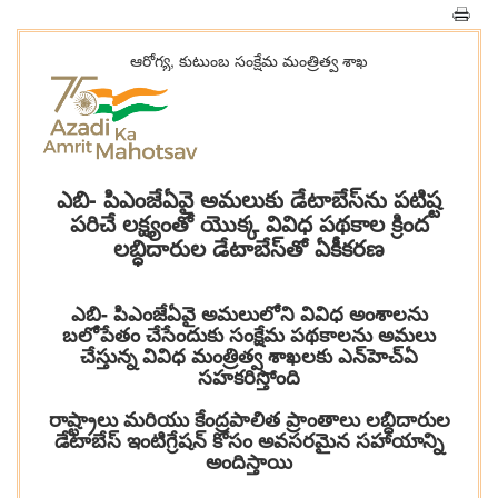
ఆరోగ్య, కుటుంబ సంక్షేమ‌ మంత్రిత్వ శాఖ
ఎబి- పిఎంజేఏవై అమలుకు డేటాబేస్‌ను పటిష్ట
పరిచే లక్ష్యంతో యొక్క వివిధ పథకాల క్రింద
లబ్ధిదారుల డేటాబేస్‌తో ఏకీకరణ
ఎబి- పిఎంజేఏవై అమలులోని వివిధ అంశాలను
బలోపేతం చేసేందుకు సంక్షేమ పథకాలను అమలు
చేస్తున్న వివిధ మంత్రిత్వ శాఖలకు ఎన్‌హెచ్‌ఏ
సహకరిస్తోంది
రాష్ట్రాలు మరియు కేంద్రపాలిత ప్రాంతాలు లబ్ధిదారుల
డేటాబేస్ ఇంటిగ్రేషన్ కోసం అవసరమైన సహాయాన్ని
అందిస్తాయి