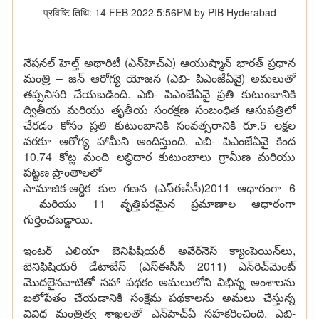
प्रविष्टि तिथि: 14 FEB 2022 5:56PM by PIB Hyderabad
నేషనల్ హెల్త్ అథారిటీ (ఎన్‌హెచ్‌ఎ) ఆయుష్మాన్ భారత్ ప్రధాన
మంత్రి – జన్ ఆరోగ్య యోజన (ఎబి- పిఎంజేఏవై) అమలుతో
తప్పనిసరి చేయబడింది. ఎబి- పిఎంజేఏవై ప్రతి కుటుంబానికి
ద్వితీయ మరియు తృతీయ సంరక్షణ సంబంధిత ఆసుపత్రిలో
చేరడం కోసం ప్రతి కుటుంబానికి సంవత్సరానికి రూ.5 లక్షల
వరకూ ఆరోగ్య హామీని అందిస్తుంది. ఎబి- పిఎంజేఏవై కింద
10.74 కోట్ల మంది లబ్ధిదార కుటుంబాలు గ్రామీణ మరియు
పట్టణ ప్రాంతాలలో
సామాజిక-ఆర్థిక కుల గణన (ఎస్‌ఈసీసీ)2011 ఆధారంగా 6
మరియు 11 వృత్తిపరమైన ప్రమాణాల ఆధారంగా
గుర్తించబడ్డాయి.
ఇంటర్ ఎలియా బెనిఫిషియరీ అవేర్‌నెస్ క్యాంపెయిన్‌లు,
బెనిఫిషియరీ డేటాబేస్ (ఎస్ఈసీసీ 2011) ఎన్‌రిచ్‌మెంట్
మొదలైనవాటితో సహా పథకం అమలులోని విభిన్న అంశాలను
బలోపేతం చేయడానికి సంక్షేమ పథకాలను అమలు చేస్తున్న
వివిధ మంత్రిత్వ శాఖలతో ఎన్‌హెచ్‌ఏ సహకరించింది. ఎబి-