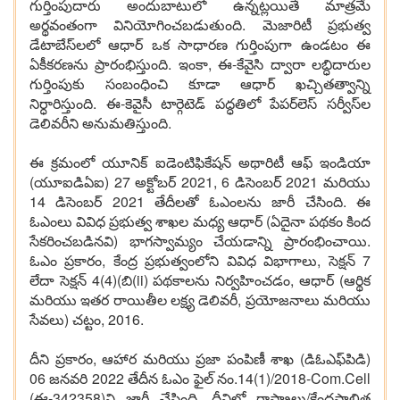
గుర్తింపుదారు అందుబాటులో ఉన్నట్లయితే మాత్రమే
అర్థవంతంగా వినియోగించబడుతుంది. మెజారిటీ ప్రభుత్వ
డేటాబేస్‌లలో ఆధార్ ఒక సాధారణ గుర్తింపుగా ఉండటం ఈ
ఏకీకరణను ప్రారంభిస్తుంది. ఇంకా, ఈ-కేవైసి ద్వారా లబ్ధిదారుల
గుర్తింపుకు సంబంధించి కూడా ఆధార్ ఖచ్చితత్వాన్ని
నిర్ధారిస్తుంది. ఈ-కెవైసీ టార్గెటెడ్ పద్ధతిలో పేపర్‌లెస్ సర్వీస్‌ల
డెలివరీని అనుమతిస్తుంది.
ఈ క్రమంలో యూనిక్ ఐడెంటిఫికేషన్ అథారిటీ ఆఫ్ ఇండియా
(యూఐడిఏఐ) 27 అక్టోబర్ 2021, 6 డిసెంబర్ 2021 మరియు
14 డిసెంబర్ 2021 తేదీలతో ఓఎంలను జారీ చేసింది. ఈ
ఓఎంలు వివిధ ప్రభుత్వ శాఖల మధ్య ఆధార్ (ఏదైనా పథకం కింద
సేకరించబడినవి) భాగస్వామ్యం చేయడాన్ని ప్రారంభించాయి.
ఓఎం ప్రకారం, కేంద్ర ప్రభుత్వంలోని వివిధ విభాగాలు, సెక్షన్ 7
లేదా సెక్షన్ 4(4)(బి(ii) పథకాలను నిర్వహించడం, ఆధార్ (ఆర్థిక
మరియు ఇతర రాయితీల లక్ష్య డెలివరీ, ప్రయోజనాలు మరియు
సేవలు) చట్టం, 2016.
దీని ప్రకారం, ఆహార మరియు ప్రజా పంపిణీ శాఖ (డిఓఎఫ్‌పిడి)
06 జనవరి 2022 తేదీన ఓఎం ఫైల్ నం.14(1)/2018-Com.Cell
(ఈ-342358)ని జారీ చేసింది. దీనిలో రాష్ట్రాలు/కేంద్రపాలిత