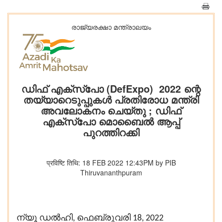
രാജ്യരക്ഷാ മന്ത്രാലയം
ഡിഫ് എക്സ്പോ (DefExpo) 2022 ന്റെ
തയ്യാറെടുപ്പുകൾ പ്രതിരോധ മന്ത്രി
അവലോകനം ചെയ്‌തു ; ഡിഫ്
എക്സ്പോ മൊബൈൽ ആപ്പ്
പുറത്തിറക്കി
प्रविष्टि तिथि: 18 FEB 2022 12:43PM by PIB
Thiruvananthpuram
ന്യൂ ഡൽഹി, ഫെബ്രുവരി 18, 2022