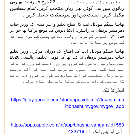
دونوں ورژن میں دستیاب ہے۔ 22 درج فہرست بھارتی
زبانوں میں سے کوئی بھی زبان منتخب کریں، تمام سطحیں
مکمل کریں، ٹیسٹ دیں اور سرٹیفکیٹ حاصل کریں۔
بھاشا سنگم موبائل ایپ کا افتتاح تعلیم و ہنر مندی کے وزیر جناب
دھرمیندر پردھان نے راشٹریہ ایکتا دیوس کے موقع پر کیا تھا جو ہر
سال 31 اکتوبر کو سردار ولبھ بھائی پٹیل کے یوم پیدائش
کے موقع پر منایا جاتا ہے۔
بھاشا سنگم موبائل ایپ کے افتتاح کے دوران مرکزی وزیر تعلیم
جناب دھرمیندر پردھان نے کہا تھا کہ قومی تعلیمی پالیسی 2020
میں بھارتی زبانوں کے فروغ پر زور دینے کے وژن کا خاکہ
پیش کیا گیا ہے۔ انہوں نے مزید کہا تھا کہ آگے بڑھتے
ہوئے زبان سیکھنے کو ایک مہارت کے طور پر فروغ دیا جائے
گا جس میں کریڈٹ حاصل کرنے کا باضابطہ نظام ہوگا۔
اینڈرائڈ لنک
https://play.google.com/store/apps/details?id=com.mu
ltibhashi.mygov.mygov_app
https://apps.apple.com/in/app/bhasha-sangam/id1580
آئی او ایس لنک :
432719