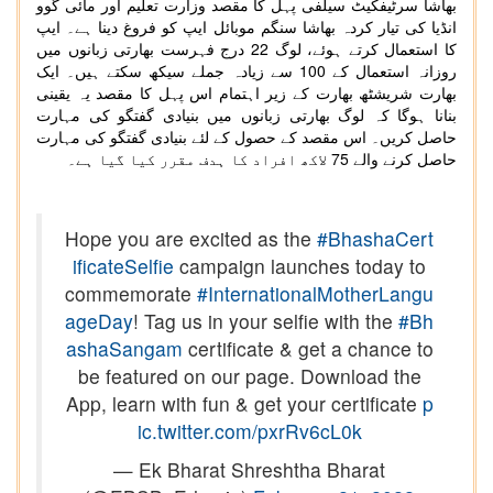
بھاشا سرٹیفکیٹ سیلفی پہل کا مقصد وزارت تعلیم اور مائی گوو
انڈیا کی تیار کردہ بھاشا سنگم موبائل ایپ کو فروغ دینا ہے۔ ایپ
کا استعمال کرتے ہوئے، لوگ 22 درج فہرست بھارتی زبانوں میں
روزانہ استعمال کے 100 سے زیادہ جملے سیکھ سکتے ہیں۔ ایک
بھارت شریشٹھ بھارت کے زیر اہتمام اس پہل کا مقصد یہ یقینی
بنانا ہوگا کہ لوگ بھارتی زبانوں میں بنیادی گفتگو کی مہارت
حاصل کریں۔ اس مقصد کے حصول کے لئے بنیادی گفتگو کی مہارت
حاصل کرنے والے 75 لاکھ افراد کا ہدف مقرر کیا گیا ہے۔
Hope you are excited as the
#BhashaCert
ificateSelfie
campaign launches today to
commemorate
#InternationalMotherLangu
ageDay
! Tag us in your selfie with the
#Bh
ashaSangam
certificate & get a chance to
be featured on our page. Download the
App, learn with fun & get your certificate
p
ic.twitter.com/pxrRv6cL0k
— Ek Bharat Shreshtha Bharat