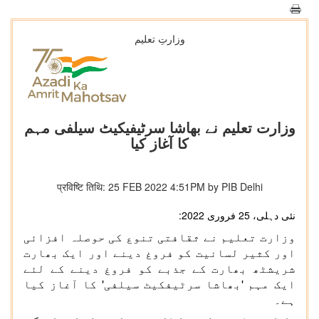
وزارتِ تعلیم
وزارت تعلیم نے بھاشا سرٹیفیکیٹ سیلفی مہم
کا آغاز کیا
प्रविष्टि तिथि: 25 FEB 2022 4:51PM by PIB Delhi
نئی دہلی، 25 فروری 2022:
وزارت تعلیم نے ثقافتی تنوع کی حوصلہ افزائی
اور کثیر لسانیت کو فروغ دینے اور ایک بھارت
شریشٹھ بھارت کے جذبے کو فروغ دینے کے لئے
ایک مہم 'بھاشا سرٹیفکیٹ سیلفی' کا آغاز کیا
ہے۔