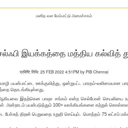
மனித வள மேம்பாட்டு அமைச்சகம்
ெல்ஃபி இயக்கத்தை மத்திய கல்வித்
प्रविष्टि तिथि: 25 FEB 2022 4:51PM by PIB Chennai
்மொழி பயன்பாட்டை ஊக்குவித்து, ஒன்றுபட்ட பாரதம்-வலிமையான பா
கத்தை தொடங்கியுள்ளது.
ியா ஆகியவை இதற்கென பாஷா சங்கம் என்ற செல்போன் செயலியை உர
ள் அன்றாடம் பயன்படுத்தும் 100
+ வாக்கியங்களை கற்றுக் கொள்ளல
டை பேச்சுத் திறன் பெறுவதை உறுதி செய்யும். மொத்தம் 75 லட்சம் ம