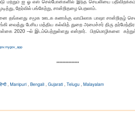
்டு மற்றும் ஐ ஓ எஸ் செல்போன்களில் இந்த செயலியை பதிவிறக்க
த்து, தேர்வில் பங்கேற்று, சான்றிதழை பெறலாம்.
தனை தங்களது சமூக ஊடக கணக்கு வாயிலாக பாஷா சான்றிதழ் செல்ஃ
ி வைத்து பேசிய மத்திய கல்வித் துறை அமைச்சர் திரு தர்மேந்த
்கை 2020 –ல் இடம்பெற்றுள்ளது என்றார். பிறமொழிகளை கற்றுக் 
mygov.mygov_app
***************
हिन्दी
,
Manipuri
,
Bengali
,
Gujarati
,
Telugu
,
Malayalam