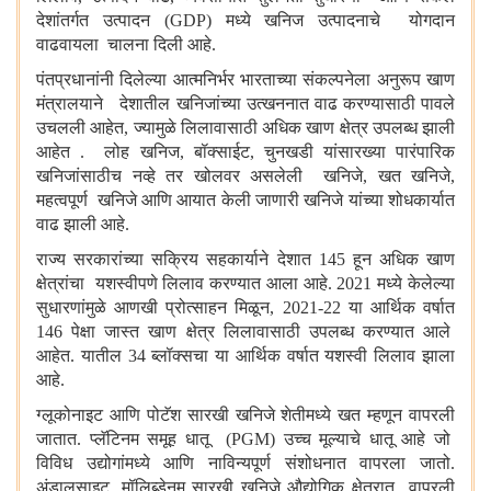
देशांतर्गत उत्पादन (
GDP)
मध्ये खनिज उत्पादनाचे योगदान
वाढवायला चालना दिली आहे.
पंतप्रधानांनी दिलेल्या आत्मनिर्भर भारताच्या संकल्पनेला अनुरूप खाण
मंत्रालयाने देशातील खनिजांच्या उत्खननात वाढ करण्यासाठी पावले
उचलली आहेत
,
ज्यामुळे लिलावासाठी अधिक खाण क्षेत्र उपलब्ध झाली
आहेत . लोह खनिज
,
बॉक्साईट
,
चुनखडी यांसारख्या पारंपारिक
खनिजांसाठीच नव्हे तर खोलवर असलेली खनिजे
,
खत खनिजे
,
महत्वपूर्ण खनिजे आणि आयात केली जाणारी खनिजे यांच्या शोधकार्यात
वाढ झाली आहे.
राज्य सरकारांच्या सक्रिय सहकार्याने देशात 145 हून अधिक खाण
क्षेत्रांचा यशस्वीपणे लिलाव करण्यात आला आहे. 2021 मध्ये केलेल्या
सुधारणांमुळे आणखी प्रोत्साहन मिळून
,
2021-22 या आर्थिक वर्षात
146 पेक्षा जास्त खाण क्षेत्र लिलावासाठी उपलब्ध करण्यात आले
आहेत. यातील 34 ब्लॉक्सचा या आर्थिक वर्षात यशस्वी लिलाव झाला
आहे.
ग्लूकोनाइट आणि पोटॅश सारखी खनिजे शेतीमध्ये खत म्हणून वापरली
जातात. प्लॅटिनम समूह धातू (
PGM)
उच्च मूल्याचे धातू आहे जो
विविध उद्योगांमध्ये आणि नाविन्यपूर्ण संशोधनात वापरला जातो.
अंडालुसाइट
,
मॉलिब्डेनम सारखी खनिजे औद्योगिक क्षेत्रात वापरली