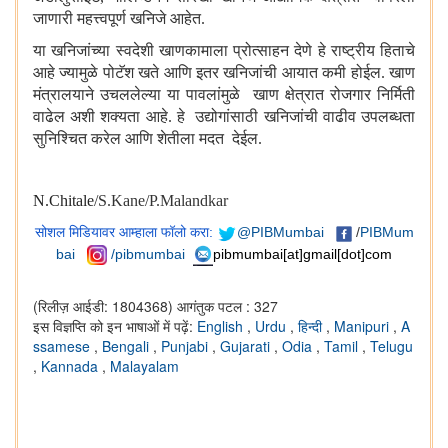
जाणारी महत्त्वपूर्ण खनिजे आहेत.
या खनिजांच्या स्वदेशी खाणकामाला प्रोत्साहन देणे हे राष्ट्रीय हिताचे
आहे ज्यामुळे पोटॅश खते आणि इतर खनिजांची आयात कमी होईल. खाण
मंत्रालयाने उचललेल्या या पावलांमुळे खाण क्षेत्रात रोजगार निर्मिती
वाढेल अशी शक्यता आहे. हे उद्योगांसाठी खनिजांची वाढीव उपलब्धता
सुनिश्चित करेल आणि शेतीला मदत देईल.
N.Chitale
/S.Kane/P.Malandkar
सोशल मिडियावर आम्हाला फॉलो करा:
@PIBMumbai
/
PIBMum
bai
/pibmumbai
pibmumbai[at]gmail[dot]com
(रिलीज़ आईडी: 1804368)
आगंतुक पटल : 327
इस विज्ञप्ति को इन भाषाओं में पढ़ें:
English
,
Urdu
,
हिन्दी
,
Manipuri
,
A
ssamese
,
Bengali
,
Punjabi
,
Gujarati
,
Odia
,
Tamil
,
Telugu
,
Kannada
,
Malayalam