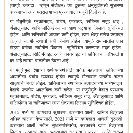
(यापुढे
'
कायदा
'
म्हणून संबोधन) च्या दुस
ऱ्या
अनुसूचीमध्ये सुधारणा
करण्याच्या खाण मंत्रालयाच्या प्रस्तावाला मंजुरी दिली आहे.
या मंजुरीमुळे ग्लूकोनाइट
,
पोटॅश
,
एमराल्ड
,
प्लॅटिनम समूह धातू
,
अँडालुसाइट आणि मॉलिब्डेनम या खाण पट्यांचा लिलाव सुनिश्चित
होईल आणि खनिजांची आयात कमी होईल
,
खाण क्षेत्र तसेच उत्पादन
क्षेत्रात सक्षमीकरणाची संधी निर्माण होईल ज्यामुळे समाजातील एका
मोठ्या वर्गाचा सर्वांगीण विकास सुनिश्चित करण्यात मदत होईल.
अंडालुसाइट
,
सिलिमॅनाइट आणि कायनाइट या खनिजांचा रॉयल्टीचा
दर आहे त्याचा पातळीवर ठेवला आहे.
या मंजुरीमुळे देशाच्या अर्थव्यवस्थेसाठी अनेक महत्त्वाच्या खनिजांच्या
आयातीला पर्याय उपलब्ध होईल त्यामुळे मौल्यवान परकीय चलन
साठ्याची बचत होईल. खनिजांच्या स्थानिक उत्पादनाच्या माध्यमातून
देशाचे परकीय अवलंबित्व कमी करेल. या मंजुरीमुळे देशात प्रथमच
ग्लूकोनाइट
,
पोटॅश
,
एमराल्ड
,
प्लॅटिनम समूह धातू
,
अँडालुसाइट आणि
मॉलिब्डेनम या खनिजांच्या खाण क्षेत्राचा लिलाव सुनिश्चित होईल.
2015 मध्ये या कायद्यात सुधारणा करण्यात आली. खनिज क्षेत्राला
अधिक चालना देण्यासाठी
,
2021 मध्ये या कायद्यात आणखी दुरुस्ती
करण्यात आली. नवीन सुधारणांअंतर्गत
,
सरकारने खाण क्षेत्रांच्या
लिलाव
,
उत्पादन वाढ
,
व्यवसायात सुलभता सुधारणा आणि सकल