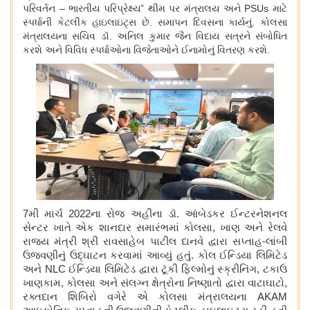
પરિવર્તન – ભારતીય પરિપ્રેક્ષ્ય” થીમ પર મંત્રાલય અને
PSUs
માટે
સ્પર્ધાની કેટલીક હાઇલાઇટ્સ છે. સમાપન દિવસના કાર્યનું. કોલસા
મંત્રાલયના સચિવ ડૉ. અનિલ કુમાર જૈન વિદાય સત્રને સંબોધિત
કરશે અને વિવિધ સ્પર્ધાઓના વિજેતાઓને ઈનામોનું વિતરણ કરશે.
7
મી માર્ચ
2022
ના રોજ અહીંના ડૉ. આંબેડકર ઈન્ટરનેશનલ
સેન્ટર ખાતે એક શાનદાર સમારંભમાં કોલસા
,
ખાણ અને રેલવે
રાજ્ય મંત્રી શ્રી રાવસાહેબ પાટીલ દાનવે દ્વારા સપ્તાહ-લાંબી
ઉજવણીનું ઉદ્ઘાટન કરવામાં આવ્યું હતું. કોલ ઈન્ડિયા લિમિટેડ
અને
NLC
ઈન્ડિયા લિમિટેડ દ્વારા ટૂંકી ફિલ્મોનું સ્ક્રીનિંગ
,
ટકાઉ
ખાણકામ
,
કોલસા અને સંલગ્ન ક્ષેત્રોના નિષ્ણાતો દ્વારા વાટાઘાટો
,
રક્તદાન શિબિરો વગેરે એ કોલસા મંત્રાલયના
AKAM