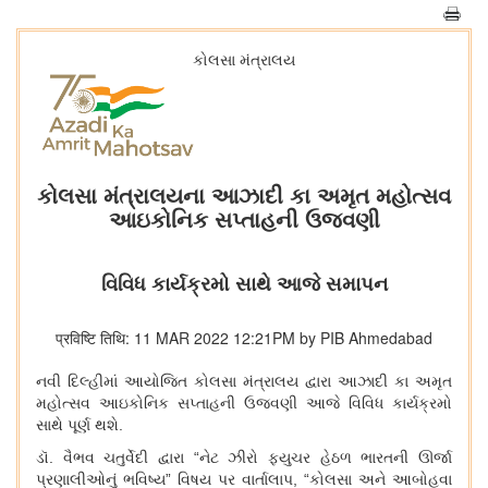
કોલસા મંત્રાલય
કોલસા મંત્રાલયના આઝાદી કા અમૃત મહોત્સવ
આઇકોનિક સપ્તાહની ઉજવણી
વિવિધ કાર્યક્રમો સાથે આજે સમાપન
प्रविष्टि तिथि: 11 MAR 2022 12:21PM by PIB Ahmedabad
નવી દિલ્હીમાં આયોજિત કોલસા મંત્રાલય દ્વારા આઝાદી કા અમૃત
મહોત્સવ આઇકોનિક સપ્તાહની ઉજવણી આજે વિવિધ કાર્યક્રમો
સાથે પૂર્ણ થશે.
ડૉ. વૈભવ ચતુર્વેદી દ્વારા “નેટ ઝીરો ફ્યુચર હેઠળ ભારતની ઊર્જા
પ્રણાલીઓનું ભવિષ્ય” વિષય પર વાર્તાલાપ
, “
કોલસા અને આબોહવા