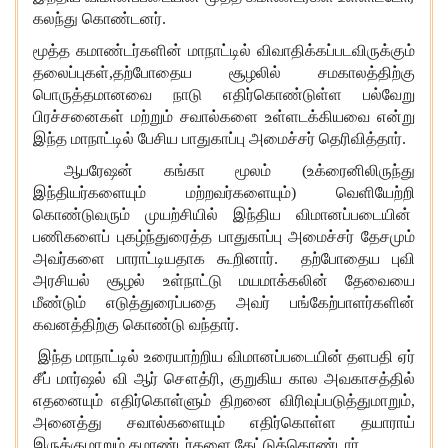
கலந்து கொண்டனர்.
மூத்த கமாண்டர்களின் மாநாட்டில் விவாதிக்கப்படவிருக்கும்
தலைப்புகள்,தற்போதைய சூழலில் சமகாலத்திற்கு
பொருத்தமானவை நாடு எதிர்கொண்டுள்ள பல்வேறு
பிரச்சனைகள் மற்றும் சவால்களை உள்ளடக்கியவை என்று
இந்த மாநாட்டில் பேசிய பாதுகாப்பு அமைச்சர் தெரிவித்தார்.
ஆபரேஷன் கங்கா மூலம் (உக்ரைனிலிருந்து
இந்தியர்களையும் மற்றவர்களையும்) வெளியேற்றி
கொண்டுவரும் முயற்சியில் இந்திய விமானப்படையின்
பணிகளைப் புகழ்ந்துரைத்த பாதுகாப்பு அமைச்சர் தேசமும்
அவர்களை பாராட்டியதாக கூறினார். தற்போதைய புவி
அரசியல் சூழல் உள்நாட்டு மயமாக்கலின் தேவையை
மீண்டும் எடுத்துரைப்பதை அவர் பங்கேற்பாளர்களின்
கவனத்திற்கு கொண்டு வந்தார்.
இந்த மாநாட்டில் உரையாற்றிய விமானப்படையின் தளபதி ஏர்
சீப் மார்ஷல் வி ஆர் சௌத்ரி, குறுகிய கால அவகாசத்தில்
எதனையும் எதிர்கொள்ளும் திறனை விரிவுப்படுத்துமாறும்,
அனைத்து சவால்களையும் எதிர்கொள்ள தயாராய்
இருக்குமாறும் கமாண்டர்களை கேட்டுக்கொண்டார்.