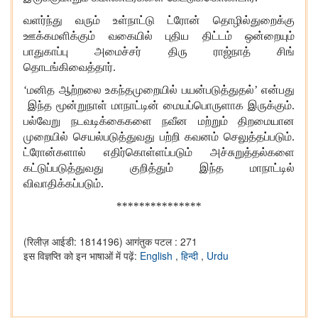
வளர்ந்து வரும் உள்நாட்டு ட்ரோன் தொழில்துறைக்கு
ஊக்கமளிக்கும் வகையில் புதிய திட்டம் ஒன்றையும்
பாதுகாப்பு அமைச்சர் திரு ராஜ்நாத் சிங்
தொடங்கிவைத்தார்.
‘மனித ஆற்றலை உகந்தமுறையில் பயன்படுத்துதல்’ என்பது
இந்த மூன்றுநாள் மாநாட்டின் மையப்பொருளாக இருக்கும்.
பல்வேறு நடவடிக்கைகளை நவீன மற்றும் திறமையான
முறையில் செயல்படுத்துவது பற்றி கவனம் செலுத்தப்படும்.
ட்ரோன்களால் எதிர்கொள்ளப்படும் அச்சுறுத்தல்களை
கட்டுப்படுத்துவது குறித்தும் இந்த மாநாட்டில்
விவாதிக்கப்படும்.
***************
(रिलीज़ आईडी: 1814196)
आगंतुक पटल : 271
इस विज्ञप्ति को इन भाषाओं में पढ़ें:
English
,
हिन्दी
,
Urdu