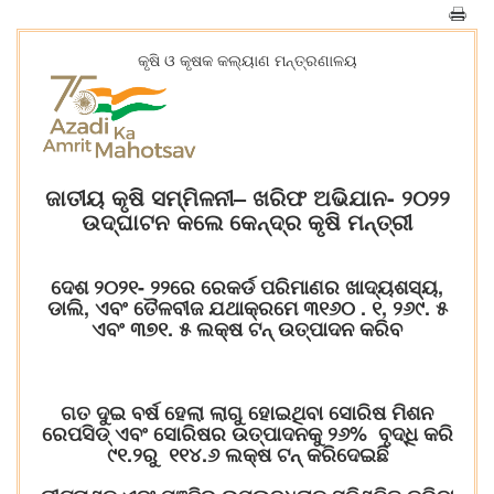
କୃଷି ଓ କୃଷକ କଲ୍ୟାଣ ମନ୍ତ୍ରଣାଳୟ
ଜାତୀୟ କୃଷି ସମ୍ମିଳନୀ– ଖରିଫ ଅଭିଯାନ- ୨୦୨୨
ଉଦ୍‌ଘାଟନ କଲେ କେନ୍ଦ୍ର କୃଷି ମନ୍ତ୍ରୀ
ଦେଶ ୨୦୨୧- ୨୨ରେ ରେକର୍ଡ ପରିମାଣର ଖାଦ୍ୟଶସ୍ୟ,
ଡାଲି, ଏବଂ ତୈଳବୀଜ ଯଥାକ୍ରମେ ୩୧୬୦ . ୧, ୨୬୯. ୫
ଏବଂ ୩୭୧. ୫ ଲକ୍ଷ ଟନ୍ ଉତ୍ପାଦନ କରିବ
ଗତ ଦୁଇ ବର୍ଷ ହେଲା ଲାଗୁ ହୋଇଥିବା ସୋରିଷ ମିଶନ
ରେପସିଡ୍ ଏବଂ ସୋରିଷର ଉତ୍ପାଦନକୁ ୨୬% ବୃଦ୍ଧି କରି
୯୧.୨ରୁ ୧୧୪.୬ ଲକ୍ଷ ଟନ୍ କରିଦେଇଛି