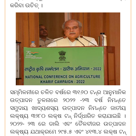
କରିବା ଉଚିତ୍ ।
ସମ୍ମିଳନୀରେ ଚଳିତ ବର୍ଷରେ ୩୧୬୦ ଟନ୍‌ର ଆନୁମାନିକ
ଉତ୍ପାଦନ ତୁଳନାରେ ୨୦୨୨ -୨୩ ବର୍ଷ ନିମନ୍ତେ
ସମୁଦାୟ ଖାଦ୍ୟଶସ୍ୟ ଉତ୍ପାଦନ ନିମନ୍ତେ ଜାତୀୟ
ଲକ୍ଷ୍ୟ ୩୨୮୦ ଲକ୍ଷ ଟନ୍ ନିର୍ଦ୍ଧାରିତ କରାଯାଇଛି ।
୨୦୨୨- ୨୩ ରେ ଡାଲି ଏବଂ ତୈଳବୀଜର ଉତ୍ପାଦନ
ଲକ୍ଷ୍ୟ ଯଥାକ୍ରମେ ୨୯୫.୫ ଏବଂ ୪୧୩.୪ ଲକ୍ଷ ଟନ୍