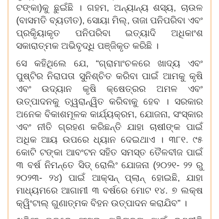
ଟଙ୍କା)କୁ ଛୁଇଁଛି । ଗହମ, ଅନ୍ୟାନ୍ୟ ଶସ୍ୟ, ଚାଉଳ
(ବାସମତି ବ୍ୟତୀତ), ସୋୟା ମିଲ୍‌, ତାଜା ପନିପରିବା ଏବଂ
ପ୍ରକିୃୟାକୃତ ପନିପରିବା ଇତ୍ୟାଦି ଅଧିକାଂଶ
ସକାରାତ୍ମକ ଅଭିବୃଦ୍ଧି ପଞ୍ଜିକୃତ କରିଛି ।
ସେ କହିଥିଲେ ଯେ, “ଗ୍ରାମାଂଚଳରେ ଖାଦ୍ୟ ଏବଂ
ପୁଷ୍ଟିର ନିରାପତା ସୁନିଶ୍ଚିତ କରିବା ପାଇଁ ଆମକୁ କୃଷି
ଏବଂ ଉଦ୍ୟାନ କୃଷି କ୍ଷେତ୍ରର ଅମଳ ଏବଂ
ଉତ୍ପାଦନକୁ ତ୍ୱରାନ୍ୱିତ କରିବାକୁ ହେବ । ସରକାର
ଅନେକ ବିକାଶମୂଳକ କାର୍ଯ୍ୟକ୍ରମ, ଯୋଜନା, ସଂସ୍କାର
ଏବଂ ନୀତି ଗ୍ରହଣ କରିଛନ୍ତି ଯାହା ଚାଷୀଙ୍କ ପାଇଁ
ଅଧିକ ଆୟ ଉପରେ ଧ୍ୟାନ ଦେଇଥାଏ । ୩୮୧. ୯୫
କୋଟି ଟଙ୍କା ଆବଂଟନ ସହିତ ସମସ୍ତ ତୈଳବୀଜ ପାଇଁ
୩ ବର୍ଷ ନିମନ୍ତେ ସିଡ୍ ରୋଲିଂ ଯୋଜନା (୨୦୨୧- ୨୨ ରୁ
୨୦୨୩- ୨୪) ପାଇଁ ଆକ୍ସନ୍ ପ୍ଲାନ୍ ହୋଇଛି, ଯାହା
ମାଧ୍ୟମରେ ଆଗାମୀ ୩ ବର୍ଷରେ ମୋଟ ୧୪. ୭ ଲକ୍ଷ
କ୍ୱିଂଟାଲ୍ ଗୁଣାତ୍ମକ ବିହନ ଉତ୍ପାଦନ କରାଯିବ” ।