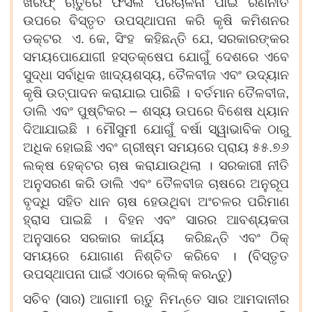
ଖରିଫ୍ ଋତୁରେ ଫସଲ ପରିଚାଳନା ପାଇଁ ରଣନୀତି
ଉପରେ ବିସ୍ତୃତ ଉପସ୍ଥାପନା କରି କୃଷି କମିଶନର
ଡକ୍ଟର ଏ. କେ, ସିଂହ କହିଛନ୍ତି ଯେ, ସରକାରଙ୍କର
ସମୟପୋଯୋଗୀ ହସ୍ତକ୍ଷେପ ଯୋଗୁଁ ଦେଶରେ ଏବେ
ସୁଦ୍ଧା ସର୍ବାଧିକ ଖାଦ୍ୟଶସ୍ୟ, ତୈଳବୀଜ ଏବଂ ଉଦ୍ୟାନ
କୃଷି ଉତ୍ପାଦନ କରାଯାଇ ପାରିଛି । ବର୍ତମାନ ତୈଳବୀଜ,
ଡାଲି ଏବଂ ପୁଷ୍ଟିକର – ଶସ୍ୟ ଉପରେ ବିଶେଷ ଧ୍ୟାନ
ଦିଆଯାଇଛି । ମୌସୁମୀ ଯୋଗୁଁ ବର୍ଷା ସ୍ୱାଭାବିକ ଠାରୁ
ଅଧିକ ହୋଇଛି ଏବଂ ଗ୍ରୀଷ୍ମ ସମୟରେ ପ୍ରାୟ ୫୫.୭୬
ଲକ୍ଷ ହେକ୍ଟର ଚାଷ କରାଯାଉଥିଲା । ସରକାରୀ ନୀତି
ଅନୁସରଣ କରି ଡାଲି ଏବଂ ତୈଳବୀଜ ଚାଷରେ ଅନୁରୂପ
ବୃଦ୍ଧି ସହିତ ଧାନ ଚାଷ ହେଉଥିବା ଅଂଚଳର ପରିମାଣ
ହ୍ରାସ ପାଇଛି । ବିହନ ଏବଂ ସାରର ଆବଶ୍ୟକତା
ଅନୁସାରେ ସରକାର କାର୍ଯ୍ୟ କରିଛନ୍ତି ଏବଂ ଠିକ୍
ସମୟରେ ଯୋଗାଣ ନିଶ୍ଚିତ କରିବେ । (ବିସ୍ତୃତ
ଉପସ୍ଥାପନା ପାଇଁ ଏଠାରେ କ୍ଲିକ୍ କରନ୍ତୁ)
ସଚିବ (ସାର) ଆଗାମୀ ଋତୁ ନିମନ୍ତେ ସାର ଆମଦାନୀର