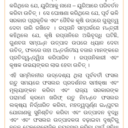
କରିଥିଲେ ଯେ, ୟୁରିଆକୁ ନାନୋ – ୟୁରିଆରେ ପରିବର୍ତନ
କରିବା ଉଚିତ୍ । ସେ ଘୋଷଣା କରିଥିଲେ ଯେ, ପୂର୍ବ ଭଳି
ସରକାର ପ୍ରାକୃତିକ ଏବଂ ଜୈବିକ କୃଷି ଉପରେ ଗୁରୁତ୍ୱ
ଦେବା ଜାରି ରଖିବେ । ରପ୍ତାନି ସମ୍ପର୍କରେ ମନ୍ତ୍ରୀ
କହିଥିଲେ ଯେ, କୃଷି ରପ୍ତାନିରେ ଅଭିବୃଦ୍ଧି ଘଟିଛି,
ଗୁଣବତା ସମ୍ପନ୍ନ ଉତ୍ପାଦ ଉପରେ ଧ୍ୟାନ ଦେବା
ଉଚିତ୍‌, ଫଳରେ ତାହା ଅନ୍ତର୍ଜାତୀୟ ବଜାର ମାନଙ୍କରେ
ପ୍ରତିଦ୍ୱନ୍ଦ୍ୱିତା କରିପାରିବ । ରପ୍ତାନିକାରୀ ଏବଂ
କୃଷକ ଉଭୟଙ୍କର ଲାଭ ହେବା ଉଚିତ୍ ।
ଏହି ସମ୍ମିଳନୀର ଉଦ୍ଦେଶ୍ୟ ଥିଲା ପୂର୍ବବର୍ତୀ ଫସଲ
ଋତୁ ସମୟରେ ଫସଲର ପ୍ରଦର୍ଶନର ସମୀକ୍ଷା ଏବଂ
ମୂଲ୍ୟାଙ୍କନ କରିବା ଏବଂ ରାଜ୍ୟ ସରକାରଙ୍କ
ପରାମର୍ଶ କ୍ରମେ ଖରିଫ୍ ଋତୁ ନିମନ୍ତେ ଫସଲର
ଲକ୍ଷ୍ୟ ନିର୍ଦ୍ଧାରିତ କରିବା, ମହତ୍ୱପୂର୍ଣ୍ଣ ଇନ୍‌ପୁଟର
ଯୋଗାଣକୁ ସୁନିଶ୍ଚିତ କରିବା ଏବଂ ଉତ୍ପାଦନ ବୃଦ୍ଧି
ଏବଂ ଏବଂ ଫସଲର ଉତ୍ପାଦକତା ବଢ଼ାଇବା ଦୃଷ୍ଟିରୁ
ନୂତନ ଟେକ୍ନୋଲୋଜିକୁ ବ୍ୟବହାର କରିବା ପାଇଁ ସୁବିଧା