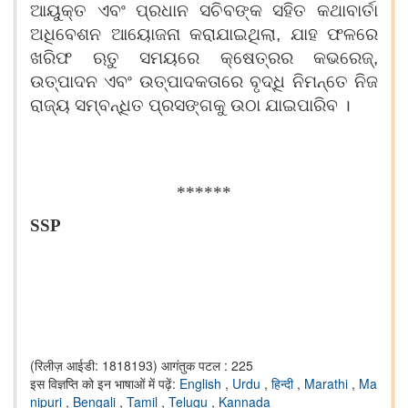
ଆୟୁକ୍ତ ଏବଂ ପ୍ରଧାନ ସଚିବଙ୍କ ସହିତ କଥାବାର୍ତା
ଅଧିବେଶନ ଆୟୋଜନା କରାଯାଇଥିଲା, ଯାହ ଫଳରେ
ଖରିଫ ଋତୁ ସମୟରେ କ୍ଷେତ୍ରର କଭରେଜ୍‌,
ଉତ୍ପାଦନ ଏବଂ ଉତ୍ପାଦକତାରେ ବୃଦ୍ଧି ନିମନ୍ତେ ନିଜ
ରାଜ୍ୟ ସମ୍ବନ୍ଧିତ ପ୍ରସଙ୍ଗକୁ ଉଠା ଯାଇପାରିବ ।
******
SSP
(रिलीज़ आईडी: 1818193)
आगंतुक पटल : 225
इस विज्ञप्ति को इन भाषाओं में पढ़ें:
English
,
Urdu
,
हिन्दी
,
Marathi
,
Ma
nipuri
,
Bengali
,
Tamil
,
Telugu
,
Kannada