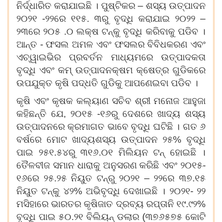
ନିର୍ଦ୍ଧାରିତ କରାଯାଇଛି । ପୁଷ୍ଟିକର – ଶସ୍ୟ ଉତ୍ପାଦନ
୨୦୨୧ -୨୨ରେ ୧୧୫. ୩ରୁ ବୃଦ୍ଧି କରାଯାଇ ୨୦୨୨ –
୨୩ରେ ୨୦୫ .୦ ଲକ୍ଷ ଟନ୍‌କୁ ବୃଦ୍ଧି କରିବାକୁ ପଡିବ ।
ଆନ୍ତ - ଫସଲ ଅମଳ ଏବଂ ଫସଲର ବିବିଧକରଣ ଏବଂ
ଏଚ୍‌ୱାଇଭିର ପ୍ରବର୍ତନ ମାଧ୍ୟମରେ ଉତ୍ପାଦକତା
ବୃଦ୍ଧି ଏବଂ କମ୍ ଉତ୍ପାଦନକ୍ଷମ କ୍ଷେତ୍ର ଗୁଡିକରେ
ଉପଯୁକ୍ତ କୃଷି ପଦ୍ଧତି ଗୁଡିକୁ ଆପଣେଇବା ପଡିବ ।
କୃଷି ଏବଂ କୃଷକ କଲ୍ୟାଣ ସଚିବ ଶ୍ରୀ ମନୋଜ ଆହୁଜା
କହିଛନ୍ତି ଯେ, ୨୦୧୫ -୧୬ରୁ ଦେଶରେ ଖାଦ୍ୟ ଶସ୍ୟ
ଉତ୍ପାଦନରେ କ୍ରମାଗତ ଭାବେ ବୃଦ୍ଧି ଘଟିଛି । ଗତ ୬
ବର୍ଷରେ ମୋଟ ଖାଦ୍ୟଶସ୍ୟ ଉତ୍ପାଦନ ୨୫% ବୃଦ୍ଧି
ପାଇ ୨୫୧.୫୪ରୁ ୩୧୬.୦୧ ମିଲିୟନ ଟନ୍ ହୋଇଛି ।
ତୈଳବୀଜ ସମାନ ଧାରାକୁ ଅନୁସରଣ କରିଛି ଏବଂ ୨୦୧୫-
୧୬ରେ ୨୫.୨୫ ନିୟୁତ ଟନ୍‌ରୁ ୨୦୨୧ – ୨୨ରେ ୩୭.୧୫
ନିୟୁତ ଟନ୍‌କୁ ୪୨% ଅଭିବୃଦ୍ଧି ଦେଖାଇଛି । ୨୦୨୧- ୨୨
ମସିହାରେ ଭାରତର କୃଷିଜାତ ଦ୍ରବ୍ୟ ରପ୍ତାନି ୧୯.୯୨%
ବୃଦ୍ଧି ପାଇ ୫୦.୨୧ ବିଲିୟନ୍ ଡଲାର (୩୭୬୫୭୫ କୋଟି