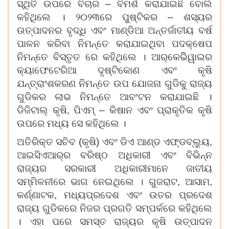
ସ୍ଥିତି ଉପରେ ବିଚାର – ବିମର୍ଶ କରାଯାଇଛି ବୋଲି
କହିଥିଲେ । ୨୦୨୩ରେ ପୁଷ୍ଟିକର – ଶସ୍ୟର
ଉତ୍ପାଦନର ବୃଦ୍ଧି ଏବଂ ମାଣ୍ଡିଆ ଅନ୍ତର୍ଜାତୀୟ ବର୍ଷ
ପାଳନ କରିବା ନିମନ୍ତେ କରାଯାଇଥିବା ପଦକ୍ଷେପ
ନିମନ୍ତେ ବିସ୍ତୃତ ରେ କହିଥିଲେ । ଆର୍‌କେଭିିୱାଇର
କ୍ୟାଫେଟେରିଆ ଦୃଷ୍ଟିକୋଣ ଏବଂ କୃଷି
ଯନ୍ତ୍ରାଂଶକରଣ ନିମନ୍ତେ ଉପ ଯୋଜନା ଗୁଡିକୁ ରାଜ୍ୟ
ଗୁଡିକର ଲାଭ ନିମନ୍ତେ ଆବଂଟନ କରାଯାଇଛି ।
ଡିଜିଟାଲ୍ କୃଷି, ପିଏମ୍ – କିଷାନ ଏବଂ ପ୍ରାକୃତିକ କୃଷି
ଉପରେ ମଧ୍ୟ ସେ କହିଥିଲେ ।
ଅତିରିକ୍ତ ସଚିବ (କୃଷି) ଏବଂ ଡିଏ ଆଣ୍ଡ ଏଫ୍‌ଡବ୍ଲ୍ୟୁ,
ଆଇସିଏଆର୍‌ର ବରିଷ୍ଠ ଅଧିକାରୀ ଏବଂ ବିଭିନ୍ନ
ରାଜ୍ୟର ସରକାରୀ ଅଧିକାରୀମାନେ ଜାତୀୟ
ସମ୍ମିଳନୀରେ ଭାଗ ନେଇଥିଲେ । ଗୁଜରାଟ, ଆସାମ,
କର୍ଣ୍ଣାଟକ, ମଧ୍ୟପ୍ରଦେଶ ଏବଂ ଉତର ପ୍ରଦେଶ
ରାଜ୍ୟ ଗୁଡିକରେ ନିଜର ପ୍ରଗତି ସମ୍ପର୍କରେ କହିଥିଲେ
। ଏହା ପରେ ସମସ୍ତ ରାଜ୍ୟର କୃଷି ଉତ୍ପାଦନ