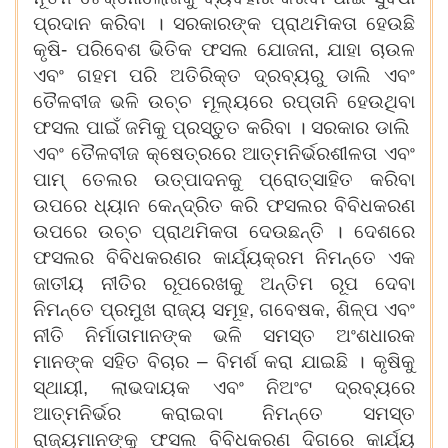
ପ୍ରଦାନ କରିବା । ସରକାରଙ୍କ ପ୍ରାଥମିକତା ହେଉଛି
କୃଷି- ପରିବେଶ ଭିତିକ ଫସଲ ଯୋଜନା, ଯାହା ଚାଉଳ
ଏବଂ ଗହମ ପରି ଅତିରିକ୍ତ ଦ୍ରବ୍ୟରୁ ଡାଲି ଏବଂ
ତୈଳବୀଜ ଭଳି ଉଚ୍ଚ ମୂଲ୍ୟରେ ରପ୍ତାନି ହେଉଥିବା
ଫସଲ ପାଇଁ ଜମିକୁ ପ୍ରସ୍ତୁତ କରିବା । ସରକାର ଡାଲି
ଏବଂ ତୈଳବୀଜ କ୍ଷେତ୍ରରେ ଆତ୍ମନିର୍ଭରଶୀଳତା ଏବଂ
ପାମ୍ ତେଲର ଉତ୍ପାଦନକୁ ପ୍ରୋତ୍ସାହିତ କରିବା
ଉପରେ ଧ୍ୟାନ କେନ୍ଦ୍ରିତ କରି ଫସଲର ବିବିଧକରଣ
ଉପରେ ଉଚ୍ଚ ପ୍ରାଥମିକତା ଦେଉଛନ୍ତି । ଦେଶରେ
ଫସଲର ବିବିଧକରଣର କାର୍ଯ୍ୟକ୍ରମ ନିମନ୍ତେ ଏକ
ଜାତୀୟ ନୀତିର ରୂପରେଖକୁ ଅନ୍ତିମ ରୂପ ଦେବା
ନିମନ୍ତେ ପ୍ରମୁଖ ରାଜ୍ୟ ସମୂହ, ଗବେଷକ, ଶିଳ୍ପ ଏବଂ
ନୀତି ନିର୍ମାତାମାନଙ୍କ ଭଳି ସମସ୍ତ ଅଂଶଧାରକ
ମାନଙ୍କ ସହିତ ବିଚାର – ବିମର୍ଶ କରା ଯାଇଛି । କୃଷିକୁ
ସ୍ଥାୟୀ, ଲାଭଦାୟକ ଏବଂ ନିଅଂଟ ଦ୍ରବ୍ୟରେ
ଆତ୍ମନିର୍ଭର କରାଇବା ନିମନ୍ତେ ସମସ୍ତ
ରାଜ୍ୟମାନଙ୍କୁ ଫସଲ ବିବିଧକରଣ ଦିଗରେ କାର୍ଯ୍ୟ