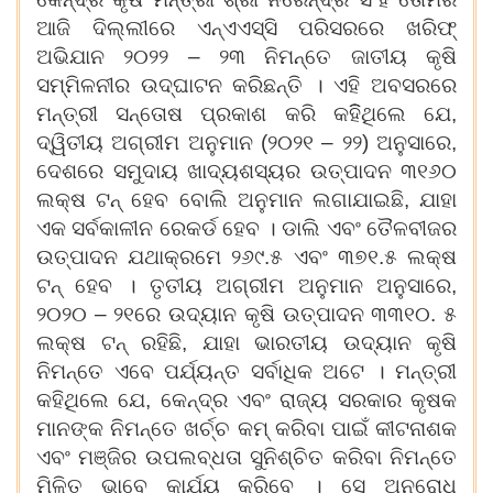
ଆଜି ଦିଲ୍ଲୀରେ ଏନ୍‌ଏଏସ୍‌ସି ପରିସରରେ ଖରିଫ୍
ଅଭିଯାନ ୨୦୨୨ – ୨୩ ନିମନ୍ତେ ଜାତୀୟ କୃଷି
ସମ୍ମିଳନୀର ଉଦ୍‌ଘାଟନ କରିଛନ୍ତି । ଏହି ଅବସରରେ
ମନ୍ତ୍ରୀ ସନ୍ତୋଷ ପ୍ରକାଶ କରି କହିିଥିଲେ ଯେ,
ଦ୍ୱିତୀୟ ଅଗ୍ରୀମ ଅନୁମାନ (୨୦୨୧ – ୨୨) ଅନୁସାରେ,
ଦେଶରେ ସମୁଦାୟ ଖାଦ୍ୟଶସ୍ୟର ଉତ୍ପାଦନ ୩୧୬୦
ଲକ୍ଷ ଟନ୍ ହେବ ବୋଲି ଅନୁମାନ ଲଗାଯାଇଛି, ଯାହା
ଏକ ସର୍ବକାଳୀନ ରେକର୍ଡ ହେବ । ଡାଲି ଏବଂ ତୈଳବୀଜର
ଉତ୍ପାଦନ ଯଥାକ୍ରମେ ୨୬୯.୫ ଏବଂ ୩୭୧.୫ ଲକ୍ଷ
ଟନ୍ ହେବ । ତୃତୀୟ ଅଗ୍ରୀମ ଅନୁମାନ ଅନୁସାରେ,
୨୦୨୦ – ୨୧ରେ ଉଦ୍ୟାନ କୃଷି ଉତ୍ପାଦନ ୩୩୧୦. ୫
ଲକ୍ଷ ଟନ୍ ରହିଛି, ଯାହା ଭାରତୀୟ ଉଦ୍ୟାନ କୃଷି
ନିମନ୍ତେ ଏବେ ପର୍ଯ୍ୟନ୍ତ ସର୍ବାଧିକ ଅଟେ । ମନ୍ତ୍ରୀ
କହିଥିଲେ ଯେ, କେନ୍ଦ୍ର ଏବଂ ରାଜ୍ୟ ସରକାର କୃଷକ
ମାନଙ୍କ ନିମନ୍ତେ ଖର୍ଚ୍ଚ କମ୍ କରିବା ପାଇଁ କୀଟନାଶକ
ଏବଂ ମଞ୍ଜିର ଉପଲବ୍ଧତା ସୁନିଶ୍ଚିତ କରିବା ନିମନ୍ତେ
ମିଳିତ ଭାବେ କାର୍ଯ୍ୟ କରିବେ । ସେ ଅନୁରୋଧ