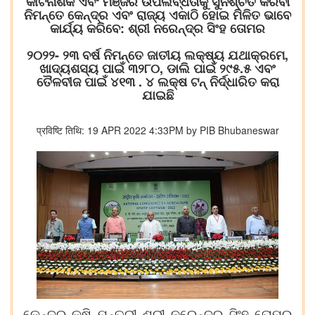
କୀଟନାଶକ ଏବଂ ମଞ୍ଜିର ଉପଲବ୍ଧତାକୁ ସୁନିଶ୍ଚିତ କରିବା
ନିମନ୍ତେ କେନ୍ଦ୍ର ଏବଂ ରାଜ୍ୟ ଏକାଠି ହୋଇ ମିଳିତ ଭାବେ
କାର୍ଯ୍ୟ କରିବେ: ଶ୍ରୀ ନରେନ୍ଦ୍ର ସିଂହ ତୋମର
୨୦୨୨- ୨୩ ବର୍ଷ ନିମନ୍ତେ ଜାତୀୟ ଲକ୍ଷ୍ୟ ଯଥାକ୍ରମେ,
ଖାଦ୍ୟଶସ୍ୟ ପାଇଁ ୩୨୮୦, ଡାଲି ପାଇଁ ୨୯୫.୫ ଏବଂ
ତୈଳବୀଜ ପାଇଁ ୪୧୩ . ୪ ଲକ୍ଷ ଟନ୍ ନିର୍ଦ୍ଧାରିତ କରା
ଯାଇଛି
प्रविष्टि तिथि: 19 APR 2022 4:33PM by PIB Bhubaneswar
କେନ୍ଦ୍ର କୃଷି ମନ୍ତ୍ରୀ ଶ୍ରୀ ନରେନ୍ଦ୍ର ସିଂହ ତୋମର