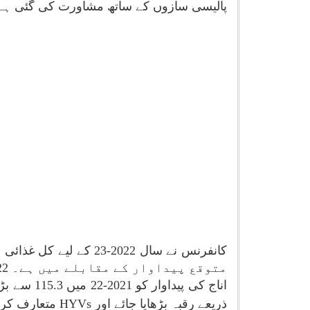
پالیسی سازوں کے ساتھ مشاورت کی گئی ہے۔ تم
ذریعے رقبہ بڑھایا جائے اور
HYVs
متعارف کرای