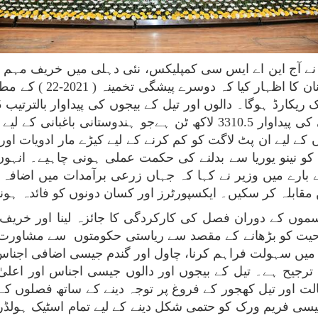
افتتاح کیا۔ وزیر موصوف 
اندازے کے مطابق، 2020-21 کے دوران باغبانی کی پیداوار 3310.5 لاکھ ٹ
ے لیے ان پٹ لاگت کو کم کرنے کے لیے کیڑے مار ادویات اور ب
 کو نینو یوریا سے بدلنے کی حکمت عملی ہونی چاہیے۔ انہوں
 بارے میں وزیر نے کہا کہ جہاں زرعی برآمدات میں اضافہ
ں مقابلہ کر سکیں۔ ایکسپورٹرز اور کسان دونوں کو فائدہ ہون
ں کے دوران فصل کی کارکردگی کا جائزہ لینا اور خریف
 صلاحیت کو بڑھانے کے مقصد سے ریاستی حکومتوں سے مشاور
پنانے میں سہولت فراہم کرنا، چاول اور گندم جیسی اضافی اجن
جیح ہے۔ تیل کے بیجوں اور دالوں جیسی اجناس اور اعلیٰ
لت اور تیل کھجور کے فروغ پر توجہ دینے کے ساتھ فصلوں کے
لیسی فریم ورک کو حتمی شکل دینے کے لیے تمام اسٹیک ہولڈر