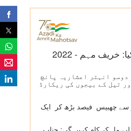
خریف مہم - 2022
ایک ، دوسو انہتر اعشاریہ پانچ
ور تیل کے بیجوں کی ریکارڈ
و سے چھبیس فیصد بڑھ کر ایک
 لیے مل کر کام کریں گی: جناب