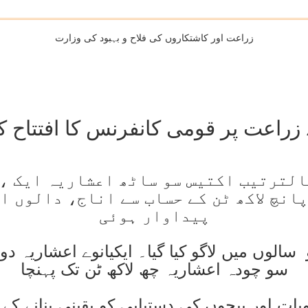
زراعت اور کاشتکاروں کی فلاح و بہبود کی وزارت
اعت پر قومی کانفرنس کا افتتاح کیا: 
22 کے دوران بالترتیب اکتیس سو ساٹھ اعشاریہ 
انچ لاکھ ٹن کے حساب سے اناج، دالوں ا
پیداوار ہوئی
لوں میں لاگو کیا گیا۔ ایکیانوے اعشاریہ د
سو چودہ اعشاریہ چھ لاکھ ٹن تک پہنچا
ویات اور بیجوں کی دستیابی کو یقینی بنانے کے