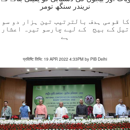
نریندر سنگھ تومر
لیے اناج کا قومی ہدف بالترتیب تین ہزار دو 
یل کے بیج کے لیے چارسو تیرہ اعشاریہ
ہے
प्रविष्टि तिथि: 19 APR 2022 4:33PM by PIB Delhi