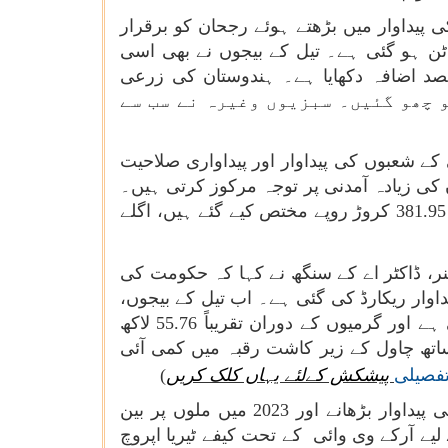
ں کی بہبود) نے کہا کہ ملک 2015-16 سے غذائی اجناس کی پیداوار میں بڑھتے ہوئے رجحان کو برقرار
شتہ چھ سالوں میں اناج کی کل پیداوار 25 فیصد بڑھ کر 251.54 سے 316.01 ملین ٹن ہو گئی ہے۔ تیل کے بیجوں نے بھی اسی
 پیروی کی ہے اور 2015-16 میں 25.25 ملین ٹن سے 2021-22 میں 37.15 ملین ٹن تک 42 فیصد اضافہ دکھایا ہے۔ ہندوستان کی زرعی
 19.92 فیصد بڑھ کر 50.21 بلین ڈالر (376575 کروڑ روپے) کو چھو گئیں۔ سبزیوں وغیرہ نے سب سے
 کے شعبوں کی پیداوار اور پیداواری صلاحیت
ں کی زیادہ آمدنی پر توجہ مرکوز کرتی ہیں۔
تمام تیل کے بیجوں کے لیے تین سالہ سیڈ رولنگ پلان (2021-22 سے 2023-24) کے لیے ایکشن پلان جس میں 381.95 کروڑ روپے مختص کیے گئے ہیں، اگلے
ر، ڈاکٹر اے کے سنگھ نے کہا کہ حکومت کی
اوار ریکارڈ کی گئی ہے۔ اب تیل کے بیجوں،
دالوں اور نیوٹریا سیریلز پر خصوصی توجہ دی جاتی ہے۔ مانسون کے بعد، بارش معمول سے زیادہ ہوئی ہے اور گرمیوں کے دوران تقریباً 55.76 لاکھ
ساتھ چاول کے زیر کاشت رقبہ میں کمی آئی
فصیلی
پیشکش کےلئے یہاں کلک کریں
)
سیکرٹری (فرٹیلائزرز) نے آنے والے سیزن کے لیے کھاد کی سپلائی کی صورتحال پر غور کیا۔ غذائی اناج کی پیداوار بڑھانے اور 2023 میں ملوں پر بین
لیے آرکے وی وائی کے تحت کیفے ٹیریا اپروچ