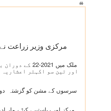
مرکزی وزیر زراعت نے زر
ملک میں 2021-
اور تین سو اکہتر اعشاریہ پ
سرسوں کے مشن کو گزشتہ دو سا
مرکز اور ریاستیں، کیڑے مار اد