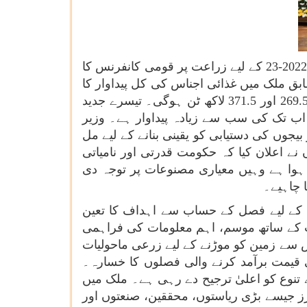
مرکزی وزیر زراعت جناب نریندر سنگھ تومر نے آج این اے ایس سی کمپلیکس، نئی دہلی میں خریف مہم 2022-23 کے لیے زراعت پر قومی کانفرنس کا
نے اس بات پر اطمینان کا اظہار کیا کہ دوسرے پیشگی تخمینہ ( 2021-22 ) کے مطابق ملک میں غذائی اجناس کی کل پیداوار کا
تخمینہ 3160 لاکھ ٹن ہے جو کہ اب تک کا ایک ریکارڈ ہوگا۔ دالوں اور تیل کے بیجوں کی پیداوار بالترتیب 269.5 اور 371.5 لاکھ ٹن ہوگی۔ تیسرے جدید
ن ہےجو ہندوستانی باغبانی کے لیے اب تک کی سب سے زیادہ پیداوار ہے۔ وزیر
یجوں کی دستیابی کو یقینی بنانے کے لیے مل
 نے اعلان کیا کہ حکومت قدرتی اور نامیاتی
 ہوا ہے وہیں معیاری مصنوعات پر توجہ دی
ا چاہیے۔
 کے لیے فصل کے حساب سے اہداف کا تعین
ت کے ساتھ موسم، اہم معلومات کی فراہمی
اس سے زمین کو موڑنے کے لیے زرعی ماحولیات
 قیمت برآمد کرنے والی فصلوں کا خسارہ۔
 تنوع کو اعلیٰ ترجیح دے رہی ہے۔ ملک میں
ز جیسے بڑی ریاستوں، محققین، صنعتوں اور