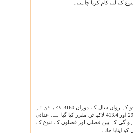
ع کے لیے کام کرنا چاہیے۔
کانفرنس نے سال 2022-23 کے لیے کل غذائی اجناس کی پیداوار کے قومی اہداف 3280 لاکھ ٹن مقرر کیے جو کہ رواں سال کے دوران 3160 لاکھ ٹن کی
متوقع پیداوار کے مقابلے میں ہے۔ 2022-23 میں دالوں اور دالوں کی پیداوار کا ہدف 295.5 اور 413.4 لاکھ ٹن مقرر کیا گیا ہے۔ غذائی
205.0 لاکھ ٹن کرنا ہے۔ حکمت عملی یہ ہو گی کہ بین فصلی اور فصلوں کے تنوع کے
و اپنایا جائے۔