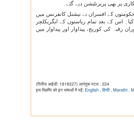
اری پر بھی پریزنٹیشن دیے گئے۔
 حکومتوں کے افسران نے نیشنل کانفرنس میں
ا۔ اس کے بعد تمام ریاستوں کے ایگریکلچر
رقبہ کی کوریج، پیداوار اور پیداوار میں
(रिलीज़ आईडी: 1818227)
आगंतुक पटल : 224
इस विज्ञप्ति को इन भाषाओं में पढ़ें:
English
,
हिन्दी
,
Marathi
,
M