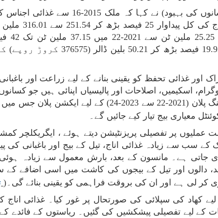
جناب منوج اہوجا، سکریٹری (زراعت اور کسانو
رکھے ہوئے ہے۔ گز
رجحان کی
مصنوعات کی برآمدات 2021-22 کے دوران
ک اور غذائی تحفظ کو یقینی بنانے کے لیے زراعت اور باغبانی
وگرام، اسکیمیں، اصلاحات اور پالیسیاں اپنائی ہیں جو کسانو
ملیوں پر تفصیلی پریزنٹیشن دیتے ہوئے ، ایگریکلچر کمشن
سب سے زیادہ غذائی اناج، تیل کے بیج اور باغبانی کی پید
د، دالوں اور تیل کے بیجوں کی کاشت میں اسی اضافے کے 
 کر لی ہے اور ان کی بروقت فراہمی کو یقینی بنائے گی۔
)
ت
امات کے لیے تفصیلی پیشکشیں کی گئیں۔ ریاستوں کے فائدے کے 