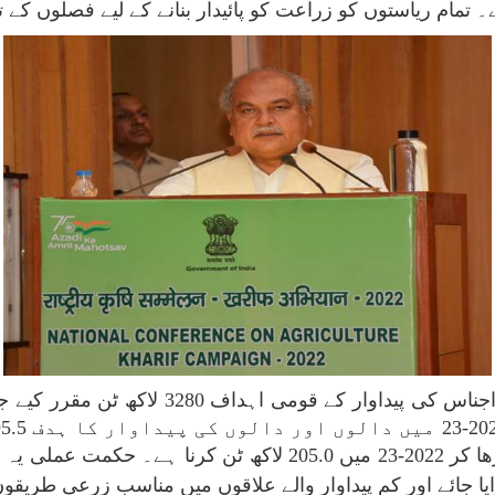
ام ریاستوں کو زراعت کو پائیدار بنانے کے لیے فصلوں کے تنو
اناج کی پیداوار کو 2021-22 میں 115.3 سے بڑھا کر 2022-23 میں 
ا جائے اور کم پیداوار والے علاقوں میں مناسب زرعی طریقوں ک