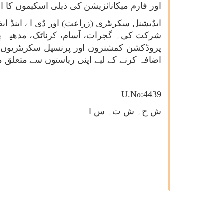
اور فارم میکانائزیشن کی ذیلی اسکیموں کا ا
ایڈیشنل سکریٹری (زراعت) اور ڈی اے اینڈ ا
شرکت کی۔ گجرات، آسام، کرناٹک، مدھیہ پرد
پروڈکشن کمشنروں اور پرنسپل سکریٹریوں کے
اضافہ کرنے کے لیے اپنی ریاستوں سے متعلق 
U.No:4439
ش ح۔ ش ت۔ س ا