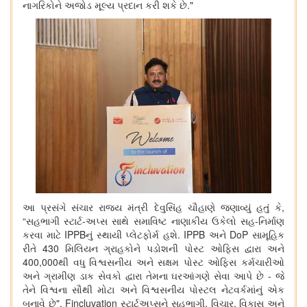
નાગરિકોને અજોડ મૂલ્ય પ્રદાન કરી શકે છે."
આ પ્રસંગે સંચાર રાજ્ય મંત્રી દેવુસિંહ ચૌહાણે જણાવ્યું હતું કે,
“સહભાગી સ્ટાર્ટ-અપ્સ સાથે સમાવિષ્ટ નાણાકીય ઉકેલો સહ-નિર્માણ
કરવા માટે IPPBનું સ્થાયી પ્લેટફોર્મ હશે. IPPB અને DoP સામૂહિક
રીતે 430 મિલિયન ગ્રાહકોને પડોશની પોસ્ટ ઓફિસ દ્વારા અને
400,000થી વધુ વિશ્વસનીય અને સક્ષમ પોસ્ટ ઓફિસ કર્મચારીઓ
અને ગ્રામીણ ડાક સેવકો દ્વારા તેમના ઘરઆંગણે સેવા આપે છે - જે
તેને વિશ્વના સૌથી મોટા અને વિશ્વસનીય પોસ્ટલ નેટવર્કમાંનું એક
બનાવે છે", Fincluvation સ્ટાર્ટઅપ્સને સહભાગી, વિચાર, વિકાસ અને