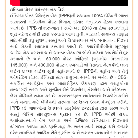
ઇન્ડિયા પોસ્ટ પેમેન્ટ્સ બેંક વિશે
ઈન્ડિયા પોસ્ટ પેમેન્ટ્સ બેંક (IPPB)ની સ્થાપના 100% ઈક્વિટી ભારત
સરકારની માલિકીના પોસ્ટ વિભાગ, સંચાર મંત્રાલય હેઠળ કરવામાં
આવી છે. IPPB ની શરૂઆત 1 સપ્ટેમ્બર, 2018 ના રોજ પ્રધાનમંત્રી
શ્રી નરેન્દ્ર મોદી દ્વારા કરવામાં આવી હતી. ભારતમાં સામાન્ય માણસ
માટે સૌથી વધુ સુલભ, સસ્તું અને વિશ્વાસપાત્ર બેંક બનાવવાના વિઝન
સાથે બેંકની સ્થાપના કરવામાં આવી છે. આઈપીપીબીનો મૂળભૂત
આદેશ બેંક વગરના અને અન્ડર-બેંકવાળા લોકો માટેના અવરોધોને દૂર
કરવાનો છે અને 160,000 પોસ્ટ ઓફિસો (ગ્રામીણ વિસ્તારોમાં
145,000) અને 400,000 પોસ્ટલ કર્મચારીઓ ધરાવતા નેટવર્કનો લાભ
લઈને છેલ્લા માઈલ સુધી પહોંચવાનો છે. IPPBની પહોંચ અને તેનું
ઓપરેટિંગ મોડલ ઈન્ડિયા સ્ટેકના મુખ્ય સ્તંભો પર બનેલ છે - CBS-
સંકલિત સ્માર્ટફોન અને બાયોમેટ્રિક ઉપકરણ દ્વારા ગ્રાહકોના
ઘરઆંગણે સરળ અને સુરક્ષિત રીતે પેપરલેસ, કેશલેસ અને પ્રેઝન્સ-
લેસ બેંકિંગને સક્ષમ કરે છે. કરકસરયુક્ત નવીનતાનો ઉપયોગ કરીને
અને જનતા માટે બેંકિંગની સરળતા પર ઉચ્ચ ધ્યાન કેન્દ્રિત કરીને,
IPPB 13 ભાષાઓમાં ઉપલબ્ધ સાહજિક ઇન્ટરફેસ દ્વારા સરળ અને
સસ્તું બેંકિંગ સોલ્યુશન્સ પ્રદાન કરે છે. IPPB ઓછી રોકડ
અર્થવ્યવસ્થાને વેગ આપવા અને ડિજિટલ ઈન્ડિયાના વિઝનમાં
યોગદાન આપવા માટે પ્રતિબદ્ધ છે. ભારત ત્યારે સમૃદ્ધ થશે જ્યારે
દરેક નાગરિકને આર્થિક રીતે સુરક્ષિત અને સશક્ત બનવાની સમાન તક