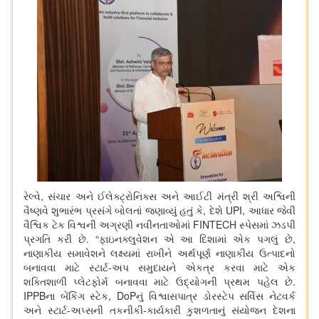
રેલ્વે, સંચાર અને ઈલેક્ટ્રોનિક્સ અને આઈટી મંત્રી શ્રી અશ્વિની
વૈષ્ણવે શુભારંભ પ્રસંગે બોલતાં જણાવ્યું હતું કે, દેશે UPI, આધાર જેવી
વૈશ્વિક ટેક વિશ્વની અગ્રણી નવીનતાઓમાં FINTECH સ્પેસમાં ઝડપી
પ્રગતિ કરી છે. “ફાઇનક્લુવેશન એ આ દિશામાં એક પગલું છે,
નાણાકીય સમાવેશને લક્ષ્યમાં રાખીને અર્થપૂર્ણ નાણાકીય ઉત્પાદનો
બનાવવા માટે સ્ટાર્ટ-અપ સમુદાયને એકત્ર કરવા માટે એક
શક્તિશાળી પ્લેટફોર્મ બનાવવા માટે ઉદ્યોગની પ્રથમ પહેલ છે.
IPPBના બેંકિંગ સ્ટેક, DoPનું વિશ્વાસપાત્ર ડોરસ્ટેપ સર્વિસ નેટવર્ક
અને સ્ટાર્ટ-અપ્સની તકનીકી-કાર્યકારી કુશળતાનું સંયોજન દેશના