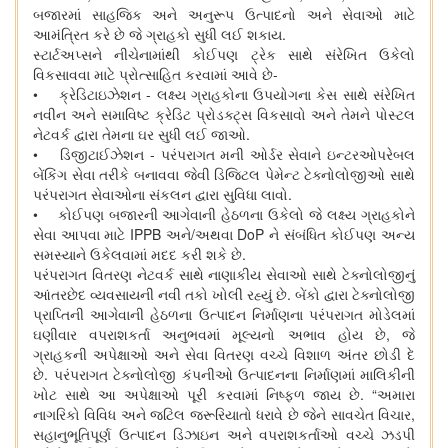
બજારમાં સાહજિક અને અનુરૂપ ઉત્પાદનો અને સેવાઓ માટે
આમંત્રિત કરે છે જે ગ્રાહકો સુધી લઈ શકાય.
સ્ટાર્ટઅપ્સને નીચેનામાંથી કોઈપણ ટ્રેક સાથે સંરેખિત ઉકેલો
વિકસાવવા માટે પ્રોત્સાહિત કરવામાં આવે છે-
• ક્રેડિટાઇઝેશન - લક્ષ્ય ગ્રાહકોના ઉપયોગના કેસ સાથે સંરેખિત
નવીન અને સમાવિષ્ટ ક્રેડિટ પ્રોડક્ટ્સ વિકસાવો અને તેમને પોસ્ટલ
નેટવર્ક દ્વારા તેમના ઘર સુધી લઈ જાઓ.
• ડિજીટાઈઝેશન - પરંપરાગત મની ઓર્ડર સેવાને ઇન્ટરઓપરેબલ
બેંકિંગ સેવા તરીકે બનાવવા જેવી ડિજિટલ પેમેન્ટ ટેક્નોલોજીઓ સાથે
પરંપરાગત સેવાઓના સંકલન દ્વારા સુવિધા લાવો.
• કોઈપણ બજારની આગેવાની હેઠળના ઉકેલો જે લક્ષ્ય ગ્રાહકોને
સેવા આપવા માટે IPPB અને/અથવા DoP ને સંબંધિત કોઈપણ અન્ય
સમસ્યાને ઉકેલવામાં મદદ કરી શકે છે.
પરંપરાગત વિતરણ નેટવર્ક સાથે નાણાકીય સેવાઓ સાથે ટેક્નોલોજીનું
આંતરછેદ વ્યવસાયની નવી તકો ખોલી રહ્યું છે. બેંકો દ્વારા ટેક્નોલોજી
પ્રાપ્તિની આગેવાની હેઠળના ઉત્પાદન નિર્માણના પરંપરાગત મોડેલમાં
ઘણીવાર વપરાશકર્તા અનુભવમાં મૂલ્યનો અભાવ હોય છે, જે
ગ્રાહકની અપેક્ષાઓ અને સેવા વિતરણ વચ્ચે વિશાળ અંતર છોડી દે
છે. પરંપરાગત ટેક્નોલોજી કંપનીઓ ઉત્પાદનના નિર્માણમાં માલિકીની
ખોટ સાથે આ અપેક્ષાઓ પૂરી કરવામાં નિષ્ફળ જાય છે. “અમારા
નાગરિકો વિવિધ અને જટિલ જરૂરિયાતો ધરાવે છે જેને સાવચેત વિચાર,
સહાનુભૂતિપૂર્ણ ઉત્પાદન ડિઝાઇન અને વપરાશકર્તાઓ વચ્ચે ઝડપી