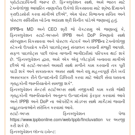
પ્રોટોટાઇપિંગની જરૂર છે. ફિન્ક્લુવેશન સાથે, અમે ભારત માટે
ટેક્નોલોજી આધારિત નાણાકીય ઉકેલો વિકસાવવા માટે શ્રેષ્ઠ દિમાગને
ક્રાઉડસોર્સ કરવા માંગીએ છીએ", એમ પોસ્ટ વિભાગના સચિવ અને
પોસ્ટલ સર્વિસીસ બોર્ડના અધ્યક્ષ શ્રી વિનીત પાંડેએ જણાવ્યું હતું.
IPPBના MD અને CEO શ્રી જે વેંકટરામુ એ જણાવ્યું કે,
ફિનક્લુવેશન સ્ટાર્ટ-અપ્સને IPPB અને DoP નિષ્ણાતો સાથે
સોલ્યુશન વિકસાવવા અને પોસ્ટલ નેટવર્ક અને IPPBના ટેક્નોલોજી
સ્ટેકનો ઉપયોગ કરીને પાઇલોટ્સનું સંચાલન કરવાની મંજૂરી આપશે.
સફળ પાઇલોટ્સ પછી લાંબા ગાળાની ભાગીદારીમાં પરિપક્વ થઈ શકે
છે. "ફિનક્લુવેશન દ્વારા, અમે એક એવું પ્લેટફોર્મ બનાવવા માગીએ
છીએ જે સ્ટાર્ટ-અપ્સને અમારી સાથે મળીને કામ કરવાની તક પૂરી
પાડી શકે અને સકારાત્મક અસર સાથે અને વધુ મહત્ત્વપૂર્ણ રીતે ખર્ચ
અસરકારક રીતે ઉત્પાદનોની ડિલિવરી કરવા માટે ઓછી સેવા ધરાવતા
ગ્રાહકોની જરૂરિયાતોને સમજી શકે".
ફિનક્લુવેશન મેન્ટર્સ સ્ટાર્ટઅપ્સ સાથે નજીકથી કામ કરશે જેથી
ગ્રાહકોની જરૂરિયાતોને અનુરૂપ ઉત્પાદનોમાં ફેરફાર કરવામાં આવે
અને IPPB અને DoP ના ઓપરેટિંગ મોડલ્સ સાથે માર્કેટમાં જવાની
વ્યૂહરચનાઓને સંરેખિત કરવામાં આવે.
સ્ટાર્ટ-અપ્સ ફિનક્લુવેશન પેજ
https://www.ippbonline.com/web/ippb/fincluvation પર અરજી
કરી શકે છે.
ફિનક્લુવેશન લૉન્ચ ઇવેન્ટ: