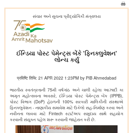
સંચાર અને સુચના પ્રૌદ્યોગિકી મંત્રાલય
ઈન્ડિયા પોસ્ટ પેમેન્ટ્સ બેંકે 'ફિનક્લુવેશન'
લોન્ચ કર્યુ
प्रविष्टि तिथि: 21 APR 2022 1:23PM by PIB Ahmedabad
ભારતીય સ્વતંત્રતાની 75મી વર્ષગાંઠ અને ચાલી રહેલા આઝાદી કા
અમૃત મહોત્સવના અવસરે, ઈન્ડિયા પોસ્ટ પેમેન્ટ્સ બેંક (IPPB),
પોસ્ટ વિભાગ (DoP) હેઠળની 100% સરકારી માલિકીની સંસ્થાએ
ફિનક્લુવેશન - નાણાકીય સમાવેશ માટે ઉકેલો સહ-નિર્માણ કરવા અને
નવીનતા લાવવા માટે Fintech સ્ટાર્ટઅપ સમુદાય સાથે સહયોગ
કરવાની સંયુક્ત પહેલ શરૂ કરવાની જાહેરાત કરી છે.