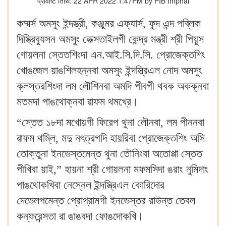
प्रविष्टि तिथि: 22 APR 2022 1:47PM by PIB Imphal
কম্মর্স অমসুং ইন্দস্ত্রী, কঞ্জুমর এফ্যার্স, ফুদ এন্দ পব্লিক
দিস্ত্রিব্যুসন অমসুং তেক্সতাইলগী কেন্দ্র মন্ত্রী শ্রী পিয়ুস
গোয়লনা স্তেতশিংদা এন.আই.সি.দি.সি. প্রোজেক্তশিং
খোঙজেল য়াঙশিলহন্নবা অমসুং ইন্দস্ত্রিএল নোদ অমসুং
ক্লস্তরশিংদা লম লৌশিনবা অমদি পীবগী থবক অকক্নবা
মতমদা পাঙথোক্নবা ৱাফম থমখ্রে‍।
“স্তেত ১৮দা মখোয়গী ফিরেপ থুনা লৌনবা, লম পীননবা
ৱাফম থম্লি, মদু নৎত্রগদি হায়রিবা প্রোজেক্তশিং অসি
তোক্তুনা ইনভেস্তমেন্ত থুনা তৌনিংবা অতোপ্পা স্তেত
পীখিবা য়াই,” হায়না শ্রী গোয়লনা মফমসিদা ঙরাং নুমিদাং
পাঙথোকখিবা নেস্নেল ইন্দস্ত্রিএল কোরিদোর
দেভেলপমেন্ত প্রোগ্রামগী ইনভেস্তর রাউন্ত তেবল
কন্ফরেন্সতা ৱা ঙাঙবদা ফোঙদোকখি‍।