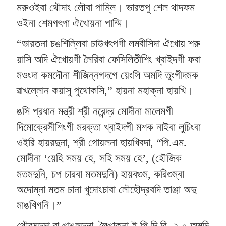
মরুওইবা থৌদাং লৌবা পাম্লি‍। ভারতপু শেল থাদফম
ওইনা শেমগৎপা ঐখোয়না পাম্মি‍।
“ভারতনা চঙশিল্লিবা চাউখৎপগী লমবীসিদা ঐখোয় শরু
য়াসি অদি ঐখোয়গী লৈরিবা ফেসিলিতীশিং খ্বাইদগী ফবা
মওংদা কমদৌনা শীজিন্নগদগে য়েংসি অমদি তুংগীদমক
ৱাখল্লোন কয়াসু পুথোকসি,” হায়না মহাক্না হায়খি‍।
ঙসি প্রধান মন্ত্রী শ্রী নরেন্দ্র মোদীনা মালেমগী
দিমোক্রেসীশিংগী মরক্তা খ্বাইদগী মশক নাইবা লুচিংবা
ওইরি হায়রদুনা, শ্রী গোয়লনা হায়খিবদা, “পি.এম.
মোদীনা ‘য়েহি সময় হে, সহি সময় হে’, (হৌজিক
মতমদুনি, চপ চারবা মতমদুনি) হায়বগুম, করিগুম্বা
অদোম্না মতম চানা খুদোংচাবা লৌহৌদ্রবদি তাঞ্জা অদু
মাঙখিগনি‍।”
থৌরমদুদা ৱা ঙাঙলদুনা, লৈঙাক্না ই.পি.দি.বি. ২.০ অমদি