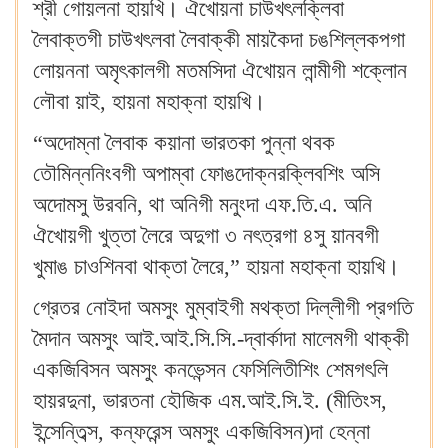
শ্রী গোয়লনা হায়খি‍। ঐখোয়না চাউখৎলক্লিবা
লৈবাক্তগী চাউখৎলবা লৈবাক্কী মায়কৈদা চঙশিল্লকপগা
লোয়ননা অমৃৎকালগী মতমসিদা ঐখোয়ন লান্মীগী শক্লোন
লৌবা য়াই, হায়না মহাক্না হায়খি‍।
“অদোম্না লৈবাক কয়ানা ভারতকা পুন্না থবক
তৌমিন্ননিংবগী অপাম্বা ফোঙদোক্নরক্লিবশিং অসি
অদোমসু উরবনি, থা অনিগী মনুংদা এফ.তি.এ. অনি
ঐখোয়গী খুত্তা লৈরে অদুগা ৩ নৎত্রগা ৪সু য়ানবগী
খুমাঙ চাওশিনবা থাক্তা লৈরে,” হায়না মহাক্না হায়খি‍।
গ্রেতর নোইদা অমসুং মুম্বাইগী মথক্তা দিল্লীগী প্রগতি
মৈদান অমসুং আই.আই.সি.সি.-দ্বার্কাদা মালেমগী থাক্কী
একজিবিসন অমসুং কনভেন্সন ফেসিলিতীশিং শেমগৎলি
হায়রদুনা, ভারতনা হৌজিক এম.আই.সি.ই. (মীতিংস,
ইন্সেন্তিব্স, কন্ফরেন্স অমসুং একজিবিসন)দা হেন্না