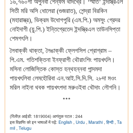
১৬,৭৬০গী অপুনবা শেন্ফম থাদখ্রে‍। ‘স্মার্ত’ ইন্দস্ত্রিএল
সিতী মরি অসি ধোলেরা (গুজরাত), শেন্দ্রা বিরকিন
(মহারাস্ত্র), ভিক্রম উধোগপুরি (এম.পি.) অমসুং গ্রেদর
নোইদাগী (য়ু.পি.) ইন্তিগ্রেতেদ ইন্দস্ত্রিএল তাউনসিপ্তা
শেমগৎলি‍।
লৈবাক্কী থাক্তা, লৈঙাক্কী ফ্লেগসিপ প্রোগ্রাম –
পি.এম. গতিশক্তিনা ইনফ্রাগী থৌরাংশিং পায়খৎলি‍।
মসিনা লোজিস্তিক কোস্ত হন্থহন্নবা পান্দমদা
পায়খৎলিবা লেমহৌরিবা এন.আই.সি.দি.সি. ২৮দা মওং
মরিল নাইনা থবক পায়খৎপদা মরুওইবা থৌদাং লৌগনি‍।
***
(रिलीज़ आईडी: 1819004)
आगंतुक पटल : 244
इस विज्ञप्ति को इन भाषाओं में पढ़ें:
English
,
Urdu
,
Marathi
,
हिन्दी
,
Ta
mil
,
Telugu