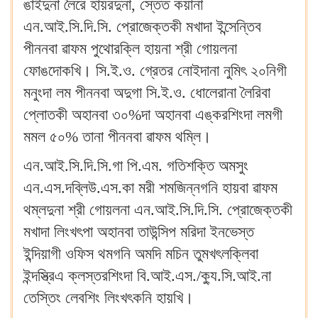
ঙাইদুনা লৈরে হায়রদুনা, স্তেত কয়ানা
এন.আই.সি.দি.সি. প্রোজেক্তকী মখাদা ইন্সেন্তিব
পীননবা ৱাফম পুথোরক্লি হায়না শ্রী গোয়লনা
ফোঙদোকখি‍। সি.ই.ও. গ্রেতর নোইদানা নুমিৎ ২০নিগী
মনুংদা লম পীননবা অদুগা সি.ই.ও. ধোলেরানা লৈরিবা
প্লোতকী অহানবা ৩০%দা অহানবা এঙ্করশিংদা লমগী
মমল ৫০% তানা পীননবা ৱাফম থম্লি‍।
এন.আই.সি.দি.সি.গা পি.এম. গতিশক্তি অমসুং
এন.এস.দব্লিউ.এস.কা মরী শমজিন্নগনি হায়বা ৱাফম
থম্লদুনা শ্রী গোয়লনা এন.আই.সি.দি.সি. প্রোজেক্তকী
মখাদা লিংখৎপা অহানবা তাউন্সিপ মরিদা ইনভেস্ত
ইন্দিয়াগী ওফিস থমগনি অমদি মচিন তুমখৎলক্লিবা
ইন্দস্ত্রিএ ক্লস্তরশিংদা বি.আই.এস./ক্যু.সি.আই.না
তেস্তিং লেবশিং লিংখৎকনি হায়খি‍।