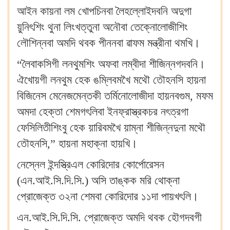
আইন কায়না লম খোপচিনবা লৈহল্লোইদবনি অদুগা
য়ুনিৎশিং থুনা লিংখত্তুনা অনৌবা তেক্নোলোজীশিং
লৌশিন্নবা অমদি থবক পীননবা ৱাফম মন্ত্রীনা থমখি‍।
“লৈবাকসিগী লনথুমশিং অফবা লম্বীদা শীজিন্নগদবনি‍।
ঐখোয়গী লনথুম হেক ঙম্লিবমখৈ মথৌ তৌহনসি হায়না
বিজিনেস মেনেজমেন্তকী তর্মিনোলোজীদা হায়নবগুম, মফম
অমদা হেক্তা শেমগৎলিবা ইনফ্রাস্ত্রকচর নৎত্রগা
ফেসিলিতীশিংবু হেক য়ারিবমখৈ য়াম্না শীজিন্নদুনা মথৌ
তৌহনসি,” হায়না মহাক্না হায়খি‍।
নেস্নেল ইন্দস্ত্রিএল কোরিদোর কোর্পোরেসন
(এন.আই.সি.দি.সি.) অসি তাঙ্কক মরি থোক্না
প্রোজেক্ত ৩২না শেমবা কোরিদোর ১১দা পায়খৎলি‍।
এন.আই.সি.দি.সি. প্রোজেক্ত অমদি থবক হৌগদবগী