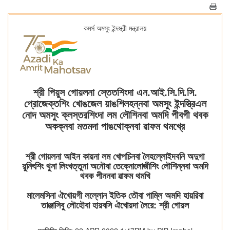
কমর্স অমসুং ইন্দস্ত্রী মন্ত্রালয়
শ্রী পিয়ুস গোয়লনা স্তেতশিংদা এন.আই.সি.দি.সি.
প্রোজেক্তশিং খোঙজেল য়াঙশিলহন্নবা অমসুং ইন্দস্ত্রিএল
নোদ অমসুং ক্লস্তরশিংদা লম লৌশিনবা অমদি পীবগী থবক
অকক্নবা মতমদা পাঙথোক্নবা ৱাফম থমখ্রে
শ্রী গোয়লনা আইন কায়না লম খোপচিনবা লৈহল্লোইদবনি অদুগা
য়ুনিৎশিং থুনা লিংখত্তুনা অনৌবা তেক্নোলোজীশিং লৌশিন্নবা অমদি
থবক পীননবা ৱাফম থমখি
মালেমসিনা ঐখোয়গী লল্লোন ইতিক তৌবা পাম্লি অমদি হায়রিবা
তাঞ্জাসিবু লৌহৌবা হায়বসি ঐখোয়দা লৈরে: শ্রী গোয়ল