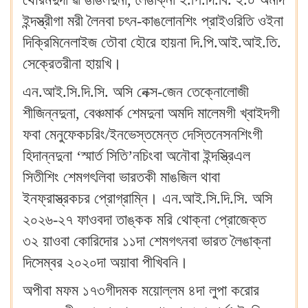
ইন্দস্ত্রীগা মরী লৈনবা চৎন-কাঙলোনশিং প্রাইওরিতি ওইনা
দিক্রিমিনেলাইজ তৌবা হৌরে হায়না দি.পি.আই.আই.তি.
সেক্রেতরীনা হায়খি‍।
এন.আই.সি.দি.সি. অসি নেক্স-জেন তেক্নোলোজী
শীজিন্নদুনা, বেঞ্চমার্ক শেমদুনা অমদি মালেমগী খ্বাইদগী
ফবা মেনুফেকচরিং/ইনভেস্তমেন্ত দেস্তিনেসনশিংগী
হিদান্নদুনা ‘স্মার্ত সিতি’নচিংবা অনৌবা ইন্দস্ত্রিএল
সিতীশিং শেমগৎলিবা ভারতকী মাঙজিল থাবা
ইনফ্রাস্ত্রকচর প্রোগ্রাম্নি‍। এন.আই.সি.দি.সি. অসি
২০২৬-২৭ ফাওবদা তাঙ্কক মরি থোক্না প্রোজেক্ত
৩২ য়াওবা কোরিদোর ১১দা শেমগৎনবা ভারত লৈঙাক্না
দিসেম্বর ২০২০দা অয়াবা পীখিবনি‍।
অপীবা মফম ১৭৩গীদমক ময়োল্লম ৪দা লুপা করোর