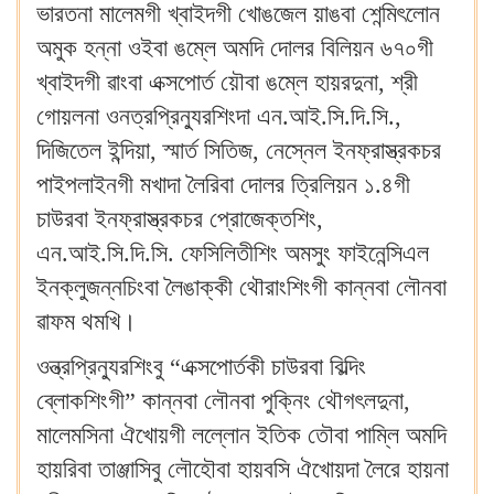
ভারতনা মালেমগী খ্বাইদগী খোঙজেল য়াঙবা শেন্মিৎলোন
অমুক হন্না ওইবা ঙম্লে অমদি দোলর বিলিয়ন ৬৭০গী
খ্বাইদগী ৱাংবা এক্সপোর্ত য়ৌবা ঙম্লে হায়রদুনা, শ্রী
গোয়লনা ওনত্রপ্রিন্যুরশিংদা এন.আই.সি.দি.সি.,
দিজিতেল ইন্দিয়া, স্মার্ত সিতিজ, নেস্নেল ইনফ্রাস্ত্রকচর
পাইপলাইনগী মখাদা লৈরিবা দোলর ত্রিলিয়ন ১.৪গী
চাউরবা ইনফ্রাস্ত্রকচর প্রোজেক্তশিং,
এন.আই.সি.দি.সি. ফেসিলিতীশিং অমসুং ফাইনেন্সিএল
ইনক্লুজন্নচিংবা লৈঙাক্কী থৌরাংশিংগী কান্নবা লৌনবা
ৱাফম থমখি‍।
ওন্ত্রপ্রিন্যুরশিংবু “এক্সপোর্তকী চাউরবা বিল্দিং
ব্লোকশিংগী” কান্নবা লৌনবা পুক্নিং থৌগৎলদুনা,
মালেমসিনা ঐখোয়গী লল্লোন ইতিক তৌবা পাম্লি অমদি
হায়রিবা তাঞ্জাসিবু লৌহৌবা হায়বসি ঐখোয়দা লৈরে হায়না