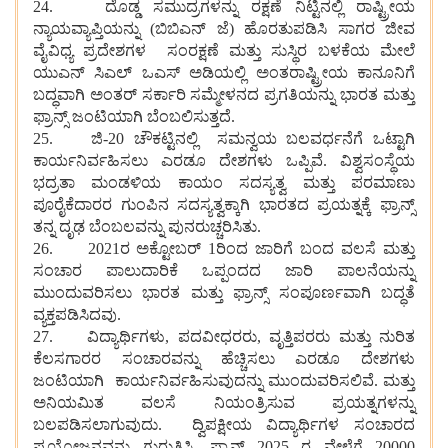
24. ದೊಡ್ಡ ಸಮುದ್ರಗಳನ್ನು ರಕ್ಷಣೆ ನಿಟ್ಟಿನಲ್ಲಿ ರಾಷ್ಟ್ರೀಯ
ನ್ಯಾಯವ್ಯಾಪ್ತಿಯನ್ನು (ಬಿಬಿಎನ್ ಜೆ) ಹೊರತುಪಡಿಸಿ ಸಾಗರ ಜೀವ
ವೈವಿಧ್ಯ ಪ್ರದೇಶಗಳ ಸಂರಕ್ಷಣೆ ಮತ್ತು ಸುಸ್ಥಿರ ಬಳಕೆಯ ಮೇಲೆ
ಯುಎನ್ ಸಿಎಲ್ ಒಎಸ್ ಅಡಿಯಲ್ಲಿ ಅಂತರಾಷ್ಟ್ರೀಯ ಕಾನೂನಿಗೆ
ಬದ್ಧವಾಗಿ ಅಂತರ್ ಸರ್ಕಾರಿ ಸಮ್ಮೇಳನದ ಪ್ರಗತಿಯನ್ನು ಭಾರತ ಮತ್ತು
ಫ್ರಾನ್ಸ್ ಜಂಟಿಯಾಗಿ ಬೆಂಬಲಿಸುತ್ತದೆ.
25. ಜಿ-20 ಚೌಕಟ್ಟಿನಲ್ಲಿ ಸಮನ್ವಯ ಬಲವರ್ಧನೆಗೆ ಒಟ್ಟಾಗಿ
ಕಾರ್ಯನಿರ್ವಹಿಸಲು ಎರಡೂ ದೇಶಗಳು ಒಪ್ಪಿವೆ. ವಿಶ್ವಸಂಸ್ಥೆಯ
ಭದ್ರತಾ ಮಂಡಳಿಯ ಕಾಯಂ ಸದಸ್ಯತ್ವ ಮತ್ತು ಪರಮಾಣು
ಪೂರೈಕೆದಾರರ ಗುಂಪಿನ ಸದಸ್ಯತ್ವಕ್ಕಾಗಿ ಭಾರತದ ಪ್ರಯತ್ನಕ್ಕೆ ಫ್ರಾನ್ಸ್
ತನ್ನ ದೃಢ ಬೆಂಬಲವನ್ನು ಪುನರುಚ್ಚರಿಸಿತು.
26. 2021ರ ಅಕ್ಟೋಬರ್ 1ರಿಂದ ಜಾರಿಗೆ ಬಂದ ವಲಸೆ ಮತ್ತು
ಸಂಚಾರ ಪಾಲುದಾರಿಕೆ ಒಪ್ಪಂದದ ಜಾರಿ ಪಾಲನೆಯನ್ನು
ಮುಂದುವರಿಸಲು ಭಾರತ ಮತ್ತು ಫ್ರಾನ್ಸ್ ಸಂಪೂರ್ಣವಾಗಿ ಬದ್ಧತೆ
ವ್ಯಕ್ತಪಡಿಸಿದವು.
27. ವಿದ್ಯಾರ್ಥಿಗಳು, ಪದವೀಧರರು, ವೃತ್ತಿಪರರು ಮತ್ತು ನುರಿತ
ಕೆಲಸಗಾರರ ಸಂಚಾರವನ್ನು ಹೆಚ್ಚಿಸಲು ಎರಡೂ ದೇಶಗಳು
ಜಂಟಿಯಾಗಿ ಕಾರ್ಯನಿರ್ವಹಿಸುವುದನ್ನು ಮುಂದುವರಿಸಲಿವೆ. ಮತ್ತು
ಅನಿಯಮಿತ ವಲಸೆ ನಿಯಂತ್ರಿಸುವ ಪ್ರಯತ್ನಗಳನ್ನು
ಬಲಪಡಿಸಲಾಗುವುದು. ದ್ವಿಪಕ್ಷೀಯ ವಿದ್ಯಾರ್ಥಿಗಳ ಸಂಚಾರದ
ಪ್ರಯೋಜನವನ್ನು ಗುರುತಿಸಿ, ಫ್ರಾನ್ಸ್ 2025 ರ ವೇಳೆಗೆ 20000