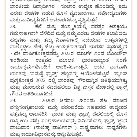
ಭಾರತೀಯ ವಿದ್ಯಾರ್ಥಿಗಳ ಸಂಚಾರ ಉದ್ದೇಶ ಹೊಂದಿದ್ದು, ಇದು
ಎರಡು ದೇಶಗಳ ನಡುವೆ ಹೊಸ ವ್ಯವಹಾರಗಳು, ನವೋದ್ಯಮಗಳು
ಮತ್ತು ನಾವೀನ್ಯತೆಗಳಿಗೆ ಅವಕಾಶಗಳನ್ನು ಸೃಷ್ಟಿಸುತ್ತದೆ.
28. ಕಲೆ ಮತ್ತು ಸಂಸ್ಕೃತಿಯಲ್ಲಿ ಪರಸ್ಪರ ಆಸಕ್ತಿಯು
ಗಮನಾರ್ಹವಾಗಿ ಬೆಳೆದಿದೆ ಮತ್ತು ನಮ್ಮ ಎರಡು ದೇಶಗಳ ಕಲಾವಿದರು
ಹಬ್ಬಗಳು ಮತ್ತು ತಮ್ಮ ನಿವಾಸಗಳಲ್ಲಿ ನಡೆಯುವ ಉತ್ಸವಗಳಲ್ಲಿ
ಪಾಲ್ಗೊಳ್ಳಲು ಹೆಚ್ಚು ಹೆಚ್ಚು ಉತ್ಸುಕರಾಗಿದ್ದಾರೆ. ಭಾರತದ ಸ್ವಾತಂತ್ರ್ಯದ
75ನೇ ವಾರ್ಷಿಕೋತ್ಸವವನ್ನು 2022ರ ಮಾರ್ಚ್ ನಿಂದ ಬೊಂಜೌರ್
ಇಂಡಿಯಾ ಉತ್ಸವದ ಮೂಲಕ ಭಾರತದಾದ್ಯಂತ ಸರಣಿ
ಕಾರ್ಯಕ್ರಮಗಳೊಂದಿಗೆ ಆಚರಿಸಲಾಗುತ್ತಿದೆ. ಅದರ ಭಾಗವಾಗಿ
ಭಾರತವು ‘ನಮಸ್ತೆ ಫ್ರಾನ್ಸ್’ ಹಬ್ಬವನ್ನು ಆಯೋಜಿಸುತ್ತಿದೆ. ಪ್ಯಾರಿಸ್
ಪುಸ್ತಕೋತ್ಸವ 2022 ರಲ್ಲಿ ಭಾರತವು ಗೌರವಾನ್ವಿತ ಅತಿಥಿಯಾಗಿತ್ತು
ಮತ್ತು ಮುಂಬರುವ ನವದೆಹಲಿಯ ವಿಶ್ವ ಪುಸ್ತಕ ಮೇಳದಲ್ಲಿ ಫ್ರಾನ್ಸ್
ಗೌರವ ಅತಿಥಿಯಾಗಲಿದೆ.
29. 2020ರ ಜನವರಿ 28ರಂದು ಸಹಿ ಮಾಡಿದ
ವಸ್ತುಸಂಗ್ರಹಾಲಯ ಮತ್ತು ಪರಂಪರೆಯ ಸಹಕಾರದ ಉದ್ದೇಶದ
ಪತ್ರವನ್ನು ಅನುಸರಿಸಿ, ಭಾರತ ಮತ್ತು ಫ್ರಾನ್ಸ್ ದೆಹಲಿಯಲ್ಲಿ ಹೊಸ
ರಾಷ್ಟ್ರೀಯ ವಸ್ತು ಸಂಗ್ರಹಾಲಯವನ್ನು ನಿರ್ಮಿಸುವಲ್ಲಿ ಫ್ರಾನ್ಸ್ ‘ಜ್ಞಾನ
ಪಾಲುದಾರ’ (ನಾಲೆಡ್ಜ್ ಪಾರ್ಟನರ್ ) ರಾಷ್ಟ್ರವಾಗಲು ಸಾಧ್ಯತೆಗಳು
ಮತ್ತು ಕಾರ್ಯವಿಧಾನವನ್ನು ಅನ್ವೇಷಿಸುತ್ತವೆ.