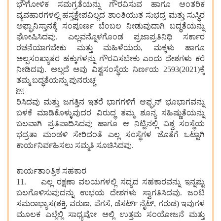
ಭೌಗೋಳಿಕ ಸಮಗ್ರತೆಯನ್ನು ಗೌರವಿಸುವ ಹಾಗೂ ಆಂತರಿಕ
ವ್ಯವಹಾರಗಳಲ್ಲಿ ಹಸ್ತಕ್ಷೇಪವಿಲ್ಲದ ಶಾಂತಿಯುತ ಸುಭದ್ರ ಮತ್ತು ಸುಸ್ಥಿರ
ಅಫ್ಘಾನಿಸ್ತಾನಕ್ಕೆ ಸಂಪೂರ್ಣ ಬೆಂಬಲ ನೀಡುವುದಾಗಿ ಬದ್ಧತೆಯನ್ನು
ಘೋಷಿಸಿದವು. ಎಲ್ಲವನ್ನೊಳಗೊಂಡ ಪ್ರಜಾಪ್ರತಿನಿಧಿ ಸರ್ಕಾರ
ರಚನೆಯಾಗಬೇಕು ಮತ್ತು ಮಹಿಳೆಯರು, ಮಕ್ಕಳು ಹಾಗೂ
ಅಲ್ಪಸಂಖ್ಯಾತರ ಹಕ್ಕುಗಳನ್ನು ಗೌರವಿಸಬೇಕು ಎಂದು ದೇಶಗಳು ಕರೆ
ನೀಡಿದವು. ಅಲ್ಲದೆ ಅವು ವಿಶ್ವಸಂಸ್ಥೆಯ ನಿರ್ಣಯ 2593(2021)ಕ್ಕೆ
ತಮ್ಮ ಬದ್ಧತೆಯನ್ನು ಪುನರುಚ್ಚ
￼
ರಿಸಿದವು ಮತ್ತು ಜಗತ್ತಿನ ಇತರೆ ಭಾಗಗಳಿಗೆ ಆಫ್ಘನ್ ಭೂಭಾಗವನ್ನು
ಬಳಕೆ ಮಾಡಿಕೊಳ್ಳುವುದರ ವಿರುದ್ಧ ತಮ್ಮ ಶೂನ್ಯ ಸಹಿಷ್ಣುತೆಯನ್ನು
ಬಲವಾಗಿ ಪ್ರತಿಪಾದಿಸಿದವು ಹಾಗೂ ಆ ನಿಟ್ಟಿನಲ್ಲಿ ವಿಶ್ವ ಸಂಸ್ಥೆಯ
ಭದ್ರತಾ ಮಂಡಳಿ ಸೇರಿದಂತೆ ಎಲ್ಲ ಸಂಸ್ಥೆಗಳ ಜೊತೆಗೆ ಒಟ್ಟಾಗಿ
ಕಾರ್ಯನಿರ್ವಹಿಸಲು ಸಮ್ಮತಿ ಸೂಚಿಸಿದವು.
ಕಾರ್ಯತಾಂತ್ರಿಕ ಸಹಕಾರ
11. ಎಲ್ಲ ರಕ್ಷಣಾ ವಲಯಗಳಲ್ಲಿ ಸದ್ಯದ ಸಹಕಾರವನ್ನು ಇನ್ನಷ್ಟು
ಬಲಗೊಳಿಸುವುದನ್ನು ಉಭಯ ದೇಶಗಳು ಸ್ವಾಗತಿಸಿದವು. ಜಂಟಿ
ಸಮರಾಭ್ಯಾಸ(ಶಕ್ತಿ, ವರುಣ, ಪೆಗಸೆ, ಡೆಸರ್ಟ್ ನೈಟ್, ಗರುಡ) ಇವುಗಳ
ಮೂಲಕ ಎಲ್ಲೆಲ್ಲಿ ಸಾಧ್ಯವೋ ಅಲ್ಲಿ ಉತ್ತಮ ಸಂಯೋಜನೆ ಮತ್ತು