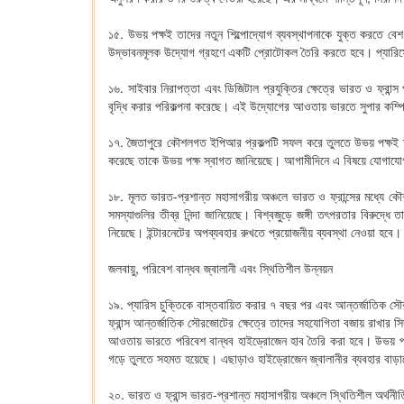
১৫. উভয় পক্ষই তাদের নতুন শিল্পোদ্যোগ ব্যবস্থাপনাকে যুক্ত করতে বেশ
উদ্ভাবনমূলক উদ্যোগ গ্রহণে একটি প্রোটোকল তৈরি করতে হবে। প্যারিসে অ
১৬. সাইবার নিরাপত্তা এবং ডিজিটাল প্রযুক্তির ক্ষেত্রে ভারত ও ফ্রা
বৃদ্ধি করার পরিকল্পনা করেছে। এই উদ্যোগের আওতায় ভারতে সুপার কম
১৭. জৈতাপুরে কৌশলগত ইপিআর প্রকল্পটি সফল করে তুলতে উভয় পক্ষই তাদের
করেছে তাকে উভয় পক্ষ স্বাগত জানিয়েছে। আগামীদিনে এ বিষয়ে যোগাযোগ
১৮. মূলত ভারত-প্রশান্ত মহাসাগরীয় অঞ্চলে ভারত ও ফ্রান্সের মধ্যে কৌশল
সমস্যাগুলির তীব্র নিন্দা জানিয়েছে। বিশ্বজুড়ে জঙ্গী তৎপরতার বিরুদ্
নিয়েছে। ইন্টারনেটের অপব্যবহার রুখতে প্রয়োজনীয় ব্যবস্থা নেওয়া হব
জলবায়ু, পরিবেশ বান্ধব জ্বালানী এবং স্থিতিশীল উন্নয়ন
১৯. প্যারিস চুক্তিকে বাস্তবায়িত করার ৭ বছর পর এবং আন্তর্জাতিক সৌরজ
ফ্রান্স আন্তর্জাতিক সৌরজোটের ক্ষেত্রে তাদের সহযোগিতা বজায় রাখার 
আওতায় ভারতে পরিবেশ বান্ধব হাইড্রোজেন হাব তৈরি করা হবে। উভয় পক্ষই 
গড়ে তুলতে সহমত হয়েছে। এছাড়াও হাইড্রোজেন জ্বালানীর ব্যবহার বাড়াতে
২০. ভারত ও ফ্রান্স ভারত-প্রশান্ত মহাসাগরীয় অঞ্চলে স্থিতিশীল অর্থনীত