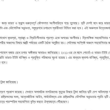
র জন্য ভারত ও ফ্রান্স গুরুত্বপূর্ণ কৌশলগত অংশীদারিত্ব গড়ে তুলেছে। দুটি দেশই মনে করে ভার
দর্শন এবং ভৌগোলিক অখন্ডতা, সমুদ্রপথে চলাচলে স্বাধীনতা নিশ্চিত করা হবে। এই অঞ্চলকে উত্তেজ
গাযোগ ব্যবস্থা, স্বাস্থ্য ও স্থিতিশীলতার প্রশ্নে একে অপরের অংশীদার। দ্বিপাক্ষিক সহযোগিতার প
াগরীয় অঞ্চলের বিষয়ে মন্ত্রী পর্যায়ের একটি বৈঠক অনুষ্ঠিত হয়। সেইসময় সংশ্লিষ্ট অঞ্চলে সহযো
াযোগ বজায় রেখে চলার অঙ্গীকার আবারও জানিয়েছে। ২০২১-এর মে মাসে পোর্তো-এ ভারত-ইইউ নেতৃবৃন
্রতি ভারত-ইইউ বাণিজ্য ও প্রযুক্তি পরিষদের সূচনা হয়েছে। এর মাধ্যমে ব্যবসা-বাণিজ্য, প্রযুক্
িত হবে।
িন্দা জানিয়েছে।
বেগ প্রকাশ করেছে। সেখানে অসামরিক নাগরিকদের মৃত্যুর বিষয়ে নিন্দা জানিয়ে দুটি দেশ অবিলম্বে 
বে। রাষ্ট্রসংঘের সনদ, আন্তর্জাতিক আইন, সার্বভৌমত্ব এবং রাষ্ট্রগুলির ভৌগলিক অখন্ডতার প্রতি দু
ষেত্রে পারস্পরিক সহযোগিতা বৃদ্ধি করতে ঐক্যমত্যে পৌঁছেছেন।