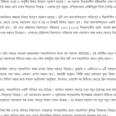
া বিঘ্নিত হওয়া ও অপুষ্টির বিষয়ে উদ্বেগ প্রকাশ করেছে। এর প্রভাব উন্নয়নশীল রাষ্ট্রগুলির ওপর 
িতা বজায় রেখে চলার সিদ্ধান্ত নিয়েছে। একাজে ফুড অ্যান্ড এগ্রিকালচার রেজিলিয়েন্স মিশন (ফার্ম
নবাধিকার লঙ্ঘনের বিষয়ে উদ্বেগ প্রকাশ করেছে। দুটি দেশ আফগানিস্তানে শান্তিপূর্ণ ও স্থিতিশীল 
 কোনো দেশের হস্তক্ষেপ যাতে না হয় সে বিষয়টি নিশ্চিত করতে হবে। তাঁরা আফগানিস্তানে একটি সর
সচেষ্ট হবে। দুই নেতা রাষ্ট্রসংঘ নিরাপত্তা পরিষদের ২৫৯৩ (২০২১) সিদ্ধান্তটির প্রতি আস্থা জ
র ওপর গুরুত্ব দিয়েছেন। এক্ষেত্রে রাষ্ট্রসংঘ নিরাপত্তা পরিষদের সঙ্গে একযোগে কাজ করার ক্ষেত্র
র মতো যৌথ মহড়ার মাধ্যমে ক্রমবর্ধমান সহযোগিতাকে উভয় পক্ষ স্বাগত জানিয়েছে। দুই বাহিনীর মধ্য
রত মহাসাগরে বিভিন্ন মহড়া এবং যৌথ কর্মসূচির মধ্য দিয়ে দুটি দেশ সহযোগিতা আরও বৃদ্ধি করবে।
ামরিক ক্ষেত্রে সহযোগিতা বজায় রাখার বিষয়ে গুরুত্ব দিয়েছে। মুম্বাই-এ এমডিএল-এ ৬টি স্করপে
য়নের পথে আরও একধাপ এগোন সম্ভব হবে। মহামারী সত্ত্বেও নির্দিষ্ট সময়ে রাফায়েল যুদ্ধ বিমান হস
নিশ্চিত করার জন্য উন্নত প্রতিরক্ষা প্রযুক্তি, উৎপাদন, রপ্তানি সহ বিভিন্ন ক্ষেত্রে শিল্প সংস্থাগ
 মধ্যে সহযোগিতার একটি ঐতিহ্য গড়ে উঠেছে। বর্তমানে মহাকাশ ক্ষেত্রে নতুন নতুন চ্যালেঞ্জ দেখা য
িদ্ধান্ত নিয়েছে। এই আলোচনায় মহাকাশ ও প্রতিরক্ষা সংস্থাগুলির বিশেষজ্ঞরা মহাকাশে বিভিন্ন অভিয
রান্ত আলোচনা শুরু করার ক্ষেত্রে সহমত পোষণ করেছে। এর মাধ্যমে মহাকাশ সহ নতুন নতুন ক্ষে
ন্স নিজ নিজ দেশের সাইবার নিরাপত্তা সংক্রান্ত সংস্থাগুলির মধ্যে সহযোগিতা বৃদ্ধির সিদ্ধান্ত ন
দ ও মুক্ত সাইবার জগৎ গড়ে তুলতে দ্বিপাক্ষিক সাইবার সংক্রান্ত আলোচনার ব্যবস্থা করা হবে।