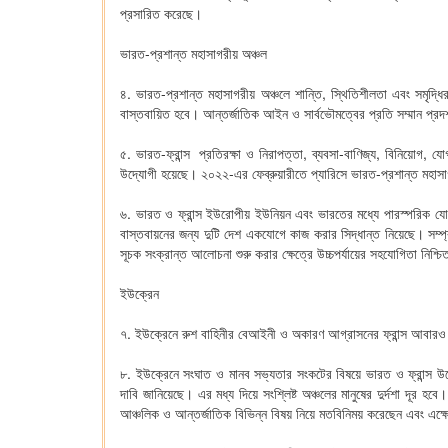
প্রসারিত করেছে।
ভারত-প্রশান্ত মহাসাগরীয় অঞ্চল
৪. ভারত-প্রশান্ত মহাসাগরীয় অঞ্চলে শান্তি, স্থিতিশীলতা এবং সমৃদ্ধি
বাস্তবায়িত হবে। আন্তর্জাতিক আইন ও সার্বভৌমত্বের প্রতি সম্মান প্র
৫. ভারত-ফ্রান্স প্রতিরক্ষা ও নিরাপত্তা, ব্যবসা-বাণিজ্য, বিনিয়োগ, যো
উদ্যোগী হয়েছে। ২০২২-এর ফেব্রুয়ারীতে প্যারিসে ভারত-প্রশান্ত মহাস
৬. ভারত ও ফ্রান্স ইউরোপীয় ইউনিয়ন এবং ভারতের মধ্যে পারস্পরিক যোগ
বাস্তবায়নের জন্য দুটি দেশ একযোগে কাজ করার সিদ্ধান্ত নিয়েছে। সম্প
সূচক সংক্রান্ত আলোচনা শুরু করার ক্ষেত্রে উচ্চপর্যায়ের সহযোগিতা নিশ্চ
ইউক্রেন
৭. ইউক্রেনে রুশ বাহিনীর বেআইনী ও অকারণ আগ্রাসনের ফ্রান্স আবারও ন
৮. ইউক্রেনে সংঘাত ও মানব সভ্যতার সংকটের বিষয়ে ভারত ও ফ্রান্স উদ্
দাবি জানিয়েছে। এর মধ্য দিয়ে সংশ্লিষ্ট অঞ্চলের মানুষের দুর্দশা দূর হ
আঞ্চলিক ও আন্তর্জাতিক বিভিন্ন বিষয় নিয়ে মতবিনিময় করেছেন এবং এক্