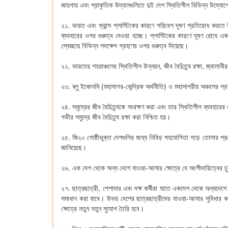
জায়গায় এবং প্রাকৃতিক উদ্যানগুলিতে দুই দেশ স্থিতিশীল বিভিন্ন উদ্যো
২১. ভারত এবং ফ্রান্স প্লাস্টিকের কারণে পরিবেশ দূষণ প্রতিরোধ করতে 
ব্যবহারের ওপর গুরুত্ব দেওয়া হচ্ছে। প্লাস্টিকের কারণে দূষণ রোধে 
স্বেচ্ছায় বিভিন্ন পদক্ষেপ গ্রহণের ওপর গুরুত্ব দিয়েছে।
২২. ভারতের শহরাঞ্চলের স্থিতিশীল উন্নয়ন, জীব বৈচিত্র্য রক্ষা, জ্বালান
২৩. ব্লু ইকোনমি (মহাসাগর-কেন্দ্রিক অর্থনীতি) ও মহাসাগরীয় অঞ্চলের প
২৪. সমুদ্রের জীব বৈচিত্র্যকে সংরক্ষণ করা এবং তার স্থিতিশীল ব্যবহার
গভীর সমুদ্রে জীব বৈচিত্র্য রক্ষা করা নিশ্চিত হয়।
২৫. জি২০ গোষ্ঠীভুক্ত দেশগুলির মধ্যে নিবিড় সহযোগিতা গড়ে তোলার প্র
জানিয়েছে।
২৬. এক দেশ থেকে অন্য দেশে যাওয়া-আসার ক্ষেত্রে যে অংশীদারিত্বের চুক
২৭. ছাত্রছাত্রী, পেশাদার এবং দক্ষ কর্মীরা যাতে একদেশ থেকে অন্যদ
সমাধান করা যাবে। উভয় দেশের ছাত্রছাত্রীদের যাওয়া-আসার সুবিধার কথ
ক্ষেত্রে নতুন নতুন সুযোগ তৈরি হবে।