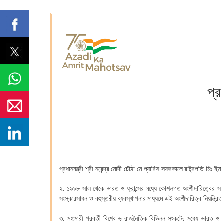
প্র
প্রধানমন্ত্রী শ্রী নরেন্দ্র মোদী চৌঠা মে প্যারিস সফরকালে রাষ্ট্রপতি মি
২. ১৯৯৮ সাল থেকে ভারত ও ফ্রান্সের মধ্যে কৌশলগত অংশীদারিত্বের সম্
সংস্কারসাধন ও বহুস্তরীয় ব্যবস্থাপনার মাধ্যমে এই অংশীদারিত্ব নিয়ন্ত
৩. মহামারী পরবর্তী বিশ্বে ভূ-রাজনৈতিক বিভিন্ন সংকটের মধ্যে ভারত ও 