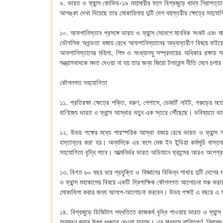
৯. ভারত ও ফ্রান্স কোভিড-১৯ মহামারীর ফলে বিশ্বজুড়ে খাদ্য নিরাপত্ত
আশঙ্কা দেখা দিয়েছে তার মোকাবিলায় দুটি দেশ বহুস্তরীয় ক্ষেত্রে সহযোগ
১০. আফগানিস্তান প্রসঙ্গে ভারত ও ফ্রান্স সেদেশে মানবিক সংকট এবং মা
ভৌগলিক অখন্ডতা বজায় রেখে আফগানিস্তানের অভ্যন্তরীণ বিষয়ে বাইরের
আফগানিস্তানের মহিলা, শিশু ও সংখ্যালঘু সম্প্রদায়ের অধিকার রক্ষায় 
সন্ত্রাসবাদকে মদত দেওয়া না হয় তার জন্য জিরো টলারেন্স নীতি মেনে চলা
কৌশলগত সহযোগিতা
১১. প্রতিরক্ষা ক্ষেত্রে শক্তি, বরুণ, পেগাসে, ডেজার্ট নাইট, গরুড়ে
বাণিজ্যে ভারত ও ফ্রান্স আস্থার নতুন এক স্তরে পৌঁছেছে। ভবিষ্যতে ভা
১২. উভয় পক্ষের মধ্যে পারস্পরিক আস্থা বজায় রেখে ভারত ও ফ্রান্স স
হস্তান্তর করা হয়। অন্যদিকে এর ফলে মেক ইন ইন্ডিয়া কর্মসূচি বাস্তবা
সহযোগিতা বৃদ্ধি পাবে। আত্মনির্ভর ভারত অভিযানে ফ্রান্সের আরও অংশগ্রহণ 
১৩. বিগত ৬০ বছর ধরে প্রযুক্তি ও বিজ্ঞানের বিভিন্ন শাখায় দুটি দেশের
ও ফ্রান্স মহাকাশের বিষয়ে একটি দ্বিপাক্ষিক কৌশলগত আলোচনা শুরু করার স
মোকাবিলা করার জন্য আলাপ-আলোচনা করবেন। উভয় পক্ষই এ বছরে এ সংক্
১৪. বিশ্বজুড়ে ডিজিটাল পদ্ধতিতে কাজকর্ম বৃদ্ধি পাওয়ায় ভারত ও ফ্রা
অনুসরণ করার উপর গুরুত্ব দেওয়া হয়েছে। এর মাধ্যমে শান্তিপূর্ণ, নিরাপ