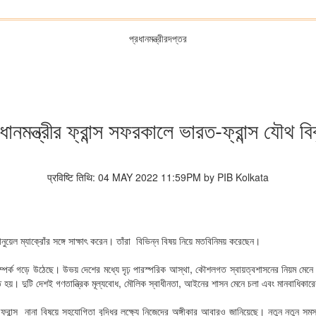
প্রধানমন্ত্রীরদপ্তর
ধানমন্ত্রীর ফ্রান্স সফরকালে ভারত-ফ্রান্স যৌথ বি
प्रविष्टि तिथि: 04 MAY 2022 11:59PM by PIB Kolkata
ঃ ইমানুয়েল ম্যাক্রোঁর সঙ্গে সাক্ষাৎ করেন। তাঁরা বিভিন্ন বিষয় নিয়ে মতবিনিময় করেছেন।
পর্ক গড়ে উঠেছে। উভয় দেশের মধ্যে দৃঢ় পারস্পরিক আস্থা, কৌশলগত স্বায়ত্বশাসনের নিয়ম মেনে চল
্রিত হয়। দুটি দেশই গণতান্ত্রিক মূল্যবোধ, মৌলিক স্বাধীনতা, আইনের শাসন মেনে চলা এবং মানবাধিকার
ফ্রান্স নানা বিষয়ে সহযোগিতা বৃদ্ধির লক্ষ্যে নিজেদের অঙ্গীকার আবারও জানিয়েছে। নতুন নতুন সমস