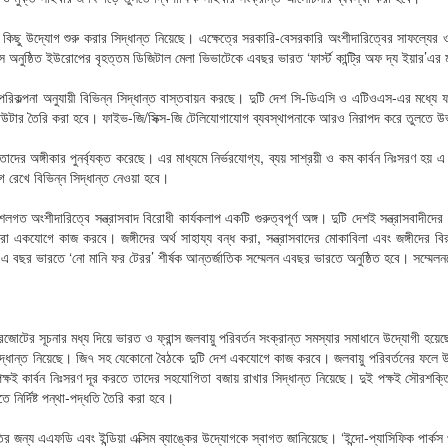
 কিছু উদ্যোগ শুরু করার সিদ্ধান্ত নিয়েছে। এক্ষেত্রে সরকারি-বেসরকারি অংশীদারিত্বের সাফল্যের ও
নুষ্ঠিত ইউরোপের বৃহত্তম ডিজিটাল মেলা ভিভাটেকে এবছর ভারত ‘ফার্স্ট কান্ট্রি অফ দ্য ইয়ার’এর ম
ন্স পরিকল্পনা অনুযায়ী বিভিন্ন সিদ্ধান্ত বাস্তবায়ন করছে। দুটি দেশ সি-ডিএসি ও এটিওএস-এর ম
্পিউটার তৈরি করা হবে। ফাইভ-জি/সিক্স-জি টেলিযোগাযোগ ব্যবস্থাপনাকে আরও নিরাপদ করে তুলতে
 অঙ্গীকার পুনর্ব্যক্ত করেছে। এর মাধ্যমে নির্ভরযোগ্য, ব্যয় সাশ্রয়ী ও কম কার্বন নিঃসরণ হয় 
 রেখে বিভিন্ন সিদ্ধান্ত নেওয়া হবে।
গত অংশীদারিত্বে সন্ত্রাসবাদ বিরোধী কার্যকলাপ একটি গুরুত্বপূর্ণ অঙ্গ। দুটি দেশই সন্ত্রাসবাদী
ধে তারা একযোগে কাজ করবে। জঙ্গীদের অর্থ সাহায্য বন্ধ করা, সন্ত্রাসবাদের মোকাবিলা এবং জঙ্গীদের
ে। এ বছর ভারতে ‘নো মানি ফর টেরর’ শীর্ষক আন্তর্জাতিক সম্মেলন এবছর ভারতে অনুষ্ঠিত হবে। সম্
োটের সূচনার মধ্য দিয়ে ভারত ও ফ্রান্স জলবায়ু পরিবর্তন সংক্রান্ত সমস্যার সমাধানে উদ্যোগী হয়েছে
সিদ্ধান্ত নিয়েছে। জি৭ সহ যেকোনো বৈঠকে দুটি দেশ একযোগে কাজ করবে। জলবায়ু পরিবর্তনের ফলে উদ্
কার্বন নিঃসরণ দূর করতে তাদের সহযোগিতা বজায় রাখার সিদ্ধান্ত নিয়েছে। দুই পক্ষই সৌরশক্তির উৎ
 নির্দিষ্ট পন্থা-পদ্ধতি তৈরি করা হবে।
ির জন্য এএফডি এবং ইন্ডিয়া এক্সিম ব্যাঙ্কের উদ্যোগকে স্বাগত জানিয়েছে। ‘ইন্দো-প্যাসিফিক পার্কস 