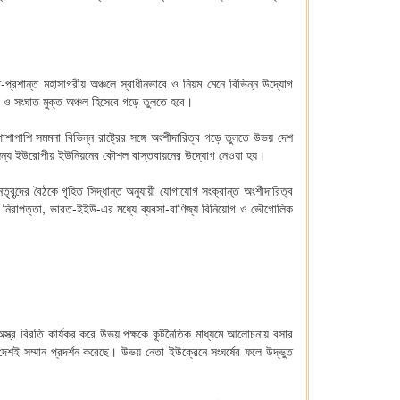
ত-প্রশান্ত মহাসাগরীয় অঞ্চলে স্বাধীনভাবে ও নিয়ম মেনে বিভিন্ন উদ্যোগ
না ও সংঘাত মুক্ত অঞ্চল হিসেবে গড়ে তুলতে হবে।
াশাপাশি সমমনা বিভিন্ন রাষ্ট্রের সঙ্গে অংশীদারিত্ব গড়ে তুলতে উভয় দেশ
গিতার জন্য ইউরোপীয় ইউনিয়নের কৌশল বাস্তবায়নের উদ্যোগ নেওয়া হয়।
্দের বৈঠকে গৃহিত সিদ্ধান্ত অনুযায়ী যোগাযোগ সংক্রান্ত অংশীদারিত্ব
তি, নিরাপত্তা, ভারত-ইইউ-এর মধ্যে ব্যবসা-বাণিজ্য বিনিয়োগ ও ভৌগোলিক
অস্ত্র বিরতি কার্যকর করে উভয় পক্ষকে কূটনৈতিক মাধ্যমে আলোচনায় বসার
টি দেশই সম্মান প্রদর্শন করেছে। উভয় নেতা ইউক্রেনে সংঘর্ষের ফলে উদ্ভুত