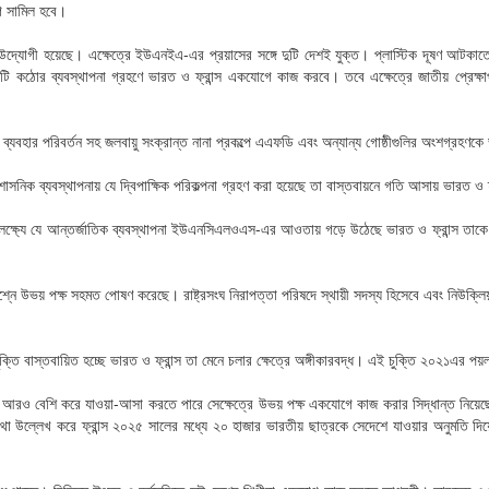
গে সামিল হবে।
উদ্যোগী হয়েছে। এক্ষেত্রে ইউএনইএ-এর প্রয়াসের সঙ্গে দুটি দেশই যুক্ত। প্লাস্টিক দূষণ আটকাতে আ
একটি কঠোর ব্যবস্থাপনা গ্রহণে ভারত ও ফ্রান্স একযোগে কাজ করবে। তবে এক্ষেত্রে জাতীয় প্রেক্ষ
ীর ব্যবহার পরিবর্তন সহ জলবায়ু সংক্রান্ত নানা প্রকল্পে এএফডি এবং অন্যান্য গোষ্ঠীগুলির অংশগ্রহণক
্রশাসনিক ব্যবস্থাপনায় যে দ্বিপাক্ষিক পরিকল্পনা গ্রহণ করা হয়েছে তা বাস্তবায়নে গতি আসায় ভারত 
ের লক্ষ্যে যে আন্তর্জাতিক ব্যবস্থাপনা ইউএনসিএলওএস-এর আওতায় গড়ে উঠেছে ভারত ও ফ্রান্স তাকে প
শ্নে উভয় পক্ষ সহমত পোষণ করেছে। রাষ্ট্রসংঘ নিরাপত্তা পরিষদে স্থায়ী সদস্য হিসেবে এবং নিউক্লি
্তি বাস্তবায়িত হচ্ছে ভারত ও ফ্রান্স তা মেনে চলার ক্ষেত্রে অঙ্গীকারবদ্ধ। এই চুক্তি ২০২১এর পয়
েশে আরও বেশি করে যাওয়া-আসা করতে পারে সেক্ষেত্রে উভয় পক্ষ একযোগে কাজ করার সিদ্ধান্ত নিয়ে
া উল্লেখ করে ফ্রান্স ২০২৫ সালের মধ্যে ২০ হাজার ভারতীয় ছাত্রকে সেদেশে যাওয়ার অনুমতি দিয়