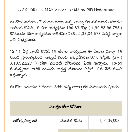
प्रविष्टि तिथि: 12 MAY 2022 9:37AM by PIB Hyderabad
ఈ రోజు ఉదయం 7 గంటల వరకు ఉన్న తాత్కాలిక సమాచారం ప్రకారం;
జాతీయ కొవిడ్‌-19 టీకా కార్యక్రమం 190.83 కోట్ల ( 1,90,83,96,788 )
డోసులను టీకా కార్యక్రమం అధిగమించింది. 2,38,04,578 సెషన్ల ద్వారా
ఇది సాధ్యమైంది.
12-14 ఏళ్ల వారికి కొవిడ్‌-19 టీకాల కార్యక్రమం ఈ ఏడాది మార్చి 16
నుంచి ప్రారంభమైంది. అప్పటి నుంచి ఇప్పటివరకు 3.10 కోట్లకు పైగా (
3,10,92,227 ) టీకా మొదటి డోసులను వీరికి ఇచ్చారు. 18-59
సంవత్సరాల వారికి ముందు జాగ్రత్త టీకాలను ఏప్రిల్‌ 10వ తేదీ నుంచి
ఇస్తున్నారు.
ఈ రోజు ఉదయం 7 గంటల వరకు ఉన్న తాత్కాలిక సమాచారం ప్రకారం:
మొత్తం టీకా డోసులు
ఆరోగ్య సిబ్బంది
మొదటి డోసు
1,04,05,995