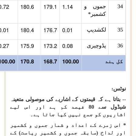
0.72
180.6
179.1
1.14
34
جموں و
کشمیر*
0.01
180.4
176.7
0.01
35
لکشدیپ
0.27
175.9
173.2
0.08
36
پڈوچیری
100.00
170.8
168.7
100.00
کل ہند
نوٹس:
-- بتاتا ہے کہ قیمتوں کے اشاریے کی موصولی متعینہ
شیڈول سے 80 فیصد کم ہے اور اس لیے
اشاریوں کو جمع نہیں کیا جاتا ہے۔
* اس زمرے کے اعداد و شمار جموں و کشمیر
اور لداخ (سابقہ جموں و کشمیر ریاست) کے