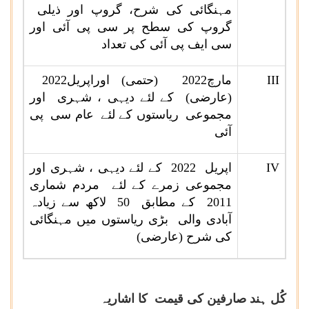
مہنگائی کی شرح، گروپ اور ذیلی
گروپ کی سطح پر سی پی آئی اور
سی ایف پی آئی کی تعداد
III
مارچ2022 (حتمی) اوراپریل2022
(عارضی) کے لئے دیہی ، شہری اور
مجموعی ریاستوں کے لئے عام سی پی
آئی
IV
اپریل 2022 کے لئے دیہی ، شہری اور
مجموعی زمرے کے لئے مردم شماری
2011 کے مطابق 50 لاکھ سے زیادہ
آبادی والی بڑی ریاستوں میں مہنگائی
کی شرح (عارضی)
کُل ہند صارفین کی قیمت کا اشاریہ