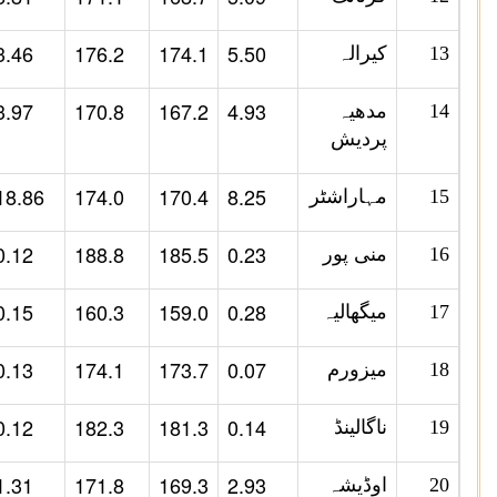
3.46
176.2
174.1
5.50
13
کیرالہ
3.97
170.8
167.2
4.93
14
مدھیہ
پردیش
18.86
174.0
170.4
8.25
15
مہاراشٹر
0.12
188.8
185.5
0.23
16
منی پور
0.15
160.3
159.0
0.28
17
میگھالیہ
0.13
174.1
173.7
0.07
18
میزورم
0.12
182.3
181.3
0.14
19
ناگالینڈ
1.31
171.8
169.3
2.93
20
اوڈیشہ