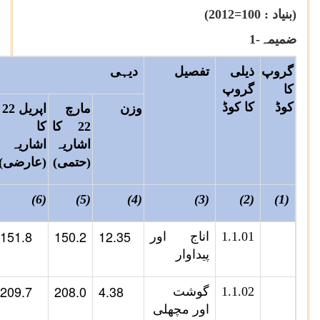
(بنیاد :
2012=100
)
ضمیمہ-1
گروپ
ذیلی
تفصیل
دیہی
کا
گروپ
کوڈ
کا کوڈ
وزن
مارچ
اپریل
22 کا
کا
اشاریہ
اشاریہ
(حتمی)
(عارضی)
(6)
(5)
(4)
(3)
(2)
(1)
151.8
150.2
12.35
1.1.01
اناج اور
پیداوار
209.7
208.0
4.38
1.1.02
گوشت
اور مچھلی