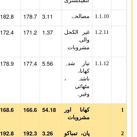
کنفیکشنری
182.8
178.7
3.11
1.1.10
مصالحے
172.4
171.2
1.37
1.2.11
غیر الکحل
والی
مشروبات
178.9
177.4
5.56
1.1.12
تیار شدہ
کھانا،
ناشتہ ،
مٹھائی
وغیرہ
168.6
166.6
54.18
1
کھانا اور
مشروبات
192.8
192.3
3.26
2
پان، تمباکو