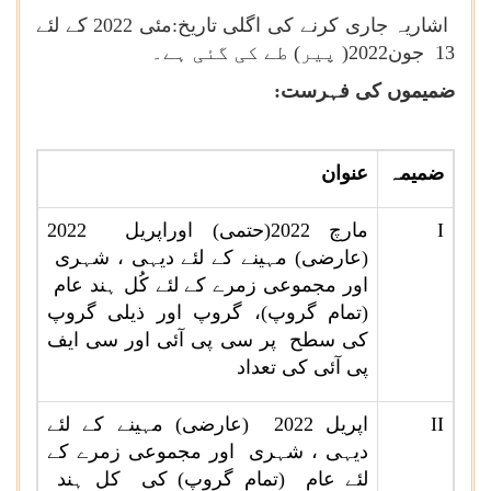
اشاریہ جاری کرنے کی اگلی تاریخ:مئی 2022 کے لئے
13 جون2022( پیر) طے کی گئی ہے۔
ضمیموں کی فہرست:
ضمیمہ
عنوان
I
مارچ 2022(حتمی) اوراپریل 2022
(عارضی) مہینے کے لئے دیہی ، شہری
اور مجموعی زمرے کے لئے کُل ہند عام
(تمام گروپ)، گروپ اور ذیلی گروپ
کی سطح پر سی پی آئی اور سی ایف
پی آئی کی تعداد
II
اپریل 2022 (عارضی) مہینے کے لئے
دیہی ، شہری اور مجموعی زمرے کے
لئے عام (تمام گروپ) کی کل ہند