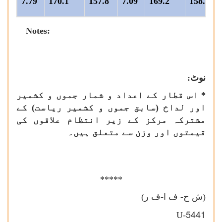
7.79
170.1
157.8
7.09
169.2
158.0
Notes:
نوٹ:
* اس قطار کے اعداد و شمار جموں و کشمیر
اور لداخ (سابق جموں و کشمیر ریاست) کے
مشترکہ مرکز کے زیر انتظام علاقوں کی
قیمتوں اور وزن سے متعلق ہیں۔
*****
(ش ح- ف ا-ف ر)
5441
U-