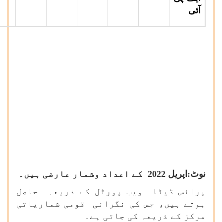
آئی
نوٹ:اپریل 2022 کے اعداد وشمار عارضی ہیں۔
پرائس ڈیٹا ویب پورٹل کے ذریعہ حاصل
ہوتے ہیں، جس کی نگرانی قومی شماریاتی
مرکز کے ذریعہ کی جاتی ہے۔