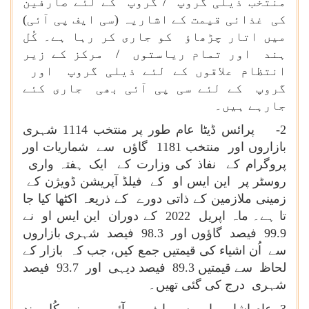
منتخب ذیلی گروپ / گروپ کے لئے صارفین
کی غذائی قیمت کے اشاریہ (سی ایف پی آئی)
میں اتار چڑھاؤ کو جاری کر رہا ہے۔ کُل
ہند اور تمام ریاستوں / مرکز کے زیر
انتظام علاقوں کے لئے ذیلی گروپ اور
گروپ کے لئے سی پی آئی بھی جاری کئے
جارہے ہیں۔
2- پرائس ڈیٹا عام طور پر منتخب 1114 شہری
بازاروں اور منتخب 1181 گاؤں سے شماریات اور
پروگرام کے نفاذ کی وزارت کے ایک ہفتہ واری
روسٹر پر این ایس او کے فیلڈ آپریشن ڈویژن کے
زمینی ملازمین کے ذاتی دورے کے ذریعہ اکٹھا کیا جا
تا ہے۔ ماہ اپریل 2022 کے دوران این ایس او نے
99.9 فیصد گاؤوں اور 98.3 فیصد شہری بازاروں
سے اُن اشیاء کی قیمتیں جمع کیں، جب کہ بازار کے
لحاظ سے قیمتیں 89.3 فیصد دیہی اور 93.7 فیصد
شہری درج کی گئی تھیں۔