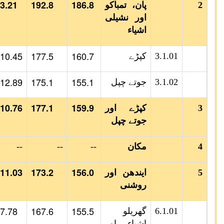
3.21
192.8
186.8
2
پان، تمباکو
اور نشیلی
اشیاء
10.45
177.5
160.7
3.1.01
کپڑے
12.89
175.1
155.1
3.1.02
جوتے چپل
10.76
177.1
159.9
3
کپڑے اور
جوتے چپل
4
مکان
--
--
--
11.03
173.2
156.0
5
ایندھن اور
روشنی
7.78
167.6
155.5
6.1.01
گھریلو
اشیاء اور