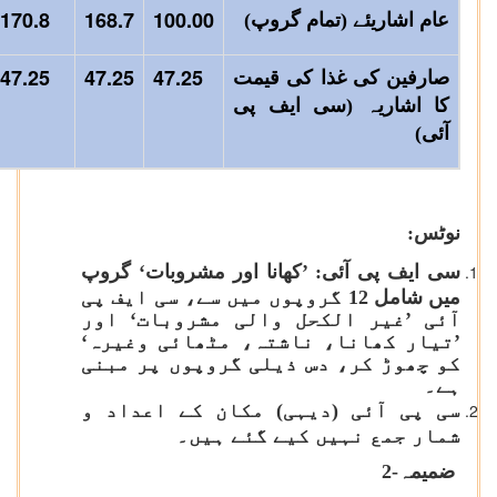
170.8
168.7
100.00
عام اشاریئے (تمام گروپ)
47.25
47.25
47.25
صارفین کی غذا کی قیمت
کا اشاریہ (سی ایف پی
آئی)
نوٹس:
سی ایف پی آئی: ’کھانا اور مشروبات‘ گروپ
میں شامل 12 گروپوں میں سے، سی ایف پی
آئی ’غیر الکحل والی مشروبات‘ اور
’تیار کھانا، ناشتہ، مٹھائی وغیرہ‘
کو چھوڑ کر، دس ذیلی گروپوں پر مبنی
ہے۔
سی پی آئی (دیہی) مکان کے اعداد و
شمار جمع نہیں کیے گئے ہیں۔
ضمیمہ-2