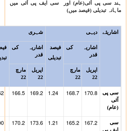
ہند سی پی آئی(عام) اور سی ایف پی آئی میں
ماہانہ تبدیلی (فیصد میں)
اشاریئے
دیہی
شہری
اشاریہ کی
فیصد
اشاریہ کی
فیص
قدر
قدر
تبدیلی
تبدی
اپریل
مارچ
اپریل
مارچ
22
22
22
22
62
166.5
169.2
1.24
168.7
170.8
سی پی
آئی
(عام)
00
170.2
173.6
1.21
165.2
167.2
سی
ایف پی