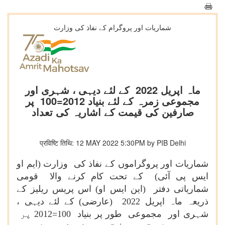
شماریات اور پروگرام کے نفاذ کی وزارت
ماہ اپریل 2022 کے لئے دیہی ، شہری اور
مجموعی زمرہ کے لئے بنیاد 2012=100 پر
صارفین کی قیمت کے اشاریہ کی تعداد
प्रविष्टि तिथि: 12 MAY 2022 5:30PM by PIB Delhi
شماریات اور پروگراموں کے نفاذ کی وزارت (ایم او
ایس پی آئی) کے تحت کام کرنے والا قومی
شماریاتی دفتر (این ایس او) اس پریس ریلیز کے
ذریعہ ماہ اپریل 2022 (عارضی) کے لئے دیہی ،
شہری اور مجموعی طور پر بنیاد
2012=100
پر