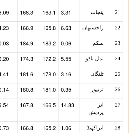
3.09
168.3
163.1
3.31
21
پنجاب
4.23
166.9
165.8
6.63
22
راجستھان
0.03
184.9
183.2
0.06
23
سکم
9.20
174.3
172.2
5.55
24
تمل ناڈو
4.41
181.6
178.0
3.16
25
تلنگانہ
0.14
180.8
181.0
0.35
26
تریپورہ
9.54
167.8
166.5
14.83
27
اتر
پردیش
0.73
166.8
165.2
1.06
28
اتراکھنڈ