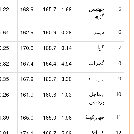
1.22
168.9
165.7
1.68
5
چھتیس
گڑھ
5.64
162.9
160.9
0.28
6
دہلی
0.25
170.8
168.7
0.14
7
گوا
6.82
167.4
164.4
4.54
8
گجرات
3.35
167.8
163.7
3.30
9
ہریانہ
0.26
161.9
160.6
1.03
10
ہماچل
پردیش
1.39
165.0
165.0
1.96
11
جھارکھنڈ
6.81
171.1
168.7
5.09
12
کرناٹک