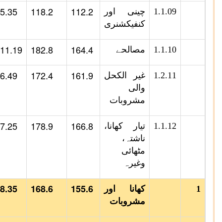
5.35
118.2
112.2
1.1.09
چینی اور
کنفیکشنری
11.19
182.8
164.4
1.1.10
مصالحے
6.49
172.4
161.9
1.2.11
غیر الکحل
والی
مشروبات
7.25
178.9
166.8
1.1.12
تیار کھانا،
ناشتہ،
مٹھائی
وغیرہ
8.35
168.6
155.6
1
کھانا اور
مشروبات