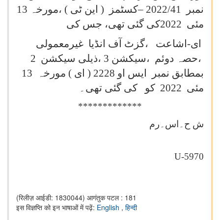
نمبر 2022/41 –کسٹمز ( این ٹی ) ،مورخہ 13
مئی 2022کی گئی تھی، جس کی
ای-اشاعت ،گزٹ آف انڈیا غیرمعمولی
،حصہ دوئم ،سیکشن 3 ،ذیلی سیکشن 2
بمطابق نمبر ایس او 2228 ( ای ) مورخہ 13
مئی 2022 کو کی گئی تھی۔
*************
ش ح۔
اس
۔رم
U-5970
(रिलीज़ आईडी: 1830044)
आगंतुक पटल : 181
इस विज्ञप्ति को इन भाषाओं में पढ़ें:
English
,
हिन्दी