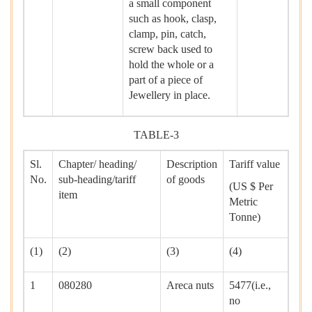
a small component
such as hook, clasp,
clamp, pin, catch,
screw back used to
hold the whole or a
part of a piece of
Jewellery in place.
TABLE-3
Sl.
Chapter/ heading/
Description
Tariff value
No.
sub-heading/tariff
of goods
(US $ Per
item
Metric
Tonne)
(1)
(2)
(3)
(4)
1
080280
Areca nuts
5477(i.e.,
no