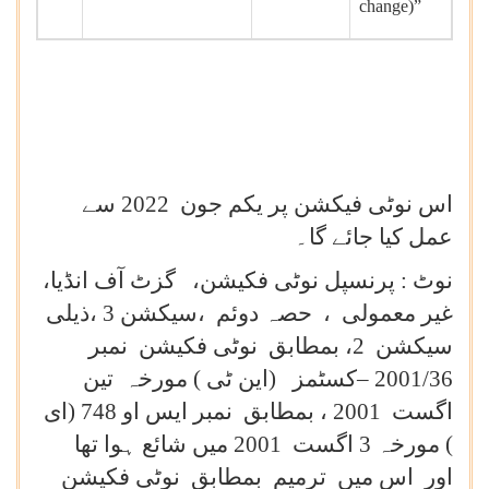
change)”
اس نوٹی فیکشن پر یکم جون 2022 سے
عمل کیا جائے گا۔
نوٹ : پرنسپل نوٹی فکیشن، گزٹ آف انڈیا،
غیر معمولی ، حصہ دوئم ،سیکشن 3 ،ذیلی
سیکشن 2، بمطابق نوٹی فکیشن نمبر
2001/36 –کسٹمز (این ٹی ) مورخہ تین
اگست 2001 ، بمطابق نمبر ایس او 748 (ای
) مورخہ 3 اگست 2001 میں شائع ہوا تھا
اور اس میں ترمیم بمطابق نوٹی فکیشن