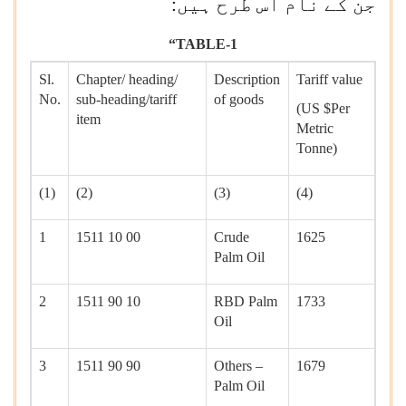
جن کے نام اس طرح ہیں:
“TABLE-1
Sl.
Chapter/ heading/
Description
Tariff value
No.
sub-heading/tariff
of goods
(US $Per
item
Metric
Tonne)
(1)
(2)
(3)
(4)
1
1511 10 00
Crude
1625
Palm Oil
2
1511 90 10
RBD Palm
1733
Oil
3
1511 90 90
Others –
1679
Palm Oil