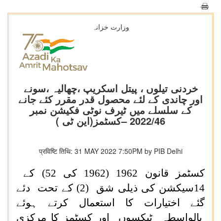
وزارت خزانہ
خردنی تیلوں ، پیتل اسکریپ ،چھالیہ ،سونے
اور چاندی کے لئے محصول قدر مقرر کئے جانے
کے سلسلے میں ٹیرف نوٹی فکیشن نمبر
2022/46 –کسٹمز(این ٹی )
प्रविष्टि तिथि: 31 MAY 2022 7:50PM by PIB Delhi
کسٹمز قانون 1962 (1962 کی 52) کے
14سیکشن کی ذیلی شق (2) کے تحت دئے
گئے اختیارات کا استعمال کرتے ہوئے
بالواسطہ ٹیکسوں اور کسٹمز کا مرکزی