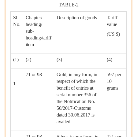
TABLE-2
Sl.
Chapter/
Description of goods
Tariff
No.
heading/
value
sub-
(US $)
heading/tariff
item
(1)
(2)
(3)
(4)
71 or 98
Gold, in any form, in
597 per
respect of which the
10
1.
benefit of entries at
grams
serial number 356 of
the Notification No.
50/2017-Customs
dated 30.06.2017 is
availed
71 or 98
Silver, in any form, in
721 per