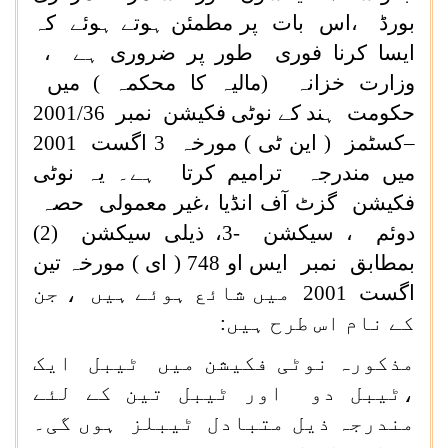
بورڈ ،اس بات پر مطمئن ہوتے ہوئے کہ
ایسا کرنا فوری طور پر ضروری ہے ،
وزارت خزانہ (مالیہ کا محکمہ ) میں
حکومت ہند کے نوٹی فکیشن نمبر 2001/36
–کسٹمز ( این ٹی ) مورخہ 3 اگست 2001
میں مندرجہ ترامیم کرتا ہے۔ یہ نوٹی
فکیشن گزٹ آف انڈیا ،غیر معمولی حصہ
دوئم ، سیکشن -3، ذیلی سیکشن (2)
بمطابق نمبر ایس او 748 ( ای ) مورخہ تین
اگست 2001 میں شائع ہوئے ہیں ، جن
کے نام اس طرح ہیں:
مذکورہ نوٹی فکیشن میں ٹیبل ایک
،ٹیبل دو اور ٹیبل تین کے لئے
مندرجہ ذیل متبادل ٹیبلز ہوں گی۔