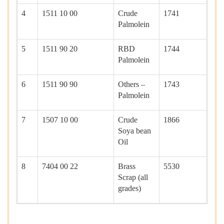
4
1511 10 00
Crude
1741
Palmolein
5
1511 90 20
RBD
1744
Palmolein
6
1511 90 90
Others –
1743
Palmolein
7
1507 10 00
Crude
1866
Soya bean
Oil
8
7404 00 22
Brass
5530
Scrap (all
grades)