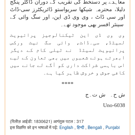
معاہدے پر دستخط کی تقریب کے دوران ڈاکٹر پنکج
دلیلا، محترمہ شیکھا سریواستو ڈائریکٹرز سی-ڈاٹ
اور سی ڈاٹ ، وی وی ڈی این، اور سگ وائی کے
سینئر افسر بھی موجود تھے۔
وی وی ڈی این ٹیکنالوجیز پرائیویٹ
لمیٹڈ، سی۔ڈاٹ، وائی سگ نیٹ ورکس
پرائیویٹ لمیٹڈ نے ٹیلی کام کے دیگر
ابھرتے ہوئے شعبوں میں بھی تعاون کے لیے
اس باہمی شراکت داری کو آگے لے جانے میں
کافی جوش و خروش ظاہر کیا ہے۔
****
ش ح۔ ش ت۔ج
Uno-6038
(रिलीज़ आईडी: 1830621)
आगंतुक पटल : 317
इस विज्ञप्ति को इन भाषाओं में पढ़ें:
English
,
हिन्दी
,
Bengali
,
Punjabi