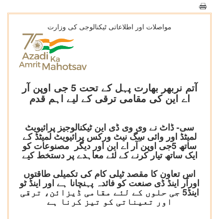
مواصلات اور اطلاعاتی ٹیکنالوجی کی وزارت
آتم نربھر بھارت پہل کے تحت 5 جی اوپن آر
اے این کی مقامی ترقی کے لیے اہم قدم
سی- ڈاٹ نے وی وی ڈی این ٹیکنالوجیز پرائیویٹ
لمیٹڈ اور وائی سِگ نیٹ ورکس پرائیویٹ لمیٹڈ کے
ساتھ 5جی اوپن آر اے این اور دیگر مصنوعات کو
ایک ساتھ تیار کرنے کے لئے معاہدے پر دستخط کیے
​​​​​​​اس تعاون کا مقصد ٹیلی کام کی تکمیلی طاقتوں
اورآر اینڈ ڈی صنعت کو فائدہ پہنچانا ہے اور اینڈ ٹو
اینڈ5 جی حلوں کے لئے مقامی ڈیزائن، ترقی
اور تعیناتی کو تیز کرنا ہے