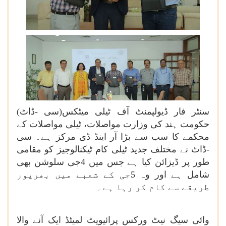
سنٹر فار ڈیولپمنٹ آف ٹیلی میٹکس(سی -ڈاٹ)
حکومت ہند کی وزارت مواصلات، ٹیلی مواصلات کے
محکمے کا سب سے بڑا آر اینڈ ڈی مرکز ہے۔ سی
-ڈاٹ نے مختلف جدید ٹیلی کام ٹیکنالوجیز کو مقامی
طور پر ڈیزائن کیا ہے جس میں 4جی سلوشن بھی
شامل ہے اور وہ 5جی کے شعبے میں بھرپور
طریقے سے کام کر رہا ہے۔
وائی
سیگ نیٹ ورکس پرائیویٹ لمیٹڈ ایک آنے والا