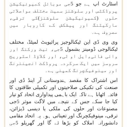
اسٹارٹ اپ ہے جو 5جی موبائل کمیونیکیشن
پروڈکٹس اور سلوشنز سمیت مختلف مواصلاتی
حلوں (کمیونیکیشن سلوشنز)کی ترقی،
مارکیٹنگ اور پیشکش کے کاروبار میں
مصروف ہے۔
وی وی ڈی این ٹیکنالوجیز پرائیویٹ لمیٹڈ، مختلف
ٹیکنالوجی ڈومینز بشمول 5جی، نیٹ ورکنگ اور
وائی فائی،ایل او ٹی، اور کلاؤڈ اسٹوریج
سروسز میں ایک سرکردہ پروڈکٹ انجینئرنگ
اور مینوفیکچرنگ کمپنی ہے۔
اس اشتراک کا مقصد ہندوستانی آر اینڈ ڈی اور
صنعت کی تکنیکی صلاحیتوں اور تکمیلی طاقتوں کا
فائدہ اٹھانا ہے تاکہ ایک باہمی پیداواری اتحاد کو تیار
کیا جا سکے جس کے نتیجے میں لاگت موثر 5جی
مصنوعات اور حلوں کی ملکی یا دیسی ڈیزائن،
ترقی، مینوفیکچرنگ اور تعیناتی ہو۔ یہ اتحاد مقامی
دانشورانہ املاک کو بڑھا ئے گا اور گھریلو 5جی