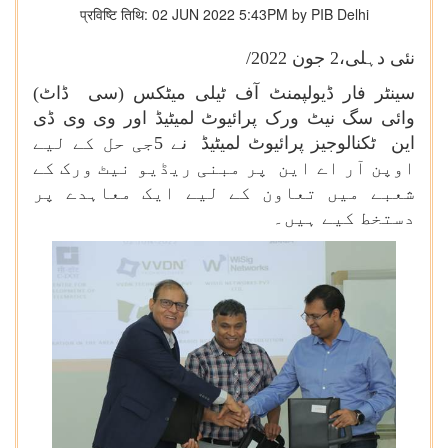
प्रविष्टि तिथि: 02 JUN 2022 5:43PM by PIB Delhi
نئی دہلی،
2
جون 2022/
سینٹر فار ڈیولپمنٹ آف ٹیلی میٹکس (سی ڈاٹ)
وائی سگ نیٹ ورک پرائیوٹ لمیٹیڈ اور وی وی ڈی
این ٹکنالوجیز پرائیوٹ لمیٹیڈ نے 5جی حل کے لیے
اوپن آر اے این پر مبنی ریڈیو نیٹ ورک کے
شعبے میں تعاون کے لیے ایک معاہدے پر
دستخط کیے ہیں۔