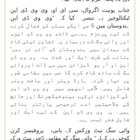
جناب پونیت اگروال، سی ای او، وی وی ڈی این
ٹیکنالوجیز نے تبصرہ کیا کہ "وی وی ڈی این
ہندوستان میں 5 جی ایکو سسٹم کو فعال کرنے
کے لیے پرعزم ہے۔سی ڈاٹ، وی وی ڈی این،
اور وائی سگ کے درمیان یہ تعاون ٹیلی کام
کے میدان میں ہندوستان کو 'آتم نر بھر'
بنانے کی طرف ایک اور قدم ہے۔ وی وی ڈی
این او آر یو ڈیزائن میں سی ڈاٹ اوروائی
سگ کے ساتھ کام کرے گا جس میں مقامی طور
پر تیار کردہ ہارڈ ویئر اور سافٹ ویئر
شامل ہیں۔ 5جی اسپیس میں وی وی ڈی این
کی ڈیزائن، ترقی، مینوفیکچرنگ اور جانچ
کی صلاحیتیں اسے ترجیحی پارٹنر بناتی
ہیں۔ یہ وی وی ڈی این کے لیے ایک اور
قابل فخر لمحہ ہے۔
وائی سگ نیٹ ورکس کے بانی، پروفیسر کرن
کوچی نے کہا، " وائی سگ کو مقامی 5جی نیٹ ورک