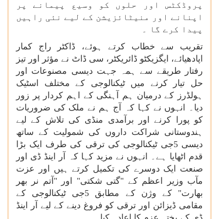
پروڈکٹس اور حلوں کو وسیع پیمانے پر
اپنانے اور منیٹائزیشن کے لیے نئی راہیں
پیدا کرے گا ۔
تقریب سے خطاب کرتے ہوئے، ڈاکٹر راج کمار
اپادھیائے، ایگزیکٹو ڈائریکٹر، سی ڈاٹ نے مؤثر اور تیز
رفتار طریقے سے ہمہ جہت دیسی مصنوعات اور
حل تیار کرنے میں ٹیکنالوجی کے مختلف اسٹیک
ہولڈرز کے درمیان ہم آہنگی کے اہم کردار پر زور
دیا۔ انہوں نے کہا کہ آج ہم نے ملک کی ضروریات
کو پورا کرنے اور برآمدی منڈی کی تلاش کے لیے
ہندوستانی شراکت داروں کی شمولیت کے ساتھ
دیسی 5جی ٹیکنالوجی کی ترقی کی طرف ایک بڑا
قدم اٹھایا ہے۔ انہوں نے مزید کہا کہ آر اینڈ ڈی اور
صنعت ایک دوسرے کی تکمیل کرتے ہیں اور عزت
مآب وزیر اعظم کے "گتی شکتی" اور "آتم نر بھر
بھارت" کے وژن کے مطابق 5جی ٹیکنالوجی کے
مقامی ڈیزائن اور ترقی کو فروغ دینے کے لیے آر اینڈ
ڈی کے پختہ عزم کا اعادہ کیا۔