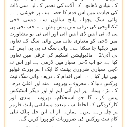
کے بنیادی ڈھانچے کے آلات کی تعمیر کے لیے سی ڈاٹ
کی قیادت میں اس قدم کا حصہ بننے پر خوشی ہے۔
وائی سگ پچھلے پانچ سالوں سے دیسی 5جی
ٹیکنالوجی کی ترقی میں پیش پیش ہے، جسےجی پی
پی 3، ٹی ایس ڈی ایس آئی اور آئی ٹی یو مشاورت
میں 5جی کو معیاری بنانے میں وائی سگ کے تعاون
میں دیکھا جا سکتا ہے۔ وائی سگ نے بی پی ایس کے
پی آئی/2 ماڈیولیشن اسکیم کی ترقی میں تعاون
کیا ہے جو اب 5جی معیار میں لازمی ہے اور اس نے
5جی معیاری ضروری پیٹنٹ کا ایک اہم پورٹ فولیو
بھی تیار کیا ہے۔ اس اقدام کے ذریعے وائی سگ نیٹ
ورکس دنیا کے معروف، بھروسہ مند اور اعلیٰ درجے
کے بڑے پیمانے پر ایم آئی ایم او اور دیگر اسٹیکس
پیش کرے گا جو استحکام، بھروسہ مندی اور
کارکردگی کے لحاظ سے متعدد مسابقتی پلیٹ فارمز
پر چل رہے ہیں۔ ہمارے آر اے این حل پبلک ٹیلی
کام نیٹ ورکس کی ضروریات کو پورا کریں گے۔