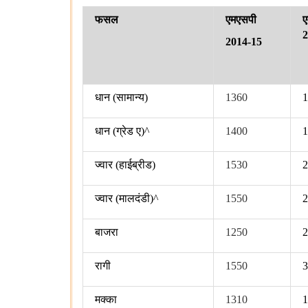
फसल
एमएसपी
ए
2014-15
धान
(
सामान्‍य
)
1360
धान
(
ग्रेड ए
)^
1400
ज्‍वार
(
हाईब्रीड
)
1530
ज्‍वार
(
मालदंडी
)^
1550
बाजरा
1250
रागी
1550
मक्‍का
1310