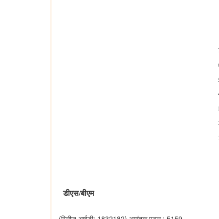
डीएस/बीएम
(रिलीज़ आईडी: 1832182)
आगंतुक पटल : 5159