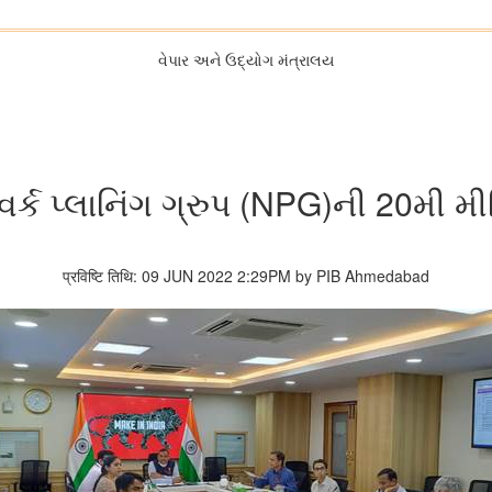
વેપાર અને ઉદ્યોગ મંત્રાલય
વર્ક પ્લાનિંગ ગ્રુપ (NPG)ની 20મી મી
प्रविष्टि तिथि: 09 JUN 2022 2:29PM by PIB Ahmedabad