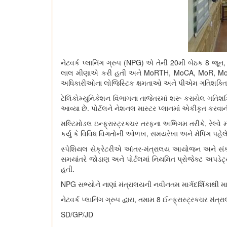
નેટવર્ક પ્લાનિંગ ગ્રુપ (NPG) એ તેની 20મી બેઠક 8 જૂન
લાલ મીણાએ કરી હતી અને MoRTH, MoCA, MoR, MoPSW,
અધિકારીઓના લોજિસ્ટિક ક્ષમતાઓ અને પીએમ ગતિશક્તિ પરના 
ટેલિકોમ્યુનિકેશન વિભાગના તાજેતરમાં શરૂ કરાયેલ ગતિશક્
આવ્યા છે. પોર્ટલને નેશનલ માસ્ટર પ્લાનમાં એકીકૃત કરવા
મલ્ટિમોડલ ઇન્ફ્રાસ્ટ્રક્ચર તરફના અભિગમ તરીકે, રેલ્વે 
કર્યું કે વિવિધ વિગતોની ઓળખ, સમયરેખા અને મેપિંગ પહેલ
સ્પેશિયલ સેક્રેટરીએ આંતર-મંત્રાલય આયોજન અને સંકલન
સમયાંતરે જોડાણ અને પોર્ટલમાં નિયમિત પ્રોજેક્ટ અપડે
હતી.
NPG સભ્યોને નાણાં મંત્રાલયની નવીનતમ માર્ગદર્શિકાથી માહ
નેટવર્ક પ્લાનિંગ ગ્રુપ દ્વારા, તમામ 8 ઈન્ફ્રાસ્ટ્રક્ચ
SD/GP/JD