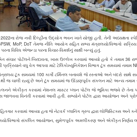
, 2022ના રોજ નવી દિલ્હીના ઉદ્યોગ ભવન ખાતે યોજી હતી. તેની અધ્યક્ષતા સ્પે
 MoP, DoT તેમજ નીતિ આયોગ સહિત સભ્ય મંત્રાલયો/વિભાગો સક્રિય ભાગીદા
વિવિધ એજન્ડા પરના વિચાર-વિમર્શનું સાક્ષી બન્યું હતું.
તિ સંચાર પોર્ટલને બિરદાવતા, ખાસ ઉલ્લેખ કરવામાં આવ્યો હતો કે તમામ 36 રાજ્ય
ની પ્રક્રિયાને વધુ વેગ આપવા માટે ટેલિકોમ્યુનિકેશન વિભાગ ટૂંક સમયમાં તમામ
મંત્રાલય ટૂંક સમયમાં 100 કાર્ગો ટર્મિનલ બનાવશે જે રસ્તાઓ અને બંદરો સાથે સર
ેથી જ ચાલી રહ્યું છે અને ટૂંક સમયમાં જ ઊંડાણપૂર્વક સંકલન માટે અન્ય તમામ 
ને એકીકૃત કરવામાં નેશનલ માસ્ટર પ્લાન પોર્ટલ જે ભૂમિકા ભજવે છે તેના
ટ્સ જાળવવા વિનંતી કરવામાં આવી હતી. સભ્યોને પોર્ટલ દ્વારા આયોજન અને પ
િતગાર કરવામાં આવ્યા હતા જે નેટવર્ક પ્લાનિંગ ગ્રુપ દ્વારા લોજિસ્ટિક્સ અને ક
ર મંત્રાલયો/વિભાગો સંકલિત આયોજન, સુમેળપૂર્વક અમલીકરણ અને એકીકૃત નિર્ણય લ