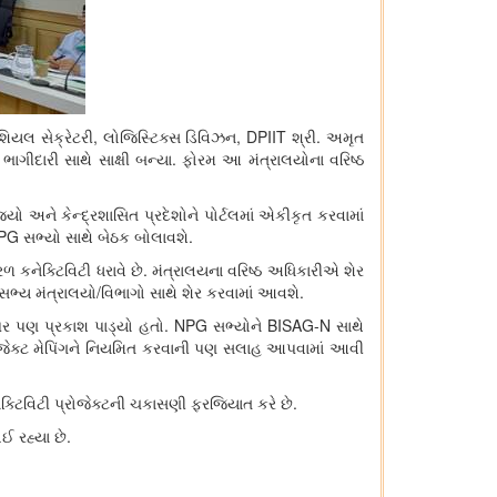
શિયલ સેક્રેટરી, લોજિસ્ટિક્સ ડિવિઝન, DPIIT શ્રી. અમૃત
રી સાથે સાક્ષી બન્યા. ફોરમ આ મંત્રાલયોના વરિષ્ઠ
ો અને કેન્દ્રશાસિત પ્રદેશોને પોર્ટલમાં એકીકૃત કરવામાં
 NPG સભ્યો સાથે બેઠક બોલાવશે.
ળ કનેક્ટિવિટી ધરાવે છે. મંત્રાલયના વરિષ્ઠ અધિકારીએ શેર
સભ્ય મંત્રાલયો/વિભાગો સાથે શેર કરવામાં આવશે.
 પર પણ પ્રકાશ પાડ્યો હતો. NPG સભ્યોને BISAG-N સાથે
્રોજેક્ટ મેપિંગને નિયમિત કરવાની પણ સલાહ આપવામાં આવી
નેક્ટિવિટી પ્રોજેક્ટની ચકાસણી ફરજિયાત કરે છે.
ઈ રહ્યા છે.