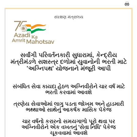
સંરક્ષણ મંત્રાલય
સર્વાંગી પરિવર્તનકારી સુધારામાં, કેન્દ્રીય
મંત્રીમંડળે સશસ્ત્ર દળોમાં યુવાનોની ભરતી માટે
'અગ્નિપથ' યોજનાને મંજૂરી આપી
સંબંધિત સેવા કાયદા હેઠળ અગ્નિવીરોને ચાર વર્ષ માટે
ભરતી કરવામાં આવશે
ત્રણેય સેવાઓમાં લાગુ પડતા જોખમ અને હાડમારી
ભથ્થાઓ સાથેનું આકર્ષક માસિક પૅકેજ
ચાર વર્ષનો કરારનો સમયગાળો પૂરો થવા પર
અગ્નિવીરોને એક વખતનું 'સેવા નિધિ' પેકેજ
ચૂકવવામાં આવશે