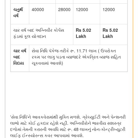
ચતુર્થ
40000
28000
12000
12000
વર્ષ
ચાર વર્ષ બાદ અગ્નિવીર કોર્પસ
Rs 5.02
Rs 5.02
ફંડમાં કૂલ યોગદાન
Lakh
Lakh
ચાર વર્ષ
સેવા નિધિ પૅકેજ તરીકે રૂ. 11.71 લાખ ( ઉપરોક્ત
બાદ
રકમ પર લાગુ પડતા વ્યાજદરે એકત્રિત વ્યાજ સહિત
વિદાય
ચૂકવવામાં આવશે)
'સેવા નિધિ'ને આવકવેરામાંથી મુક્તિ મળશે. ગ્રેચ્યુઈટી અને પેન્શનરી
લાભો માટે કોઈ હકદાર રહેશે નહીં. અગ્નિવીરોને ભારતીય સશસ્ત્ર
દળોમાં તેમની કરારની અવધિ માટે રૂ. 48 લાખનું નોન-કોન્ટ્રીબ્યુટરી
લાઈફ ઈન્સ્યોરન્સ કવર આપવામાં આવશે.