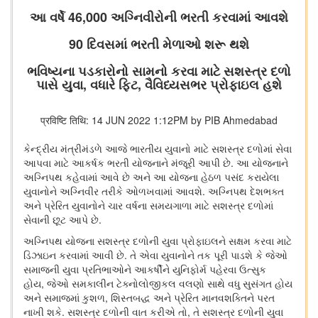
આ વર્ષે 46,000 અગ્નિવીરોની ભરતી કરવામાં આવશે
90 દિવસમાં ભરતી મેળાઓ શરૂ થશે
ભવિષ્યના પડકારોનો સામનો કરવા માટે સશસ્ત્ર દળો
પાસે યુવા, વધારે ફિટ, વૈવિધ્યસભર પ્રોફાઇલ હશે
प्रविष्टि तिथि: 14 JUN 2022 1:12PM by PIB Ahmedabad
કેન્દ્રીય મંત્રીમંડળે આજે ભારતીય યુવાનો માટે સશસ્ત્ર દળોમાં સેવા
આપવા માટે આકર્ષક ભરતી યોજનાને મંજૂરી આપી છે. આ યોજનાને
અગ્નિપથ કહેવામાં આવે છે અને આ યોજના હેઠળ પસંદ કરાયેલા
યુવાનોને અગ્નિવીર તરીકે ઓળખવામાં આવશે. અગ્નિપથ દેશભક્ત
અને પ્રેરિત યુવાનોને ચાર વર્ષના સમયગાળા માટે સશસ્ત્ર દળોમાં
સેવાની છૂટ આપે છે.
અગ્નિપથ યોજના સશસ્ત્ર દળોની યુવા પ્રોફાઇલને સક્ષમ કરવા માટે
ડિઝાઇન કરવામાં આવી છે. તે એવા યુવાનોને તક પૂરી પાડશે કે જેઓ
સમાજની યુવા પ્રતિભાઓને આકર્ષીને યુનિફોર્મ પહેરવા ઉત્સુક
હોય, જેઓ સમકાલીન ટેક્નોલોજીકલ વલણો સાથે વધુ સુસંગત હોય
અને સમાજમાં કુશળ, શિસ્તબદ્ધ અને પ્રેરિત માનવશક્તિને પરત
નાખી શકે. સશસ્ત્ર દળોની વાત કરીએ તો, તે સશસ્ત્ર દળોની યુવા