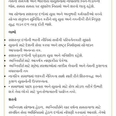
તેમની સમકક્ષ અને ભારતીય વાયુસેનામાં નોંધાયેલા બિન-લડાકની
જેમ, સમય સમય પર સુધારેલ નિયમો અને શરતો લાગુ રહેશે.
આ યોજના સશસ્ત્ર દળોમાં યુવા અને અનુભવી કર્મચારીઓ વચ્ચે
યોગ્ય સંતુલન સુનિશ્ચિત કરીને વધુ યુવા અને તકનીકી રીતે નિપુણ
યુદ્ધ લડત દળ તરફ દોરી જશે.
લાભો
સશસ્ત્ર દળોની ભરતી નીતિમાં સર્વાંગી પરિવર્તનકારી સુધારો
યુવાનો માટે દેશની સેવા કરવા અને રાષ્ટ્ર નિર્માણમાં યોગદાન
આપવાની અનન્ય તક.
સશસ્ત્ર દળોની પ્રોફાઇલ યુવા અને ગતિશીલ રહેશે.
અગ્નિવીરો
માટે આકર્ષક નાણાકીય પેકેજ.
અગ્નિવીરો
માટે શ્રેષ્ઠ સંસ્થાઓમાં તાલીમ લેવાની અને તેમની કુશળતા
વધારવાની તક
નાગરિક સમાજમાં લશ્કરી નૈતિકતા સાથે સારી રીતે શિસ્તબદ્ધ અને
કુશળ યુવાનોની ઉપલબ્ધતા.
• સમાજમાં પાછા ફરનારા અને યુવાનો માટે રોલ મોડલ તરીકે ઉભરી
શકે તેવા લોકો માટે પુનઃરોજગારની પર્યાપ્ત તકો.
શરતો
અગ્નિપથ યોજના હેઠળ,
અગ્નિવીરો
ને ચાર વર્ષના સમયગાળા માટે
સંબંધિત સેવા અધિનિયમો હેઠળ દળોમાં નોંધણી કરવામાં આવશે. તેઓ