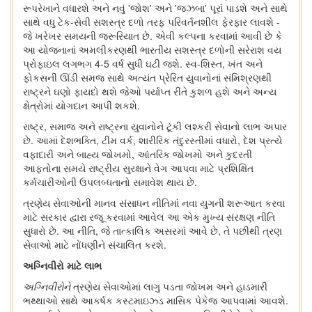
રૂપરેખાને વધારશે અને નવું 'જોશ' અને 'જઝબા' પૂરાં પાડશે અને સાથે
સાથે વધુ ટેક-સેવી સશસ્ત્ર દળો તરફ પરિવર્તનશીલ ફેરફાર લાવશે -
જે ખરેખર સમયની જરૂરિયાત છે. એવી કલ્પના કરવામાં આવી છે કે
આ યોજનાનાં અમલીકરણથી ભારતીય સશસ્ત્ર દળોની સરેરાશ વય
પ્રોફાઇલ લગભગ 4-5 વર્ષ સુધી ઘટી જશે. સ્વ-શિસ્ત, ખંત અને
ફોકસની ઊંડી સમજ સાથે અત્યંત પ્રેરિત યુવાનોનાં સંમિશ્રણથી
રાષ્ટ્રને ઘણો ફાયદો થશે જેઓ પર્યાપ્ત રીતે કુશળ હશે અને અન્ય
ક્ષેત્રોમાં યોગદાન આપી શકશે.
રાષ્ટ્ર, સમાજ અને રાષ્ટ્રના યુવાનોને ટૂંકી લશ્કરી સેવાનો લાભ અપાર
છે. આમાં દેશભક્તિ, ટીમ વર્ક, શારીરિક તંદુરસ્તીમાં વધારો, દેશ પ્રત્યે
વફાદારી અને બાહ્ય જોખમો, આંતરિક જોખમો અને કુદરતી
આફતોના સમયે રાષ્ટ્રીય સુરક્ષાને વેગ આપવા માટે પ્રશિક્ષિત
કર્મચારીઓની ઉપલબ્ધતાનો સમાવેશ થાય છે.
ત્રણેય સેવાઓની માનવ સંસાધન નીતિમાં નવા યુગની શરૂઆત કરવા
માટે સરકાર દ્વારા રજૂ કરવામાં આવેલ આ એક મુખ્ય સંરક્ષણ નીતિ
સુધારો છે. આ નીતિ, જે તાત્કાલિક અસરમાં આવે છે, તે પછીથી ત્રણ
સેવાઓ માટે નોંધણીને સંચાલિત કરશે.
અગ્નિવીરો માટે લાભ
અગ્નિવીરોને
ત્રણેય સેવાઓમાં લાગુ પડતા જોખમ અને હાડમારી
ભથ્થાઓ સાથે આકર્ષક કસ્ટમાઇઝ્ડ માસિક પેકેજ આપવામાં આવશે.