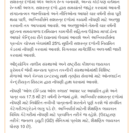
સશસ્ત્ર દળોમાં એક અલગ રેન્ક બનાવશે, અન્ય કોઈપણ વર્તમાન
રેન્કથી અલગ. સશસ્ત્ર દળો દ્વારા સમયાંતરે જાહેર કરવામાં આવતી
સંગઠનાત્મક જરૂરિયાતો અને નીતિઓના આધારે ચાર વર્ષની સેવા પૂરી
થયા પછી,
અગ્નિવીરો
ને સશસ્ત્ર દળોમાં કાયમી નોંધણી માટે અરજી
કરવાની તક આપવામાં આવશે. આ અરજીઓને તેમની ચાર વર્ષની
મુદતના સમયગાળા દરમિયાન કામગીરી સહિતના ઉદ્દેશ્ય માપદંડોના
આધારે કેન્દ્રિય રીતે ધ્યાનમાં લેવામાં આવશે અને
અગ્નિવવીરો
ના
પ્રત્યેક ચોક્કસ બેચમાંથી 25% સુધીની સશસ્ત્ર દળોની નિયમિત
કેડરમાં નોંધણી કરવામાં આવશે. વિગતવાર માર્ગદર્શિકા અલગથી જારી
કરવામાં આવશે.
ઔદ્યોગિક તાલીમ સંસ્થાઓ અને રાષ્ટ્રીય કૌશલ્ય લાયકાત
ફ્રેમવર્ક જેવી માન્યતા પ્રાપ્ત તકનીકી સંસ્થાઓમાંથી વિશિષ્ટ
મેળાઓ અને કેમ્પસ ઇન્ટરવ્યુ સાથે ત્રણેય સેવાઓ માટે ઓનલાઈન
કેન્દ્રીયકૃત સિસ્ટમ દ્વારા નોંધણી હાથ ધરવામાં આવશે.
નોંધણી 'ઓલ ઈન્ડિયા ઓલ ક્લાસ' આધાર પર આધારિત હશે અને
પાત્ર વય 17.5 થી 21 વર્ષની રેન્જમાં હશે.
અગ્નિવીર
સશસ્ત્ર દળોમાં
નોંધણી માટે નિર્ધારિત તબીબી પાત્રતાની શરતોને પૂર્ણ કરશે જે સંબંધિત
કેટેગરીઝ/ટ્રેડને લાગુ પડે છે.
અગ્નિવીરો
માટેની શૈક્ષણિક લાયકાત
વિવિધ કેટેગરીમાં નોંધણી માટે પ્રચલિત તરીકે જ રહેશે. {ઉદાહરણ
તરીકે: જનરલ ડ્યુટી (GD) સૈનિકમાં પ્રવેશ માટે, શૈક્ષણિક લાયકાત
ધોરણ 10 છે}.