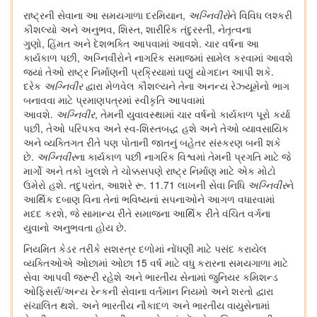
રાષ્ટ્રની સેવાના આ સમયગાળા દરમિયાન,
અગ્નિવીરો
ને વિવિધ લશ્કરી
કૌશલ્યો અને અનુભવ, શિસ્ત, શારીરિક તંદુરસ્તી, નેતૃત્વના
ગુણો, હિંમત અને દેશભક્તિ આપવામાં આવશે. ચાર વર્ષના આ
કાર્યકાળ પછી, અગ્નિવીરોને નાગરિક સમાજમાં સામેલ કરવામાં આવશે
જ્યાં તેઓ રાષ્ટ્ર નિર્માણની પ્રક્રિયામાં ઘણું યોગદાન આપી શકે.
દરેક
અગ્નિવીર
દ્વારા મેળવેલ કૌશલ્યને તેના અનન્ય રેઝ્યૂમેનો ભાગ
બનાવવા માટે પ્રમાણપત્રમાં સ્વીકૃતિ આપવામાં
આવશે.
અગ્નિવીર
, તેમની યુવાવસ્થામાં ચાર વર્ષનો કાર્યકાળ પૂરો કર્યા
પછી, તેઓ પરિપક્વ અને સ્વ-શિસ્તબદ્ધ હશે અને તેઓ વ્યાવસાયિક
અને વ્યક્તિગત રીતે પણ પોતાની જાતનું બહેતર સંસ્કરણ બની શકે
છે.
અગ્નિવીર
ના કાર્યકાળ પછી નાગરિક વિશ્વમાં તેમની પ્રગતિ માટે જે
માર્ગો અને તકો ખુલશે તે ચોક્કસપણે રાષ્ટ્ર નિર્માણ માટે એક મોટો
ઉમેરો હશે. તદુપરાંત, આશરે રૂ. 11.71 લાખની સેવા નિધિ
અગ્નિવીર
ને
આર્થિક દબાણ વિના તેનાં ભવિષ્યનાં સપનાઓને આગળ વધારવામાં
મદદ કરશે, જે સામાન્ય રીતે સમાજના આર્થિક રીતે વંચિત વર્ગના
યુવાનો અનુભવતા હોય છે.
નિયમિત કેડર તરીકે સશસ્ત્ર દળોમાં નોંધણી માટે પસંદ કરાયેલ
વ્યક્તિઓએ ઓછામાં ઓછા 15 વર્ષ માટે વધુ કરારના સમયગાળા માટે
સેવા આપવી જરૂરી રહેશે અને ભારતીય સેનામાં જુનિયર કમિશન્ડ
ઓફિસર્સ/અન્ય રેન્કની સેવાના વર્તમાન નિયમો અને શરતો દ્વારા
સંચાલિત થશે. અને ભારતીય નૌકાદળ અને ભારતીય વાયુસેનામાં