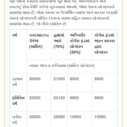
ચાર વર્ષનો કરારનો સમયગાળો પૂરો થવા પર, અગ્નિવીરોને એક
વખતનું 'સેવા નિધિ' પૅકેજ ચૂકવવામાં આવશે, જેમાં તેમના યોગદાનનો
સમાવેશ થાય છે, જેમાં તેમના પર ઉપાર્જિત વ્યાજ અને સરકાર તરફથી
તેમનાં યોગદાનની સંચિત રકમના વ્યાજ સહિત સમાન યોગદાનનો
સમાવેશ થાય છે, જે નીચે દર્શાવેલ છે:
વર્ષ
કસ્ટમાઇઝ્ડ
હાથમાં
અગ્નિવીર
કોર્પસ ફંડમાં
પૅકેજ
આવે
કોર્પસ ફંડમાં
ભારત સરકાર
(માસિક)
(70%)
યોગદાન
દ્વારા
(30%)
યોગદાન
તમામ આંકડા રૂપિયામાં (માસિક યોગદાન)
પ્રથમ
30000
21000
9000
9000
વર્ષ
દ્વિતિય
33000
23100
9900
9900
વર્ષ
તૃતીય
36500
25580
10950
10950
વર્ષ