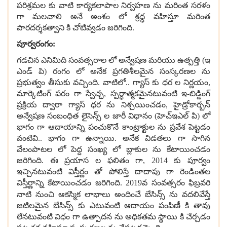
పరిశ్రమల కు వాటి కార్యకలాపాల నిర్వహణ ను మరింత సరళం
గా మలచాలి అనే అంశం లో శ్రద్ధ వహిస్తూ మరింత
పారదర్శకత్వాని కి చోటివ్వడం జరిగింది.
పూర్వరంగం:
గడచిన ఎనిమిది సంవత్సరాల లో అన్వేషణ మరియు ఉత్పత్తి (ఇ
ఎండ్ పి) రంగం లో అనేక ప్రగతిశీలమైన సంస్కరణల ను
ప్రభుత్వం తీసుకు వచ్చింది. వాటిలో.. గ్యాస్ కు ధర ల నిర్ణయం
,
మార్కెటింగ్ పరం గా స్వేచ్ఛ
,
స్పర్ధాత్మకమైనటువంటి ఇ-బిడ్డింగ్
ప్రక్రియ ద్వారా గ్యాస్ ధర ను నిశ్చయించడం
,
హైడ్రోకార్బన్
అన్వేషణ సంబంధిత లైసెన్స్ ల జారీ విధానం (హెచ్ఇఎల్ పి) లో
భాగం గా ఆదాయాన్ని పంచుకొనే కాంట్రాక్టుల ను ప్రవేశ పెట్టడం
వంటివి.. భాగం గా ఉన్నాయి. అనేక విడతలు గా సాగిన
వేలంపాటల లో పెద్ద సంఖ్య లో బ్లాకుల ను కేటాయించడం
జరిగింది. ఈ ప్రయాస ల ఫలితం గా,
2014
కు పూర్వం
ఇచ్చినటువంటి విస్తీర్ణం తో పోలిస్తే దాదాపు గా రెండింతల
విస్తీర్ణాన్ని కేటాయించడం జరిగింది.
2019
వ సంవత్సరం ఫిబ్రవరి
నాటి నుంచి ఆకస్మిక లాభాలు అందించే బేసిన్స్ ను వదలివేస్తే
జటిలమైన బేసిన్స్ కు ఎటువంటి ఆదాయం పంపిణీ కి తావు
లేనటువంటి విధం గా ఉత్పాదన ను అధికతమ స్థాయి కి చేర్చడం