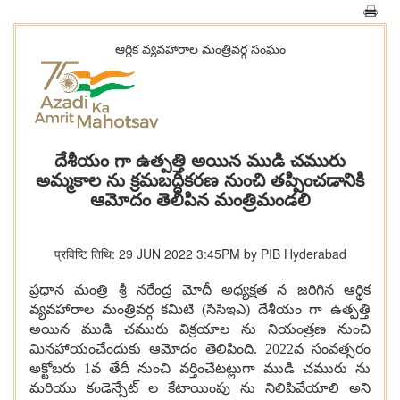
ఆర్ధిక వ్యవహారాల మంత్రివర్గ సంఘం
దేశీయం గా ఉత్పత్తి అయిన ముడి చమురు
అమ్మకాల ను క్రమబద్ధీకరణ నుంచి తప్పించడానికి
ఆమోదం తెలిపిన మంత్రిమండలి
प्रविष्टि तिथि: 29 JUN 2022 3:45PM by PIB Hyderabad
ప్రధాన మంత్రి శ్రీ నరేంద్ర మోదీ అధ్యక్షత న జరిగిన ఆర్థిక
వ్యవహారాల మంత్రివర్గ కమిటి (సిసిఇఎ) దేశీయం గా ఉత్పత్తి
అయిన ముడి చమురు విక్రయాల ను నియంత్రణ నుంచి
మినహాయంచేందుకు ఆమోదం తెలిపింది.
2022
వ సంవత్సరం
అక్టోబరు
1
వ తేదీ నుంచి వర్తించేటట్లుగా ముడి చమురు ను
మరియు కండెన్సేట్ ల కేటాయింపు ను నిలిపివేయాలి అని