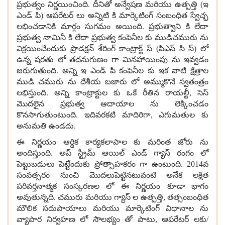
ప్రభుత్వం నిర్ణయించింది. దీనితో అన్వేషణ మరియు ఉత్పత్తి (ఇ
ఎండ్ పి) ఆపరేటర్ లు అన్నిటి కి మార్కెటింగ్ సంబంధిత స్వేచ్ఛ
లభించడానికి మార్గం సుగమం అయింది. ప్రభుత్వాని కి లేదా
ప్రభుత్వ నామినీ కి లేదా ప్రభుత్వ కంపెనీల కు ముడిచమురు ను
విక్రయించేందుకు ప్రొడక్షన్ శేరింగ్ కాంట్రాక్ట్ స్ (పిఎస్ సి స్) లో
ఉన్న షరతు లో తదనుగుణం గా మినహాయింపు ను ఇవ్వడం
జరుగుతుంది. అన్ని ఇ ఎండ్ పి కంపెనీల కు ఇక వాటి క్షేత్రాల
ముడి చమురు ను దేశీయ బజారు లో అమ్ముకొనే స్వతంత్రం
లభిస్తుంది. అన్ని కాంట్రాక్టుల కు ఒకే రీతిన రాయల్టీ
,
సెస్
మొదలైన ప్రభుత్వ ఆదాయాల ను లెక్కించడం
కొనసాగుతుంటుంది. ఇదివరకటి మాదిరిగా, ఎగుమతుల కు
అనుమతి ఉండదు.
ఈ నిర్ణయం ఆర్థిక కార్యకలాపాల కు మరింత జోరు ను
అందిస్తుంది. అప్ స్ట్రీమ్ ఆయిల్ ఎండ్ గ్యాస్ రంగం లో
పెట్టుబడులు పెట్టేందుకు ప్రోత్సాహకరం గా ఉంటుంది. 2014వ
సంవత్సరం నుంచి మొదలుపెట్టినటువంటి అనేక లక్షిత
పరివర్తనాత్మక సంస్కరణల లో ఈ నిర్ణయం కూడా భాగం
అవుతున్నది. చమురు మరియు గ్యాస్ ల ఉత్పత్తి
,
తత్సంబంధిత
మౌలిక సదుపాయాలు మరియు మార్కెటింగ్ విధానాల ను
వ్యాపార నిర్వహణ లో సౌలభ్యం తో పాటు
,
ఆపరేటర్ లకు/