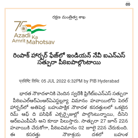
రక్ష‌ణ మంత్రిత్వ శాఖ‌
రింపాక్ హార్బర్ ఫేజ్‌లో ఇండియన్ నేవీ ఐఎన్ఎస్
సత్పురా పీ8ఐపాల్గొంటాయి
प्रविष्टि तिथि: 05 JUL 2022 6:32PM by PIB Hyderabad
ఎస్ సత్పురా
భారత నౌకాదళానికి చెందిన స్వదేశీ ఫ్రిగేట్ఐఎన్
పీ8ఐఎల్ఆర్ఎంఆర్ఏఎస్డబ్ల్యూ విమానం హవాయిలోని పెరల్
హార్బర్‌లో అతిపెద్ద బహుపాక్షిక నౌకాదళ కసరత్తులలో ఒకటైన
రిమ్ ఆఫ్ ది పసిఫిక్ ఎక్సర్సైజుల్లో పాల్గొంటున్నాయి, దీనిని
ఆర్ఐఎంపీఏసీ అని కూడా పిలుస్తారు. సాత్పురా 27 జూన్ 22న
హవాయికి చేరుకోగా, పీ8ఐవిమానం 02 జూలై 22న చేరుకుంది.
ఈ కసరత్తు నౌకాశ్రయ దశలో బహుళ