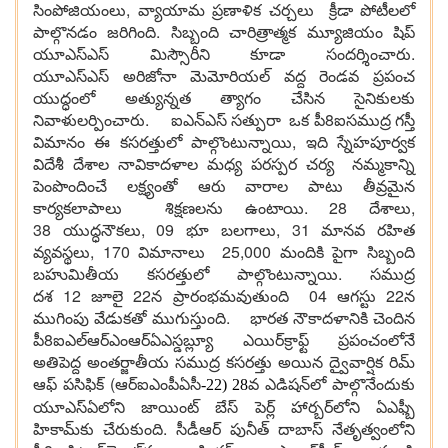
సింపోజియంలు, వ్యాయామ ప్రణాళిక చర్చలు క్రీడా పోటీలలో
పాల్గొనడం జరిగింది. సిబ్బంది చారిత్రాత్మక మ్యూజియం షిప్
యూఎస్ఎస్ మిస్సౌరీని కూడా సందర్శించారు.
యూఎస్ఎస్ అరిజోనా మెమోరియల్ వద్ద రెండవ ప్రపంచ
యుద్ధంలో అత్యున్నత త్యాగం చేసిన సైనికులకు
నివాళులర్పించారు. ఐఎన్ఎస్ సత్పురా ఒక పీ8ఐసముద్ర గస్తీ
విమానం ఈ కసరత్తులో పాల్గొంటున్నాయి, ఇది స్నేహపూర్వక
విదేశీ దేశాల నావికాదళాల మధ్య పరస్పర చర్య నమ్మకాన్ని
పెంపొందించే లక్ష్యంతో ఆరు వారాల పాటు తీవ్రమైన
కార్యకలాపాలు శిక్షణలను ఉంటాయి. 28 దేశాలు,
38 యుద్ధనౌకలు, 09 భూ బలగాలు, 31 మానవ రహిత
వ్యవస్థలు, 170 విమానాలు 25,000 మందికి పైగా సిబ్బంది
బహుమితీయ కసరత్తులో పాల్గొంటున్నాయి. సముద్ర
దశ 12 జూలై 22న ప్రారంభమవుతుంది 04 ఆగస్టు 22న
ముగింపు వేడుకతో ముగుస్తుంది. భారత నౌకాదళానికి చెందిన
పీ8ఐఎల్ఆర్ఎంఆర్ఏఎస్డబ్ల్యూ ఎయిర్‌క్రాఫ్ట్ ప్రపంచంలోనే
అతిపెద్ద అంతర్జాతీయ సముద్ర కసరత్తు అయిన ద్వైవార్షిక రిమ్
ఆఫ్ పసిఫిక్ (ఆర్ఐఎంపీఏసీ
వ ఎడిషన్‌లో పాల్గొనేందుకు
-22) 28
యూఎస్ఏలోని జాయింట్ బేస్ పెర్ల్ హార్బర్‌లోని ఏఎఫ్బీ
హికామ్‌కు చేరుకుంది. సీడీఆర్ పునీత్ దాబాస్ నేతృత్వంలోని