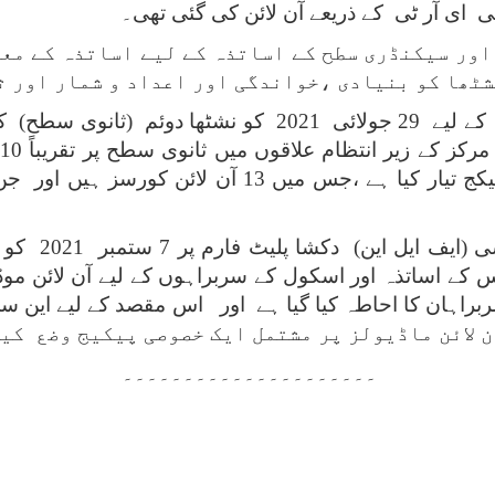
ی ای آر ٹی کے ذریعے آن لائن کی گئی تھی۔
ئمری اور سیکنڈری سطح کے اساتذہ کے لیے اساتذہ کے 
شٹھا کو بنیادی ،خواندگی اور اعداد و شمار اور ث
سیکنڈری/سینئر سیکنڈری سطح کے اساتذہ کے لیے 29 جولائی 21
ت
نشٹھا سوئم فا
 کے اساتذہ اور اسکول کے سربراہوں کے لیے آن لائن موڈ
ں کے سربراہان کا احاطہ کیا گیا ہے اور اس مقصد کے لیے 
۔۔۔۔۔۔۔۔۔۔۔۔۔۔۔۔۔۔۔۔۔