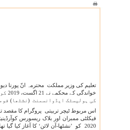
تعلیم کی وزیر مملکت محترمہ انّ پورنا دیو
خوان
کی ہولیسٹک ایڈوانسمنٹ (نشٹھا) قومی
2020 کو ’نشٹھا-آن لائن‘ کا آغاز کیا گی