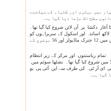
معیار میں بہتری اور طلباء کے سیکھنے
انوی سطح تک بڑھا دیا گیا ہے۔
20 کو نشٹھا دوئم (ثانوی سطح) کا آغاز دکشا پر آن لائن شروع کیا گیا تھا۔
ربیتی پروگرام کا مقصد تمام ریاستوں اور مرکز کے زیر انتظام علاقوں میں ثانوی سطح پر تقریباً 10 لاکھ اساتذہ اور اسکول کے سربراہوں کو
شامل کرنا ہے۔ این سی ای آر ٹی نے ایک پیکج تیار کیا ہے ،جس میں 13 آن لائن کورسز ہیں اور جن میں 12 جنرک ماڈیولز اور 56 موضوع کے
ؤنڈیشنل لٹریسی اینڈ نمریسی (ایف ایل این) دکشا پلیٹ فارم پر 7 ستمبر 2021 کو تمام ریاستتوں اور مرکز کے زیر انتظام
 میں شروع کیا گیا تھا۔ نشٹھا سوئم میں
این سی ای آر ٹی کی طرف سے این آئی پی یو