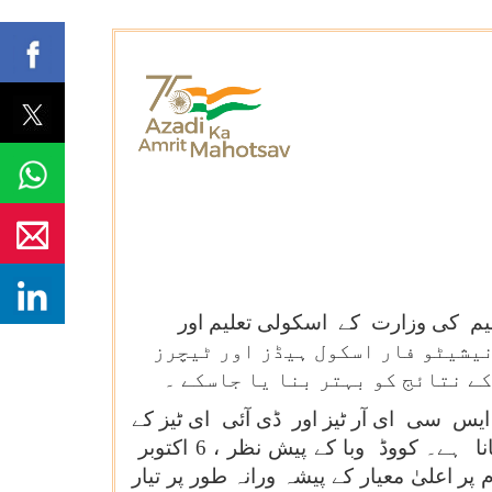
علیم کی وزارت کے اسکولی تعلیم اور
ے لئے نیشنل انیشیٹو فار اسکول ہیڈز اور ٹیچرز
ے نتائج کو بہتر بنا یا جاسکے ۔
 اسکولوں کے سربراہان، ایس سی ای آر ٹیز اور ڈی آئی ای ٹیز کے
فیکلٹی ممبران اور بلاک ریسورس کوآرڈینیٹرز اور کلسٹر ریسورس کوآرڈینیٹرز کی صلاحیتوں کو بڑھانا ہے۔ کووڈ وبا کے پیش نظر ، 6 اکتوبر
م پر اعلیٰ معیار کے پیشہ ورانہ طور پر تیار