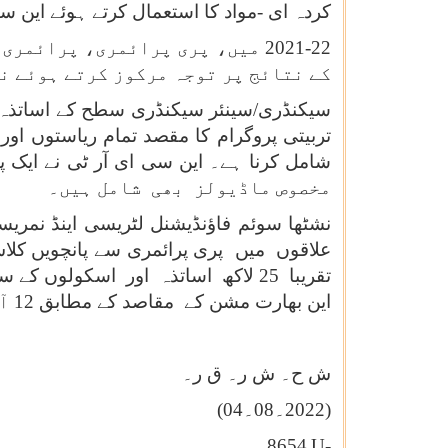
کردہ ای -مواد کا استعمال کرتے ہوئے این س
2021-22 میں، پری پرائمری، پرا
کے نتائج پر توجہ مرکوز کرتے ہوئے ن
مخصوص ماڈیولز بھی شامل ہیں۔
علاقوں میں پری پرائمری سے پانچویں کلاس
تقریبا 25 لاکھ اساتذہ اور اسکولو
این بھارت مشن کے مقاصد کے مطابق 12 آن لائن ماڈیولز پر مشتمل ایک خصوصی پیکیج وضع کیا گیا ہے۔
ش ح۔ ش ر۔ ق ر۔
(2022۔
08
۔
04
)
8654
U-