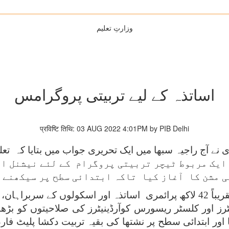
وزارتِ تعلیم
اساتذہ کے لیے تربیتی پروگرامس
प्रविष्टि तिथि: 03 AUG 2022 4:01PM by PIB Delhi
ی نے آج راجیہ سبھا میں ایک تحریری جواب میں بتایا کہ ت
دگی کے محکمے نے 21 اگست، 2019 کو ایک مربوط ٹیچر تربیتی پروگرام ک
 مشن کا آغاز کیا تاکہ ابتدائی سطح پر سیکھنے ک
اس مربوط ٹیچر تربیتی پروگرام کا مقصد تقریباً 42 لاکھ پرائمری اساتذہ اور
ا تھا اور ابتدائی سطح پر نشتھا کی بقیہ تربیت دکشا پلیٹ فار