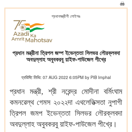
প্রধানমন্ত্রীগী লোইশঙ
প্রধান মন্ত্রীনা ত্রিপল জম্প ইভেন্ততা সিলভর লৌরক্লবদা
অবদুল্লাহ অবুবকরবু য়াইফ-পাউজেল পীখ্রে
प्रविष्टि तिथि: 07 AUG 2022 6:05PM by PIB Imphal
প্রধান মন্ত্রী, শ্রী নরেন্দ্র মোদীনা বর্মিংঘাম
কমনৱেল্থ গেমস ২০২২দা এথলেতিক্সতা নুপাগী
ত্রিপল জমপ ইভেন্ততা সিলভর লৌরক্লবদা
অবদুল্লাহ অবুবকরবু য়াইফ-পাউজেল পীখ্রে।