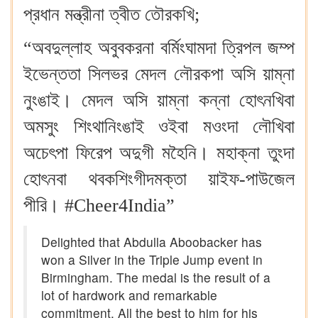
প্রধান মন্ত্রীনা ত্বীত তৌরকখি;
“অবদুল্লাহ অবুবকরনা বর্মিংঘামদা ত্রিপল জম্প
ইভেন্ততা সিলভর মেদল লৌরকপা অসি য়াম্না
নুংঙাই। মেদল অসি য়াম্না কন্না হোৎনখিবা
অমসুং শিংথানিংঙাই ওইবা মওংদা লৌখিবা
অচেৎপা ফিরেপ অদুগী মহৈনি। মহাক্না তুংদা
হোৎনবা থবকশিংগীদমক্তা য়াইফ-পাউজেল
পীরি। #Cheer4India”
Delighted that Abdulla Aboobacker has
won a Silver in the Triple Jump event in
Birmingham. The medal is the result of a
lot of hardwork and remarkable
commitment. All the best to him for his