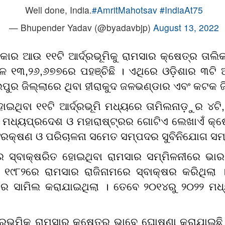
Well done, India.
#AmritMahotsav
#IndiaAt75
— Bhupender Yadav (@byadavbjp)
August 13, 2022
ାର ଆଉ ୧୧ଟି ଆର୍ଦ୍ରଭୂମିକୁ ରାମସାର କ୍ଷେତ୍ର ତାଲ
୧୩,୨୬,୬୭୭ରେ ପହଞ୍ଚିଛି । ଏଥିରେ ଓଡ଼ିଶାର ୩ଟି ଆର୍
ପୁର ଜିଲ୍ଲାରେ ଥିବା ହୀରାକୁଦ ଜଳଭଣ୍ଡାର ଏବଂ କଟକ ଜି
ୋଇଥିବା ୧୧ଟି ଆର୍ଦ୍ରଭୂମି ମଧ୍ୟରେ ତାମିଲନାଡ଼ୁର ୪ଟି
ପରି ମଧ୍ୟପ୍ରଦେଶ ଓ ମହାରାଷ୍ଟ୍ରର ଗୋଟିଏ ଲେଖାଏଁ କ୍ଷେ
 ସଂରକ୍ଷଣ ଓ ପରିଚାଳନା ସମେତ ସମ୍ପଦର ସୁବିନିଯୋଗ ସ
 ସ୍ବାକ୍ଷରିତ ହୋଇଥିବା ରାମସାର ସମ୍ମିଳନୀରେ ଭାରତ
୯୮୨ରେ ରାମସାର ରାଜିନାମରେ ସ୍ବାକ୍ଷର କରିଥିଲା 
ରେ ସାମିଲ କରାଯାଇଥିଲା । ତେବେ ୨୦୧୪ରୁ ୨୦୨୨ ମଧ୍
୍ରଭୂମିକୁ ରାମସାର କ୍ଷେତ୍ର ଭାବେ ଘୋଷଣା କରାଯାଇଛି । 