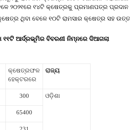
ଳେ ୨୦୨୧ରେ ୧୪ଟି କ୍ଷେତ୍ରକୁ ପ୍ରମାଣପତ୍ର ପ୍ରଦାନ 
କ୍ଷେତ୍ର ଥିବା ବେଳେ ୧୦ଟି ରାମସାର କ୍ଷେତ୍ର ସହ ଉତ୍ତ
 ୧୧ଟି ଆର୍ଦ୍ରଭୂମିର ବିବରଣୀ ନିମ୍ନରେ ଦିଆଗଲା
କ୍ଷେତ୍ରଫଳ
ରାଜ୍ୟ
ହେକ୍ଟରରେ
300
ଓଡ଼ିଶା
65400
231