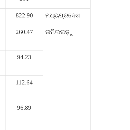
822.90
ମଧ୍ୟପ୍ରଦେଶ
260.47
ତାମିଲନାଡ଼ୁ
94.23
112.64
96.89