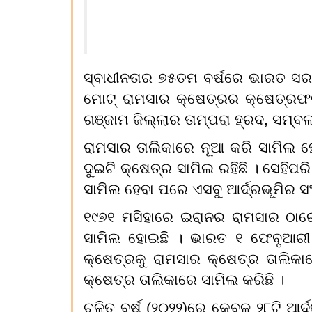
ସ୍ବାଧୀନତାର ୭୫ତମ ବର୍ଷରେ ଭାରତ ସରକ
ମୋଟ୍‌ ରାମସାର କ୍ଷେତ୍ରର କ୍ଷେତ୍ରଫଳ 
ଗଞ୍ଜାମ ଜିଲ୍ଲାର ତାମ୍ପ
ରା
ହ୍ରଦ, ସମ୍ବଲ
ରାମସାର ତାଲିକାରେ ନୂଆ କରି ସାମିଲ ହ
ଦୁଇଟି କ୍ଷେତ୍ର ସାମିଲ ରହିଛି । ସେହି
ସାମିଲ ହେବା ପରେ ଏସବୁ ଆର୍ଦ୍ରଭୂମିର
୧୯୭୧ ମସିହାରେ ଇରାନର ରାମସାର ଠାରେ
ସାମିଲ ହୋଇଛି । ଭାରତ ୧ ଫେବୃଆରୀ ୧
କ୍ଷେତ୍ରକୁ ରାମସାର କ୍ଷେତ୍ର ତାଲିକା
କ୍ଷେତ୍ର ତାଲିକାରେ ସାମିଲ କରିଛି ।
ଚଳିତ ବର୍ଷ (୨୦୨୨)ରେ କେବଳ ୨୮ଟି ଆର୍ଦ