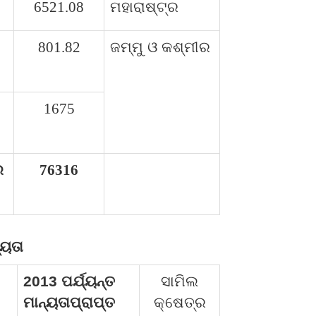
6521.08
ମହାରାଷ୍ଟ୍ର
801.82
ଜମ୍ମୁ ଓ କଶ୍ମୀର
1675
ର
76316
୍ୟତା
2013 ପର୍ଯ୍ୟନ୍ତ
ସାମିଲ
ମାନ୍ୟତାପ୍ରାପ୍ତ
କ୍ଷେତ୍ର