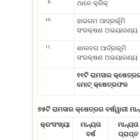
ଥାନେ କ୍ରିକ୍‌
ହାଇଗମ ଆଦ୍ରର୍ଭୂମି
ସଂରକ୍ଷଣ ଅଭୟାରଣ୍ୟ
ଶାଲବଗ ଆର୍ଦ୍ରଭୂମି
ସଂରକ୍ଷଣ ଅଭୟାରଣ୍ୟ
୧୧ଟି ରାମସାର କ୍ଷେତ୍ର
ମୋଟ୍‌ କ୍ଷେତ୍ରଫଳ
୭୫ଟି ରାମସାର କ୍ଷେତ୍ରର ବର୍ଷୱାରୀ ମାନ
କ୍ରଂସଂଖ୍ୟା
ମାନ୍ୟତା
ମାନ୍ୟତା
ବର୍ଷ
ପ୍ରାପ୍ତ