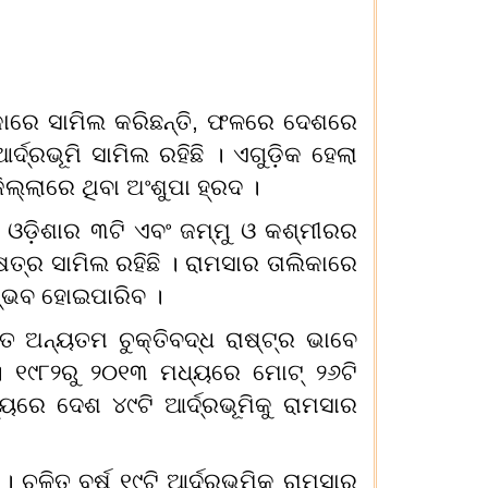
ିକାରେ ସାମିଲ କରିଛନ୍ତି, ଫଳରେ ଦେଶରେ
ଦ୍ରଭୂମି ସାମିଲ ରହିଛି । ଏଗୁଡ଼ିକ ହେଲା
ଲ୍ଲାରେ ଥିବା ଅଂଶୁପା ହ୍ରଦ ।
, ଓଡ଼ିଶାର ୩ଟି ଏବଂ ଜମ୍ମୁ ଓ କଶ୍ମୀରର
ତ୍ର ସାମିଲ ରହିଛି । ରାମସାର ତାଲିକାରେ
ମ୍ଭବ ହୋଇପାରିବ ।
 ଅନ୍ୟତମ ଚୁକ୍ତିବଦ୍ଧ ରାଷ୍ଟ୍ର ଭାବେ
। ୧୯୮୨ରୁ ୨୦୧୩ ମଧ୍ୟରେ ମୋଟ୍‌ ୨୬ଟି
ୟରେ ଦେଶ ୪୯ଟି ଆର୍ଦ୍ରଭୂମିକୁ ରାମସାର
ଚଳିତ ବର୍ଷ ୧୯ଟି ଆର୍ଦ୍ରଭୂମିକୁ ରାମସାର