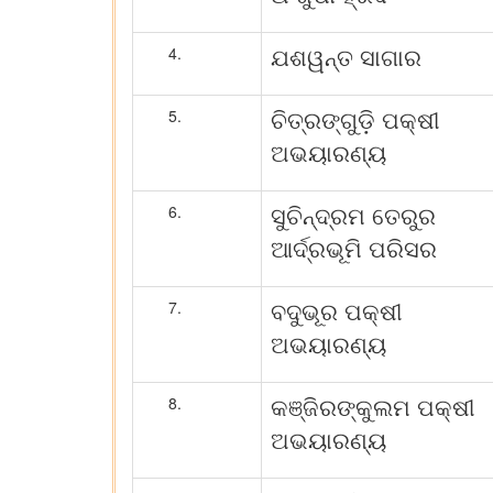
ଯଶୱନ୍ତ ସାଗାର
ଚିତ୍ରଙ୍ଗୁଡ଼ି ପକ୍ଷୀ
ଅଭୟାରଣ୍ୟ
ସୁଚିନ୍ଦ୍ରମ ତେରୁର
ଆର୍ଦ୍ରଭୂମି ପରିସର
ବଦୁଭୂର ପକ୍ଷୀ
ଅଭୟାରଣ୍ୟ
କଞ୍ଜିରଙ୍କୁଲମ ପକ୍ଷୀ
ଅଭୟାରଣ୍ୟ