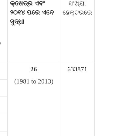
କ୍ଷେତ୍ର ଏବଂ
ସଂଖ୍ୟା
୨୦୧୪ ପରେ ଏବେ
ହେକ୍ଟରରେ
ସୁଦ୍ଧା
)
26
633871
(1981 to 2013)