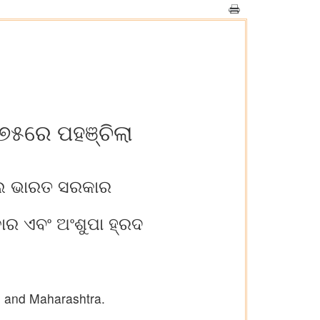
 ୭୫ରେ ପହଞ୍ଚିଲା
କଲେ ଭାରତ ସରକାର
ଡାର ଏବଂ ଅଂଶୁପା ହ୍ରଦ
 and Maharashtra.