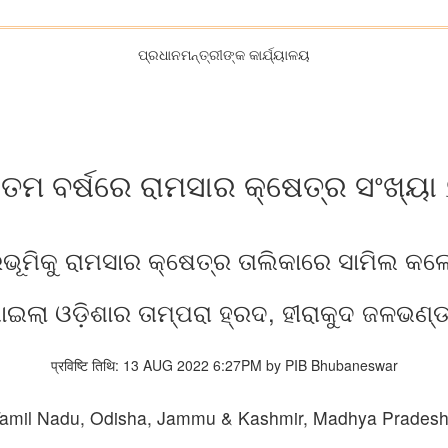
ପ୍ରଧାନମନ୍ତ୍ରୀଙ୍କ କାର୍ଯ୍ୟାଳୟ
ତମ ବର୍ଷରେ ରାମସାର କ୍ଷେତ୍ର ସଂଖ୍ୟା
ରଭୂମିକୁ ରାମସାର କ୍ଷେତ୍ର ତାଲିକାରେ ସାମିଲ 
 ପାଇଲା ଓଡ଼ିଶାର ତାମ୍ପରା ହ୍ରଦ, ହୀରାକୁଦ ଜଳଭଣ୍
प्रविष्टि तिथि: 13 AUG 2022 6:27PM by PIB Bhubaneswar
Tamil Nadu, Odisha, Jammu & Kashmir, Madhya Pradesh