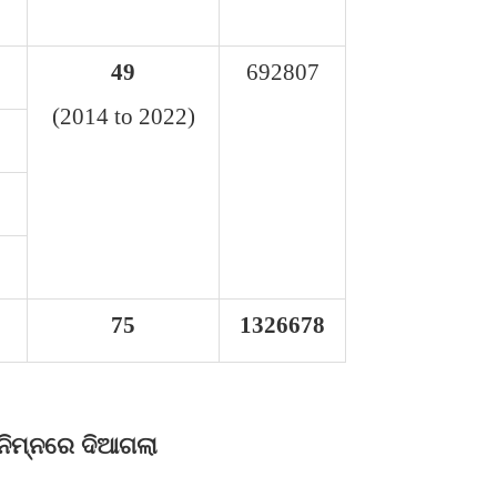
49
692807
(2014 to 2022)
75
1326678
ନିମ୍ନରେ ଦିଆଗଲା