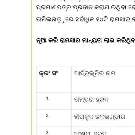
ପ୍ରମାଣପତ୍ର ପ୍ରଦାନ କରାଯାଇଥିବା ବେ
ତାମିଲନାଡ଼ୁରେ ସର୍ବାଧିକ ୧୪ଟି ରାମସାର 
ନୂଆ କରି ରାମସାର ମାନ୍ୟତା ଲାଭ କରିଥିବା
କ୍ରଂ ସଂ
ଆର୍ଦ୍ରଭୂମିର ନାମ
ତାମ୍ପରା ହ୍ରଦ
ହୀରାକୁଦ ଜଳଭଣ୍ଡାର
ଅଂଶୁପା ହ୍ରଦ