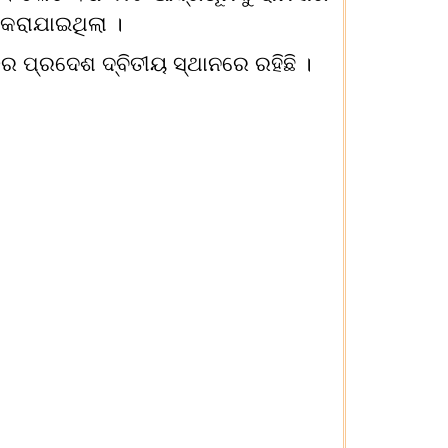
କରାଯାଇଥିଲା ।
ର ପ୍ରଦେଶ ଦ୍ବିତୀୟ ସ୍ଥାନରେ ରହିଛି ।