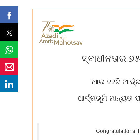
ସ୍ବାଧୀନତାର ୭୫
ଆଉ ୧୧ଟି ଆର୍ଦ୍
ଆର୍ଦ୍ରଭୂମି ମାନ୍ୟତା
Congratulations 