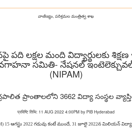
వాణిజ్యం, పరిశ్రమల మంత్రిత్వ శాఖ
పది లక్షల మంది విద్యార్థులకు శిక్షణ ఇ
హనా సమితి- నేషనల్ ఇంటెలెక్చువల్ ప్ర
(NIPAM)
్రపాలిత ప్రాంతాలలోని 3662 విద్యా సంస్థల వ్యాప
प्रविष्टि तिथि: 11 AUG 2022 4:00PM by PIB Hyderabad
AM) 15
ఆగస్టు
2022
గడువు కంటే ముందే
, 31
జూలై
2022న
మిలియన్ విద్యార