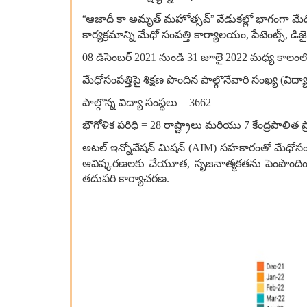
“
”
ఆజాదీ కా అమృత్ మహోత్సవ్
వేడుకల్లో భాగంగా మ
కార్యక్రమాన్ని మేధో సంపత్తి కార్యాలయం,
పేటెంట్స్
,
డిజై
08
డిసెంబర్
2021
నుండి
31
జూలై
2022
మధ్య కాలంల
మేధోసంపత్తిపై శిక్షణ పొందిన పాల్గొనేవారి సంఖ్య (విద్
పాల్గొన్న
విద్యా సంస్థలు =
3662
భౌగోళిక పరిధి =
28
రాష్ట్రాలు మరియు
7
కేంద్రపాలిత 
అటల్ ఇన్నోవేషన్ మిషన్ (AIM)
సహకారంతో మేధోసం
ఆవిష్కరణలకు చేయూత
, సృజనాత్మకతను పెంపొంది
తదుపరి కార్యాచరణ.