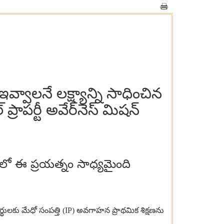
వ్వాలనే లక్ష్యాన్ని సాధించిన
ాపర్టీ అవేర్‌నెస్ మిషన్
్తిలో ఈ ప్రయత్నం సాధ్యమైంది
్థులకు మేధో సంపత్తి (
IP)
అవగాహన ప్రాథమిక శిక్షణను