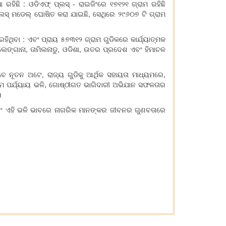
 ରହିଛି : ଓଡିଏଫ୍ ପ୍ଲସ୍ - ରାଇଜିଂରେ ୧୭୧୨୧ ଗ୍ରାମ ରହିଛି
ପ୍ଲସ୍ ମଡେଲ୍ ଘୋଷିତ କରା ଯାଇଛି, ସେଥିରେ ୨୯୬୦୭ ଟି ଗ୍ରାମ
ିଥିବା : ଏବଂ ପ୍ରାୟ ୫୭୩୧୨ ଗ୍ରାମ ଗୁଡିକରେ କାର୍ଯ୍ୟାତ୍ମକ
ଲେଙ୍ଗାନା, ତାମିଲନାଡୁ, ଓଡିଶା, ଉତର ପ୍ରଦେଶ ଏବଂ ହିମାଚଳ
 ନୂତନ ଅଟେ, ରାଜ୍ୟ ଗୁଡିକୁ ଆର୍ଥିକ ସହାୟତା ମାଧ୍ୟମରେ,
୍ରଥମ ପର୍ଯ୍ୟାୟ ଭଳି, ଗୋଷ୍ଠୀଗତ ଭାଗିଦାରୀ ଅଭିଯାନ ସଫଳତାର
।
ଏ ଏବଂ ଏହି ଭଳି ଭାବରେ ନାଗରିକ ମାନଙ୍କର ଜୀବନର ଗୁଣବତାରେ