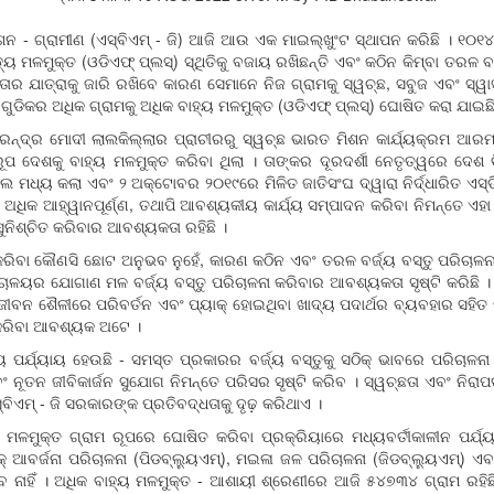
- ଗ୍ରାମୀଣ (ଏସ୍‌ବିଏମ୍ - ଜି) ଆଜି ଆଉ ଏକ ମାଇଲ୍‌ଖୁଂଟ ସ୍ଥାପନ କରିଛି । ୧୦୧୪୬୨
ୟ ମଳମୁକ୍ତ (ଓଡିଏଫ୍ ପ୍ଲସ୍‌) ସ୍ଥିତିକୁ ବଜାୟ ରଖିଛନ୍ତି ଏବଂ କଠିନ କିମ୍ବା ତରଳ ବର
ାର ଯାତ୍ରାକୁ ଜାରି ରଖିବେ କାରଣ ସେମାନେ ନିଜ ଗ୍ରାମକୁ ସ୍ୱଚ୍ଛ, ସବୁଜ ଏବଂ ସ୍ୱାସ୍ଥ
 ଗୁଡିକର ଅଧିକ ଗ୍ରାମକୁ ଅଧିକ ବାହ୍ୟ ମଳମୁକ୍ତ (ଓଡିଏଫ୍ ପ୍ଲସ୍‌) ଘୋଷିତ କରା ଯାଇଛି
େନ୍ଦ୍ର ମୋଦୀ ଲାଲକିଲ୍ଲାର ପ୍ରାଚୀରରୁ ସ୍ୱଚ୍ଛ ଭାରତ ମିଶନ କାର୍ଯ୍ୟକ୍ରମ ଆରମ୍
ପ ଦେଶକୁ ବାହ୍ୟ ମଳମୁକ୍ତ କରିବା ଥିଲା । ତାଙ୍କର ଦୂରଦର୍ଶୀ ନେତୃତ୍ୱରେ ଦେଶ 
ମଧ୍ୟ କଲା ଏବଂ ୨ ଅକ୍ଟୋବର ୨୦୧୯ରେ ମିଳିତ ଜାତିସଂଘ ଦ୍ୱାରା ନିର୍ଦ୍ଧାରିତ ଏସ୍‌ଡିଜ
ଅଧିକ ଆହ୍ୱାନପୂର୍ଣ୍ଣ, ତଥାପି ଆବଶ୍ୟକୀୟ କାର୍ଯ୍ୟ ସମ୍ପାଦନ କରିବା ନିମନ୍ତେ ଏହା 
ତା ସୁନିଶ୍ଚିତ କରିବାର ଆବଶ୍ୟକତା ରହିଛି ।
ିବା କୌଣସି ଛୋଟ ଅନୁଭବ ନୁହେଁ, କାରଣ କଠିନ ଏବଂ ତରଳ ବର୍ଜ୍ୟ ବସ୍ତୁ ପରିଚାଳନ
ାଳୟର ଯୋଗାଣ ମଳ ବର୍ଜ୍ୟ ବସ୍ତୁ ପରିଚାଳନା କରିବାର ଆବଶ୍ୟକତା ସୃଷ୍ଟି କରିଛି 
ବନ ଶୈଳୀରେ ପରିବର୍ତନ ଏବଂ ପ୍ୟାକ୍ ହୋଇଥିବା ଖାଦ୍ୟ ପଦାର୍ଥର ବ୍ୟବହାର ସହିତ ପ୍ଲ
ନା କରିବା ଆବଶ୍ୟକ ଅଟେ ।
ୀୟ ପର୍ଯ୍ୟାୟ ହେଉଛି - ସମସ୍ତ ପ୍ରକାରର ବର୍ଜ୍ୟ ବସ୍ତୁକୁ ସଠିକ୍ ଭାବରେ ପରିଚାଳନ
 ନୂତନ ଜୀବିକାର୍ଜନ ସୁଯୋଗ ନିମନ୍ତେ ପରିସର ସୃଷ୍ଟି କରିବ । ସ୍ୱଚ୍ଛତା ଏବଂ ନିରାପ
ବିଏମ୍ - ଜି ସରକାରଙ୍କ ପ୍ରତିବଦ୍ଧତାକୁ ଦୃଢ଼ କରିଥାଏ ।
୍ୟ ମଳମୁକ୍ତ ଗ୍ରାମ ରୂପରେ ଘୋଷିତ କରିବା ପ୍ରକ୍ରିୟାରେ ମଧ୍ୟବର୍ତୀକାଳୀନ ପର୍
ିକ୍ ଆବର୍ଜନା ପରିଚାଳନା (ପିଡବ୍ଲ୍ୟୁଏମ୍‌), ମଇଳା ଜଳ ପରିଚାଳନା (ଜିଡବ୍ଲ୍ୟୁଏମ୍‌) ଏବ
େ ନାହିଁ । ଅଧିକ ବାହ୍ୟ ମଳମୁକ୍ତ - ଆଶାୟୀ ଶ୍ରେଣୀରେ ଆଜି ୫୪୭୩୪ ଗ୍ରାମ ରହିଛ