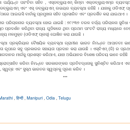
ଯ୍ୟନ୍ତ ପହଂଚିବା ସହିତ , ଏସ୍‌ଡବ୍ଲ୍ୟୁଏମ୍ କିମ୍ବା ଏଲ୍‌ଡବ୍ଲ୍ୟୁଏମ୍‌ର ବ୍ୟବସ୍ଥା
‌ଡବ୍ଲ୍ୟୁଏମ୍ ଏବଂ ଏସ୍ ଡବ୍ଲ୍ୟୁଏମ୍ ଉଭୟର ବ୍ୟବସ୍ଥା ରହିଛି । ଯାହାକୁ ଓଡିଏଫ୍ 
ଠାରେ ଆଇଇସି ବାର୍ତାକୁ ପ୍ରମୁଖତା ସହିତ ପ୍ରସାରିତ ଏବଂ ପ୍ରଦର୍ଶିତ କରା ଯାଇଥାଏ ।
ାର ପରିଚାଳନାର ବ୍ୟବସ୍ଥା ହୋଇ ଯାଇଛି : ୭୮୯୩୭ ତରଳ ବର୍ଜ୍ୟ ପରିଚାଳନା ସୁବିଧା ରହ
 ପ୍ରଦର୍ଶନ କରିଥିବା ରାଜ୍ୟ ଗୁଡିକରେ ଥିବା ପ୍ରଥମ ପାଂଚଟି ରାଜ୍ୟ ମଧ୍ୟରେ ତେ
ବାହ୍ୟ ମଳମୁକ୍ତ (ଓଡିଏଫ୍ ପ୍ଲସ୍‌) ଘୋଷିତ କରା ଯାଇଛି ।
ବସ୍ଥା ପ୍ରକ୍ରିୟାର ବୈଷୟିକ ବ୍ୟବସ୍ଥା ଗ୍ରାମୀଣ ଭାରତ ନିମନ୍ତେ ଆପାତତଃ ଭାବେ
ହାୟତା ରୂପରେ ସବୁ ପ୍ରକାରର ସହାୟତା ପ୍ରଦାନ କରା ଯାଉଛି । ଏସ୍‌ବିଏମ୍ (ଜି) ର ପ
ଗଦାନର ମାର୍ଗକୁ ପ୍ରଶସ୍ତ କରିଥାଏ, ଯାହା ଅଭିଯାନର ବିଶେଷ ପରିଚୟ ଭାବେ ରହିଛି 
ପ୍ରୋତ୍ସାହିତ କରିବା ନିମନ୍ତେ ସରକାରଙ୍କର ପ୍ରତିବଦ୍ଧତାକୁ ସୁନିଶ୍ଚିତ କରିଥା
ଣ, ସ୍ୱଚ୍ଛ ଏବଂ ସୁସ୍ଥ ଭାରତର ସ୍ୱପ୍ନକୁ ପୂରଣ କରିବ ।
***
Marathi
,
हिन्दी
,
Manipuri
,
Odia
,
Telugu