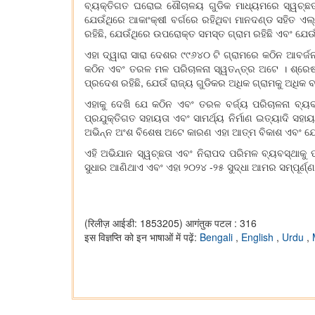
ବ୍ୟକ୍ତିଗତ ଘରୋଇ ଶୌଚାଳୟ ଗୁଡିକ ମାଧ୍ୟମରେ ସ୍ୱଚ୍ଛତା ପର୍
ଯେଉଁଥିରେ ଆକାଂକ୍ଷୀ ବର୍ଗରେ ରହିଥିବା ମାନଦଣ୍ଡ ସହିତ ଏଲ୍
ରହିଛି, ଯେଉଁଥିରେ ଉପରୋକ୍ତ ସମସ୍ତ ଗ୍ରାମ ରହିଛି ଏବଂ ଯେଉଁ
ଏହା ଦ୍ୱାରା ସାରା ଦେଶର ୯୯୬୪୦ ଟି ଗ୍ରାମରେ କଠିନ ଆବର୍ଜନ
କଠିନ ଏବଂ ତରଳ ମଳ ପରିଚାଳନା ସ୍ୱତନ୍ତ୍ର ଅଟେ । ଶ୍ରେଷ୍ଠ
ପ୍ରଦେଶ ରହିଛି, ଯେଉଁ ରାଜ୍ୟ ଗୁଡିକର ଅଧିକ ଗ୍ରାମକୁ ଅଧିକ 
ଏହାକୁ ଦେଖି ଯେ କଠିନ ଏବଂ ତରଳ ବର୍ଜ୍ୟ ପରିଚାଳନା ବ୍ୟ
ପ୍ରଯୁକ୍ତିଗତ ସହାୟତା ଏବଂ ସାମର୍ଥ୍ୟ ନିର୍ମାଣ ଇତ୍ୟାଦି ସ
ଅଭିନ୍ନ ଅଂଶ ବିଶେଷ ଅଟେ କାରଣ ଏହା ଆତ୍ମ ବିକାଶ ଏବଂ ଯୋ
ଏହି ଅଭିଯାନ ସ୍ୱଚ୍ଛତା ଏବଂ ନିରାପଦ ପରିମଳ ବ୍ୟବସ୍ଥାକୁ 
ସୁଧାର ଆଣିଥାଏ ଏବଂ ଏହା ୨୦୨୪ -୨୫ ସୁଦ୍ଧା ଆମର ସମ୍ପୂର୍ଣ୍
(रिलीज़ आईडी: 1853205)
आगंतुक पटल : 316
इस विज्ञप्ति को इन भाषाओं में पढ़ें:
Bengali
,
English
,
Urdu
,