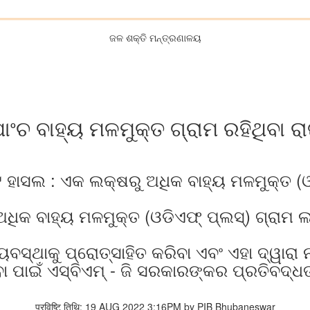
ଜଳ ଶକ୍ତି ମନ୍ତ୍ରଣାଳୟ
ଂଚ ବାହ୍ୟ ମଳମୁକ୍ତ ଗ୍ରାମ ରହିଥିବା ର
ହାସଲ : ଏକ ଲକ୍ଷରୁ ଅଧିକ ବାହ୍ୟ ମଳମୁକ୍ତ (ଓଡ
ିକ ବାହ୍ୟ ମଳମୁକ୍ତ (ଓଡିଏଫ୍ ପ୍ଲସ୍‌) ଗ୍ରାମ ଲ
ୟବସ୍ଥାକୁ ପ୍ରୋତ୍ସାହିତ କରିବା ଏବଂ ଏହା ଦ୍ୱା
ା ପାଇଁ ଏସ୍‌ବିଏମ୍ - ଜି ସରକାରଙ୍କର ପ୍ରତିବଦ୍ଧତା
प्रविष्टि तिथि: 19 AUG 2022 3:16PM by PIB Bhubaneswar