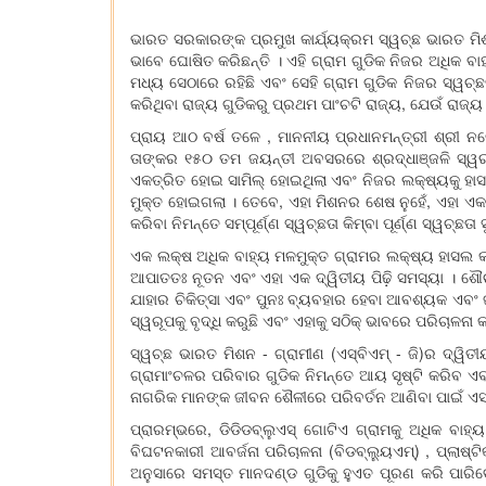
ଭାରତ ସରକାରଙ୍କ ପ୍ରମୁଖ କାର୍ଯ୍ୟକ୍ରମ ସ୍ୱଚ୍ଛ ଭାରତ ମିଶନ 
ଭାବେ ଘୋଷିତ କରିଛନ୍ତି । ଏହି ଗ୍ରାମ ଗୁଡିକ ନିଜର ଅଧିକ ବାହ୍
ମଧ୍ୟ ସେଠାରେ ରହିଛି ଏବଂ ସେହି ଗ୍ରାମ ଗୁଡିକ ନିଜର ସ୍ୱଚ୍ଛତ
କରିଥିବା ରାଜ୍ୟ ଗୁଡିକରୁ ପ୍ରଥମ ପାଂଚଟି ରାଜ୍ୟ, ଯେଉଁ ରାଜ୍ୟ
ପ୍ରାୟ ଆଠ ବର୍ଷ ତଳେ , ମାନନୀୟ ପ୍ରଧାନମନ୍ତ୍ରୀ ଶ୍ରୀ ନର
ତାଙ୍କର ୧୫୦ ତମ ଜୟନ୍ତୀ ଅବସରରେ ଶ୍ରଦ୍ଧାଞ୍ଜଳି ସ୍ୱରୂ
ଏକତ୍ରିତ ହୋଇ ସାମିଲ୍ ହୋଇଥିଲା ଏବଂ ନିଜର ଲକ୍ଷ୍ୟକୁ ହାସଲ 
ମୁକ୍ତ ହୋଇଗଲା । ତେବେ, ଏହା ମିଶନର ଶେଷ ନୁହେଁ, ଏହା ଏକ 
କରିବା ନିମନ୍ତେ ସମ୍ପୂର୍ଣ୍ଣ ସ୍ୱଚ୍ଛତା କିମ୍ବା ପୂର୍ଣ୍ଣ ସ୍ୱଚ୍ଛ
ଏକ ଲକ୍ଷ ଅଧିକ ବାହ୍ୟ ମଳମୁକ୍ତ ଗ୍ରାମର ଲକ୍ଷ୍ୟ ହାସଲ କର
ଆପାତତଃ ନୂତନ ଏବଂ ଏହା ଏକ ଦ୍ୱିତୀୟ ପିଢ଼ି ସମସ୍ୟା । ଶୌଚ
ଯାହାର ଚିକିତ୍ସା ଏବଂ ପୁନଃ ବ୍ୟବହାର ହେବା ଆବଶ୍ୟକ ଏବଂ ଜୀ
ସ୍ୱରୂପକୁ ବୃଦ୍ଧି କରୁଛି ଏବଂ ଏହାକୁ ସଠିକ୍ ଭାବରେ ପରିଚାଳ
ସ୍ୱଚ୍ଛ ଭାରତ ମିଶନ - ଗ୍ରାମୀଣ (ଏସ୍‌ବିଏମ୍ - ଜି)ର ଦ୍ୱିତ
ଗ୍ରାମାଂଚଳର ପରିବାର ଗୁଡିକ ନିମନ୍ତେ ଆୟ ସୃଷ୍ଟି କରିବ ଏବଂ
ନାଗରିକ ମାନଙ୍କ ଜୀବନ ଶୈଳୀରେ ପରିବର୍ତନ ଆଣିବା ପାଇଁ ଏସ୍‌
ପ୍ରାରମ୍ଭରେ, ଡିଡିଡବ୍ଲୁଏସ୍ ଗୋଟିଏ ଗ୍ରାମକୁ ଅଧିକ ବାହ
ବିଘଟନକାରୀ ଆବର୍ଜନା ପରିଚାଳନା (ବିଡବ୍ଲ୍ୟୁଏମ୍‌) , ପ୍ଲାଷ୍ଟ
ଅନୁସାରେ ସମସ୍ତ ମାନଦଣ୍ଡ ଗୁଡିକୁ ହୁଏତ ପୂରଣ କରି ପାରିବ