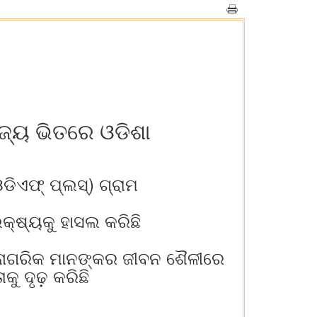
ାଜ୍ୟ ଭିତରେ ଓଡିଶା
ିଏଫ୍ ପ୍ଲସ୍‌) ଗ୍ରାମ
କ୍ଷ୍ୟକୁ ହାସଲ କରିଛି
ରା ନାଗରିକ ମାନଙ୍କର ଜୀବନ ଶୈଳୀରେ
କୁ ଦୃଢ଼ କରିଛି