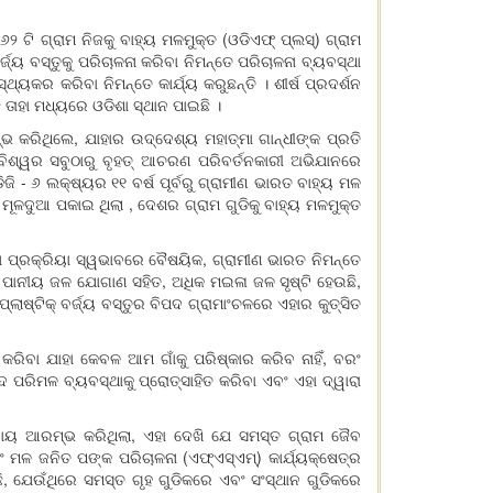
 ଟି ଗ୍ରାମ ନିଜକୁ ବାହ୍ୟ ମଳମୁକ୍ତ (ଓଡିଏଫ୍ ପ୍ଲସ୍‌) ଗ୍ରାମ
୍ଜ୍ୟ ବସ୍ତୁକୁ ପରିଚାଳନା କରିବା ନିମନ୍ତେ ପରିଚାଳନା ବ୍ୟବସ୍ଥା
୍ୟକର କରିବା ନିମନ୍ତେ କାର୍ଯ୍ୟ କରୁଛନ୍ତି । ଶୀର୍ଷ ପ୍ରଦର୍ଶନ
 ତାହା ମଧ୍ୟରେ ଓଡିଶା ସ୍ଥାନ ପାଇଛି ।
ଭ କରିଥିଲେ, ଯାହାର ଉଦ୍ଦେଶ୍ୟ ମହାତ୍ମା ଗାନ୍ଧୀଙ୍କ ପ୍ରତି
ବିଶ୍ୱର ସବୁଠାରୁ ବୃହତ୍ ଆଚରଣ ପରିବର୍ତନକାରୀ ଅଭିଯାନରେ
ି - ୬ ଲକ୍ଷ୍ୟର ୧୧ ବର୍ଷ ପୂର୍ବରୁ ଗ୍ରାମୀଣ ଭାରତ ବାହ୍ୟ ମଳ
ମୂଳଦୁଆ ପକାଇ ଥିଲା , ଦେଶର ଗ୍ରାମ ଗୁଡିକୁ ବାହ୍ୟ ମଳମୁକ୍ତ
ା ପ୍ରକ୍ରିୟା ସ୍ୱଭାବରେ ବୈଷୟିକ, ଗ୍ରାମୀଣ ଭାରତ ନିମନ୍ତେ
। ପାନୀୟ ଜଳ ଯୋଗାଣ ସହିତ, ଅଧିକ ମଇଳା ଜଳ ସୃଷ୍ଟି ହେଉଛି,
ାଷ୍ଟିକ୍ ବର୍ଜ୍ୟ ବସ୍ତୁର ବିପଦ ଗ୍ରାମାଂଚଳରେ ଏହାର କୁତ୍ସିତ
ା କରିବା ଯାହା କେବଳ ଆମ ଗାଁକୁ ପରିଷ୍କାର କରିବ ନାହିଁ, ବରଂ
ଦ ପରିମଳ ବ୍ୟବସ୍ଥାକୁ ପ୍ରୋତ୍ସାହିତ କରିବା ଏବଂ ଏହା ଦ୍ୱାରା
ଯ୍ୟାୟ ଆରମ୍ଭ କରିଥିଲା, ଏହା ଦେଖି ଯେ ସମସ୍ତ ଗ୍ରାମ ଜୈବ
ଂ ମଳ ଜନିତ ପଙ୍କ ପରିଚାଳନା (ଏଫ୍‌ଏସ୍‌ଏମ୍‌) କାର୍ଯ୍ୟକ୍ଷେତ୍ର
ି, ଯେଉଁଥିରେ ସମସ୍ତ ଗୃହ ଗୁଡିକରେ ଏବଂ ସଂସ୍ଥାନ ଗୁଡିକରେ