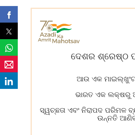
ଦେଶର ଶ୍ରେଷ୍ଠ ପା
ଆଉ ଏକ ମାଇଲ୍‌ଖୁଂଟ 
ଭାରତ ଏକ ଲକ୍ଷରୁ ଅଧ
ସ୍ୱଚ୍ଛତା ଏବଂ ନିରାପଦ ପରିମଳ ବ୍
ଉନ୍ନତି ଆଣିବ