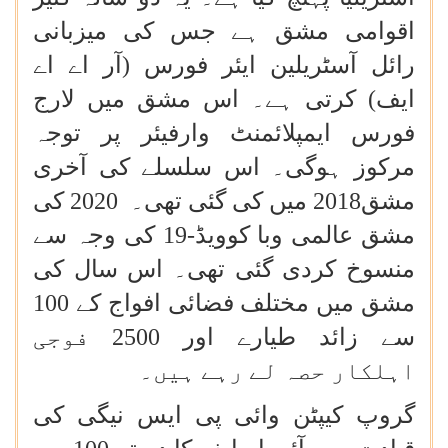
اقوامی مشق ہے جس کی میزبانی
رائل آسٹریلین ایئر فورس (آر اے اے
ایف) کرتی ہے۔ اس مشق میں لارج
فورس ایمپلائمنٹ وارفیئر پر توجہ
مرکوز ہوگی۔ اس سلسلے کی آخری
مشق2018 میں کی گئی تھی۔ 2020 کی
مشق عالمی وبا کوویڈ-19 کی وجہ سے
منسوخ کردی گئی تھی۔ اس سال کی
مشق میں مختلف فضائی افواج کے 100
سے زائد طیارے اور 2500 فوجی
اہلکار حصہ لے رہے ہیں۔
گروپ کیپٹن وائی پی ایس نیگی کی