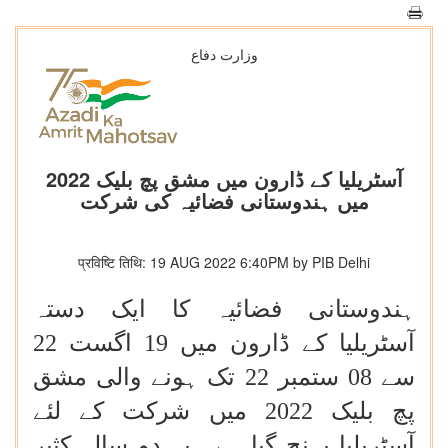
وزارت دفاع
آسٹریلیا کے ڈارون میں مشق پچ بلیک 2022
میں ہندوستانی فضائیہ کی شرکت
प्रविष्टि तिथि: 19 AUG 2022 6:40PM by PIB Delhi
ہندوستانی فضائیہ کا ایک دستہ
آسٹریلیا کے ڈارون میں 19 اگست 22
سے 08 ستمبر 22 تک ہونے والی مشق
پچ بلیک 2022 میں شرکت کے لئے
آسٹریلیا پہنچ گیا ہے۔ یہ دو سالہ کثیر