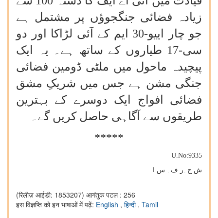
قیادت میں آئی اے ایف کا دستہ 100 سے
زیادہ فضائی جنگجوؤں پر مشتمل ہے
جو چار اییو-30 ایم کے آئی لڑاکا اور دو
سی-17 طیاروں کے ساتھ ہے۔ یہ ایک
پیچیدہ ماحول میں ملٹی ڈومین فضائی
جنگی مشن ہے جس میں شریکِ مشق
فضائی افواج ایک دوسرے کے بہترین
طریقوں سے آگاہی حاصل کریں گے۔
*****
U.No:9335
ش ح۔ر ف۔ س ا
(रिलीज़ आईडी: 1853207)
आगंतुक पटल : 256
इस विज्ञप्ति को इन भाषाओं में पढ़ें:
English
,
हिन्दी
,
Tamil