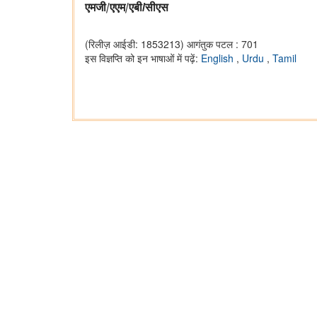
एमजी/एएम/एबी
सीएस
/
(रिलीज़ आईडी: 1853213)
आगंतुक पटल : 701
इस विज्ञप्ति को इन भाषाओं में पढ़ें:
English
,
Urdu
,
Tamil