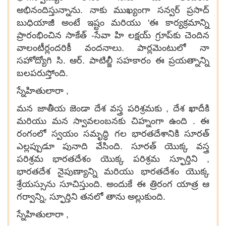
అభినందిస్తున్నాను. నాకు ముఖ్యంగా సన్వర్ ప్రసాద్
బుధియాజీ అంటే ఇష్టం మరియు 'ఈ కార్యక్రమాన్ని
ప్రారంభించిన సాకేత్ -సేవా హి లక్షయ్ గ్రూప్‌కు చెందిన
వాలంటీర్లందరికీ వందనాలు. పార్లమెంటులో నా
సహోద్యోగి సి. ఆర్. పాటిల్జీ సహకారం ఈ ప్రయత్నాన్ని
బలపరుస్తోంది.
స్నేహితులారా ,
మన జాతీయ జెండా దేశ వస్త్ర పరిశ్రమకు , దేశ ఖాదీకి
మరియు మన స్వావలంబనకు చిహ్నంగా ఉంది . ఈ
రంగంలో స్వయం సమృద్ధి గల భారతదేశానికి సూరత్
ఎల్లప్పుడూ పునాది వేసింది. సూరత్ యొక్క వస్త్ర
పరిశ్రమ భారతదేశం యొక్క పరిశ్రమ స్ఫూర్తిని ,
భారతదేశ నైపుణ్యాన్ని మరియు భారతదేశం యొక్క
శ్రేయస్సును సూచిస్తుంది. అందుకే ఈ త్రిరంగ యాత్ర ఆ
గర్వాన్ని, స్ఫూర్తిని తనలో తాను అల్లుకుంది.
స్నేహితులారా ,