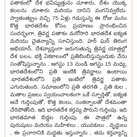
పతాకంలో దేశ భవిష్యత్తును చూశారు, దేశం యొక్క
కలలను చూశారు మరియు దానిని వంగనివ్వలేదు.
స్వాతంత్య్రం వచ్చి 75 ఏళ్లు గడుస్తున్న ఈ రోజు మనం
కొత్త భారతదేశం కోసం ప్రయాణం ప్రారంభించిన
సందర్భంగా, త్రివర్ణ పతాకం మరోసారి భారతదేశ ఐక్యత
మరియు చైతన్యాన్ని సూచిస్తుంది. హర్ ఘర్ తిరంగ
అభియాన్, దేశవ్యాప్తంగా జరుగుతున్న త్రివర్ణ యాత్రల్లో
దేశ బలం, భక్తి ఏకకాలంలో ప్రతిబింబిస్తున్నందుకు నేను
సంతోషిస్తున్నాను . ఆగస్టు 13 నుండి ఆగస్టు 15 మధ్య,
భారతదేశంలోని ప్రతి ఇంటికి త్రివర్ణాలు ఉంటాయి
.భారతదేశంలోని ప్రతి ఇంటిలో త్రివర్ణ పతాకం
ఎగురుతుంది. సమాజంలోని ప్రతి తరగతి , ప్రతి కుల ,
మతాల ప్రజలు స్వయంచాలకంగా ఒకే స్ఫూర్తితో, ఐక్యత
అనే గుర్తింపుతో, కొత్త కలలు, సంకల్పాలతో దేశమంతా
చేరిపోతోంది. ఇది భారతదేశ కర్తవ్య పౌరుని గుర్తింపు. ఇది
భారతమాత బిడ్డల గుర్తింపు. ఈ పాత్రలో ఉన్న
పురుషులు మరియు మహిళలు , యువకులు , వృద్ధులు
, ఈ ప్రచారానికి మద్దతు ఇస్తున్నారు , తమ కర్తవ్యాన్ని