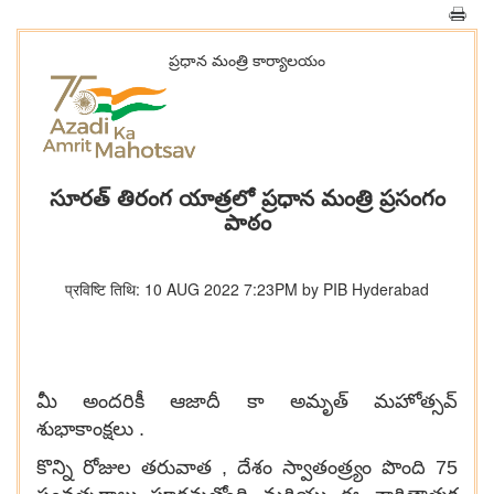
ప్రధాన మంత్రి కార్యాలయం
సూరత్ తిరంగ యాత్రలో ప్రధాన మంత్రి ప్రసంగం
పాఠం
प्रविष्टि तिथि: 10 AUG 2022 7:23PM by PIB Hyderabad
మీ అందరికీ ఆజాదీ కా అమృత్ మహోత్సవ్
శుభాకాంక్షలు .
కొన్ని రోజుల తరువాత , దేశం స్వాతంత్ర్యం పొంది 75