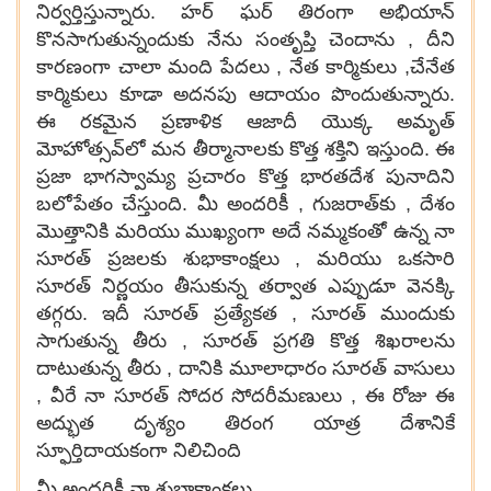
నిర్వర్తిస్తున్నారు. హర్ ఘర్ తిరంగా అభియాన్
కొనసాగుతున్నందుకు నేను సంతృప్తి చెందాను , దీని
కారణంగా చాలా మంది పేదలు , నేత కార్మికులు ,చేనేత
కార్మికులు కూడా అదనపు ఆదాయం పొందుతున్నారు.
ఈ రకమైన ప్రణాళిక ఆజాదీ యొక్క అమృత్
మోహోత్సవ్‌లో మన తీర్మానాలకు కొత్త శక్తిని ఇస్తుంది. ఈ
ప్రజా భాగస్వామ్య ప్రచారం కొత్త భారతదేశ పునాదిని
బలోపేతం చేస్తుంది. మీ అందరికీ , గుజరాత్‌కు , దేశం
మొత్తానికి మరియు ముఖ్యంగా అదే నమ్మకంతో ఉన్న నా
సూరత్ ప్రజలకు శుభాకాంక్షలు , మరియు ఒకసారి
సూరత్ నిర్ణయం తీసుకున్న తర్వాత ఎప్పుడూ వెనక్కి
తగ్గరు. ఇదీ సూరత్ ప్రత్యేకత , సూరత్ ముందుకు
సాగుతున్న తీరు , సూరత్ ప్రగతి కొత్త శిఖరాలను
దాటుతున్న తీరు , దానికి మూలాధారం సూరత్ వాసులు
, వీరే నా సూరత్ సోదర సోదరీమణులు , ఈ రోజు ఈ
అద్భుత దృశ్యం తిరంగ యాత్ర దేశానికే
స్ఫూర్తిదాయకంగా నిలిచింది
మీ అందరికీ నా శుభాకాంక్షలు.