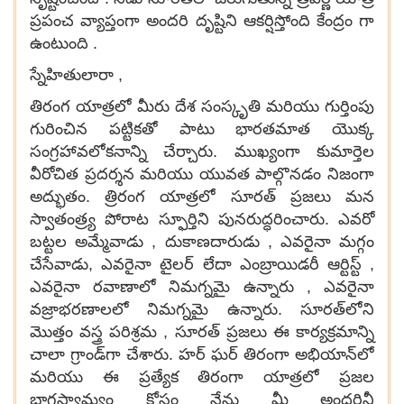
ప్రపంచ వ్యాప్తంగా అందరి దృష్టిని ఆకర్షిస్తోంది కేంద్రం గా
ఉంటుంది .
స్నేహితులారా ,
తిరంగ యాత్రలో మీరు దేశ సంస్కృతి మరియు గుర్తింపు
గురించిన పట్టికతో పాటు భారతమాత యొక్క
సంగ్రహావలోకనాన్ని చేర్చారు. ముఖ్యంగా కుమార్తెల
వీరోచిత ప్రదర్శన మరియు యువత పాల్గొనడం నిజంగా
అద్భుతం. త్రిరంగ యాత్రలో సూరత్ ప్రజలు మన
స్వాతంత్ర్య పోరాట స్ఫూర్తిని పునరుద్ధరించారు. ఎవరో
బట్టల అమ్మేవాడు , దుకాణదారుడు , ఎవరైనా మగ్గం
చేసేవాడు, ఎవరైనా టైలర్ లేదా ఎంబ్రాయిడరీ ఆర్టిస్ట్ ,
ఎవరైనా రవాణాలో నిమగ్నమై ఉన్నారు , ఎవరైనా
వజ్రాభరణాలలో నిమగ్నమై ఉన్నారు. సూరత్‌లోని
మొత్తం వస్త్ర పరిశ్రమ , సూరత్ ప్రజలు ఈ కార్యక్రమాన్ని
చాలా గ్రాండ్‌గా చేశారు. హర్ ఘర్ తిరంగా అభియాన్‌లో
మరియు ఈ ప్రత్యేక తిరంగా యాత్రలో ప్రజల
భాగస్వామ్యం కోసం నేను మీ అందరినీ