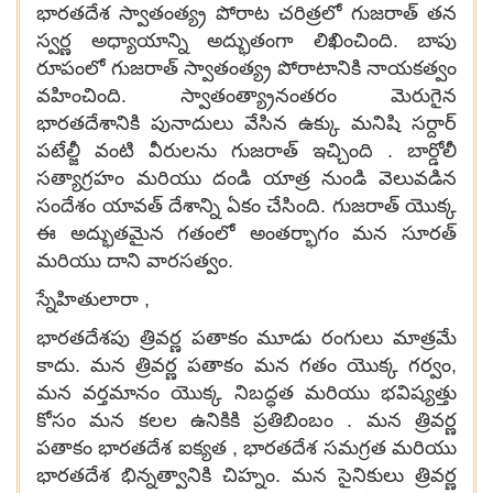
భారతదేశ స్వాతంత్య్ర పోరాట చరిత్రలో గుజరాత్ తన
స్వర్ణ అధ్యాయాన్ని అద్భుతంగా లిఖించింది. బాపు
రూపంలో గుజరాత్ స్వాతంత్య్ర పోరాటానికి నాయకత్వం
వహించింది. స్వాతంత్య్రానంతరం మెరుగైన
భారతదేశానికి పునాదులు వేసిన ఉక్కు మనిషి సర్దార్
పటేల్జీ వంటి వీరులను గుజరాత్ ఇచ్చింది . బార్డోలీ
సత్యాగ్రహం మరియు దండి యాత్ర నుండి వెలువడిన
సందేశం యావత్ దేశాన్ని ఏకం చేసింది. గుజరాత్ యొక్క
ఈ అద్భుతమైన గతంలో అంతర్భాగం మన సూరత్
మరియు దాని వారసత్వం.
స్నేహితులారా ,
భారతదేశపు త్రివర్ణ పతాకం మూడు రంగులు మాత్రమే
కాదు. మన త్రివర్ణ పతాకం మన గతం యొక్క గర్వం,
మన వర్తమానం యొక్క నిబద్ధత మరియు భవిష్యత్తు
కోసం మన కలల ఉనికికి ప్రతిబింబం . మన త్రివర్ణ
పతాకం భారతదేశ ఐక్యత , భారతదేశ సమగ్రత మరియు
భారతదేశ భిన్నత్వానికి చిహ్నం. మన సైనికులు త్రివర్ణ