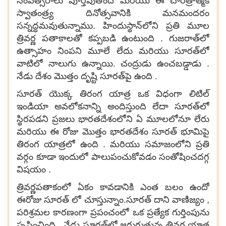
సంవత్సరాలు పూర్తవుతోంది మరియు ఈ చారిత్రాత్మక
స్వాతంత్ర్య దినోత్సవానికి మనమందరం
సన్నద్ధమవుతున్నాము. హిందుస్థాన్‌లోని ప్రతి మూల
త్రివర్ణ పతాకాలతో కప్పబడి ఉంటుంది . గుజరాత్‌లో
ఉత్సాహం నింపని మూలే లేదు మరియు సూరత్‌లో
వాటిలో నాలుగు ఉన్నాయి. చంద్రుడు ఉంచబడ్డాడు .
నేడు దేశం మొత్తం దృష్టి సూరత్‌పై ఉంది .
సూరత్ యొక్క తిరంగ యాత్ర ఒక విధంగా లిటిల్
ఇండియా అవలోకనాన్ని అందిస్తుంది లేదా సూరత్‌లో
స్థిరపడని ప్రజలు భారతదేశంలోని ఏ మూలలోనూ లేరు
మరియు ఈ రోజు మొత్తం భారతదేశం సూరత్ భూమిపై
తిరంగ యాత్రలో ఉంది . మరియు సమాజంలోని ప్రతి
వర్గం కూడా ఇందులో పాలుపంచుకోవడం సంతోషించదగ్గ
విషయం .
త్రివర్ణపతాకంలో ఏకం కావడానికి ఎంత బలం ఉందో
ఈరోజు సూరత్ లో చూస్తున్నాం.సూరత్ దాని వాణిజ్యం ,
పరిశ్రమల కారణంగా ప్రపంచంలో ఒక ప్రత్యేక గుర్తింపును
సృష్టించింది . నేడు సూరత్‌లో జరుగుతున్న త్రివర్ణ యాత్ర