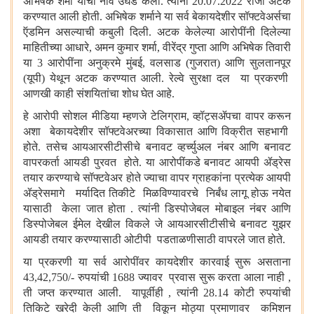
अभिषेक शर्मा यांची नावे उघड केली. त्यांना 20.07.2022 रोजी अटक
करण्यात आली होती. अभिषेक शर्माने या सर्व बेकायदेशीर सॉफ्टवेअर्सचा
ऍडमिन असल्याची कबुली दिली. अटक केलेल्या आरोपींनी दिलेल्या
माहितीच्या आधारे, अमन कुमार शर्मा, वीरेंद्र गुप्ता आणि अभिषेक तिवारी
या 3 आरोपींना अनुक्रमे मुंबई, वलसाड (गुजरात) आणि सुलतानपूर
(यूपी) येथून अटक करण्यात आली. रेल्वे सुरक्षा दल या प्रकरणी
आणखी काही संशयितांचा शोध घेत आहे.
हे आरोपी
सोशल मीडिया म्हणजे टेलिग्राम,
व्हॉट्स
ॲप
चा
वापर करून
अशा बेकायदेशीर सॉफ्टवेअरच्या विकासात आणि विक्रीत सहभागी
होते. तसेच आयआरसीटीसीचे बनावट व्हर्च्युअल नंबर आणि बनावट
वापरकर्ता आयडी पुरवत होते. या आरोपींकडे बनावट आयपी
ॲ
ड्रेस
तयार करण्याचे सॉफ्टवेअर होते ज्याचा वापर ग्राहकांना प्रत्येक आयपी
ॲ
ड्रेसमागे
मर्यादित तिकीटे मिळविण्यावरचे निर्बंध लागू होऊ नयेत
यासाठी केला जात होता . त्यांनी डिस्पोजेबल मोबाइल नंबर आणि
डिस्पोजेबल ईमेल देखील विकले जे आयआरसीटीसीचे बनावट युझर
आयडी तयार करण्यासाठी ओटीपी पडताळणीसाठी वापरले जात होते.
या प्रकरणी या सर्व आरोपींवर कायदेशीर कारवाई सुरू असताना
43,42,750/- रुपयांची 1688 ज्यावर प्रवास सुरू करता आला नाही
,
ती जप्त करण्यात आली. यापूर्वीही , त्यांनी 28.14 कोटी रुपयांची
तिकिटे खरेदी केली आणि ती विकून मोठ्या प्रमाणावर कमिशन