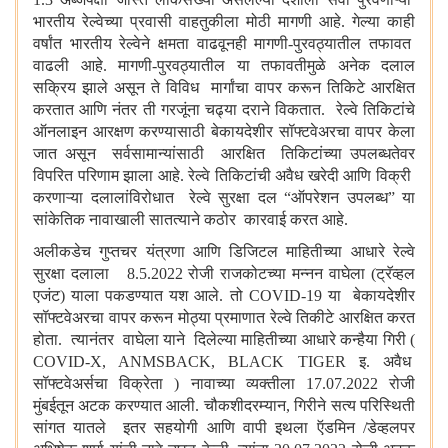
भारतीय रेल्वेच्या प्रवासी वाहतुकीला मोठी
मागणी आहे. गेल्या काही
वर्षांत भारतीय रेल्वेने क्षमता वाढवूनही मागणी-पुरवठ्यातील तफावत
वाढली आहे. मागणी-पुरवठ्यातील या तफावतीमुळे अनेक दलाल
सक्रिय झाले असून ते विविध मार्गांचा वापर करून तिकिटे आरक्षित
करतात आणि नंतर ती गरजूंना चढ्या दराने विकतात. रेल्वे तिकिटांचे
ऑनलाइन आरक्षण करण्यासाठी बेकायदेशीर सॉफ्टवेअरचा वापर केला
जात असून सर्वसामान्यांसाठी आरक्षित तिकिटांच्या उपलब्धतेवर
विपरित परिणाम झाला आहे. रेल्वे तिकिटांची अवैध खरेदी आणि विक्री
करणाऱ्या दलालांविरोधात रेल्वे सुरक्षा दल
“
ऑपरेशन उपलब्ध
”
या
सांकेतिक नावाखाली सातत्याने कठोर कारवाई करत आहे.
अलीकडेच गुप्तचर यंत्रणा आणि डिजिटल माहितीच्या आधारे रेल्वे
सुरक्षा दलाला 8.5.2022 रोजी राजकोटच्या मन्नन वाघेला (ट्रॅव्हल
एजंट) याला पकडण्यात यश आले. तो
COVID-19 या बेकायदेशीर
सॉफ्टवेअरचा वापर करून मोठ्या प्रमाणात रेल्वे तिकीटे आरक्षित करत
होता. त्यानंतर वाघेला याने दिलेल्या माहितीच्या आधारे कन्हैया गिरी (
COVID-X, ANMSBACK, BLACK TIGER इ. अवैध
सॉफ्टवेअर्सचा विक्रेता ) नावाच्या व्यक्तीला 17.07.2022 रोजी
मुंबईतून अटक करण्यात आली. चौकशीदरम्यान, गिरीने सत्य परिस्थिती
सांगत यातले इतर सहयोगी आणि वापी इथला ऍडमिन /डेव्हलपर