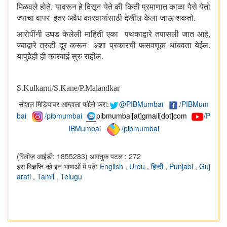
मिळवले होते. यावरून हे दिसून येते की किती प्रमाणात काळा पैसे येतो
ज्याचा वापर इतर अवैध कारवायांसाठी देखील केला जाऊ शकतो.
आरोपींनी उघड केलेली माहिती एका पथकाद्वारे तपासली जात आहे
,
ज्याद्वारे त्रुटी दूर करून अशा प्रकारची फसवणूक थांबवता येईल.
यापुढेही ही कारवाई सुरु राहील.
S.Kulkarni/S.Kane/
P.Malandkar
सोशल मिडियावर आम्हाला फॉलो करा:
@PIBMumbai
/
PIBMum
bai
/pibmumbai
pibmumbai[at]gmail[dot]com
/P
IBMumbai
/pibmumbai
(रिलीज़ आईडी: 1855283)
आगंतुक पटल : 272
इस विज्ञप्ति को इन भाषाओं में पढ़ें:
English
,
Urdu
,
हिन्दी
,
Punjabi
,
Guj
arati
,
Tamil
,
Telugu