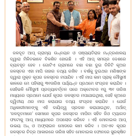
ଜଳଦୂତ ଆପ୍ ଗ୍ରାମ୍ୟ ଉନ୍ନୟନ ଓ ପଞ୍ଚାୟତିରାଜ ମନ୍ତ୍ରଣାଳୟ
ଦ୍ୱାରା ମିଳିତଭାବେ ବିକଶିତ ହୋଇଛି । ଏହି ଆପ୍ ସମଗ୍ର ଦେଶରେ
ବ୍ୟବହୃତ ହେବ । ଗୋଟିଏ ଗ୍ରାମରେ ବଛା ବଛା ଦୁଇ ତିନିଟି କୂଅର
ଜଳସ୍ତର ଏହା ମାପି ତାହାର ତଥ୍ୟ ରଖିବ । ବର୍ଷକୁ ଦୁଇଥର ମଣିଷଙ୍କ
ଦ୍ୱାରା ମୁକ୍ତ କୂପର ଜଳସ୍ତର ମପାଯିବ । ଏହି ମାପ କାମ ପ୍ରାକ୍ ମୌସୁମୀ
କାଳରେ ମେ ପହିଲାରୁ ୩୧ତାରିଖ ପର୍ଯ୍ୟନ୍ତ ପ୍ରଥମେ ସଂଗ୍ରହ କରାଯିବ ।
ସେହିଭଳି ମୌସୁମୀ ପ୍ରତ୍ୟାବର୍ତ୍ତନ ପରେ ଅକ୍ଟୋବର ୧ରୁ ୩୧ ତାରିଖ
ମଧ୍ୟରେ ପ୍ରଥମେ ଯେଉଁ କୂପର ଜଳସ୍ତର ମପାଯାଇଥିଲା, ସେହି କୂଅରେ
ଦ୍ୱିତୀୟ ଥର ମାପ କରାଯାଇ ତଥ୍ୟ ସଂଗ୍ରହ କରାଯିବ । ଯେଉଁ
ଅଧିକାରୀମାନଙ୍କୁ ଏହି ଦାୟିତ୍ୱ ପ୍ରଦାନ କରାଯାଇଥିବ, ଅର୍ଥାତ୍
‘ଜଳଦୂତମାନେ’ ସେମାନେ କୂପର ଜଳସ୍ତର ମାପିବା ସହିତ ଜିଓ ଟ୍ୟାଗଡ
ଫଟୋକୁ ଆପ୍ ମାଧ୍ୟମରେ ଅପଲୋଡ କରିବେ । ଏହି ମୋବାଇଲ ଆପ୍
ଉଭୟ ଅନ୍ ଓ ଅଫ୍‌ଲାଇନ ମୋଡରେ କାମ କରିବ । ଅତଏବ କୂପର
ଜଳସ୍ତର ଚିତ୍ର ଆକାରରେ ତାରିଖ ସହିତ ମୋବାଇଲ ଫୋନରେ ସୁରକ୍ଷିତ