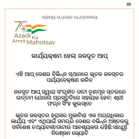
ଗ୍ରାମ୍ୟ ଉନ୍ନୟନ ମନ୍ତ୍ରଣାଳୟ
କାର୍ଯ୍ୟକ୍ଷମ ହେଲା ଜଳଦୂତ ଆପ୍
ଏହି ଆପ୍ ଦେଶର ବିଭିନ୍ନ ସ୍ଥାନରେ ଭୂତଳ ଜଳସ୍ତର
ପର୍ଯ୍ୟବେକ୍ଷଣ କରିବ
ଜଳଦୂତ ଆପ୍ ଦ୍ୱାରା ସଂଗୃହୀତ ଡାଟା ତୃଣମୂଳ ସ୍ତରରେ
ଉତ୍ତମ ଯୋଜନା ପ୍ରସ୍ତୁତିରେ ସହାୟକ ହେବ: ଶ୍ରୀ
ଫଗ୍‌ନ ସିଂହ କୁଲସ୍ତେ
ଭୂତଳ ଜଳସ୍ତର ହ୍ରାସର ମୁକାବିଲା ଏକ ଅଗ୍ରାଧିକାର
କାର୍ଯ୍ୟ ଏବଂ ଏଥିପାଇଁ ସମଗ୍ର ଦେଶର ବଭିନ୍ନ ଅଞ୍ଚଳରୁ
ସର୍ବଶେଷ ତଥ୍ୟାବଳୀ/ଡାଟାର ଆବଶ୍ୟକତା ରହିଛି:ସାଧ୍ୱୀ
ନିରଞ୍ଜନ ଜ୍ୟୋତି