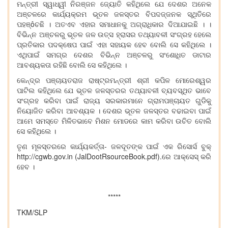
ମନ୍ତ୍ରୀ ସ୍ୱାଧ୍ୱୀ ନିରଞ୍ଜନ ଜ୍ୟୋତି କହିଥିଲେ ଯେ ଦେଶର ଅନେକ
ଅଞ୍ଚଳରେ କାର୍ଯ୍ୟକ୍ରମ ଭୂତଳ ଜଳସ୍ତର ବିପଦଜ୍ଜନକ ସ୍ଥିତିରେ
ପହଞ୍ôଚଛି । ଅତଏବ ଏହାର ସମାଧାନକୁ ଅଗ୍ରାଧିକାର ଦିଆଯାଇଛି । ।
ବିଭିନ୍ନ ଅଞ୍ଚଳରୁ ଭୂତଳ ଜଳ ଉତ୍ସ ହ୍ରାସର ତଥ୍ୟାବଳୀ ସଂଗ୍ରହ ହେଲେ
ପ୍ରତିକାର ପଦକ୍ଷେପ ପାଇଁ ଏହା ସହାୟକ ହେବ ବୋଲି ସେ କହିଥିଲେ ।
ଏଥିପାଇଁ ସମଗ୍ର ଦେଶର ବିଭିନ୍ନ ଅଞ୍ଚଳରୁ ସଂଶୋଧିତ ଡାଟାର
ଆବଶ୍ୟକତା ରହିଛି ବୋଲି ସେ କହିଥିଲେ ।
କେନ୍ଦ୍ର ପଞ୍ଚାୟତରାଜ ରାଷ୍ଟ୍ରମନ୍ତ୍ରୀ ଶ୍ରୀ କପିଳ ମୋରେଶ୍ୱର
ପାଟିଲ କହିଥିଲେ ଯେ ଭୂତଳ ଜଳସ୍ତରର ତଥ୍ୟାବଳୀ ବ୍ୟବସ୍ଥିତ ଭାବେ
ସଂଗ୍ରହ କରିବା ପାଇଁ ରାଜ୍ୟ ସରକାରମାନେ ଗ୍ରାମପଞ୍ଚାୟତ ଗୁଡିକୁ
ନିୟୋଜିତ କରିବା ଆବଶ୍ୟକ । ଦେଶର ଭୂତଳ ଜଳସ୍ତର ବଢାଇବା ପାଇଁ
ଆମେ ସମସ୍ତେ ମିଳିତଭାବେ ମିଶନ ମୋଡରେ କାମ କରିବା ଉଚିତ ବୋଲି
ସେ କହିଥିଲେ ।
ତୃଣ ମୂଳସ୍ତରରେ କାର୍ଯ୍ୟକର୍ତ୍ତା- ଜଳଦୂତଙ୍କ ପାଇଁ ଏକ ରିସୋର୍ସ ବୁକ୍
http://cgwb.gov.in (JalDootRsourceBook.pdf).ରେ ଆକ୍‌ସେସ୍ କରି
ହେବ ।
*****
TKM/SLP