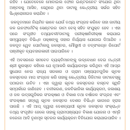
ରହିବ । ଯେତେବେଳେ ମୋବାଇଲ ଫୋନ ଇଣ୍ଟରନେଟ ସଂଯୋଗ ଥିବା
ଅଞ୍ଚଳକୁ ଆସିବ, ସେଥିରେ ଥିବା ଡାଟାକୁ କେନ୍ଦ୍ରୀୟ ସର୍ଭର ସହିତ
ସିନ୍‌କ୍ରୋନାଇଜ କରାଯିବ ।
ଜଳଦୂତମାନେ ନିୟମିତ ଭାବେ ଯେଉଁ ତଥ୍ୟ ସଂଗ୍ରହ କରିବେ ତାହା ଜାତୀୟ
ଜଳ ଇନଫର୍ମେଟିକ୍ ସେଣ୍ଟରର ଡାଟା ବେସ୍ ସହିତ ସଂଯୁକ୍ତ ହେବ । ଏହା
ପରେ ସଂଗୃହୀତ ତଥ୍ୟାବଳୀ/ଡାଟାକୁ ପରୀକ୍ଷାନିରୀକ୍ଷା କରାଯାଇ
ସମ୍ପ୍ୟୃକ୍ତ ବିଭିନ୍ନ ପକ୍ଷଙ୍କୁ ତାହାର ନିର୍ଯ୍ୟାସ ଯୋଗାଇ ଦିଆଯିବ ।
ଜଳଦୂତ ୱେବ ପୋର୍ଟାଲରୁ ଜଳସ୍ତର, ମୌସୁମୀ ଓ ତତ୍‌ସଂଲଗ୍ନ ରିପୋର୍ଟ
ପଞ୍ଜୀକୃତ ବ୍ୟବହାରକାରୀ ପାଇପାରିବେ ।
ଏହି ଅବସରରେ ସମବେତ ବ୍ୟକ୍ତିମାନଙ୍କୁ ଉଦ୍‌ବୋଧନ ଦେଇ ମନ୍ତ୍ରୀ
ଶ୍ରୀ କୁଲସ୍ତେ କହିଲେ ଯେ ନୂଆକରି କାର୍ଯ୍ୟାରମ୍ଭ କରିଥିବା ଏହି ଆପ୍‌ର
ସୁଯୋଗ ନେଇ ରାଜ୍ୟ ସରକାର ଓ ଗ୍ରାମ ପଞ୍ଚାୟତଗୁଡିକ ଭୂତଳ
ଜଳସ୍ତରର ମାପ ସଂଗ୍ରହ କରି ତାହାକୁ କେନ୍ଦ୍ରୀୟ ଡିଜିଟାଲ ଡାଟାବେସ୍‌କୁ
ପଠାଇବା ଉଚିତ । ଏହା ଦ୍ୱାରା ଭୂତଳ ଜଳସ୍ତରର ବାସ୍ତବ ସ୍ଥିତି
ସମ୍ପର୍କରେ ଜାଣିହେବ । ବନୀକରଣ, ଜଳବିଭାଜିକା କାର୍ଯ୍ୟକ୍ରମ, ଜଳାଶୟ
ଓ ଜଳ ଉତ୍ସଗୁଡିକର ସଂରକ୍ଷଣ ଓ ବିକାଶ ତଥା ବର୍ଷାଜଳ ସଂଗ୍ରହ ଏବଂ
ସଂରକ୍ଷଣ ସତ୍ୱେ ଭୂତଳ ଜଳସ୍ତର ଦେଶର ବିଭିନ୍ନ ଭାଗରେ ହ୍ରାସ
ପାଉଛି । ଏହି ଆପ୍ ଦ୍ୱାରା ଦେଶବ୍ୟାପୀ ଭୂତଳ ଜଳସ୍ତର ସଂକ୍ରାନ୍ତ
ତଥ୍ୟ ସଂଗୃହୀତ ହେଲେ ତାହାକୁ ଗ୍ରାମପଞ୍ଚାୟତ ବିକାଶ ଯୋଜନା ଓ ଏମ୍‌ଜି
ନରେଗା ଆଦି ତୃଣମୂଳ ସ୍ତରର କାର୍ଯ୍ୟକ୍ରମ ବିନିଯୋଗ କରାଯାଇପାରିବ ।