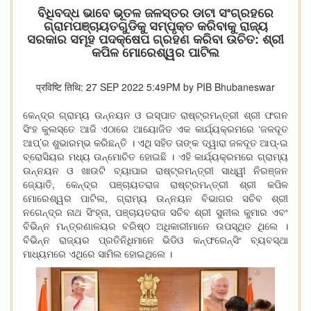
ବିଧିବଦ୍ଧ ଭାବେ ଭୂତଳ ଜଳସ୍ତର ଡାଟା ସଂଗ୍ରହରେ
ଗ୍ରାମପଞ୍ଚାୟତଗୁଡିକୁ ସମ୍ପୃକ୍ତ କରିବାକୁ ରାଜ୍ୟ
ସରକାର ସମୂହ ପଦକ୍ଷେପ ଗ୍ରହଣ କରିବା ଉଚିତ: ଶ୍ରୀ
କପିଳ ମୋରେଶ୍ୱର ପାଟିଲ
प्रविष्टि तिथि: 27 SEP 2022 5:49PM by PIB Bhubaneswar
କେନ୍ଦ୍ର ଗ୍ରାମ୍ୟ ଉନ୍ନୟନ ଓ ଇସ୍ପାତ ରାଷ୍ଟ୍ରମନ୍ତ୍ରୀ ଶ୍ରୀ ଫଗନ
ସିଂହ କୁଲସ୍ତେ ଆଜି ଏଠାରେ ଆୟୋଜିତ ଏକ କାର୍ଯ୍ୟକ୍ରମରେ ‘ଜଳଦୂତ
ଆପ୍‌’ର ଶୁଭାରମ୍ଭ କରିଛନ୍ତି । ଏଥି ସହିତ ତାଙ୍କ ଦ୍ୱାରା ଜଳଦୂତ ଆପ୍‌-ଇ
ବ୍ରୋସିୟର ମଧ୍ୟ ଉନ୍ମୋଚିତ ହୋଇଛି । ଏହି କାର୍ଯ୍ୟକ୍ରମରେ ଗ୍ରାମ୍ୟ
ଉନ୍ନୟନ ଓ ଖାଉଟି ବ୍ୟାପାର ରାଷ୍ଟ୍ରମନ୍ତ୍ରୀ ସାଧ୍ୱୀ ନିରଞ୍ଜନ
ଜ୍ୟୋତି, କେନ୍ଦ୍ର ପଞ୍ଚାୟତରାଜ ରାଷ୍ଟ୍ରମନ୍ତ୍ରୀ ଶ୍ରୀ କପିଳ
ମୋରେଶ୍ୱର ପାଟିଲ, ଗ୍ରାମ୍ୟ ଉନ୍ନୟନ ବିଭାଗର ସଚିବ ଶ୍ରୀ
ନଗେନ୍ଦ୍ର ନାଥ ସିଂହ୍ନା, ପଞ୍ଚାୟତରାଜ ସଚିବ ଶ୍ରୀ ସୁନୀଲ କୁମାର ଏବଂ
ବିଭିନ୍ନ ମନ୍ତ୍ରଣାଳୟର ବରିଷ୍ଠ ଅଧିକାରୀମାନେ ଉପସ୍ଥିତ ଥିଲେ ।
ବିଭିନ୍ନ ରାଜ୍ୟର ପ୍ରତିନିଧିମାନେ ଭିଡିଓ କନ୍‌ଫରେନ୍ସିଂ ବ୍ୟବସ୍ଥା
ମାଧ୍ୟମରେ ଏଥିରେ ସାମିଲ ହୋଇଥିଲେ ।