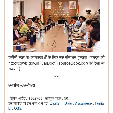
जमीनी
स्तर
के
कार्यकर्ताओं
के
लिए
एक
संसाधन
पुस्तक
-
जलदूत
को
http://cgwb.gov.in (JalDootRsourceBook.pdf)
पर
देखा
जा
सकता
है।
****
एमजी
/
एएम
/
एमकेएस
(रिलीज़ आईडी: 1862768)
आगंतुक पटल : 501
इस विज्ञप्ति को इन भाषाओं में पढ़ें:
English
,
Urdu
,
Assamese
,
Punja
bi
,
Odia