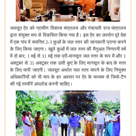
जलदूत
ऐप
को
ग्रामीण
विकास
मंत्रालय
और
पंचायती
राज
मंत्रालय
द्वारा
संयुक्त
रूप
से
विकसित
किया
गया
है।
इस
ऐप
का
उपयोग
पूरे
देश
में
एक
गांव
में
चयनित
2-3
कुओं
के
जल
स्तर
की
जानकारी
प्राप्त
करने
के
लिए
किया
जाएगा।
खुले
कुओं
में
जल
स्तर
की
मैनुअल
निगरानी
वर्ष
में
दो
बार
, 1
मई
से
31
मई
तक
प्री
-
मानसून
जल
स्तर
के
रूप
में
और
1
अक्टूबर
से
31
अक्टूबर
तक
उसी
कुएं
के
लिए
मानसून
के
बाद
के
स्तर
के
लिए
मापी
जाएगी।
जलदूत
अर्थात
जल
स्तर
मापने
के
लिए
नियुक्त
अधिकारियों
को
भी
माप
के
हर
अवसर
पर
ऐप
के
माध्यम
से
जियो
-
टैग
की
गई
तस्वीरें
अपलोड
करनी
चाहिए।