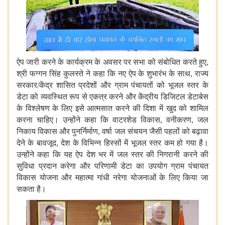
ऐप
जारी
करने
के
कार्यक्रम
के
अवसर
पर
सभा
को
संबोधित
करते
हुए
,
श्री
फग्गन
सिंह
कुलस्ते
ने
कहा
कि
नए
ऐप
के
शुभारंभ
के
साथ
,
राज्य
सरकार
/
केंद्र
शासित
प्रदेशों
और
ग्राम
पंचायतों
को
भूजल
स्तर
के
डेटा
को
व्यवस्थित
रूप
से
एकत्र
करने
और
केंद्रीय
डिजिटल
डेटाबेस
के
विश्लेषण
के
लिए
इसे
आत्मसात
करने
की
दिशा
में
खुद
को
शामिल
करना
चाहिए।
उन्होंने
कहा
कि
वाटरशेड
विकास
,
वनीकरण
,
जल
निकाय
विकास
और
पुनर्निर्माण
,
वर्षा
जल
संचयन
जैसी
पहलों
को
बढ़ावा
देने
के
बावजूद
,
देश
के
विभिन्न
हिस्सों
में
भूजल
स्तर
कम
हो
गया
है।
उन्होंने
कहा
कि
यह
ऐप
देश
भर
में
जल
स्तर
की
निगरानी
करने
की
सुविधा
प्रदान
करेगा
और
परिणामी
डेटा
का
उपयोग
ग्राम
पंचायत
विकास
योजना
और
महात्मा
गांधी
नरेगा
योजनाओं
के
लिए
किया
जा
सकता
है।