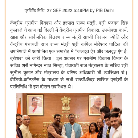
प्रविष्टि तिथि: 27 SEP 2022 5:49PM by PIB Delhi
केंद्रीय
ग्रामीण
विकास
और
इस्पात
राज्य
मंत्री
,
श्री
फग्गन
सिंह
कुलस्ते
ने
आज
नई
दिल्ली
में
केंद्रीय
ग्रामीण
विकास
,
उपभोक्ता
कार्य
,
खाद्य
और
सार्वजनिक
वितरण
राज्य
मंत्री
साध्वी
निरंजन
ज्योति
और
केंद्रीय
पंचायती
राज
राज्य
मंत्री
श्री
कपिल
मोरेश्वर
पाटिल
की
उपस्थिति
में
आयोजित
एक
समारोह
में
"
जलदूत
ऐप
और
जलदूत
ऐप
ई
-
ब्रोशर
"
को
जारी
किया।
इस
अवसर
पर
ग्रामीण
विकास
विभाग
के
सचिव
श्री
नागेन्द्र
नाथ
सिन्हा
,
पंचायती
राज
मंत्रालय
के
सचिव
श्री
सुनील
कुमार
और
मंत्रालय
के
वरिष्ठ
अधिकारी
भी
उपस्थित
थे।
वीडियो
-
कॉन्फ्रेंस
के
माध्यम
से
सभी
राज्यों
/
केंद्र
शासित
प्रदेशों
के
प्रतिनिधि
भी
इस
दौरान
उपस्थित
थे।