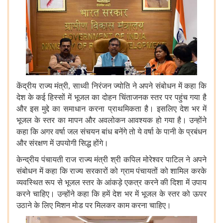
केंद्रीय
राज्य
मंत्री
,
साध्वी
निरंजन
ज्योति
ने
अपने
संबोधन
में
कहा
कि
देश
के
कई
हिस्सों
में
भूजल
का
दोहन
चिंताजनक
स्तर
पर
पहुंच
गया
है
और
इस
मुद्दे
का
समाधान
करना
प्राथमिकता
है।
इसलिए
देश
भर
में
भूजल
के
स्तर
का
मापन
और
अवलोकन
आवश्यक
हो
गया
है।
उन्होंने
कहा
कि
अगर
वर्षा
जल
संचयन
बांध
बनेंगे
तो
ये
वर्षा
के
पानी
के
प्रबंधन
और
संरक्षण
में
उपयोगी
सिद्ध
होंगे।
केन्द्रीय
पंचायती
राज
राज्य
मंत्री
श्री
कपिल
मोरेश्वर
पाटिल
ने
अपने
संबोधन
में
कहा
कि
राज्य
सरकारों
को
ग्राम
पंचायतों
को
शामिल
करके
व्यवस्थित
रूप
से
भूजल
स्तर
के
आंकड़े
एकत्र
करने
की
दिशा
में
उपाय
करने
चाहिए।
उन्होंने
कहा
कि
हमें
देश
भर
में
भूजल
के
स्तर
को
ऊपर
उठाने
के
लिए
मिशन
मोड
पर
मिलकर
काम
करना
चाहिए।