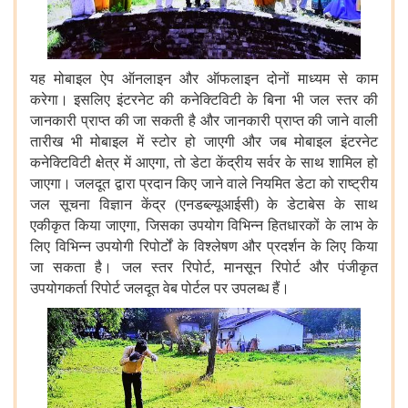
यह
मोबाइल
ऐप
ऑनलाइन
और
ऑफलाइन
दोनों
माध्यम
से
काम
करेगा।
इसलिए
इंटरनेट
की
कनेक्टिविटी
के
बिना
भी
जल
स्तर
की
जानकारी
प्राप्त
की
जा
सकती
है
और
जानकारी
प्राप्त
की
जाने
वाली
तारीख
भी
मोबाइल
में
स्टोर
हो
जाएगी
और
जब
मोबाइल
इंटरनेट
कनेक्टिविटी
क्षेत्र
में
आएगा
,
तो
डेटा
केंद्रीय
सर्वर
के
साथ
शामिल
हो
जाएगा।
जलदूत
द्वारा
प्रदान
किए
जाने
वाले
नियमित
डेटा
को
राष्ट्रीय
जल
सूचना
विज्ञान
केंद्र
(
एनडब्ल्यूआईसी
)
के
डेटाबेस
के
साथ
एकीकृत
किया
जाएगा
,
जिसका
उपयोग
विभिन्न
हितधारकों
के
लाभ
के
लिए
विभिन्न
उपयोगी
रिपोर्टों
के
विश्लेषण
और
प्रदर्शन
के
लिए
किया
जा
सकता
है।
जल
स्तर
रिपोर्ट
,
मानसून
रिपोर्ट
और
पंजीकृत
उपयोगकर्ता
रिपोर्ट
जलदूत
वेब
पोर्टल
पर
उपलब्ध
हैं।