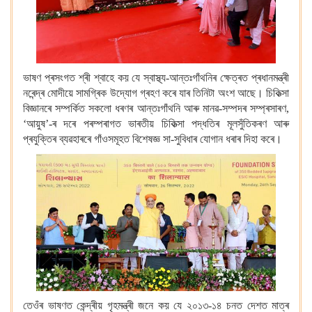
ভাষণ প্ৰসংগত শ্ৰী শ্বাহে কয় যে স্বাস্থ্য-আন্তঃগাঁথনিৰ ক্ষেত্ৰত প্ৰধানমন্ত্ৰী
নৰেন্দ্ৰ মোদীয়ে সামগ্ৰিক উদ্যোগ গ্ৰহণ কৰে যাৰ তিনিটা অংশ আছে। চিকিত্সা
বিজ্ঞানৰে সম্পৰ্কিত সকলো ধৰণৰ আন্তঃগাঁথনি আৰু মানৱ-সম্পদৰ সম্প্ৰসাৰণ,
‘আয়ুষ’-ৰ দৰে পৰম্পৰাগত ভাৰতীয় চিকিত্সা পদ্ধতিৰ মূলসুঁতিকৰণ আৰু
প্ৰযুক্তিৰ ব্যৱহাৰৰে গাঁওসমূহত বিশেষজ্ঞ সা-সুবিধাৰ যোগান ধৰাৰ দিহা কৰে।
তেওঁৰ ভাষণত কেন্দ্ৰীয় গৃহমন্ত্ৰী জনে কয় যে ২০১৩-১৪ চনত দেশত মাত্ৰ