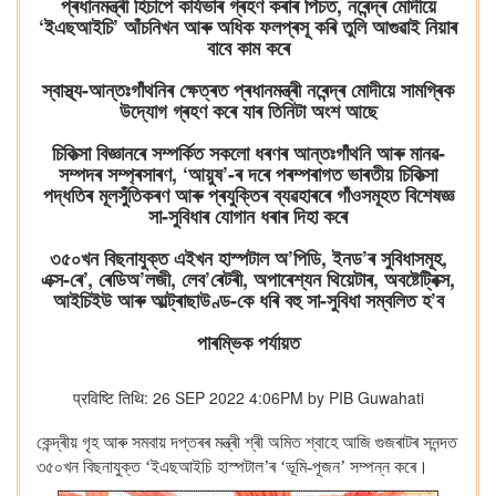
প্ৰধানমন্ত্ৰী হিচাপে কাৰ্যভাৰ গ্ৰহণ কৰাৰ পিচত, নৰেন্দ্ৰ মোদীয়ে
‘ইএছআইচি’ আঁচনিখন আৰু অধিক ফলপ্ৰসূ কৰি তুলি আগুৱাই নিয়াৰ
বাবে কাম কৰে
স্বাস্থ্য-আন্তঃগাঁথনিৰ ক্ষেত্ৰত প্ৰধানমন্ত্ৰী নৰেন্দ্ৰ মোদীয়ে সামগ্ৰিক
উদ্যোগ গ্ৰহণ কৰে যাৰ তিনিটা অংশ আছে
চিকিত্সা বিজ্ঞানৰে সম্পৰ্কিত সকলো ধৰণৰ আন্তঃগাঁথনি আৰু মানৱ-
সম্পদৰ সম্প্ৰসাৰণ, ‘আয়ুষ’-ৰ দৰে পৰম্পৰাগত ভাৰতীয় চিকিত্সা
পদ্ধতিৰ মূলসুঁতিকৰণ আৰু প্ৰযুক্তিৰ ব্যৱহাৰৰে গাঁওসমূহত বিশেষজ্ঞ
সা-সুবিধাৰ যোগান ধৰাৰ দিহা কৰে
৩৫০খন বিছনাযুক্ত এইখন হাস্পটাল অ’পিডি, ইনড’ৰ সুবিধাসমূহ,
এক্স-ৰে’, ৰেডিঅ’লজী, লেব’ৰেটৰী, অপাৰেশ্যন থিয়েটাৰ, অবষ্টেট্ৰিক্স,
আইচিইউ আৰু আল্ট্ৰাছাউণ্ড-কে ধৰি বহু সা-সুবিধা সম্বলিত হ’ব
পাৰম্ভিক পৰ্যায়ত
प्रविष्टि तिथि: 26 SEP 2022 4:06PM by PIB Guwahati
কেন্দ্ৰীয় গৃহ আৰু সমবায় দপ্তৰৰ মন্ত্ৰী শ্ৰী অমিত শ্বাহে আজি গুজৰাটৰ সনন্দত
৩৫০খন বিছনাযুক্ত ‘ইএছআইচি হাস্পটাল’ৰ ‘ভূমি-পূজন’ সম্পন্ন কৰে।