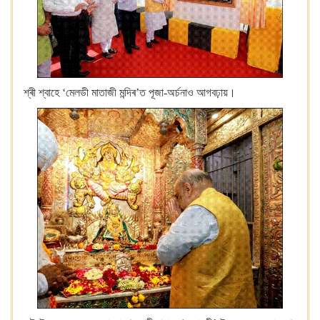
শ্ৰী শ্বাহে ‘মেলডী মাতাজী মন্দিৰ’ত পূজা-অৰ্চনাও আগবঢ়ায়।