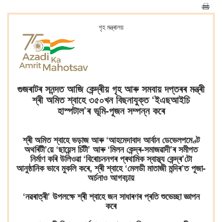
গৃহ মন্ত্ৰালয়
গুজৰাটৰ সনন্দত আজি কেন্দ্ৰীয় গৃহ আৰু সমবায় দপ্তৰৰ মন্ত্ৰী
শ্ৰী অমিত শ্বাহে ৩৫০খন বিছনাযুক্ত ‘ইএছআইচি
হাস্পটাল’ৰ ভূমি-পূজন সম্পন্ন কৰে
শ্ৰী অমিত শ্বাহে ভড়াজ আৰু ‘আহমেদাবাদ আৰ্বান ডেভেলপমেণ্ট
অথৰিটী’য়ে ‘ছায়েন্স চিটী’ আৰু ‘মিলন কেন্দ্ৰ-সমাজৱাদী’ৰ সমীপত
নিৰ্মাণ কৰি উলিওৱা ‘বিৰোচননগৰ প্ৰথামিক স্বাস্থ্য কেন্দ্ৰ’টো
আনুষ্ঠানিক ভাবে মুকলি কৰে, শ্ৰী শ্বাহে ‘মেলডী মাতাজী মন্দিৰ’ত পূজা-
অৰ্চনাও আগবঢ়ায়
‘নৱৰাত্ৰী’ উপলক্ষে শ্ৰী শ্বাহে জন সাধাৰণৰ প্ৰতি শুভেচ্ছা জ্ঞাপন
কৰে