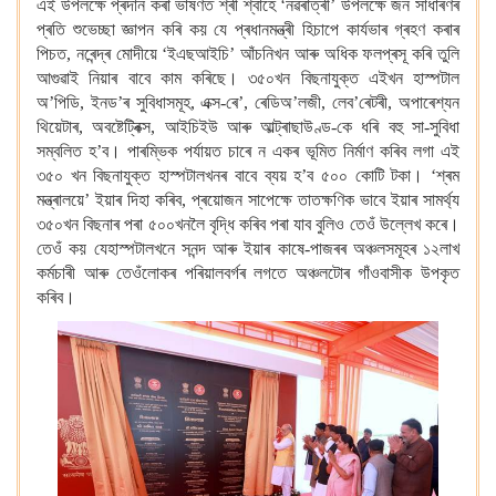
এই উপলক্ষে প্ৰদান কৰা ভাষণত শ্ৰী শ্বাহে ‘নৱৰাত্ৰী’ উপলক্ষে জন সাধাৰণৰ
প্ৰতি শুভেচ্ছা জ্ঞাপন কৰি কয় যে প্ৰধানমন্ত্ৰী হিচাপে কাৰ্যভাৰ গ্ৰহণ কৰাৰ
পিচত, নৰেন্দ্ৰ মোদীয়ে ‘ইএছআইচি’ আঁচনিখন আৰু অধিক ফলপ্ৰসূ কৰি তুলি
আগুৱাই নিয়াৰ বাবে কাম কৰিছে। ৩৫০খন বিছনাযুক্ত এইখন হাস্পটাল
অ’পিডি, ইনড’ৰ সুবিধাসমূহ, এক্স-ৰে’, ৰেডিঅ’লজী, লেব’ৰেটৰী, অপাৰেশ্যন
থিয়েটাৰ, অবষ্টেট্ৰিক্স, আইচিইউ আৰু আল্ট্ৰাছাউণ্ড-কে ধৰি বহু সা-সুবিধা
সম্বলিত হ’ব। পাৰম্ভিক পৰ্যায়ত চাৰে ন একৰ ভূমিত নিৰ্মাণ কৰিব লগা এই
৩৫০ খন বিছনাযুক্ত হাস্পটালখনৰ বাবে ব্যয় হ’ব ৫০০ কোটি টকা। ‘শ্ৰম
মন্ত্ৰালয়ে’ ইয়াৰ দিহা কৰিব, প্ৰয়োজন সাপেক্ষে তাতক্ষণিক ভাবে ইয়াৰ সামৰ্থ্য
৩৫০খন বিছনাৰ পৰা ৫০০খনলৈ বৃদ্ধি কৰিব পৰা যাব বুলিও তেওঁ উল্লেখ কৰে।
তেওঁ কয় যেহাস্পটালখনে সনন্দ আৰু ইয়াৰ কাষে-পাজৰৰ অঞ্চলসমূহৰ ১২লাখ
কৰ্মচাৰী আৰু তেওঁলোকৰ পৰিয়ালবৰ্গৰ লগতে অঞ্চলটোৰ গাঁওবাসীক উপকৃত
কৰিব।