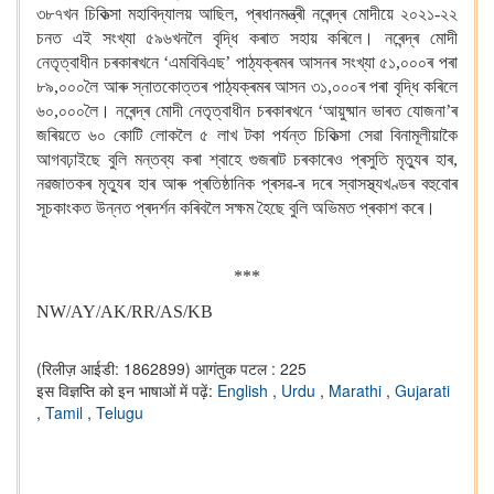
৩৮৭খন চিকিত্সা মহাবিদ্যালয় আছিল, প্ৰধানমন্ত্ৰী নৰেন্দ্ৰ মোদীয়ে ২০২১-২২
চনত এই সংখ্যা ৫৯৬খনলৈ বৃদ্ধি কৰাত সহায় কৰিলে। নৰেন্দ্ৰ মোদী
নেতৃত্বাধীন চৰকাৰখনে ‘এমবিবিএছ’ পাঠ্যক্ৰমৰ আসনৰ সংখ্যা ৫১,০০০ৰ পৰা
৮৯,০০০লৈ আৰু স্নাতকোত্তৰ পাঠ্যক্ৰমৰ আসন ৩১,০০০ৰ পৰা বৃদ্ধি কৰিলে
৬০,০০০লৈ। নৰেন্দ্ৰ মোদী নেতৃত্বাধীন চৰকাৰখনে ‘আয়ুষ্মান ভাৰত যোজনা’ৰ
জৰিয়তে ৬০ কোটি লোকলৈ ৫ লাখ টকা পৰ্যন্ত চিকিত্সা সেৱা বিনামূলীয়াকৈ
আগবঢ়াইছে বুলি মন্তব্য কৰা শ্বাহে গুজৰাট চৰকাৰেও প্ৰসুতি মৃত্যুৰ হাৰ,
নৱজাতকৰ মৃত্যুৰ হাৰ আৰু প্ৰতিষ্ঠানিক প্ৰসৱ-ৰ দৰে স্বাসস্থ্যখণ্ডৰ বহুবোৰ
সূচকাংকত উন্নত প্ৰদৰ্শন কৰিবলৈ সক্ষম হৈছে বুলি অভিমত প্ৰকাশ কৰে।
***
NW/AY/AK/RR/AS/KB
(रिलीज़ आईडी: 1862899)
आगंतुक पटल : 225
इस विज्ञप्ति को इन भाषाओं में पढ़ें:
English
,
Urdu
,
Marathi
,
Gujarati
,
Tamil
,
Telugu