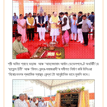
শ্ৰী অমিত শ্বাহে ভড়াজ আৰু ‘আহমেদাবাদ আৰ্বান ডেভেলপমেণ্ট অথৰিটী’য়ে
‘ছায়েন্স চিটী’ আৰু ‘মিলন কেন্দ্ৰ-সমাজৱাদী’ৰ সমীপত নিৰ্মাণ কৰি উলিওৱা
‘বিৰোচননগৰ প্ৰথামিক স্বাস্থ্য কেন্দ্ৰ’টো আনুষ্ঠানিক ভাবে মুকলি কৰে।