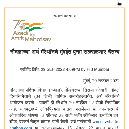
संरक्षण मंत्रालय
नौदलाच्या अर्ध मॅरेथॉनचे मुंबईत पुन्हा सळसळणार चैतन्य
प्रविष्टि तिथि: 29 SEP 2022 4:09PM by PIB Mumbai
मुंबई
, 29 सप्टेंबर 2022
नौदलाचा पश्चिम विभाग (कमांड)
,
नोव्हेंबरच्या तिसर्‍या रविवारी
,
नौदल
दिनानिमित्ताने (04 डिसें) वार्षिक समारोहअंतर्गत
,
अर्ध मॅरेथॉनचे
आयोजन करतो. यावर्षी ही मॅरेथॉन 20 नोव्हेंबर 22 रोजी नियोजित
आहे. धावपटूंमध्ये लोकप्रियता वाढत असलेल्या या कार्यक्रमाची
औपचारिक घोषणा 13 ऑगस्ट 22 रोजी फ्लॅग ऑफिसर कमांडिंग-इन-
चीफ
,
वेस्टर्न नेव्हल कमांड यांनी केली. सर्व गटांसाठी
wncnavyhalfm
arathon.com
या संकेतस्थळावर 15 ऑगस्ट 22 पासून यासाठी