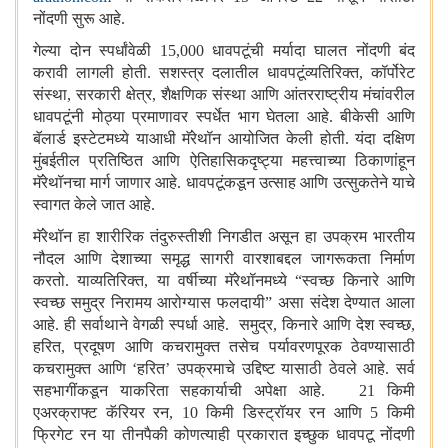
नोंदणी सुरू आहे.
गेल्या दोन स्पर्धांवेळी 15,000 धावपटूंची मर्यादा घालत नोंदणी बंद
करावी लागली होती. सशस्त्र दलातील धावपटूंव्यतिरिक्त
,
कॉर्पोरेट
संस्था
,
सरकारी क्षेत्र
,
शैक्षणिक संस्था आणि आंतरराष्ट्रीय मंचांवरील
धावपटूंनी मोठ्या प्रमाणावर स्पर्धेत भाग घेतला आहे. बीकेसी आणि
बॅलार्ड इस्टेटमध्ये याआधी मॅरेथॉन आयोजित केली होती. यंदा दक्षिण
मुंबईतील प्रतिष्ठित आणि ऐतिहासिकदृष्ट्या महत्त्वाच्या ठिकाणांहून
मॅरेथॉनचा मार्ग जाणार आहे. धावपटूंकडून उत्साह आणि उत्सुकतेने याचे
स्वागत केले जात आहे.
मॅरेथॉन हा शारीरिक तंदुरुस्तीशी निगडीत असून हा उपक्रम भारतीय
नौदल आणि देशाच्या समृद्ध सागरी वारशाबद्दल जागरूकता निर्माण
करतो. याव्यतिरिक्त
,
या वर्षीच्या मॅरेथॉनमध्ये
“
स्वच्छ किनारे आणि
स्वच्छ समुद्र निरामय आरोग्यास फलदायी
”
असा संदेश देण्यात आला
आहे. ही सर्वाथाने वेगळी स्पर्धा आहे. समुद्र
,
किनारे आणि देश स्वच्छ
,
हरित
,
प्रदूषण आणि कचरामुक्त तसेच पर्यावरणपूरक ठेवण्यासाठी
कचरामुक्त आणि ‘हरित’ उपक्रमाचे उद्दिष्ट यासाठी ठेवले आहे. सर्व
सहभागींकडून याकरिता सहकार्याची अपेक्षा आहे. 21 किमी
एअरक्राफ्ट कॅरियर रन
,
10 किमी डिस्ट्रॉयर रन आणि 5 किमी
फ्रिगेट रन या तीनपैकी कोणत्याही प्रकारात इच्छुक धावपटू नोंदणी