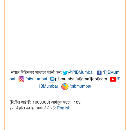
सोशल मिडियावर आम्हाला फॉलो करा:
@PIBMumbai
/
PIBMum
bai
/pibmumbai
pibmumbai[at]gmail[dot]com
/P
IBMumbai
/pibmumbai
(रिलीज़ आईडी: 1863383)
आगंतुक पटल : 189
इस विज्ञप्ति को इन भाषाओं में पढ़ें:
English