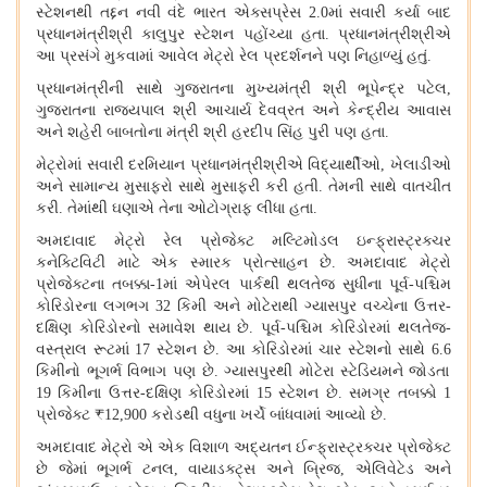
સ્ટેશનથી તદ્દન નવી વંદે ભારત એક્સપ્રેસ
2.0
માં સવારી કર્યા બાદ
પ્રધાનમંત્રી
શ્રી
કાલુપુર સ્ટેશન પહોંચ્યા હતા. પ્રધાનમંત્રી
શ્રી
એ
આ પ્રસંગે મુકવામાં આવેલ મેટ્રો રેલ પ્રદર્શનને પણ નિહાળ્યું હતું.
પ્રધાનમંત્રીની સાથે ગુજરાતના મુખ્યમંત્રી શ્રી ભૂપેન્દ્ર પટેલ
,
ગુજરાતના રાજ્યપાલ શ્રી આચાર્ય દેવવ્રત અને કેન્દ્રીય આવાસ
અને શહેરી બાબતોના મંત્રી શ્રી હરદીપ સિંહ પુરી પણ હતા.
મેટ્રોમાં સવારી દરમિયાન પ્રધાનમંત્રી
શ્રી
એ વિદ્યાર્થીઓ
,
ખેલાડીઓ
અને સામાન્ય મુસાફરો સાથે મુસાફરી કરી હતી. તેમની સાથે વાતચીત
કરી. તેમાંથી ઘણાએ તેના ઓટોગ્રાફ લીધા હતા.
અમદાવાદ મેટ્રો રેલ પ્રોજેક્ટ મલ્ટિમોડલ ઇન્ફ્રાસ્ટ્રક્ચર
કનેક્ટિવિટી માટે એક સ્મારક પ્રોત્સાહન છે. અમદાવાદ મેટ્રો
પ્રોજેક્ટના તબક્કા-
1
માં એપેરલ પાર્કથી થલતેજ સુધીના પૂર્વ-પશ્ચિમ
કોરિડોરના લગભગ
32
કિમી અને મોટેરાથી ગ્યાસપુર વચ્ચેના ઉત્તર-
દક્ષિણ કોરિડોરનો સમાવેશ થાય છે. પૂર્વ-પશ્ચિમ કોરિડોરમાં થલતેજ-
વસ્ત્રાલ રૂટમાં
17
સ્ટેશન છે. આ કોરિડોરમાં ચાર સ્ટેશનો સાથે
6.6
કિમીનો ભૂગર્ભ વિભાગ પણ છે. ગ્યાસપુરથી મોટેરા સ્ટેડિયમને જોડતા
19
કિમીના ઉત્તર-દક્ષિણ કોરિડોરમાં
15
સ્ટેશન છે. સમગ્ર તબક્કો
1
પ્રોજેક્ટ
₹12,900
કરોડથી વધુના ખર્ચે બાંધવામાં આવ્યો છે.
અમદાવાદ મેટ્રો એ એક વિશાળ અદ્યતન ઈન્ફ્રાસ્ટ્રક્ચર પ્રોજેક્ટ
છે જેમાં ભૂગર્ભ ટનલ
,
વાયાડક્ટ્સ અને બ્રિજ
,
એલિવેટેડ અને