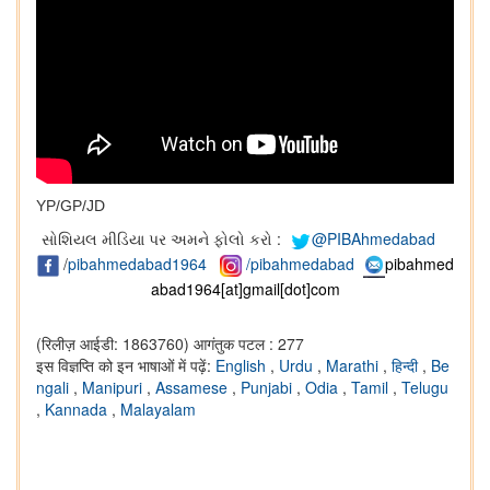
YP/GP/JD
સોશિયલ મીડિયા પર અમને ફોલો કરો :
@PIBAhmedabad
/
pibahmedabad1964
/pibahmedabad
pibahmed
abad1964[at]gmail[dot]com
(रिलीज़ आईडी: 1863760)
आगंतुक पटल : 277
इस विज्ञप्ति को इन भाषाओं में पढ़ें:
English
,
Urdu
,
Marathi
,
हिन्दी
,
Be
ngali
,
Manipuri
,
Assamese
,
Punjabi
,
Odia
,
Tamil
,
Telugu
,
Kannada
,
Malayalam