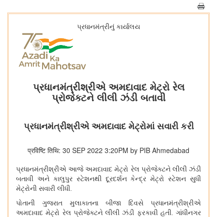
પ્રધાનમંત્રીનું કાર્યાલય
પ્રધાનમંત્રીશ્રીએ અમદાવાદ મેટ્રો રેલ
પ્રોજેક્ટને લીલી ઝંડી બતાવી
પ્રધાનમંત્રીશ્રીએ અમદાવાદ મેટ્રોમાં સવારી કરી
प्रविष्टि तिथि: 30 SEP 2022 3:20PM by PIB Ahmedabad
પ્રધાનમંત્રી
શ્રી
એ આજે ​​અમદાવાદ મેટ્રો રેલ પ્રોજેક્ટને લીલી ઝંડી
બતાવી અને કાલુપુર સ્ટેશનથી દૂરદર્શન કેન્દ્ર મેટ્રો સ્ટેશન સુધી
મેટ્રોની સવારી લીધી.
પોતાની ગુજરાત મુલાકાતના બીજા દિવસે પ્રધાનમંત્રી
શ્રી
એ
અમદાવાદ મેટ્રો રેલ પ્રોજેક્ટને લીલી ઝંડી ફરકાવી હતી. ગાંધીનગર