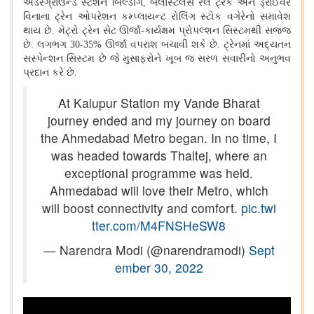
અંડરગ્રાઉન્ડ સ્ટેશન બિલ્ડીંગ
,
બેલાસ્ટલેસ રેલ ટ્રેક અને ડ્રાઈવર
વિનાના ટ્રેન ઓપરેશન કમ્પ્લાયન્ટ રોલિંગ સ્ટોક વગેરેનો સમાવેશ
થાય છે. મેટ્રો ટ્રેન સેટ ઊર્જા-કાર્યક્ષમ પ્રોપલ્શન સિસ્ટમથી સજ્જ
છે. લગભગ
30-35%
ઊર્જા વપરાશ બચાવી શકે છે. ટ્રેનમાં અદ્યતન
સસ્પેન્શન સિસ્ટમ છે જે મુસાફરોને ખૂબ જ સરળ સવારીનો અનુભવ
પ્રદાન કરે છે.
At Kalupur Station my Vande Bharat
journey ended and my journey on board
the Ahmedabad Metro began. In no time, I
was headed towards Thaltej, where an
exceptional programme was held.
Ahmedabad will love their Metro, which
will boost connectivity and comfort.
pic.twi
tter.com/M4FNSHeSW8
— Narendra Modi (@narendramodi)
Sept
ember 30, 2022