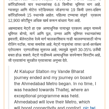
कॉरिडॉरमध्ये चार स्थानकांसह 6.6 किमीचा भूमिगत भाग आहे.
ग्यासपूर आणि मोटेरा स्टेडियमला जोडणाऱ्या 19 किमी उत्तर-दक्षिण
कॉरिडॉरमध्ये 15 स्थानके आहेत. पहिल्या टप्प्याचा संपूर्ण प्रकल्प
12,900 कोटींहून अधिक खर्च करून बांधला गेला आहे.
अहमदाबाद मेट्रो हा एक अत्याधुनिक पायाभूत प्रकल्प असून यामध्ये
भूमिगत बोगदे, मार्ग आणि पूल, उन्नत आणि भूमिगत स्थानकांच्या
इमारती, बॅलेस्टलेस रेल्वे मार्ग चालकाशिवाय गाडी चालवण्यासाठी योग्य
रोलिंग स्टॉक, याचा समावेश आहे. मेट्रो गाड्यांचा ताफा ऊर्जा-कार्यक्षम
प्रोपल्शन प्रणालीसह सुसज्ज आहे, ज्यामुळे सुमारे 30-35% उर्जेची
बचत होऊ शकते. मेट्रो गाडीमध्ये अत्याधुनिक सस्पेन्शन सिस्टीम आहे,
जी प्रवाशांना सुरळीत प्रवासाचा अनुभव देते.
At Kalupur Station my Vande Bharat
journey ended and my journey on board
the Ahmedabad Metro began. In no time, I
was headed towards Thaltej, where an
exceptional programme was held.
Ahmedabad will love their Metro, which
will boost connectivity and comfort.
pic.twi