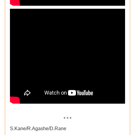
* * *
S.Kane/R.Agashe/D.Rane