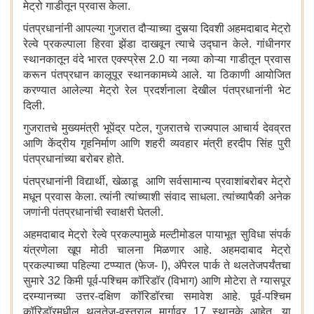
मेट्रो गाडीतून प्रवास केला.
पंतप्रधानांनी आपल्या गुजरात दौऱ्याच्या दुसर्‍या दिवशी अहमदाबाद मेट्रो
रेल्वे प्रकल्पाला हिरवा झेंडा दाखवून त्याचे उद्घान केले. गांधीनगर
स्थानकातून वंदे भारत एक्स्प्रेस 2.0 या नव्या कोऱ्या गाडीतून प्रवास
करून पंतप्रधान कालूपूर स्थानकामध्ये आले. या ठिकाणी आयोजित
करण्यात आलेल्या मेट्रो रेल प्रदर्शनाला देखील पंतप्रधानांनी भेट
दिली.
गुजरातचे मुख्यमंत्री भूपेंद्र पटेल, गुजरातचे राज्यपाल आचार्य देवव्रत
आणि केंद्रीय गृहनिर्माण आणि शहरी व्यवहार मंत्री हरदीप सिंह पुरी
पंतप्रधानांच्या बरोबर होते.
पंतप्रधानांनी विद्यार्थी, खेळाडू आणि सर्वसामान्य प्रवाशांबरोबर मेट्रो
मधून प्रवास केला. त्यांनी त्यांच्याशी संवाद साधला. त्यांच्यापैकी अनेक
जणांनी पंतप्रधानांची स्वाक्षरी घेतली.
अहमदाबाद मेट्रो रेल्वे प्रकल्पामुळे मल्टीमोडल पायाभूत सुविधा संपर्क
यंत्रणेला खूप मोठी चालना मिळणार आहे. अहमदाबाद मेट्रो
प्रकल्पाच्या पहिल्या टप्प्यात (फेज- I), अ‍ॅपेरल पार्क ते थलतेजपर्यंतचा
सुमारे 32 किमी पूर्व-पश्चिम कॉरिडॉर (विभाग) आणि मोटेरा ते ग्यासपूर
दरम्यानच्या उत्तर-दक्षिण कॉरिडॉरचा समावेश आहे. पूर्व-पश्चिम
कॉरिडॉरमधील थलतेज-वस्त्राल मार्गावर 17 स्थानके आहेत. या