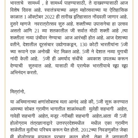
भारताचे सामर्थ्य
हे सामर्थ्य पाहण्यासाठी
ते दाखवण्यासाठी आज
,
,
विशेष दिवस आहे. स्वातंत्र्याच्या अमृत महोत्सवाच्या या ऐतिहासिक
काळात
ऑक्टोबर
ही तारीख इतिहासात नोंदवली जाणार आहे.
1
2022
दुसरे म्हणजे नवरात्रोत्सव सुरु आहे. शक्तीच्या उपासनेचा हा उत्सव
असतो आणि
व्या शतकातील जी सर्वात मोठी शक्ती आहे
त्या
21
,
शक्तीला नव्या उंचीवर नेण्याचा आज आरंभही होत आहे. आज देशाच्या
वतीने
देशातील दूरसंचार उद्योगाकडून
कोटी भारतीयांना
जी
,
, 130
5
च्या रूपाने एक अनोखी भेट मिळत आहे.
जी ने देशात नव्या युगाची
5
नांदी केली आहे.
जी ही अमर्याद संधींचे अवकाश उपलब्ध करून
5
देण्याची सुरुवात आहे. यासाठी मी प्रत्येक भारतीयाचे खूप खूप
अभिनंदन करतो.
मित्रांनो
,
या अभिमानाच्या क्षणांसोबतच मला आनंद आहे की
जी सुरू करण्यात
, 5
आमच्या सोबत ग्रामीण भागातील शाळांमधली मुलेही सहभागी आहेत
,
गावेही सहभागी आहेत
मजूर -गरीबही सहभागी आहेत.आता मी
जी
,
5
होलोग्राम तंत्रज्ञानाद्वारे उत्तरप्रदेशमधील मधील एका ग्रामीण
शाळेतील मुलीचा परिचय करून घेत होतो.
च्या निवडणुकीत जेव्हा
2012
मी होलोग्राम वापरून प्रचार करत होतो
तेव्हा ते जगासाठी
,