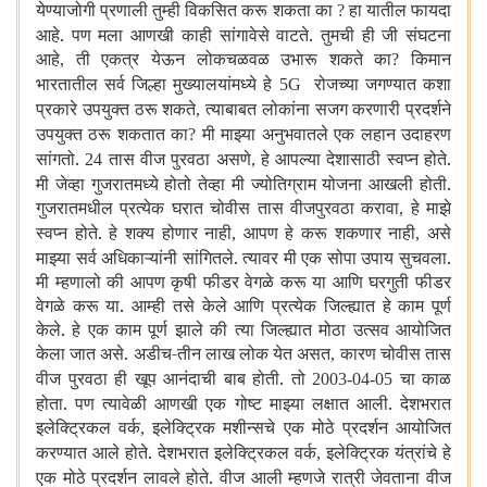
येण्याजोगी प्रणाली तुम्ही विकसित करू शकता का
हा यातील फायदा
?
आहे. पण मला आणखी काही सांगावेसे वाटते. तुमची ही जी संघटना
आहे
ती एकत्र येऊन लोकचळवळ उभारू शकते का
किमान
,
?
भारतातील सर्व जिल्हा मुख्यालयांमध्ये हे
रोजच्या जगण्यात कशा
5G
प्रकारे उपयुक्त ठरू शकते
त्याबाबत लोकांना सजग करणारी प्रदर्शने
,
उपयुक्त ठरू शकतात का
मी माझ्या अनुभवातले एक लहान उदाहरण
?
सांगतो.
तास वीज पुरवठा असणे
हे आपल्या देशासाठी स्वप्न होते.
24
,
मी जेव्हा गुजरातमध्ये होतो तेव्हा मी ज्योतिग्राम योजना आखली होती.
गुजरातमधील प्रत्येक घरात चोवीस तास वीजपुरवठा करावा
हे माझे
,
स्वप्न होते. हे शक्य होणार नाही
आपण हे करू शकणार नाही
असे
,
,
माझ्या सर्व अधिकाऱ्यांनी सांगितले. त्यावर मी एक सोपा उपाय सुचवला.
मी म्हणालो की आपण कृषी फीडर वेगळे करू या आणि घरगुती फीडर
वेगळे करू या. आम्ही तसे केले आणि प्रत्येक जिल्ह्यात हे काम पूर्ण
केले. हे एक काम पूर्ण झाले की त्या जिल्ह्यात मोठा उत्सव आयोजित
केला जात असे. अडीच-तीन लाख लोक येत असत
कारण चोवीस तास
,
वीज पुरवठा ही खूप आनंदाची बाब होती. तो
चा काळ
2003-04-05
होता. पण त्यावेळी आणखी एक गोष्ट माझ्या लक्षात आली. देशभरात
इलेक्ट्रिकल वर्क
इलेक्ट्रिक मशीन्सचे एक मोठे प्रदर्शन आयोजित
,
करण्यात आले होते. देशभरात इलेक्ट्रिकल वर्क
इलेक्ट्रिक यंत्रांचे हे
,
एक मोठे प्रदर्शन लावले होते. वीज आली म्हणजे रात्री जेवताना वीज