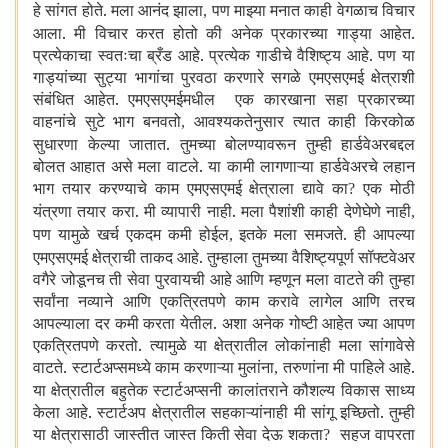
हे सांगत होते. मला आनंद झाला
पण माझ्या मनात काही वेगळाच विचार
,
आला. मी विचार करत होतो की अनेक प्रकारच्या गाड्या आहेत.
प्रत्येकाचा स्वतःचा ब्रँड आहे. प्रत्येक गाडीचे वैशिष्ट्य आहे. पण या
गाड्यांच्या सुट्या भागांचा पुरवठा करणारे सगळे एमएसएमई क्षेत्राशी
संबंधित आहेत. एमएसएमईमधील एक कारखाना सहा प्रकारच्या
वाहनांचे सुटे भाग बनवतो
आवश्यकतेनुसार त्यात काही किरकोळ
,
सुधारणा केल्या जातात. तुमच्या बोलण्यावरून तुम्ही हार्डवेअरबद्दल
बोलत आहात असे मला वाटले. या कामी लागणाऱ्या हार्डवेअरचे लहान
भाग तयार करण्याचे काम एमएसएमई क्षेत्राला द्यावे का
एक मोठी
?
यंत्रणा तयार करा. मी व्यापारी नाही. मला पैशांशी काही देणेघेणे नाही
,
पण यामुळे खर्च एकदम कमी होईल
इतके मला समजते. ही आपल्या
,
एमएसएमई क्षेत्राची ताकद आहे. तुम्हाला तुमच्या वैशिष्ट्यपूर्ण सॉफ्टवेअर
वगैरे जोडूनच ती सेवा पुरवायची आहे आणि म्हणून मला वाटते की तुम्हा
सर्वांना नव्याने आणि एकत्रितपणे काम करावे लागेल आणि तरच
आपल्याला दर कमी करता येतील. अशा अनेक गोष्टी आहेत ज्या आपण
एकत्रितपणे करतो. त्यामुळे या क्षेत्रातील लोकांनाही मला सांगावेसे
वाटते. स्टार्टअप्समध्ये काम करणाऱ्या मुलांना
तरुणांना मी पाहिले आहे.
,
या क्षेत्रातील बहुतेक स्टार्टअप्सनी कालांतराने कौशल्य विकास साध्य
केला आहे. स्टार्टअप क्षेत्रातील सहकाऱ्यांनाही मी सांगू इच्छितो. तुम्ही
या क्षेत्रासाठी जास्तीत जास्त किती सेवा देऊ शकता
सहज वापरता
?