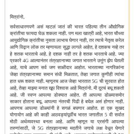
मित्रांनो
,
सर्वसाधारणपणे असं म्हटलं जातं की भारत पहिल्या तीन औद्योगिक
क्रांतीचा फायदा घेऊ शकला नाही. पण मला खात्री आहे
भारत चौथ्या
,
आयुद्योगिक क्रांतीचा नुसता लाभाच घेणार नाही
तर त्याचे नेतृत्व करेल
,
आणि विद्वान लोक तर म्हणायला सुद्धा लागले आहेत
हे दशकच नव्हे तर
,
हे शतक भारताचे आहे. हे दशक नाही तर हे शतक भारताचे आहे. ज्या
प्रकारे
आल्यानंतर तंत्रज्ञानाच्या जगात भारताने उत्तुंग झेप घेतली
4G
आहे
याचे आपण सर्व जण साक्षीदार आहोत. भारताच्या नागरिकांना
,
जेव्हा तंत्रज्ञानाच्या समान संधी मिळतात
तेव्हा जगात कुणीही त्यांचा
,
हात धरू शकत नाही. म्हणूनच आज जेव्हा भारतात
ची सुरवात होत
5G
आहे
तेव्हा माझ्या मनात खूप विश्वास आहे मित्रांनो. मी दूरचं बघू शकतो
,
आहे. जी स्वप्न आपल्या डोक्यात आहेत. ती आपल्या डोळ्यासमोर
साकार होताना बघू. आपल्या नंतरची पिढी हे बघेल असं होणार नाही.
आपणच आपल्या डोळ्यांनी हे सगळं बघणार आहोत. हा एक सुखद
योगायोग आहे की काही आठवड्यांपूर्वीच भारत जगातील
वी सर्वात
5
मोठी अर्थव्यवस्था बनला आहे. आणि म्हणून या प्रसंगी आपल्या
तरुणांसाठी
जे
तंत्रज्ञानाच्या मदतीने जगाचे लक्ष वेधून घेणारे
,
5G