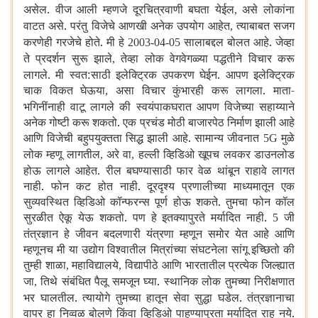
असेल. वीज आली म्हणजे दूरचित्रवाणी बघता येईल
असे लोकांना
,
वाटत असे. परंतु विजेचे आणखी अनेक उपयोग आहेत
त्याबाबत सजग
,
करणेही गरजेचे होते. मी हे
सालाबद्दल बोलत आहे. जेव्हा
2003-04-05
ते प्रदर्शन सुरू झाले
तेव्हा लोक वेगवेगळ्या पद्धतीने विचार करू
,
लागले. मी स्वत:साठी इलेक्ट्रिक उपकरण घेईन. आपण इलेक्ट्रिक
चाक विकत घेऊया
असा विचार कुंभारही करू लागला. माता-
,
भगिनींनाही वाटू लागले की स्वयंपाकघरात आपण विजेच्या सहाय्याने
अनेक गोष्टी करू शकतो. एक प्रचंड मोठी बाजारपेठ निर्माण झाली आहे
आणि विजेची बहुपयुक्तता सिद्ध झाली आहे. सामान्य जीवनात
मुळे
5G
लोक म्हणू लागतील
अरे वा
हल्ली व्हिडिओ खूपच लवकर डाउनलोड
,
,
होऊ लागले आहेत. रील बघण्यासाठी फार वेळ थांबून राहावे लागत
नाही. फोन कट होत नाही. दूरदृश्य प्रणालीच्या माध्यमातून एक
सुव्यवस्थित व्हिडिओ कॉन्फरन्स पूर्ण होऊ शकते. तुमचा फोन कॉल
सुरळीत ऐकू येऊ शकतो. पण हे इतक्यापुरते मर्यादित नाही.
जी
5
तंत्रज्ञान हे जीवन बदलणारी यंत्रणा म्हणून समोर येत आहे आणि
म्हणूनच मी या उद्योग विश्वातील मित्रांच्या संघटनेला सांगू इच्छितो की
तुम्ही शाळा
महाविद्यालये
विद्यापीठे आणि भारतातील प्रत्येक जिल्ह्यात
,
,
जा
तिथे संबंधित पैलू समजून घ्या. स्थानिक लोक तुमच्या निरीक्षणात
,
भर घालतील. त्यायोगे तुमच्या हातून सेवा सुद्धा घडेल. तंत्रज्ञानाचा
वापर हा निव्वळ बोलणे किंवा व्हिडिओ पाहण्यापुरता मर्यादित राहू नये.