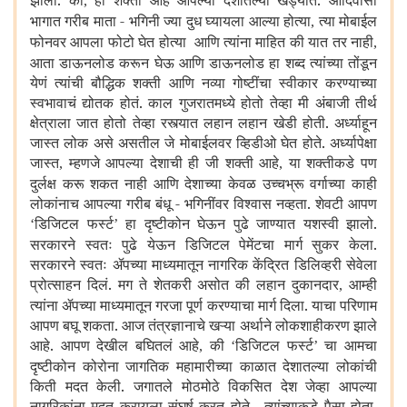
झालो. की
ही शक्ती आहे आपल्या देशांतल्या खेड्यांत. आदिवासी
,
भागात गरीब माता - भगिनी ज्या दुध घ्यायला आल्या होत्या
त्या मोबाईल
,
फोनवर आपला फोटो घेत होत्या आणि त्यांना माहित की यात तर नाही
,
आता डाऊनलोड करून घेऊ आणि डाऊनलोड हा शब्द त्यांच्या तोंडून
येणं त्यांची बौद्धिक शक्ती आणि नव्या गोष्टींचा स्वीकार करण्याच्या
स्वभावाचं द्योतक होतं. काल गुजरातमध्ये होतो तेव्हा मी अंबाजी तीर्थ
क्षेत्राला जात होतो तेव्हा रस्त्यात लहान लहान खेडी होती. अर्ध्याहून
जास्त लोक असे असतील जे मोबाईलवर व्हिडीओ घेत होते. अर्ध्यापेक्षा
जास्त
म्हणजे आपल्या देशाची ही जी शक्ती आहे
या शक्तीकडे पण
,
,
दुर्लक्ष करू शकत नाही आणि देशाच्या केवळ उच्चभ्रू वर्गाच्या काही
लोकांनाच आपल्या गरीब बंधू - भगिनींवर विश्वास नव्हता. शेवटी आपण
डिजिटल फर्स्ट
हा दृष्टीकोन घेऊन पुढे जाण्यात यशस्वी झालो.
‘
’
सरकारने स्वतः पुढे येऊन डिजिटल पेमेंटचा मार्ग सुकर केला.
सरकारने स्वतः ॲपच्या माध्यमातून नागरिक केंद्रित डिलिव्हरी सेवेला
प्रोत्साहन दिलं. मग ते शेतकरी असोत की लहान दुकानदार
आम्ही
,
त्यांना ॲपच्या माध्यमातून गरजा पूर्ण करण्याचा मार्ग दिला. याचा परिणाम
आपण बघू शकता. आज तंत्रज्ञानाचे खऱ्या अर्थाने लोकशाहीकरण झाले
आहे. आपण देखील बघितलं आहे
की
डिजिटल फर्स्ट
चा आमचा
,
‘
’
दृष्टीकोन कोरोना जागतिक महामारीच्या काळात देशातल्या लोकांची
किती मदत केली. जगातले मोठमोठे विकसित देश जेव्हा आपल्या
नागरिकांना मदत करायला संघर्ष करत होते. त्यांच्याकडे पैसा होता
,