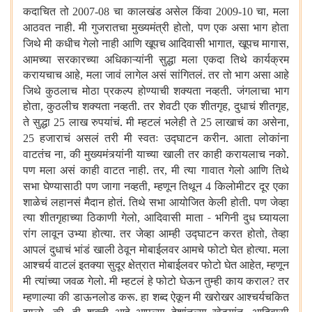
कदाचित तो
चा कालखंड असेल किंवा
चा
मला
2007-08
2009-10
,
आठवत नाही. मी गुजरातचा मुख्यमंत्री होतो
पण एक असा भाग होता
,
जिथे मी कधीच गेलो नाही आणि खूपच आदिवासी भागात
खूपच मागास
,
,
आमच्या सरकारच्या अधिकाऱ्यांनी सुद्धा मला एकदा तिथे कार्यक्रम
करायचाच आहे
मला जावं लागेल असं सांगितलं. तर तो भाग असा आहे
,
जिथे कुठलाच मोठा प्रकल्प होण्याची शक्यता नव्हती. जंगलाचा भाग
होता
कुठलीच शक्यता नव्हती. तर शेवटी एक शीतगृह
दुधाचं शीतगृह
,
,
,
ते सुद्धा
लाख रुपयांचं. मी म्हटलं भलेही ते
लाखाचं का असेना
25
25
,
हजाराचं असलं तरी मी स्वतः उद्घाटन करीन. आता लोकांना
25
वाटतंच ना
की मुख्यमंत्र्यांनी याच्या खाली तर काही करायलाच नको.
,
पण मला असं काही वाटत नाही. तर
मी त्या गावात गेलो आणि तिथे
,
सभा घेण्यासाठी पण जागा नव्हती
म्हणून तिथून
किलोमीटर दूर एका
,
4
शाळेचं लहानसं मैदान होतं. तिथे सभा आयोजित केली होती. पण जेव्हा
त्या शीतगृहाच्या ठिकाणी गेलो
आदिवासी माता - भगिनी दुध घ्यायला
,
रांग लावून उभ्या होत्या. तर जेव्हा आम्ही उद्घाटन करत होतो
तेव्हा
,
आपलं दुधाचं भांडं खाली ठेवून मोबाईलवर आमचे फोटो घेत होत्या. मला
आश्चर्य वाटलं इतक्या सुदूर क्षेत्रात मोबाईलवर फोटो घेत आहेत
म्हणून
,
मी त्यांच्या जवळ गेलो. मी म्हटलं हे फोटो घेऊन तुम्ही काय कराल
तर
?
म्हणाल्या की डाऊनलोड करू. हा शब्द ऐकून मी खरोखर आश्चर्यचकित