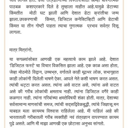
जावे लागले होते.
जी तंत्रज्ञानाच्या विस्तारासाठी आम्ही धोरणात्मक
4
पाठबळ कशाप्रकारे दिले हे तुम्हाला माहीत आहे.यामुळे डेटाच्या
किंमतीत मोठी घट झाली आणि देशात डेटा क्रांतीचा जन्म
झाला.उपकरणाची किंमत
डिजिटल कनेक्टिव्हिटी आणि डेटाची
,
किंमत या तीन गोष्टी पाहता त्याचा गुणात्मक प्रभाव सर्वत्र दिसू
लागला.
मात्र मित्रांनो
,
या सगळ्यांसोबत आणखी एक महत्वाचे काम झाले आहे. देशात
डिजिटल फर्स्ट
चा विचार विकसित झाला आहे. एक काळ असा होता
'
'
,
जेव्हा मोठमोठे विद्वान
उच्चभ्रु
वर्गातले काही मूठभर लोक
सभागृहात
,
,
,
काही लोकांनी दिलेली भाषणे ऐका. आपले नेते कशी भाषण करत असत.
त्यांची थट्टा करत असत. त्यांना असे वाटत असे
त्यांना असे वाटत
,
असे की गरीब लोकांची क्षमताच नाही. त्यांना डिजिटल वगैरे काही
कळणार नाही. त्यांना गरिबांच्या क्षमतेविषयी शंका होती. मात्र
देशाच्या
,
सर्वसामान्य माणसांची समज
त्यांची सद्सद्विवेकबुद्धी
त्यांचे जिज्ञासू मन
,
,
याबद्दल मला कायमच विश्वास राहिलेला आहे. मी पाहिलं आहे की
भारतातली गरीबातली गरीब व्यक्तीही नवं तंत्रज्ञान वापरण्यात कायम
पुढे असते. आणि मी माझा आणखी एक छोटासा अनुभव सांगतो.