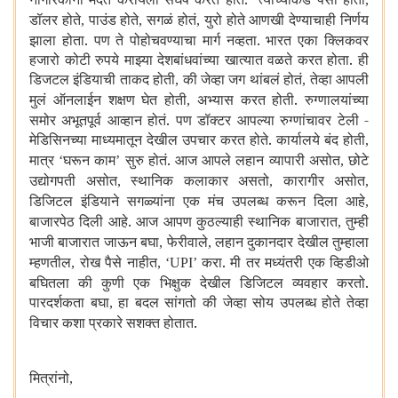
डॉलर होते
पाउंड होते
सगळं होतं
युरो होते आणखी देण्याचाही निर्णय
,
,
,
झाला होता. पण ते पोहोचवण्याचा मार्ग नव्हता. भारत एका क्लिकवर
हजारो कोटी रुपये माझ्या देशबांधवांच्या खात्यात वळते करत होता. ही
डिजटल इंडियाची ताकद होती
की जेव्हा जग थांबलं होतं
तेव्हा आपली
,
,
मुलं ऑनलाईन शक्षण घेत होती
अभ्यास करत होती. रुग्णालयांच्या
,
समोर अभूतपूर्व आव्हान होतं. पण डॉक्टर आपल्या रुग्णांचावर टेली -
मेडिसिनच्या माध्यमातून देखील उपचार करत होते. कार्यालये बंद होती
,
मात्र
घरून काम
सुरु होतं. आज आपले लहान व्यापारी असोत
छोटे
‘
’
,
उद्योगपती असोत
स्थानिक कलाकार असतो
कारागीर असोत
,
,
,
डिजिटल इंडियाने सगळ्यांना एक मंच उपलब्ध करून दिला आहे
,
बाजारपेठ दिली आहे. आज आपण कुठल्याही स्थानिक बाजारात
तुम्ही
,
भाजी बाजारात जाऊन बघा
फेरीवाले
लहान दुकानदार देखील तुम्हाला
,
,
म्हणतील
रोख पैसे नाहीत
करा. मी तर मध्यंतरी एक व्हिडीओ
,
, ‘UPI’
बघितला की कुणी एक भिक्षुक देखील डिजिटल व्यवहार करतो.
पारदर्शकता बघा
हा बदल सांगतो की जेव्हा सोय उपलब्ध होते तेव्हा
,
विचार कशा प्रकारे सशक्त होतात.
मित्रांनो
,