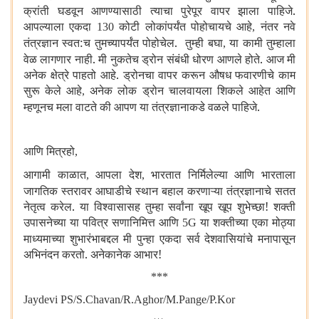
क्रांती घडवून आणण्यासाठी त्याचा पुरेपूर वापर झाला पाहिजे.
आपल्याला एकदा
कोटी लोकांपर्यंत पोहोचायचे आहे
नंतर नवे
130
,
तंत्रज्ञान स्वत:च तुमच्यापर्यंत पोहोचेल. तुम्ही बघा
या कामी तुम्हाला
,
वेळ लागणार नाही. मी नुकतेच ड्रोन संबंधी धोरण आणले होते. आज मी
अनेक क्षेत्रे पाहतो आहे. ड्रोनचा वापर करून औषध फवारणीचे काम
सुरू केले आहे
अनेक लोक ड्रोन चालवायला शिकले आहेत आणि
,
म्हणूनच मला वाटते की आपण या तंत्रज्ञानाकडे वळले पाहिजे.
आणि मित्रहो
,
आगामी काळात
आपला देश
भारतात निर्मिलेल्या आणि भारताला
,
,
जागतिक स्तरावर आघाडीचे स्थान बहाल करणाऱ्या तंत्रज्ञानाचे सतत
नेतृत्व करेल. या विश्वासासह तुम्हा सर्वांना खूप खूप शुभेच्छा! शक्ती
उपासनेच्या या पवित्र सणानिमित्त आणि
या शक्तीच्या एका मोठ्या
5G
माध्यमाच्या शुभारंभाबद्दल मी पुन्हा एकदा सर्व देशवासियांचे मनापासून
अभिनंदन करतो. अनेकानेक आभार!
***
Jaydevi PS/S.Chavan/R.Aghor/M.Pange/P.Kor