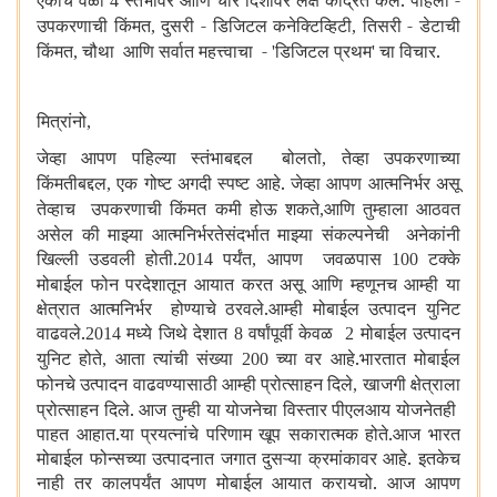
एकाच वेळी
स्तंभांवर आणि चार दिशांवर लक्ष केंद्रित केले. पहिला -
4
उपकरणाची किंमत
दुसरी - डिजिटल कनेक्टिव्हिटी
तिसरी - डेटाची
,
,
किंमत
चौथा आणि सर्वात महत्त्वाचा -
डिजिटल प्रथम
चा विचार.
,
'
'
मित्रांनो
,
जेव्हा आपण पहिल्या स्तंभाबद्दल बोलतो
तेव्हा उपकरणाच्या
,
किंमतीबद्दल
एक गोष्ट अगदी स्पष्ट आहे. जेव्हा आपण आत्मनिर्भर असू
,
तेव्हाच उपकरणाची किंमत कमी होऊ शकते
आणि तुम्हाला आठवत
,
असेल की माझ्या आत्मनिर्भरतेसंदर्भात माझ्या संकल्पनेची अनेकांनी
खिल्ली उडवली होती.
पर्यंत
आपण जवळपास
टक्के
2014
,
100
मोबाईल फोन परदेशातून आयात करत असू आणि म्हणूनच आम्ही या
क्षेत्रात आत्मनिर्भर होण्याचे ठरवले.आम्ही मोबाईल उत्पादन युनिट
वाढवले.
मध्ये जिथे देशात
वर्षांपूर्वी केवळ
मोबाईल उत्पादन
2014
8
2
युनिट होते
आता त्यांची संख्या
च्या वर आहे.भारतात मोबाईल
,
200
फोनचे उत्पादन वाढवण्यासाठी आम्ही प्रोत्साहन दिले
खाजगी क्षेत्राला
,
प्रोत्साहन दिले. आज तुम्ही या योजनेचा विस्तार पीएलआय योजनेतही
पाहत आहात.या प्रयत्नांचे परिणाम खूप सकारात्मक होते.आज भारत
मोबाईल फोन्सच्या उत्पादनात जगात दुसऱ्या क्रमांकावर आहे. इतकेच
नाही तर कालपर्यंत आपण मोबाईल आयात करायचो. आज आपण