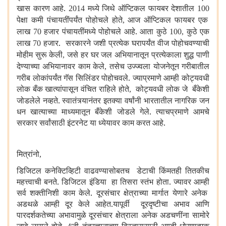
खास कारण आहे.
मध्ये जिथे ऑप्टिकल फायबर देशातील
2014
100
पेक्षा कमी पंचायतींपर्यंत पोहोचले होते
आज ऑप्टिकल फायबर एक
,
लाख
हजार पंचायतींमध्ये पोहोचले आहे. आता कुठे
कुठे एक
70
100,
लाख
हजार. सरकारने जशी प्रत्येक घरापर्यंत वीज पोहोचवण्याची
70
मोहीम सुरू केली
जसे हर घर जल अभियानातून प्रत्येकाला शुद्ध पाणी
,
देण्याच्या अभियानावर काम केले
तसेच उज्ज्वला योजनेतून गरीबातील
,
गरीब लोकांपर्यंत गॅस सिलिंडर पोहोचवले. ज्याप्रमाणे आम्ही कोट्यवधी
लोक बँक खात्यांपासून वंचित राहिले होते
कोट्यवधी लोक जे बँकेशी
,
जोडलेले नव्हते. स्वातंत्र्यानंतर इतक्या वर्षांनी भारतातील नागरिक जन
धन खात्याच्या माध्यमातून बँकेशी जोडले गेले. त्याचप्रमाणे आमचे
सरकार सर्वांसाठी इंटरनेट या ध्येयावर काम करत आहे.
मित्रांनो
,
डिजिटल कनेक्टिव्हिटी वाढवण्यासोबतच डेटाची किंमतही तितकीच
महत्त्वाची बनते. डिजिटल इंडिया हा तिसरा स्तंभ होता. ज्यावर आम्ही
सर्व शक्तीनिशी काम केले. दूरसंचार क्षेत्राच्या मार्गात येणारे अनेक
अडथळे आम्ही दूर केले आहेत.यापूर्वी दूरदृष्टीचा अभाव आणि
पारदर्शकतेच्या अभावामुळे दूरसंचार क्षेत्राला अनेक अडचणींना सामोरे