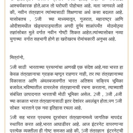
आश्चर्यकारक होते.आज तो घरोघरी पोहोचत आहे. मला जाणवले आहे
की
नवीन तंत्रज्ञान त्यांच्यासाठी शिक्षणाचा अर्थ कसा बदलत आहे.
,
यासोबतच
जी च्या माध्यमातून
गुजरात
महाराष्ट्र आणि
, 5
,
,
ओदीशामधील खेड्यापाड्यातील अगदी दुर्गम शाळांपर्यंत मोठमोठ्या
तज्ञांसोबत मुले वर्गात नवीन गोष्टी शिकत आहेत.त्यांच्यासोबत नव्या
युगाच्या वर्गात सहभागी होणे हा खरोखरच रोमांचकारी अनुभव आहे.
मित्रांनो
,
जी साठी भारताच्या प्रयत्नांचा आणखी एक संदेश आहे.नवा भारत हा
5
केवळ तंत्रज्ञानाचा ग्राहक म्हणून राहणार नाही
तर त्या तंत्रज्ञानाच्या
,
विकासात आणि अंमलबजावणीत भारत अतिशय सक्रिय भूमिका
बजावेल.भविष्यातील वायरलेस तंत्रज्ञानाची रचना करताना
त्याच्याशी
,
संबंधित उत्पादनात भारताची मोठी भूमिका असेल.
जी
जी
जी
2
, 3
,4
च्या काळात भारत तंत्रज्ञानासाठी इतर देशांवर अवलंबून होता.पण
जी
5
सोबत भारताने एक नवा इतिहास रचला आहे.
जी सह भारत प्रथमच दूरसंचार तंत्रज्ञानामध्ये जागतिक मापदंड
5
स्थापित करत आहे.भारत आघाडीवर आहे. आज इंटरनेट वापरणाऱ्या
प्रत्येक व्यक्तीला ही गोष्ट समजत आहे की
जी तंत्रज्ञान इंटरनेटची
, 5