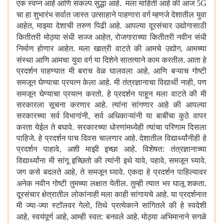
एक स्वप्न आहे आणि संकल्प सुद्धा आहे. मला माहिती आहे की आज
5G
चा हा शुभारंभ सर्वात जास्त उत्साहाने पाहणारा वर्ग म्हणजे देशातील युवा
आहेत
माझ्या देशाची तरुण पिढी आहे. आपल्या दूरसंचार उद्योगासाठी
,
कितीतरी मोठ्या संधी सज्ज आहेत
रोजगाराच्या कितीतरी नवीन संधी
,
निर्माण होणार आहेत. मला खात्री वाटते की आमचे उद्योग
आमच्या
,
संस्था आणि आमचा युवा वर्ग या दिशेने सातत्याने काम करतील. आता हे
प्रदर्शन पाहण्यात मी बराच वेळ घालवला आहे
आणि बऱ्याच गोष्टी
,
समजून घेण्याचा प्रयत्न केला आहे. मी तंत्रज्ञानाचा विद्यार्थी नाही
पण
,
समजून घेण्याचा प्रयत्न करतो. हे प्रदर्शन पाहून मला वाटते की मी
सरकारला सूचना करणार आहे. त्यांना सांगणार आहे की आपल्या
सरकारच्या सर्व विभागांनी
सर्व अधिकाऱ्यांनी या बाबींचा कुठे वापर
,
करता येईल ते बघावे. सरकारच्या धोरणांमध्येही त्यांचा परिणाम दिसला
पाहिजे. हे प्रदर्शन पाच दिवस चालणार आहे. देशातील विद्यार्थ्यांनीही हे
प्रदर्शन पाहावे
अशी माझी इच्छा आहे. विशेषत: तंत्रज्ञानाच्या
,
विद्यार्थ्यांना मी सांगू इच्छितो की त्यांनी इथे यावे
पहावे
समजून घ्यावे.
,
,
जग कसे बदलते आहे
ते समजून घ्यावे. एकदा हे प्रदर्शन पाहिल्यावर
,
अनेक नवीन गोष्टी तुमच्या लक्षात येतील. तुम्ही त्यात भर घालू शकता.
दूरसंचार क्षेत्रातील लोकांनाही मला काही सांगायचे आहे. या प्रदर्शनात
मी ज्या-ज्या स्टॉलवर गेलो
तिथे प्रत्येकाने सांगितले की हे स्वदेशी
,
आहे
स्वयंपूर्ण आहे
आम्ही स्वत: बनवले आहे. मोठ्या अभिमानाने सगळे
,
,