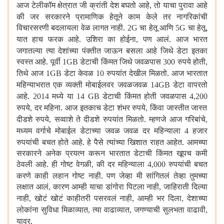
आज टेलीकॉम क्षेत्रात जी क्रांती देश बघतो आहे
तो याचा पुरावा आहे
,
की जर सरकारने प्रामाणिक हेतूने काम केले तर नागरिकांची
विचारसरणी बदलायला वेळ लागत नाही.
चा हेतू आणि
चा हेतू
2G
5G
,
यात हाच फरक आहे. उशिरा का होईना
पण आलं. आज भारत
,
जगातल्या त्या देशांच्या पंक्तीत जाऊन बसला आहे जिथे डेटा इतका
स्वस्त आहे. पूर्वी
डेटाची किंमत जिथे जवळपास
रुपये होती
1GB
300
,
तिथे आज
डेटा केवळ
रुपयांत देखील मिळतो. आज भारतात
1GB
10
महिन्याभरात एक व्यक्ती मोबाईलवर जवळजवळ
डेटा वापरतो
14GB
आहे.
मध्ये या
डेटाची किंमत होती जवळपास
2014
14 GB
4,200
रुपये
दर महिना. आज इतकाच डेटा शंभर रुपये
किंवा जास्तीत जास्त
,
,
दीडशे रुपये
सव्वाशे ते दीडशे रुपयांत मिळतो. म्हणजे आज गरिबांचे
,
,
मध्यम वर्गाचे मोबाईल डेटाच्या जवळ जवळ दर महिन्याला
हजार
4
रुपयांची बचत होते आहे. हे पैसे त्यांच्या खिशात राहत आहेत. आमच्या
सरकारने अनेक प्रयत्न करून भारतात डेटाची किंमत खूपच कमी
ठेवली आहे. ही गोष्ट वेगळी
की दर महिन्याला
रुपयांची बचत
,
4,000
करणे काही लहान गोष्ट नाही. पण जेव्हा मी सांगितलं तेव्हा तुमच्या
लक्षात आलं
कारण आम्ही याचा डांगोरा पिटला नाही
जाहिराती दिल्या
,
,
नाही
खोटं खोटं काहीतरी पसरवलं नाही
आम्ही भर दिला
देशाच्या
,
,
,
लोकांना सुविधा मिळाव्यात
त्या वाढाव्यात
जगण्याची सुलभता वाढावी
,
,
,
यावर.