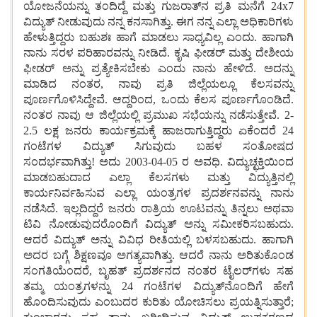
ಯೋಜನೆಯನ್ನು ತಂದಿದ್ದೆ ಮತ್ತು ಗುಜರಾತ್‌ನ ಪ್ರತಿ ಮನೆಗೆ 24x7
ವಿದ್ಯುತ್ ನೀಡುವುದು ನನ್ನ ಕನಸಾಗಿತ್ತು. ಈಗ ನನ್ನ ಎಲ್ಲಾ ಅಧಿಕಾರಿಗಳು
ಹೇಳುತ್ತಿದ್ದರು ಬಹುಶಃ ಹಾಗೆ ಮಾಡಲು ಸಾಧ್ಯವಿಲ್ಲ ಎಂದು. ಹಾಗಾಗಿ
ನಾನು ಸರಳ ಪರಿಹಾರವನ್ನು ನೀಡಿದೆ. ಕೃಷಿ ಫೀಡರ್ ಮತ್ತು ದೇಶೀಯ
ಫೀಡರ್ ಅನ್ನು ಪ್ರತ್ಯೇಕಿಸಬೇಕು ಎಂದು ನಾನು ಹೇಳಿದೆ. ಅದನ್ನು
ಮಾಡಿದ ನಂತರ, ನಾವು ಪ್ರತಿ ಜಿಲ್ಲೆಯಲ್ಲೂ ಕೆಲಸವನ್ನು
ಪೂರ್ಣಗೊಳಿಸಿದ್ದೇವೆ. ಆದ್ದರಿಂದ, ಒಂದು ಕೆಲಸ ಪೂರ್ಣಗೊಂಡಿದೆ.
ನಂತರ ನಾವು ಆ ಜಿಲ್ಲೆಯಲ್ಲಿ ಪ್ರಮುಖ ಸಭೆಯನ್ನು ನಡೆಸುತ್ತೇವೆ. 2-
2.5 ಲಕ್ಷ ಜನರು ಕಾರ್ಯಕ್ರಮಕ್ಕೆ ಹಾಜರಾಗುತ್ತಿದ್ದರು ಏಕೆಂದರೆ 24
ಗಂಟೆಗಳ ವಿದ್ಯುತ್ ಸಿಗುವುದು ಬಹಳ ಸಂತೋಷದ
ಸಂದರ್ಭವಾಗಿತ್ತು! ಅದು 2003-04-05 ರ ಅವಧಿ. ವಿದ್ಯುಚ್ಛಕ್ತಿಯಿಂದ
ಮಾಡಬಹುದಾದ ಎಲ್ಲಾ ಕೆಲಸಗಳು ಮತ್ತು ವಿದ್ಯುತ್ತಿನಲ್ಲಿ
ಕಾರ್ಯನಿರ್ವಹಿಸುವ ಎಲ್ಲಾ ಯಂತ್ರಗಳ ಪ್ರದರ್ಶನವನ್ನು ನಾನು
ನಡೆಸಿದೆ. ಇಲ್ಲದಿದ್ದರೆ ಜನರು ರಾತ್ರಿಯ ಊಟವನ್ನು ತಿನ್ನಲು ಅಥವಾ
ಟಿವಿ ನೋಡುವುದರೊಂದಿಗೆ ವಿದ್ಯುತ್ ಅನ್ನು ಸಮೀಕರಿಸಬಹುದು.
ಆದರೆ ವಿದ್ಯುತ್ ಅನ್ನು ವಿವಿಧ ರೀತಿಯಲ್ಲಿ ಬಳಸಬಹುದು. ಹಾಗಾಗಿ
ಅದರ ಬಗ್ಗೆ ಶಿಕ್ಷಣವೂ ಅಗತ್ಯವಾಗಿತ್ತು. ಆದರೆ ನಾನು ಅರಿತುಕೊಂಡ
ಸಂಗತಿಯೆಂದರೆ, ಬೃಹತ್ ಪ್ರದರ್ಶನದ ನಂತರ ಟೈಲರ್‌ಗಳು ಸಹ
ತಮ್ಮ ಯಂತ್ರಗಳನ್ನು 24 ಗಂಟೆಗಳ ವಿದ್ಯುತ್‌ನೊಂದಿಗೆ ಹೇಗೆ
ಹೊಂದಿಸುವುದು ಎಂಬುದರ ಕುರಿತು ಯೋಚಿಸಲು ಪ್ರಯತ್ನಿಸುತ್ತಾರೆ;