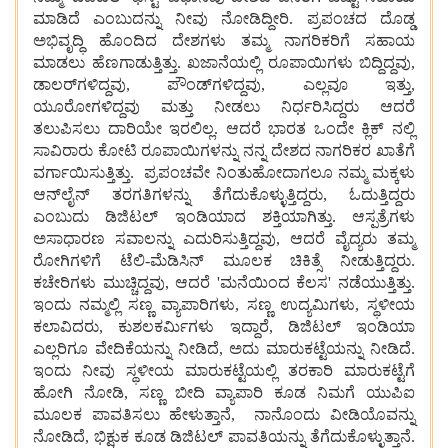
ಮಾಡಿದೆ ಎಂಬುದನ್ನು ನೀವು ನೋಡಿದ್ದೀರಿ. ಪ್ರಪಂಚದ ದೊಡ್ಡ
ಅಭಿವೃದ್ಧಿ ಹೊಂದಿದ ದೇಶಗಳು ತಮ್ಮ ನಾಗರಿಕರಿಗೆ ಸಹಾಯ
ಮಾಡಲು ಹೆಣಗಾಡುತ್ತಿತ್ತು. ಖಜಾನೆಯಲ್ಲಿ ರೂಪಾಯಿಗಳು ಬಿದ್ದಿದ್ದವು,
ಡಾಲರ್‌ಗಳಿದ್ದವು, ಪೌಂಡ್‌ಗಳಿದ್ದವು, ಎಲ್ಲವೂ ಇತ್ತು,
ಯೂರೋಗಳಿದ್ದವು ಮತ್ತು ನೀಡಲು ನಿರ್ಧರಿಸಿದ್ದರು ಆದರೆ
ತಲುಪಿಸಲು ದಾರಿಯೇ ಇರಲಿಲ್ಲ. ಆದರೆ ಭಾರತ ಒಂದೇ ಕ್ಲಿಕ್ ನಲ್ಲಿ
ಸಾವಿರಾರು ಕೋಟಿ ರೂಪಾಯಿಗಳನ್ನು ನನ್ನ ದೇಶದ ನಾಗರಿಕರ ಖಾತೆಗೆ
ವರ್ಗಾಯಿಸುತ್ತಿತ್ತು. ಪ್ರಪಂಚವೇ ನಿಂತುಹೋದಾಗಲೂ ನಮ್ಮ ಮಕ್ಕಳು
ಆನ್‌ಲೈನ್ ತರಗತಿಗಳನ್ನು ತೆಗೆದುಕೊಳ್ಳುತ್ತಿದ್ದರು, ಓದುತ್ತಿದ್ದರು
ಎಂಬುದು ಡಿಜಿಟಲ್ ಇಂಡಿಯಾದ ಶಕ್ತಿಯಾಗಿತ್ತು. ಆಸ್ಪತ್ರೆಗಳು
ಅಸಾಧಾರಣ ಸವಾಲನ್ನು ಎದುರಿಸುತ್ತಿದ್ದವು, ಆದರೆ ವೈದ್ಯರು ತಮ್ಮ
ರೋಗಿಗಳಿಗೆ ಟೆಲಿ-ಮೆಡಿಸಿನ್ ಮೂಲಕ ಚಿಕಿತ್ಸೆ ನೀಡುತ್ತಿದ್ದರು.
ಕಚೇರಿಗಳು ಮುಚ್ಚಿದ್ದವು, ಆದರೆ 'ಮನೆಯಿಂದ ಕೆಲಸ' ನಡೆಯುತ್ತಿತ್ತು.
ಇಂದು ನಮ್ಮಲ್ಲಿ ಸಣ್ಣ ವ್ಯಾಪಾರಿಗಳು, ಸಣ್ಣ ಉದ್ಯಮಿಗಳು, ಸ್ಥಳೀಯ
ಕಲಾವಿದರು, ಕುಶಲಕರ್ಮಿಗಳು ಇದ್ದಾರೆ, ಡಿಜಿಟಲ್ ಇಂಡಿಯಾ
ಎಲ್ಲರಿಗೂ ವೇದಿಕೆಯನ್ನು ನೀಡಿದೆ, ಅದು ಮಾರುಕಟ್ಟೆಯನ್ನು ನೀಡಿದೆ.
ಇಂದು ನೀವು ಸ್ಥಳೀಯ ಮಾರುಕಟ್ಟೆಯಲ್ಲಿ ತರಕಾರಿ ಮಾರುಕಟ್ಟೆಗೆ
ಹೋಗಿ ನೋಡಿ, ಸಣ್ಣ ಬೀದಿ ವ್ಯಾಪಾರಿ ಕೂಡ ನಿಮಗೆ ಯುಪಿಐ
ಮೂಲಕ ಪಾವತಿಸಲು ಹೇಳುತ್ತಾನೆ, ನಾನೊಂದು ವೀಡಿಯೊವನ್ನು
ನೋಡಿದೆ, ಭಿಕ್ಷುಕ ಕೂಡ ಡಿಜಿಟಲ್ ಪಾವತಿಯನ್ನು ತೆಗೆದುಕೊಳ್ಳುತ್ತಾನೆ.