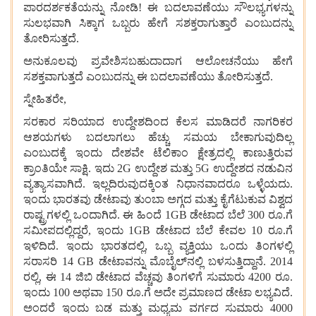
ಪಾರದರ್ಶಕತೆಯನ್ನು ನೋಡಿ! ಈ ಬದಲಾವಣೆಯು ಸೌಲಭ್ಯಗಳನ್ನು
ಸುಲಭವಾಗಿ ಸಿಕ್ಕಾಗ ಒಬ್ಬರು ಹೇಗೆ ಸಶಕ್ತರಾಗುತ್ತಾರೆ ಎಂಬುದನ್ನು
ತೋರಿಸುತ್ತದೆ.
ಅನುಕೂಲವು ಪ್ರವೇಶಿಸಬಹುದಾದಾಗ ಆಲೋಚನೆಯು ಹೇಗೆ
ಸಶಕ್ತವಾಗುತ್ತದೆ ಎಂಬುದನ್ನು ಈ ಬದಲಾವಣೆಯು ತೋರಿಸುತ್ತದೆ.
ಸ್ನೇಹಿತರೇ,
ಸರಕಾರ ಸರಿಯಾದ ಉದ್ದೇಶದಿಂದ ಕೆಲಸ ಮಾಡಿದರೆ ನಾಗರಿಕರ
ಆಶಯಗಳು ಬದಲಾಗಲು ಹೆಚ್ಚು ಸಮಯ ಬೇಕಾಗುವುದಿಲ್ಲ
ಎಂಬುದಕ್ಕೆ ಇಂದು ದೇಶವೇ ಟೆಲಿಕಾಂ ಕ್ಷೇತ್ರದಲ್ಲಿ ಕಾಣುತ್ತಿರುವ
ಕ್ರಾಂತಿಯೇ ಸಾಕ್ಷಿ. ಇದು 2G ಉದ್ದೇಶ ಮತ್ತು 5G ಉದ್ದೇಶದ ನಡುವಿನ
ವ್ಯತ್ಯಾಸವಾಗಿದೆ. ಇಲ್ಲದಿರುವುದಕ್ಕಿಂತ ನಿಧಾನವಾದರೂ ಒಳ್ಳೆಯದು.
ಇಂದು ಭಾರತವು ಡೇಟಾವು ತುಂಬಾ ಅಗ್ಗದ ಮತ್ತು ಕೈಗೆಟುಕುವ ವಿಶ್ವದ
ರಾಷ್ಟ್ರಗಳಲ್ಲಿ ಒಂದಾಗಿದೆ. ಈ ಹಿಂದೆ 1GB ಡೇಟಾದ ಬೆಲೆ 300 ರೂ.ಗೆ
ಸಮೀಪದಲ್ಲಿದ್ದರೆ, ಇಂದು 1GB ಡೇಟಾದ ಬೆಲೆ ಕೇವಲ 10 ರೂ.ಗೆ
ಇಳಿದಿದೆ. ಇಂದು ಭಾರತದಲ್ಲಿ, ಒಬ್ಬ ವ್ಯಕ್ತಿಯು ಒಂದು ತಿಂಗಳಲ್ಲಿ
ಸರಾಸರಿ 14 GB ಡೇಟಾವನ್ನು ಮೊಬೈಲ್‌ನಲ್ಲಿ ಬಳಸುತ್ತಿದ್ದಾನೆ. 2014
ರಲ್ಲಿ, ಈ 14 ಜಿಬಿ ಡೇಟಾದ ವೆಚ್ಚವು ತಿಂಗಳಿಗೆ ಸುಮಾರು 4200 ರೂ.
ಇಂದು 100 ಅಥವಾ 150 ರೂ.ಗೆ ಅದೇ ಪ್ರಮಾಣದ ಡೇಟಾ ಲಭ್ಯವಿದೆ.
ಅಂದರೆ ಇಂದು ಬಡ ಮತ್ತು ಮಧ್ಯಮ ವರ್ಗದ ಸುಮಾರು 4000