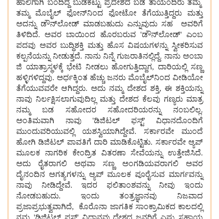
ಹಾಲಿಗಾಗಿ ಬಂದಿದ್ದ ಬುಡಕಟ್ಟು ಪ್ರದೇಶದ ಬಡ ತಾಯಂದಿರು ತಮ್ಮ
ತಮ್ಮ ಮೊಬೈಲ್ ಫೋನ್‌ನಿಂದ ಫೋಟೋ ತೆಗೆಯುತ್ತಿದ್ದರು ಮತ್ತು
ಅದನ್ನು ಡೌನ್‌ಲೋಡ್ ಮಾಡಬಹುದು ಎನ್ನುವುದು ಸಹ ಅವರಿಗೆ
ತಿಳಿದಿದೆ. ಅವರ ಬಾಯಿಂದ ಹೊರಬರುವ 'ಡೌನ್‌ಲೋಡ್' ಎಂಬ
ಪದವು ಅವರ ಬುದ್ಧಿಶಕ್ತಿ ಮತ್ತು ಹೊಸ ವಿಷಯಗಳನ್ನು ಸ್ವೀಕರಿಸುವ
ಕಲ್ಪನೆಯನ್ನು ನೀಡುತ್ತದೆ. ನಾನು ನಿನ್ನೆ ಗುಜರಾತಿನಲ್ಲಿದ್ದೆ. ನಾನು ಅಂಬಾ
ಜಿ ಯಾತ್ರಾಸ್ಥಳಕ್ಕೆ ಭೇಟಿ ನೀಡಲು ಹೋಗುತ್ತಿದ್ದಾಗ, ದಾರಿಯಲ್ಲಿ ಸಣ್ಣ
ಹಳ್ಳಿಗಳಿದ್ದವು. ಅರ್ಧಕ್ಕಿಂತ ಹೆಚ್ಚು ಜನರು ಮೊಬೈಲ್‌ನಿಂದ ವೀಡಿಯೋ
ತೆಗೆಯುವವರೇ ಆಗಿದ್ದರು. ಅದು ನಮ್ಮ ದೇಶದ ಶಕ್ತಿ, ಈ ಶಕ್ತಿಯನ್ನು
ನಾವು ನಿರ್ಲಕ್ಷಿಸಲಾಗುವುದಿಲ್ಲ ಮತ್ತು ದೇಶದ ಕೆಲವು ಗಣ್ಯರು ಮಾತ್ರ
ನಮ್ಮ ಬಡ ಸಹೋದರ ಸಹೋದರಿಯರನ್ನು ನಂಬಲಿಲ್ಲ.
ಅಂತಿಮವಾಗಿ ನಾವು 'ಡಿಜಿಟಲ್ ಫಸ್ಟ್' ವಿಧಾನದೊಂದಿಗೆ
ಮುಂದುವರಿಯುವಲ್ಲಿ ಯಶಸ್ವಿಯಾಗಿದ್ದೇವೆ. ಸರ್ಕಾರವೇ ಮುಂದೆ
ಹೋಗಿ ಡಿಜಿಟಲ್ ಪಾವತಿಗೆ ದಾರಿ ಮಾಡಿಕೊಟ್ಟಿತು. ಸರ್ಕಾರವೇ ಆ್ಯಪ್
ಮೂಲಕ ನಾಗರಿಕ ಕೇಂದ್ರಿತ ವಿತರಣಾ ಸೇವೆಯನ್ನು ಉತ್ತೇಜಿಸಿದೆ.
ಅದು ರೈತರಾಗಲಿ ಅಥವಾ ಸಣ್ಣ ಅಂಗಡಿಯವರಾಗಲಿ ಅವರ
ದೈನಂದಿನ ಅಗತ್ಯಗಳನ್ನು ಆ್ಯಪ್ ಮೂಲಕ ಪೂರೈಸುವ ಮಾರ್ಗವನ್ನು
ನಾವು ನೀಡಿದ್ದೇವೆ. ಇದರ ಫಲಿತಾಂಶವನ್ನು ನೀವು ಇಂದು
ನೋಡಬಹುದು. ಇಂದು ತಂತ್ರಜ್ಞಾನವು ನಿಜವಾದ
ಪ್ರಜಾಪ್ರಭುತ್ವವಾಗಿದೆ, ಕೊರೊನಾ ಜಾಗತಿಕ ಸಾಂಕ್ರಾಮಿಕದ ಕಾಲದಲ್ಲಿ
ನಮ್ಮ 'ಡಿಜಿಟಲ್ ಫಸ್ಟ್' ವಿಧಾನವು ದೇಶದ ಜನರಿಗೆ ಎಷ್ಟು ಸಹಾಯ