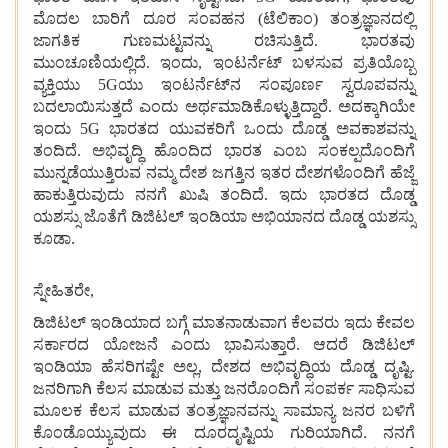
ಮೊದಲ ಬಾರಿಗೆ ದೂರ ಸಂವಹನ (ಟೆಲಿಕಾಂ) ತಂತ್ರಜ್ಞಾನದಲ್ಲಿ
ಜಾಗತಿಕ ಗುಣಮಟ್ಟವನ್ನು ರಚಿಸುತ್ತಿದೆ. ಭಾರತವು
ಮುಂಚೂಣಿಯಲ್ಲಿದೆ. ಇಂದು, ಇಂಟರ್ನೆಟ್ ಬಳಸುವ ಪ್ರತಿಯೊಬ್ಬ
ವ್ಯಕ್ತಿಯು 5Gಯು ಇಂಟರ್ನೆಟ್‌ನ ಸಂಪೂರ್ಣ ಸ್ವರೂಪವನ್ನು
ಬದಲಾಯಿಸುತ್ತದೆ ಎಂದು ಅರ್ಥಮಾಡಿಕೊಳ್ಳುತ್ತಿದ್ದಾರೆ. ಅದಕ್ಕಾಗಿಯೇ
ಇಂದು 5G ಭಾರತದ ಯುವಕರಿಗೆ ಒಂದು ದೊಡ್ಡ ಅವಕಾಶವನ್ನು
ತಂದಿದೆ. ಅಭಿವೃದ್ಧಿ ಹೊಂದಿದ ಭಾರತ ಎಂಬ ಸಂಕಲ್ಪದೊಂದಿಗೆ
ಮುನ್ನಡೆಯುತ್ತಿರುವ ನಮ್ಮ ದೇಶ ಜಗತ್ತಿನ ಇತರ ದೇಶಗಳೊಂದಿಗೆ ಹೆಜ್ಜೆ
ಹಾಕುತ್ತಿರುವುದು ನನಗೆ ಖುಷಿ ತಂದಿದೆ. ಇದು ಭಾರತದ ದೊಡ್ಡ
ಯಶಸ್ಸು ಜೊತೆಗೆ ಡಿಜಿಟಲ್ ಇಂಡಿಯಾ ಅಭಿಯಾನದ ದೊಡ್ಡ ಯಶಸ್ಸು
ಕೂಡಾ.
ಸ್ನೇಹಿತರೇ,
ಡಿಜಿಟಲ್ ಇಂಡಿಯಾದ ಬಗ್ಗೆ ಮಾತನಾಡುವಾಗ ಕೆಲವರು ಇದು ಕೇವಲ
ಸರ್ಕಾರದ ಯೋಜನೆ ಎಂದು ಭಾವಿಸುತ್ತಾರೆ. ಆದರೆ ಡಿಜಿಟಲ್
ಇಂಡಿಯಾ ಹೆಸರಿಗಷ್ಟೇ ಅಲ್ಲ, ದೇಶದ ಅಭಿವೃದ್ಧಿಯ ದೊಡ್ಡ ದೃಷ್ಟಿ.
ಜನರಿಗಾಗಿ ಕೆಲಸ ಮಾಡುವ ಮತ್ತು ಜನರೊಂದಿಗೆ ಸಂಪರ್ಕ ಸಾಧಿಸುವ
ಮೂಲಕ ಕೆಲಸ ಮಾಡುವ ತಂತ್ರಜ್ಞಾನವನ್ನು ಸಾಮಾನ್ಯ ಜನರ ಬಳಿಗೆ
ಕೊಂಡೊಯ್ಯುವುದು ಈ ದೂರದೃಷ್ಟಿಯ ಗುರಿಯಾಗಿದೆ. ನನಗೆ