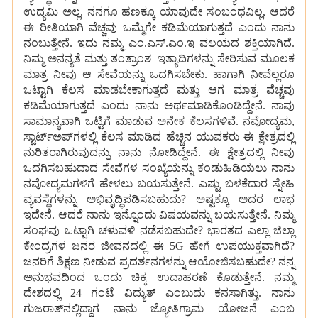
ಉದ್ಯಮಿ ಅಲ್ಲ. ನನಗೂ ಹಣಕ್ಕೂ ಯಾವುದೇ ಸಂಬಂಧವಿಲ್ಲ, ಆದರೆ
ಈ ರೀತಿಯಾಗಿ ವೆಚ್ಚವು ಒಮ್ಮೆಗೇ ಕಡಿಮೆಯಾಗುತ್ತದೆ ಎಂದು ನಾನು
ನಂಬುತ್ತೇನೆ. ಇದು ನಮ್ಮ ಎಂ.ಎಸ್‌.ಎಂ.ಇ ವಲಯದ ಶಕ್ತಿಯಾಗಿದೆ.
ನಿಮ್ಮ ಅನನ್ಯತೆ ಮತ್ತು ತಂತ್ರಾಂಶ ಇತ್ಯಾದಿಗಳನ್ನು ಸೇರಿಸುವ ಮೂಲಕ
ಮಾತ್ರ ನೀವು ಆ ಸೇವೆಯನ್ನು ಒದಗಿಸಬೇಕು. ಹಾಗಾಗಿ ನೀವೆಲ್ಲರೂ
ಒಟ್ಟಾಗಿ ಕೆಲಸ ಮಾಡಬೇಕಾಗುತ್ತದೆ ಮತ್ತು ಆಗ ಮಾತ್ರ ವೆಚ್ಚವು
ಕಡಿಮೆಯಾಗುತ್ತದೆ ಎಂದು ನಾನು ಅರ್ಥಮಾಡಿಕೊಂಡಿದ್ದೇನೆ. ನಾವು
ಸಾಮಾನ್ಯವಾಗಿ ಒಟ್ಟಿಗೆ ಮಾಡುವ ಅನೇಕ ಕೆಲಸಗಳಿವೆ. ನವೋದ್ಯಮ,
ಸ್ಟಾರ್ಟ್‌ಅಪ್‌ಗಳಲ್ಲಿ ಕೆಲಸ ಮಾಡಿದ ಹೆಚ್ಚಿನ ಯುವಕರು ಈ ಕ್ಷೇತ್ರದಲ್ಲಿ
ನುರಿತರಾಗಿರುವುದನ್ನು ನಾನು ನೋಡಿದ್ದೇನೆ. ಈ ಕ್ಷೇತ್ರದಲ್ಲಿ ನೀವು
ಒದಗಿಸಬಹುದಾದ ಸೇವೆಗಳ ಸಂಖ್ಯೆಯನ್ನು ಕಂಡುಹಿಡಿಯಲು ನಾನು
ನವೋದ್ಯಮಗಳಿಗೆ ಹೇಳಲು ಬಯಸುತ್ತೇನೆ. ಎಷ್ಟು ಬಳಕೆದಾರ ಸ್ನೇಹಿ
ವ್ಯವಸ್ಥೆಗಳನ್ನು ಅಭಿವೃದ್ಧಿಪಡಿಸಬಹುದು? ಅಷ್ಟಕ್ಕೂ ಅದರ ಲಾಭ
ಇದೇನೆ. ಆದರೆ ನಾನು ಇನ್ನೊಂದು ವಿಷಯವನ್ನು ಬಯಸುತ್ತೇನೆ. ನಿಮ್ಮ
ಸಂಘವು ಒಟ್ಟಾಗಿ ಚಳುವಳಿ ನಡೆಸಬಹುದೇ? ಭಾರತದ ಎಲ್ಲಾ ಜಿಲ್ಲಾ
ಕೇಂದ್ರಗಳ ಜನರ ಜೀವನದಲ್ಲಿ ಈ 5G ಹೇಗೆ ಉಪಯುಕ್ತವಾಗಿದೆ?
ಜನರಿಗೆ ಶಿಕ್ಷಣ ನೀಡುವ ಪ್ರದರ್ಶನಗಳನ್ನು ಆಯೋಜಿಸಬಹುದೇ? ನನ್ನ
ಅನುಭವದಿಂದ ಒಂದು ಚಿಕ್ಕ ಉದಾಹರಣೆ ಕೊಡುತ್ತೇನೆ. ನಮ್ಮ
ದೇಶದಲ್ಲಿ 24 ಗಂಟೆ ವಿದ್ಯುತ್ ಎಂಬುದು ಕನಸಾಗಿತ್ತು. ನಾನು
ಗುಜರಾತ್‌ನಲ್ಲಿದ್ದಾಗ ನಾನು ಜ್ಯೋತಿಗ್ರಾಮ ಯೋಜನೆ ಎಂಬ