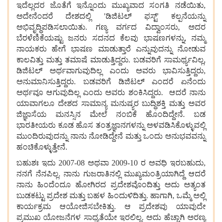
ಇದೆಲ್ಲದರ ಜೊತೆಗೆ ಇನ್ನೊಂದು ಮುಖ್ಯವಾದ ಸಂಗತಿ ನಡೆಯಿತು,
ಅದೇನೆಂದರೆ ದೇಶದಲ್ಲಿ 'ಡಿಜಿಟಲ್ ಫಸ್ಟ್' ಕಲ್ಪನೆಯನ್ನು
ಅಭಿವೃದ್ಧಿಪಡಿಸಲಾಯಿತು. ಗಣ್ಯ ವರ್ಗದ ವಿದ್ವಾಂಸರು, ಅದರ
ಬೆರಳೆಣಿಕೆಯಷ್ಟು ಜನರು ಸದನದ ಕೆಲವು ಭಾಷಣಗಳನ್ನು, ನಮ್ಮ
ನಾಯಕರು ಹೇಗೆ ಭಾಷಣ ಮಾಡುತ್ತಾರೆ ಎನ್ನುವುದನ್ನು ನೋಡುವ
ಕಾಲವಿತ್ತು ಮತ್ತು ತಮಾಷೆ ಮಾಡುತ್ತಿದ್ದರು. ಬಡವರಿಗೆ ಸಾಮರ್ಥ್ಯವಿಲ್ಲ,
ಡಿಜಿಟಲ್ ಅರ್ಥವಾಗುವುದಿಲ್ಲ ಎಂದು ಅವರು ಭಾವಿಸುತ್ತಿದ್ದರು,
ಅನುಮಾನಿಸುತ್ತಿದ್ದರು. ಬಡವರಿಗೆ ಡಿಜಿಟಲ್ ಎಂದರೆ ಏನೆಂದು
ಅರ್ಥವೂ ಆಗುವುದಿಲ್ಲ ಎಂದು ಅವರು ಶಂಕಿಸಿದ್ದರು. ಆದರೆ ನಾನು
ಯಾವಾಗಲೂ ದೇಶದ ಸಾಮಾನ್ಯ ಮನುಷ್ಯರ ಬುದ್ಧಿಶಕ್ತಿ ಮತ್ತು ಅವರ
ಜಿಜ್ಞಾಸೆಯ ಮನಸ್ಸಿನ ಮೇಲೆ ನಂಬಿಕೆ ಹೊಂದಿದ್ದೇನೆ. ಬಡ
ಭಾರತೀಯರು ಕೂಡ ಹೊಸ ತಂತ್ರಜ್ಞಾನಗಳನ್ನು ಅಳವಡಿಸಿಕೊಳ್ಳುವಲ್ಲಿ
ಮುಂದಿರುವುದನ್ನು ನಾನು ನೋಡಿದ್ದೇನೆ ಮತ್ತು ಒಂದು ಅನುಭವವನ್ನು
ಹಂಚಿಕೊಳ್ಳುತ್ತೇನೆ.
ಬಹುಶಃ ಇದು 2007-08 ಅಥವಾ 2009-10 ರ ಅವಧಿ ಇರಬಹುದು,
ನನಗೆ ನೆನಪಿಲ್ಲ. ನಾನು ಗುಜರಾತಿನಲ್ಲಿ ಮುಖ್ಯಮಂತ್ರಿಯಾಗಿದ್ದೆ ಆದರೆ
ನಾನು ಹಿಂದೆಂದೂ ಹೋಗಿರದ ಪ್ರದೇಶವೊಂದಿತ್ತು ಅದು ಅತ್ಯಂತ
ಬುಡಕಟ್ಟು ಪ್ರದೇಶ ಮತ್ತು ಬಹಳ ಹಿಂದುಳಿದಿತ್ತು. ಹಾಗಾಗಿ, ಒಮ್ಮೆ ಅಲ್ಲಿ
ಕಾರ್ಯಕ್ರಮ ಆಯೋಜಿಸಬೇಕಿತ್ತು. ಆ ಪ್ರದೇಶವು ಯಾವುದೇ
ಪ್ರಮುಖ ಯೋಜನೆಗಳ ಸಾಧ್ಯತೆಯೇ ಇರಲಿಲ್ಲ. ಅದು ಹೆಚ್ಚಾಗಿ ಅರಣ್ಯ