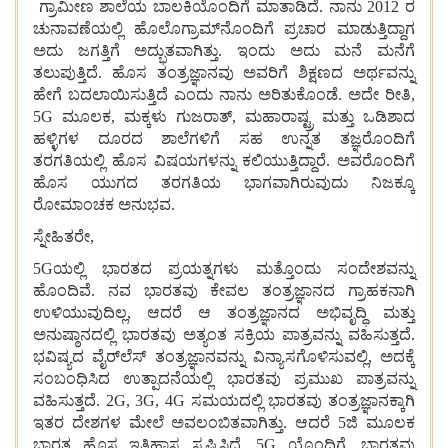
ಗ್ರಾಮೀಣ ಶಾಲೆಯ ಬಾಲಕಿಯೊಂದಿಗೆ ಮಾತಾಡಿದೆ. ನಾನು 2012 ರ
ಚುನಾವಣೆಯಲ್ಲಿ ಹೊಲೊಗ್ರಾಮ್‌ನೊಂದಿಗೆ ಪ್ರಚಾರ ಮಾಡುತ್ತಿದ್ದಾಗ
ಅದು ಜಗತ್ತಿಗೆ ಅದ್ಭುತವಾಗಿತ್ತು. ಇಂದು ಅದು ಮನೆ ಮನೆಗೆ
ತಲುಪುತ್ತಿದೆ. ಹೊಸ ತಂತ್ರಜ್ಞಾನವು ಅವರಿಗೆ ಶಿಕ್ಷಣದ ಅರ್ಥವನ್ನು
ಹೇಗೆ ಬದಲಾಯಿಸುತ್ತಿದೆ ಎಂದು ನಾನು ಅರಿತುಕೊಂಡೆ. ಅದೇ ರೀತಿ,
5G ಮೂಲಕ, ಮಕ್ಕಳು ಗುಜರಾತ್, ಮಹಾರಾಷ್ಟ್ರ ಮತ್ತು ಒಡಿಶಾದ
ಹಳ್ಳಿಗಳ ದೂರದ ಶಾಲೆಗಳಿಗೆ ಸಹ ಉನ್ನತ ತಜ್ಞರೊಂದಿಗೆ
ತರಗತಿಯಲ್ಲಿ ಹೊಸ ವಿಷಯಗಳನ್ನು ಕಲಿಯುತ್ತಿದ್ದಾರೆ. ಅವರೊಂದಿಗೆ
ಹೊಸ ಯುಗದ ತರಗತಿಯ ಭಾಗವಾಗಿರುವುದು ನಿಜಕ್ಕೂ
ರೋಮಾಂಚಕ ಅನುಭವ.
ಸ್ನೇಹಿತರೇ,
5Gಯಲ್ಲಿ ಭಾರತದ ಪ್ರಯತ್ನಗಳು ಮತ್ತೊಂದು ಸಂದೇಶವನ್ನು
ಹೊಂದಿವೆ. ನವ ಭಾರತವು ಕೇವಲ ತಂತ್ರಜ್ಞಾನದ ಗ್ರಾಹಕನಾಗಿ
ಉಳಿಯುವುದಿಲ್ಲ, ಆದರೆ ಆ ತಂತ್ರಜ್ಞಾನದ ಅಭಿವೃದ್ಧಿ ಮತ್ತು
ಅನುಷ್ಠಾನದಲ್ಲಿ ಭಾರತವು ಅತ್ಯಂತ ಸಕ್ರಿಯ ಪಾತ್ರವನ್ನು ವಹಿಸುತ್ತದೆ.
ಭವಿಷ್ಯದ ವೈರ್‌ಲೆಸ್ ತಂತ್ರಜ್ಞಾನವನ್ನು ವಿನ್ಯಾಸಗೊಳಿಸುವಲ್ಲಿ, ಅದಕ್ಕೆ
ಸಂಬಂಧಿಸಿದ ಉತ್ಪಾದನೆಯಲ್ಲಿ ಭಾರತವು ಪ್ರಮುಖ ಪಾತ್ರವನ್ನು
ವಹಿಸುತ್ತದೆ. 2G, 3G, 4G ಸಮಯದಲ್ಲಿ ಭಾರತವು ತಂತ್ರಜ್ಞಾನಕ್ಕಾಗಿ
ಇತರ ದೇಶಗಳ ಮೇಲೆ ಅವಲಂಬಿತವಾಗಿತ್ತು. ಆದರೆ 5ಜಿ ಮೂಲಕ
ಭಾರತ ಹೊಸ ಇತಿಹಾಸ ಸೃಷ್ಟಿಸಿದೆ. 5G ಯೊಂದಿಗೆ, ಭಾರತವು