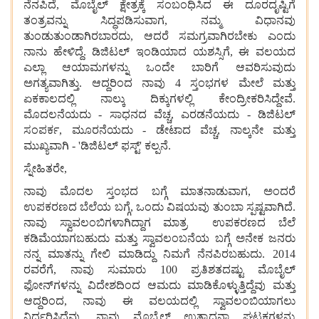
ನೆನಪಿದೆ, ಮೊಬೈಲ್ ಕ್ಷೇತ್ರಕ್ಕೆ ಸಂಬಂಧಿಸಿದ ಈ ದೂರದೃಷ್ಟಿಗೆ
ತಂತ್ರವನ್ನು ಸಿದ್ಧಪಡಿಸುವಾಗ, ನಮ್ಮ ವಿಧಾನವು
ತುಂಡುತುಂಡಾಗಿರಬಾರದು, ಆದರೆ ಸಮಗ್ರವಾಗಿರಬೇಕು ಎಂದು
ನಾನು ಹೇಳಿದ್ದೆ. ಡಿಜಿಟಲ್ ಇಂಡಿಯಾದ ಯಶಸ್ಸಿಗೆ, ಈ ವಲಯದ
ಎಲ್ಲಾ ಆಯಾಮಗಳನ್ನು ಒಂದೇ ಬಾರಿಗೆ ಆವರಿಸುವುದು
ಅಗತ್ಯವಾಗಿತ್ತು. ಆದ್ದರಿಂದ ನಾವು 4 ಸ್ತಂಭಗಳ ಮೇಲೆ ಮತ್ತು
ಏಕಕಾಲದಲ್ಲಿ ನಾಲ್ಕು ದಿಕ್ಕುಗಳಲ್ಲಿ ಕೇಂದ್ರೀಕರಿಸಿದ್ದೇವೆ.
ಮೊದಲನೆಯದು - ಸಾಧನದ ವೆಚ್ಚ, ಎರಡನೆಯದು - ಡಿಜಿಟಲ್
ಸಂಪರ್ಕ, ಮೂರನೆಯದು - ಡೇಟಾದ ವೆಚ್ಚ, ನಾಲ್ಕನೇ ಮತ್ತು
ಮುಖ್ಯವಾಗಿ - 'ಡಿಜಿಟಲ್ ಫಸ್ಟ್' ಕಲ್ಪನೆ.
ಸ್ನೇಹಿತರೇ,
ನಾವು ಮೊದಲ ಸ್ತಂಭದ ಬಗ್ಗೆ ಮಾತನಾಡುವಾಗ, ಅಂದರೆ
ಉಪಕರಣದ ಬೆಲೆಯ ಬಗ್ಗೆ, ಒಂದು ವಿಷಯವು ತುಂಬಾ ಸ್ಪಷ್ಟವಾಗಿದೆ.
ನಾವು ಸ್ವಾವಲಂಬಿಗಳಾಗಿದ್ದಾಗ ಮಾತ್ರ ಉಪಕರಣದ ಬೆಲೆ
ಕಡಿಮೆಯಾಗಬಹುದು ಮತ್ತು ಸ್ವಾವಲಂಬನೆಯ ಬಗ್ಗೆ ಅನೇಕ ಜನರು
ನನ್ನ ಮಾತನ್ನು ಗೇಲಿ ಮಾಡಿದ್ದು ನಿಮಗೆ ನೆನಪಿರಬಹುದು. 2014
ರವರೆಗೆ, ನಾವು ಸುಮಾರು 100 ಪ್ರತಿಶತದಷ್ಟು ಮೊಬೈಲ್
ಫೋನ್‌ಗಳನ್ನು ವಿದೇಶದಿಂದ ಆಮದು ಮಾಡಿಕೊಳ್ಳುತ್ತಿದ್ದೆವು ಮತ್ತು
ಆದ್ದರಿಂದ, ನಾವು ಈ ವಲಯದಲ್ಲಿ ಸ್ವಾವಲಂಬಿಯಾಗಲು
ನಿರ್ಧರಿಸಿದೆವು. ನಾವು ಮೊಬೈಲ್ ಉತ್ಪಾದನಾ ಘಟಕಗಳನ್ನು