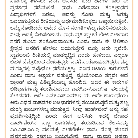
ಸರ್ಕಾರಕ್ಕೆ ತಿಳಿಸಲು ನನಗೆ ಅನಿಸಿತು. ಐದು ದಿನಗಳ ಕಾಲ ಈ
ಪ್ರದರ್ಶನ ನಡೆಯಲಿದೆ. ನಾನು ವಿಶೇಷವಾಗಿ ತಂತ್ರಜ್ಞಾನದ
ವಿದ್ಯಾರ್ಥಿಗಳಿಗೆ ಬರಲು, ಅದನ್ನು ನೋಡಿ ಮತ್ತು ಜಗತ್ತು
ಬದಲಾಗುತ್ತಿರುವ ರೀತಿಯನ್ನು ಅರ್ಥಮಾಡಿಕೊಳ್ಳಲು ಒತ್ತಾಯಿಸುತ್ತೇನೆ.
ಒಮ್ಮೆ ನೋಡಿದರೇ ಅನೇಕ ಹೊಸ ಸಂಗತಿಗಳನ್ನು ಗಮನಿಸಬಹುದು.
ನೀವು ಅದಕ್ಕೆ ಸೇರಿಸಬಹುದು. ನಾನು ಪ್ರತಿ ಸ್ಟಾಲ್‌ಗೆ ಭೇಟಿ ನೀಡಿದಾಗ
ನನಗೆ ತುಂಬಾ ಸಂತೋಷವಾಯಿತು ಎಂದು ನಾನು ಈ ಟೆಲಿಕಾಂ
ಕ್ಷೇತ್ರದ ಜನರಿಗೆ ಹೇಳಲು ಬಯಸುತ್ತೇನೆ ಮತ್ತು ಅದು ಸ್ವದೇಶಿ,
ಸ್ವಾವಲಂಬಿ ರೀತಿಯಲ್ಲಿ ಮಾಡಲ್ಪಟ್ಟಿದೆ ಎಂದು ಹೇಳಿದರು. ಎಲ್ಲರೂ
ಬಹಳ ಹೆಮ್ಮೆಯಿಂದ ಹೇಳುತ್ತಿದ್ದರು. ನನಗೆ ಸಂತೋಷವಾಗಿದ್ದರೂ ನನ್ನ
ಮನಸ್ಸಿನಲ್ಲಿ ಮತ್ತೇನೋ ನಡೆಯುತ್ತಿತ್ತು. ವಿವಿಧ ರೀತಿಯ ಕಾರುಗಳಿವೆ
ಎಂದು ನಾನು ಆಶ್ಚರ್ಯ ಪಡುತ್ತಿದ್ದೆ. ಪ್ರತಿಯೊಂದೂ ತನ್ನದೇ ಆದ
ಬ್ರಾಂಡ್ ಮತ್ತು ವಿಶಿಷ್ಟತೆಯನ್ನು ಹೊಂದಿದೆ. ಆದರೆ ಈ ಕಾರುಗಳ
ಬಿಡಿಭಾಗಗಳನ್ನು ತಲುಪಿಸುವವರು ಎಮ್.ಎಸ್.ಎಮ್.ಇ ವಲಯಕ್ಕೆ
ಸೇರಿದವರು. ಅದೇ ಎಮ್.ಎಸ್.ಎಮ್.ಇ ಯ ಅದೇ ಕಾರ್ಖಾನೆಯು
ಆರು ವಿಧದ ವಾಹನಗಳ ಬಿಡಿಭಾಗಗಳನ್ನು ತಯಾರಿಸುತ್ತದೆ ಮತ್ತು ಸಣ್ಣ
ದುರಸ್ತಿ ಕಾರ್ಯಗಳನ್ನು ಮಾಡುತ್ತದೆ. ನೀವು ಹಾರ್ಡ್‌ವೇರ್ ಅನ್ನು ಸಹ
ಪ್ರದರ್ಶಿಸುತ್ತಿದ್ದೀರಿ ಎಂದು ನನಗೆ ಅನಿಸಿತು. ಇದಕ್ಕೆ ಬೇಕಾದ
ಹಾರ್ಡ್‌ವೇರ್‌ನ ಸಣ್ಣ ಭಾಗಗಳನ್ನು ತಯಾರಿಸುವ ಕೆಲಸವನ್ನು
ಎಂ.ಎಸ್‌.ಎಂ.ಇ ವಲಯಕ್ಕೆ ನೀಡಬೇಕೇ? ನಾನು ದೊಡ್ಡ ಪರಿಸರ
ವ್ಯವಸ್ಥೆಯನ್ನು ರಚಿಸಲು ಬಯಸುತ್ತೇನೆ. ನಾನು ವ್ಯಾಪಾರಿ ಅಥವಾ