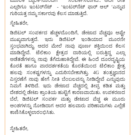
ಮೂಲಕ ಬ್ಯಾಂಕ್‌ನೊಂದಿಗೆ ಸಂಪರ್ಕಿಸಲಾಗಿದೆ.. ಅದೇ ರೀತಿ
ಎಲ್ಲರಿಗೂ ಇಂಟರ್‌ನೆಟ್‌ - ‘ಇಂಟರ್‌ನೆಟ್‌ ಫಾರ್ ಆಲ್ ‘ಎನ್ನುವ
ಗುರಿಯತ್ತ ನಮ್ಮ ಸರ್ಕಾರವು ಕೆಲಸ ಮಾಡುತ್ತಿದೆ.
ಸ್ನೇಹಿತರೇ,
ಡಿಜಿಟಲ್ ಸಂಪರ್ಕದ ಹೆಚ್ಚಳದೊಂದಿಗೆ, ಡೇಟಾದ ವೆಚ್ಚವೂ ಅಷ್ಟೇ
ಮುಖ್ಯವಾಗುತ್ತದೆ. ಇದು ಡಿಜಿಟಲ್ ಇಂಡಿಯಾದ ಮೂರನೇ
ಸ್ತಂಭವಾಗಿದ್ದು, ಅದರ ಮೇಲೆ ನಾವು ಪೂರ್ಣ ಶಕ್ತಿಯಿಂದ ಕೆಲಸ
ಮಾಡಿದ್ದೇವೆ. ಟೆಲಿಕಾಂ ಕ್ಷೇತ್ರದ ದಾರಿಯಲ್ಲಿ ಬರುತ್ತಿದ್ದ ಎಲ್ಲಾ
ಅಡೆತಡೆಗಳನ್ನು ನಾವು ತೆಗೆದುಹಾಕಿದ್ದೇವೆ. ಈ ಹಿಂದೆ ದೂರದೃಷ್ಟಿಯ
ಕೊರತೆ ಹಾಗೂ ಪಾರದರ್ಶಕತೆಯ ಕೊರತೆಯಿಂದ ಟೆಲಿಕಾಂ ಕ್ಷೇತ್ರ
ಹಲವು ಸಂಕಷ್ಟಗಳನ್ನು ಎದುರಿಸಬೇಕಾಗಿತ್ತು. 4G ತಂತ್ರಜ್ಞಾನದ
ವಿಸ್ತರಣೆಗೆ ನಾವು ಹೇಗೆ ನೀತಿ ಬೆಂಬಲವನ್ನು ನೀಡಿದ್ದೇವೆ ಎನ್ನುವುದು
ನಿಮಗೆ ತಿಳಿದಿದೆ. ಇದು ಡೇಟಾದ ವೆಚ್ಚದಲ್ಲಿ ತೀವ್ರ ಕಡಿತ ಮತ್ತು
ದೇಶದಲ್ಲಿ ಡೇಟಾ ಕ್ರಾಂತಿಯ ಹುಟ್ಟಿಗೆ ಕಾರಣವಾಯಿತು. ಉಪಕರಣದ
ಬೆಲೆ, ಡಿಜಿಟಲ್ ಸಂಪರ್ಕ ಮತ್ತು ಡೇಟಾದ ವೆಚ್ಚ ಈ ಮೂರು
ಅಂಶಗಳನ್ನು ನೋಡಿದಾಗ ಅದರ ಹಲವಾರು ಪರಿಣಾಮಗಳು ಎಲ್ಲೆಡೆ
ಕಾಣಿಸಿಕೊಳ್ಳಲಾರಂಭಿಸಿತು.
ಸ್ನೇಹಿತರೇ,