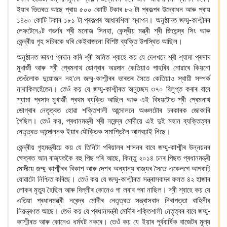
ইয়াৰ
ভিতৰত
আছে
প্ৰায়
৫০০
কোটি
টকাৰ
৮২
টা
প্ৰকল্পৰ
উদ্বোধন
আৰু
প্ৰায়
-
১৪৬০
কোটি
টকাৰ
১৮১
টা
প্ৰকল্পৰ
আধাৰশিলা
স্থাপন।
অনুষ্ঠানত
জম্মু
কাশ্মীৰৰ
,
লেফটেনেণ্ট
গভৰ্ণৰ
শ্ৰী
মনোজ
সিনহা
কেন্দ্ৰীয়
মন্ত্ৰী
শ্ৰী
জিতেন্দ্ৰ
সিং
আৰু
কেন্দ্ৰীয়
গৃহ
সচিবকে
ধৰি
কেইবাজনো
বিশিষ্ট
ব্যক্তি
উপস্থিত
আছিল।
অনুষ্ঠানত
ভাষণ
প্ৰদান
কৰি
শ্ৰী
অমিত
শ্বাহে
কয়
যে
দেশখনে
শ্ৰী
শ্যামা
প্ৰসাদ
মুখাৰ্জী
আৰু
শ্ৰী
প্ৰেমনাথ
ডোগ্ৰাৰ
অৱদান
কেতিয়াও
পাহৰিব
নোৱাৰে
কিয়নো
'
-
তেওঁলোক
দুয়োজন
নহ
লে
জম্মু
কাশ্মীৰৰ
ভাৰতৰ
সৈতে
কেতিয়াও
স্থায়ী
সম্পৰ্ক
-
নাথাকিলহেঁতেন।
তেওঁ
কয়
যে
জম্মু
কাশ্মীৰত
অনুচ্ছেদ
৩৭০
বিলুপ্ত
কৰাৰ
বাবে
শ্যামা
প্ৰসাদ
মুখাৰ্জী
প্ৰথম
ব্যক্তি
আছিল
আৰু
এই
বিষয়টোত
শ্ৰী
প্ৰেমনাথ
ডোগ্ৰাৰ
নেতৃত্বত
হোৱা
শক্তিশালী
আন্দোল
নে
অঞ্চলটোৰ
চৰকাৰক
জোকাৰি
,
গৈছিল।
তেওঁ
কয়
প্ৰধানমন্ত্ৰী
শ্ৰী
নৰেন্দ্ৰ
মোদীয়ে
এই
দুই
মহান
ব্যক্তিত্বৰ
নেতৃত্বত
আন্দোলনক
ইয়াৰ
যৌক্তিক
সমাপ্তিলৈ
আগবঢ়াই
নিছে।
-
কেন্দ্ৰীয়
গৃহমন্ত্ৰীয়ে
কয়
যে
তিনিটা
পৰিয়ালৰ
শাসনৰ
বাবে
জম্মু
কাশ্মীৰ
উন্নয়নৰ
,
ক্ষেত্ৰত
আন
ৰাজ্যতকৈ
বহু
পিছ
পৰি
আছে
কিন্তু
২০১৪
চনৰ
পিছত
প্ৰধানমন্ত্ৰী
-
মোদীয়ে
জম্মু
কাশ্মীৰৰ
বিকাশ
আৰু
দেশৰ
অন্যান্য
ৰাজ্যৰ
সৈতে
একেলগে
আগবাঢ়ি
-
যোৱাটো
নিশ্চিত
কৰিছে।
তেওঁ
কয়
যে
জম্মু
কাশ্মীৰত
সন্ত্ৰাসবাদৰ
ফলত
৪২
হাজাৰ
লোকৰ
মৃত্যু
হৈছিল
আৰু
দিল্লী
ৰ
কোনেও
গা
লৰাব
পৰা
নাছিল।
শ্ৰী
শ্বাহে
কয়
যে
এতিয়া
প্ৰধানমন্ত্ৰী
নৰেন্দ্ৰ
মোদীৰ
নেতৃত্বত
সন্ত্ৰাসবাদ
নিৰাপত্তা
বাহিনীৰ
-
নিয়ন্ত্ৰণত
আছে।
তেওঁ
কয়
যে
প্ৰধানমন্ত্ৰী
মোদীৰ
শক্তিশালী
নেতৃত্বৰ
বাবে
জম্মু
কাশ্মীৰত
আৰু
কোনেও
ধৰ্মঘট
নকৰে।
তেওঁ
কয়
যে
ইয়াৰ
পূৰ্ববাৰ্ষিক
বাজেটৰ
মূল্য