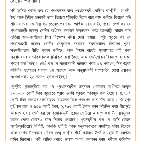
কোনো
সম্পৰ্ক
নাই।
,
,
শ্ৰী
অমিত
শ্বাহে
কয়
যে
প্ৰথমবাৰৰ
বাবে
প্ৰধানমন্ত্ৰী
মো
দীয়ে
কাশ্মীৰী
ডোগৰী
উৰ্দু
আৰু
হিন্দীক
চৰকাৰী
ভাষা
হিচাপে
স্বীকৃতি
দিয়াৰ
বাবে
কাম
কৰিছে
কিয়নো
যদি
শাসনৰ
ভাষা
স্থানীয়
হয়
তেন্তে
প্ৰশাসন
অধিক
দায়বদ্ধ
হৈ
পৰে।
তেওঁ
কয়
যে
প্ৰধানমন্ত্ৰী
নৰেন্দ্ৰ
মোদীৰ
অধীনৰ
চৰকাৰে
উন্নয়নৰ
পথত
আগবাঢ়ি
যোৱাৰ
বাবে
-
এতিয়া
জম্মু
কাশ্মীৰত
শিল
নিক্ষেপৰ
ঘটনা
দেখা
নাযায়।
শ্ৰী
শ্বাহে
কয়
যে
প্ৰধানমন্ত্ৰী
নৰেন্দ্ৰ
মোদীৰ
নেতৃত্বত
চৰকাৰে
সন্ত্ৰাসবাদৰ
বিৰুদ্ধে
শূ
ন্য
,
সহনশীলতাৰ
নীতি
গ্ৰহণ
কৰিছে
আৰু
ইয়াৰ
বাবেই
প্ৰশাসনত
বহি
থকা
সন্ত্ৰাসবাদৰ
সমৰ্থকসকলক
চিনাক্ত
কৰা
হৈছে
আৰু
তেওঁলোকৰ
বিৰুদ্ধে
ব্যৱস্থা
,
গ্ৰহণ
কৰা
হৈছে।
তেওঁ
কয়
যে
সন্ত্ৰাসবাদী
ঘটনাত
প্ৰায়
৫৪
শতাংশ
নিৰাপত্তা
বাহিনীৰ
হতাহতৰ
সংখ্যা
৮৪
শতাংশ
আৰু
সন্ত্ৰাসবাদী
সংগঠনলৈ
যোৱা
লোকৰ
সংখ্যা
প্ৰায়
২২
শতাংশ
হ্ৰাস
পাইছে।
কেন্দ্ৰীয়
গৃহমন্ত্ৰীয়ে
কয়
যে
প্ৰধানমন্ত্ৰীৰ
উন্নয়ন
পেকেজৰ
অধীনত
জম্মুত
,
,
৮০
০০০
কোটি
টকা
ব্যয়েৰে
প্ৰায়
৬৩টা
প্ৰকল্প
আৰম্ভ
কৰা
হৈছে।
৪
২৮৭
কোটি
টকা
ব্যয়েৰে
জলবিদ্যুৎ
বিদ্যুতৰ
কিৰু
প্ৰকল্পৰ
কাম
চলি
আছে।
শ্বাহপুৰ
,
,
,
কুণ্ডিৰ
বাবে
৪
৬৩৩
কোটি
টকা
২
৭৯৩
কোটি
টকাৰ
কাৰ
আঁচনিৰ
কাম
শীঘ্ৰেই
'
আৰম্ভ
হ
ব।
তেওঁ
কয়
যে
প্ৰধানমন্ত্ৰী
নৰেন্দ্ৰ
মোদীয়ে
আৰম্ভ
কৰা
উন্নয়নমূলক
কামৰ
সৈতে
কোনেও
তাল
মিলাব
নোৱাৰে।
গৃহমন্ত্ৰীয়ে
কয়
যে
আমি
কেৱল
,
প্ৰতিশ্ৰুতি
য়েই
নিদিওঁ
আনকি
দুৰ্নীতি
আৰু
সন্ত্ৰাসবাদ
ৰো
সমাপ্তি
ঘটাব
বিচাৰো
-
আৰু
দেশৰ
উন্নয়নৰ
দৌৰত
জম্মু
কাশ্মীৰ
শীৰ্ষ
স্থানত
উপনীত
হোৱাটো
নিশ্চিত
কৰিব
বিচাৰো।
শ্ৰী
অমিত
শ্বাহে
জনসাধাৰণক
চৰকাৰৰ
কাম
পৰীক্ষা
কৰিব
লৈ