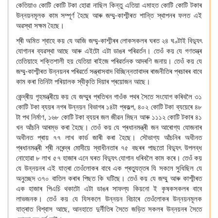
কেতিয়াও
কোটি
কোটি
টকা
হোৱা
নাছিল
কিন্তু
এতিয়া
এমাহত
কোটি
কোটি
টকাৰ
-
উন্নয়নমূলক
কাম
সম্পূৰ্ণ
হৈছে
আৰু
জম্মু
কাশ্মীৰত
শান্তি
স্থাপনৰ
ফলত
এই
অৱস্থা
সক্ষম
হৈছে।
-
শ্ৰী
অমিত
শ্বাহে
কয়
যে
আজি
জম্মু
কাশ্মীৰৰ
লোকসকলৰ
ঘৰত
২৪
ঘণ্টা
ই
বিদ্যুৎ
যোগান
ৰ
ব্যৱস্থা
আছে
আৰু
এইটো
এটা
ডাঙৰ
পৰিৱৰ্তন।
তেওঁ
কয়
যে
গণতন্ত্ৰ
তেতিয়াহে
শক্তিশালী
হয়
যেতিয়া
ৰাইজে
পৰিৱৰ্তনক
আদৰণি
জনায়।
তেওঁ
কয়
যে
-
জম্মু
কাশ্মীৰত
উন্নয়নৰ
পৰিৱৰ্তে
সন্ত্ৰাসবাদ
বিচ্ছিন্নতাবাদৰ
ৰাজনীতিৰ
প্ৰচাৰৰ
বাবে
কাম
কৰা
তিনিটা
পৰিয়ালক
স্বীকৃতি
দিয়াৰ
প্ৰয়োজন
আছে।
কেন্দ্ৰীয়
গৃহমন্ত্ৰীয়ে
কয়
যে
জম্মুৰ
প্ৰতিখন
গাওঁক
পথৰ
সৈতে
সংযোগ
কৰিবলৈ
৩১
,
কোটি
টকা
ব্যয়ৰ
নগৰ
উন্নয়ন
বিভাগৰ
১৪টা
প্ৰকল্প
৪০২
কোটি
টকা
ব্যয়েৰে
৪৮
,
টা
পথ
নিৰ্মাণ
১৬৮
কোটি
টকা
ব্যয়ৰ
জল
জীৱন
মিছন
আৰু
১১১২
কোটি
টকাৰ
৪১
খন
আঁচনি
আৰম্ভ
কৰা
হৈছে।
তেওঁ
কয়
যে
প্ৰধানমন্ত্ৰী
জন
আৰোগ্য
যোজনাৰ
অধীনত
প্ৰায়
৭৭
লাখ
কাৰ্ড
জাৰী
কৰা
হৈছে।
সৌভাগ্য
আঁচনিৰ
অধীনত
প্ৰধানমন্ত্ৰী
শ্ৰী
নৰেন্দ্ৰ
মো
দীয়ে
স্বাধীনতাৰ
৭৫
বছৰৰ
পাছতো
বিদ্যুৎ
উপলব্ধ
নোহোৱা
৮
লাখ
৫৭
হাজাৰ
এনে
ঘৰত
বিদ্যুৎ
যোগান
ধৰিবলৈ
কাম
কৰে।
তেওঁ
কয়
যে
উন্নয়নৰ
এই
যাত্ৰা
তেওঁলোকৰ
বাবে
এক
প্ৰত্যুত্তৰ
যি
সকলে
সুধিছিল
যে
অনুচ্ছেদ
৩৭০
বাতিল
কৰাৰ
পিছত
কি
ঘটিছে।
তেওঁ
কয়
যে
জম্মু
আৰু
কাশ্মীৰত
এক
হাজাৰ
পিএচি
থকাটো
এটা
ডাঙৰ
সাফল্য
কিয়নো
ই
কৃষকসকলৰ
বাবে
লাভজনক।
তেওঁ
কয়
যে
যিসকলে
উন্নয়ন
বিচাৰে
তেওঁলোকৰ
উন্নয়নমূলক
,
যাত্ৰাত
বিশ্বাস
আছে
আনহাতে
দুৰ্নীতিৰ
সৈতে
জড়িত
সকলৰ
উন্নয়নৰ
সৈতে