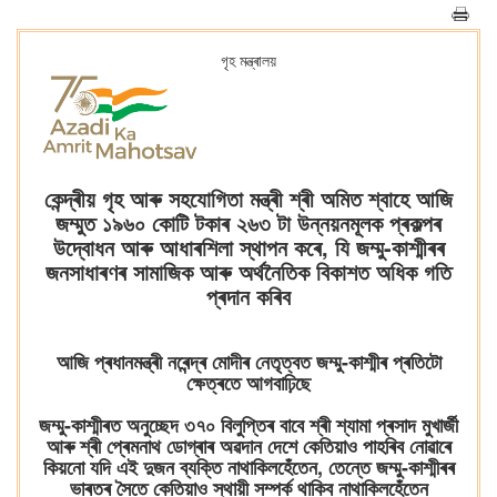
গৃহ মন্ত্ৰালয়
কেন্দ্ৰীয় গৃহ আৰু সহযোগিতা মন্ত্ৰী শ্ৰী অমিত শ্বাহে আজি
জম্মুত ১৯৬০ কোটি টকাৰ ২৬৩ টা উন্নয়নমূলক প্ৰকল্পৰ
উদ্বোধন আৰু আধাৰশিলা স্থাপন কৰে, যি জম্মু-কাশ্মীৰৰ
জনসাধাৰণৰ সামাজিক আৰু অৰ্থনৈতিক বিকাশত অধিক গতি
প্ৰদান কৰিব
আজি প্ৰধানমন্ত্ৰী নৰেন্দ্ৰ মোদীৰ নেতৃত্বত জম্মু-কাশ্মীৰ প্ৰতিটো
ক্ষেত্ৰতে আগবাঢ়িছে
জম্মু-কাশ্মীৰত অনুচ্ছেদ ৩৭০ বিলুপ্তিৰ বাবে শ্ৰী শ্যামা প্ৰসাদ মুখাৰ্জী
আৰু শ্ৰী প্ৰেমনাথ ডোগ্ৰাৰ অৱদান দেশে কেতিয়াও পাহৰিব নোৱাৰে
কিয়নো যদি এই দুজন ব্যক্তি নাথাকিলহেঁতেন, তেন্তে জম্মু-কাশ্মীৰৰ
ভাৰতৰ সৈতে কেতিয়াও স্থায়ী সম্পৰ্ক থাকিব নাথাকিলহেঁতেন