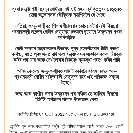
প্ৰধানমন্ত্ৰী শ্ৰী নৰেন্দ্ৰ মোদীয়ে এই দুই মহান ব্যক্তিত্বৰ নেতৃত্বত
হোৱা আন্দোলনক যৌক্তিক সমাপ্তিলৈ লৈ গৈছে
এতিয়া, জম্মু-কাশ্মীৰত শিল গুলীচালনাৰ কোনো ঘটনা নাই কিয়নো
প্ৰধানমন্ত্ৰী নৰেন্দ্ৰ মোদীৰ নেতৃত্বত চৰকাৰে দৃঢ়তাৰে উন্নয়নৰ পথত
আগবাঢ়িছে
মোদী চৰকাৰে সন্ত্ৰাসবাদৰ বিৰুদ্ধে শূন্য সহনশীলতাৰ নীতি গ্ৰহণ
কৰিছে, যাতে প্ৰশাসনত বহি থকা সন্ত্ৰাসবাদৰ সমৰ্থকসকলক চিনাক্ত
কৰিব পৰা যায় আৰু তেওঁলোকৰ বিৰুদ্ধে ব্যৱস্থা গ্ৰহণ কৰিব পাৰি
আজি কোনেও জম্মু-কাশ্মীৰত ধৰ্মঘট কৰিবলৈ সাহস নকৰে আৰু
প্ৰধানমন্ত্ৰী মোদীৰ শক্তিশালী নেতৃত্বৰ বাবে এই পৰিৱৰ্তন সম্ভৱ
হৈছে।
জম্মু আৰু কাশ্মীৰ সদায় উন্নয়নৰ পৰা বঞ্চিত হৈ আহিছে কিয়নো
তিনিটা পৰিয়ালৰ শাসনে উন্নয়নৰ ক্ষেত
प्रविष्टि तिथि: 04 OCT 2022 10:16PM by PIB Guwahati
কেন্দ্ৰীয়
গৃহ
আৰু
সহযোগিতা
মন্ত্ৰী
শ্ৰী
অমিত
শ্বাহে
আজি
জম্মুত
১৯৬০
কোটি
টকাৰ
২৬৩টা
উন্নয়নমূলক
প্ৰকল্প
উদ্বোধন
কৰে
আৰু
আধাৰশিলা
স্থাপন
কৰে।