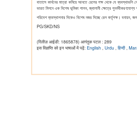
বাতাসে কার্বনের মাত্রা কমিয়ে আনতে রেলের পক্ষ থেকে যে ব্যবস্থাগুলি নেও
ভারত মিশনে এক বিশেষ ভূমিকা পালন, জ্বালানী ক্ষেত্রে পুনর্নবীকরণযোগ্
পরিবেশ ব্যবস্থাপনার দিকেও বিশেষ নজর দিচ্ছে রেল কর্তৃপক্ষ। বনায়ন, জল
PG/SKD/NS
(रिलीज़ आईडी: 1865878)
आगंतुक पटल : 289
इस विज्ञप्ति को इन भाषाओं में पढ़ें:
English
,
Urdu
,
हिन्दी
,
Mar