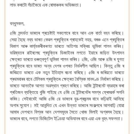
লাভ কৰাটো
সঁচাকৈয়ে এক ৰোমাঞ্চকৰ অভিজ্ঞতা।
বন্ধুসকল,
৫জি
সন্দৰ্ভত ভাৰতৰ প্ৰচেষ্টাই সকলোৰে বাবে আন এক বাৰ্তা বহন কৰিছে।
সেয়া হৈছে নব্য
ভাৰত
কেৱল প্ৰযুক্তিৰ গ্ৰাহকেই
নহয়, বৰঞ্চ
এনে
প্ৰযুক্তিৰ
বিকাশ আৰু কাৰ্য্যকৰীকৰণত ভাৰতে অতিশয়
সক্ৰিয় ভূমিকা পালন কৰিব।
ভৱিষ্যতৰ ৱাইৰলেছ
প্ৰযুক্তিৰ ডিজাইনৰ লগতে ইয়াৰে
জড়িত উৎপাদন
ক্ষেত্ৰত ভাৰতে গুৰুত্বপূৰ্ণ ভূমিকা পালন কৰিব। ২জি, ৩জি
আৰু ৪জি
ৰ যুগত
প্ৰযুক্তিৰ বাবে ভাৰত অন্য দেশৰ ওপৰত নিৰ্ভৰশীল আছিল। কিন্তু ৫জি
ৰ
জৰিয়তে ভাৰতে এক নতুন ইতিহাস ৰচনা
কৰিছে। ৫জি
ৰ জৰিয়তে ভাৰতে
প্ৰথমবাৰৰ বাবে টেলিকম প্ৰযুক্তিৰ ক্ষেত্ৰত বৈশ্বিক
মানদণ্ড নিৰ্ধাৰণ কৰিছে।
ভাৰতে আনতকৈ
আগত অৱস্থান গ্ৰহণ কৰিছে। আজি ইন্টাৰনেট ব্যৱহাৰ কৰা
প্ৰতিজন ব্যক্তিয়ে বুজি পাইছে যে ৫জি
য়ে ইন্টাৰনেটৰ সমগ্ৰ ফ্ৰেমৱৰ্ক সলনি
কৰিব। সেইবাবেই আজি ৫জি
য়ে ভাৰতৰ যুৱ-প্ৰজন্মৰ বাবে কঢ়িয়াই আনিছে
অপাৰ
সুযোগ। মই আনন্দিত যে এখন উন্নত ভাৰতৰ সংকল্পৰে আগবাঢ়ি যোৱা
আমাৰ দেশখনে বিশ্বৰ আন দেশসমূহৰ সৈতে খোজ মিলাই অগ্ৰসৰ হৈছে।
ভাৰতৰ বাবে, লগতে ডিজিটেল ইণ্ডিয়া অভিযানৰ বাবে এয়া এক বৃহৎ সফলতা।