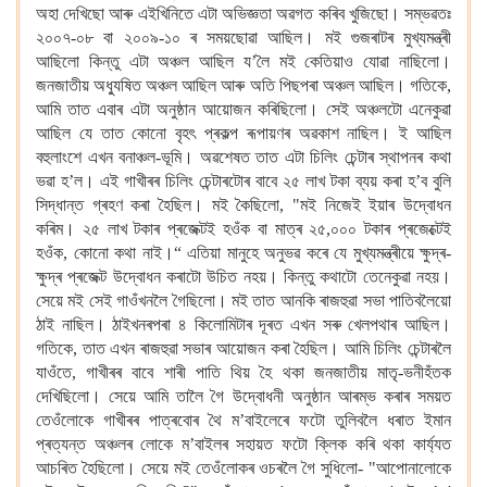
অহা
দেখিছো আৰু এইখিনিতে এটা অভিজ্ঞতা অৱগত কৰিব খুজিছো। সম্ভৱতঃ
২০০৭-০৮ বা ২০০৯-১০ ৰ সময়ছোৱা আছিল। মই গুজৰাটৰ মুখ্যমন্ত্ৰী
আছিলো কিন্তু এটা অঞ্চল আছিল য’লৈ
মই কেতিয়াও যোৱা নাছিলো।
জনজাতীয় অধ্যুষিত অঞ্চল আছিল আৰু অতি পিছপৰা অঞ্চল আছিল। গতিকে,
আমি তাত এবাৰ এটা অনুষ্ঠান আয়োজন কৰিছিলো। সেই অঞ্চলটো এনেকুৱা
আছিল যে তাত কোনো বৃহৎ প্ৰকল্প
ৰূপায়ণৰ
অৱকাশ
নাছিল। ই আছিল
বহুলাংশে এখন বনাঞ্চল-ভূমি। অৱশেষত তাত
এটা চিলিং চেন্টাৰ স্থাপনৰ কথা
ভৱা হ’ল। এই গাখীৰৰ চিলিং চেন্টাৰটোৰ বাবে
২৫ লাখ টকা ব্যয় কৰা হ’ব বুলি
সিদ্ধান্ত গ্ৰহণ কৰা হৈছিল। মই কৈছিলো, "মই নিজেই ইয়াৰ উদ্বোধন
কৰিম। ২৫ লাখ টকাৰ প্ৰজেক্টই
হওঁক বা মাত্ৰ ২৫,০০০
টকাৰ প্ৰজেক্টেই
হওঁক, কোনো কথা নাই।“
এতিয়া মানুহে অনুভৱ কৰে যে মুখ্যমন্ত্ৰীয়ে ক্ষুদ্ৰ-
ক্ষুদ্ৰ
প্ৰজেক্ট উদ্বোধন কৰাটো
উচিত নহয়। কিন্তু কথাটো তেনেকুৱা নহয়।
সেয়ে মই সেই গাওঁখনলৈ গৈছিলো।
মই তাত আনকি ৰাজহুৱা সভা পাতিবলৈয়ো
ঠাই নাছিল।
ঠাইখনৰপৰা ৪ কিলোমিটাৰ দূৰত এখন সৰু খেলপথাৰ আছিল।
গতিকে, তাত এখন ৰাজহুৱা সভাৰ আয়োজন কৰা হৈছিল।
আমি চিলিং চেন্টাৰলৈ
যাওঁতে, গাখীৰৰ বাবে শাৰী পাতি থিয় হৈ থকা জনজাতীয় মাতৃ-ভনীহঁতক
দেখিছিলো।
সেয়ে আমি তালৈ গৈ উদ্বোধনী অনুষ্ঠান আৰম্ভ কৰাৰ সময়ত
তেওঁলোকে গাখীৰৰ পাত্ৰবোৰ থৈ ম’বাইলেৰে ফটো তুলিবলৈ ধৰাত
ইমান
প্ৰত্যন্ত
অঞ্চলৰ লোকে
ম’বাইলৰ সহায়ত ফটো ক্লিক কৰি থকা কাৰ্য্যত
আচৰিত হৈছিলো।
সেয়ে মই তেওঁলোকৰ ওচৰলৈ গৈ সুধিলো- "আপোনালোকে