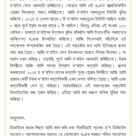
ম’বাইল ফোন আমদানি কৰিছিলো। সেয়েহে আমি এই খণ্ডত আত্মনিৰ্ভৰশীল
হোৱাৰ সিদ্ধান্ত গ্ৰহণ কৰিছিলো। আমি ম’বাইল প্ৰস্তুতৰ
ইউনিট বৃদ্ধি
কৰিলো। ২০১৪ ত দেশত মাত্ৰ ২ টা ম’বাইল প্ৰস্তুতৰ
ইউনিট আছিল অৰ্থাৎ
৮ বছৰ পূৰ্বে
ইয়াৰ সংখ্যা মাত্ৰ ২ টা আছিল।
কিন্তু এতিয়া এই
সংখ্যা ২০০
ৰোধিক।
ভাৰতত ম’বাইলৰ উৎপাদন বৃদ্ধি কৰিবলৈ আমি ইনচেনটিভ প্ৰদানেৰে
ব্যক্তিগত খণ্ডক উৎসাহিত কৰিলো। আজি পিএলআই আঁচনিৰে
এই
পদক্ষেপক
সম্প্ৰসাৰিত কৰা হৈছে। এই প্ৰচেষ্টাৰ ফল অতি ইতিবাচক ৰূপত
লাভ কৰা হৈছে। আজি ম’বাইল ফোন উৎপাদনত ভাৰতে বিশ্বৰ ভিতৰত ২ নং
স্থান দখল কৰিছে। তদুপৰি,
পূৰ্বে
আমি ম’বাইল আমদানি কৰিছিলো। ইয়াৰ
বিপৰীতে আজি আমি সমগ্ৰ বিশ্বলৈ ম’বাইল ৰপ্তানি কৰিছো। কল্পনা
কৰকচোন! ২০১৪ ত ম’বাইল ফোনৰ
ৰপ্তানি
শূন্য হোৱাৰ
বিপৰীতে আজি আমি
হাজাৰ কোটি টকাৰ ম’বাইল ৰপ্তানিকাৰী
এখন দেশত পৰিণত হৈছো। আমি এখন
ৰপ্তানীকাৰী
দেশ হৈ পৰিছো। স্বাভাৱিকতে এই সকলোবোৰ প্ৰচেষ্টাই
ডিভাইচটোৰ খৰচ হ্ৰাস কৰিছে। এতিয়া আমি কম খৰচত অধিক সুবিধা
লাভ
কৰিছো।
বন্ধুসকল,
ডিভাইচৰ ব্যয়ৰ পিছত আমি কাম কৰি থকা
দ্বিতীয়টো স্তম্ভ হ’ল ডিজিটেল
সংযোগ। আপোনালোক অৱগত
যে যোগাযোগ খণ্ডৰ প্ৰকৃত শক্তি সংযোগত