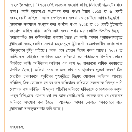
নিহিত হৈ আছে। যিমানে বেছি জনতাক
সংযোগ কৰিব,
সিমানেই খণ্ডটোৰ বাবে
ভাল। আমি ব্ৰডবেণ্ড সংযোগৰ কথা ক’লে
ইয়াৰ ২০১৪ ত ৬ কোটি
ব্যৱহাৰকাৰী আছিল। আজি তেওঁলোকৰ সংখ্যা ৮০ কোটিৰো অধিক হৈছেগৈ।
ইন্টাৰনেট সংযোগৰ সংখ্যাৰ কথা ক’বলৈ গ’লে ২০১৪ ত ২৫ কোটি ইন্টাৰনেট
সংযোগ আছিল যদিও আজি এই
সংখ্যা প্ৰায় ৮৫ কোটিত উপনীত হৈছে।
ইয়াৰোপৰিও মন কৰিবলগীয়া কথাটো হৈছে যে আজি আমাৰ গ্ৰামাঞ্চলসমূহত
ইন্টাৰনেট ব্যৱহাৰকাৰীৰ সংখ্যা চহৰসমূহত ইন্টাৰনেট ব্যৱহাৰকাৰীৰ সংখ্যাতকৈ
ক্ষীপ্ৰতাৰে
বৃদ্ধি পাইছে। আৰু এনে হোৱাৰ
বিশেষ কাৰণ আছে। ২০১৪ ত
অপ্টিকেল ফাইবাৰে দেশখনৰ ১০০ তকৈয়ো
কম পঞ্চায়তত উপনীত হোৱাৰ
বিপৰীতে আজি অপ্টিকেল ফাইবাৰ এক লাখ ৭০ হাজাৰৰো
অধিক পঞ্চায়তত
উপনীত হৈছে। এতিয়া ১০০
ক এক লাখ ৭০ হাজাৰৰে
তুলনা কৰক! ঠিক
যেনেকৈ চৰকাৰখনে
প্ৰতিঘৰ
গৃহস্থীতে বিদ্যুৎ যোগানৰ অভিযান আৰম্ভ
কৰিছিল, ঠিক তেনেকৈ হৰ ঘৰ জল অভিযানৰ জৰিয়তে সকলোকে বিশুদ্ধ পানী
যোগানৰ কাম কৰিছিল, উজ্জ্বলা আঁচনিৰ জৰিয়তে দৰিদ্ৰতম
লোকসকলক
ৰন্ধন
গেছৰ
চিলিণ্ডাৰ যোগান ধৰা হয়
আৰু কোটি-কোটি লোকক জন ধন যোজনাৰ
জৰিয়তে সংযোগ কৰা হৈছে।
একেদৰে আমাৰ চৰকাৰে ‘সকলোৰে বাবে
ইন্টাৰনেট’
ৰ লক্ষ্যৰে
কাম কৰি আছে।
বন্ধুসকল,