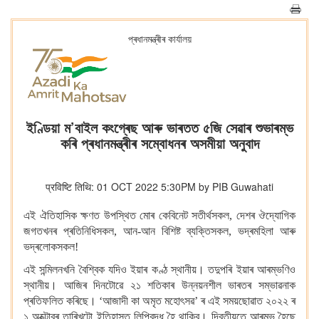
প্ৰধানমন্ত্ৰীৰ কাৰ্যালয়
ইণ্ডিয়া ম’বাইল কংগ্ৰেছ আৰু ভাৰতত ৫জি সেৱাৰ শুভাৰম্ভ
কৰি প্ৰধানমন্ত্ৰীৰ সম্বোধনৰ অসমীয়া অনুবাদ
प्रविष्टि तिथि: 01 OCT 2022 5:30PM by PIB Guwahati
এই ঐতিহাসিক ক্ষণত
উপস্থিত মোৰ কেবিনেট সতীৰ্থসকল, দেশৰ ঔদ্যোগিক
জগতখনৰ প্ৰতিনিধিসকল, আন-আন
বিশিষ্ট ব্যক্তিসকল, ভদ্ৰমহিলা আৰু
ভদ্ৰলোকসকল!
এই সন্মিলনখনি
বৈশ্বিক
যদিও ইয়াৰ কণ্ঠ স্থানীয়। তদুপৰি ইয়াৰ আৰম্ভণিও
স্থানীয়। আজিৰ দিনটোৱে ২১
শতিকাৰ উন্নয়নশীল ভাৰতৰ সম্ভাৱনাক
প্ৰতিফলিত
কৰিছে।
‘আজাদী
কা অমৃত মহোৎসৱ’
ৰ এই সময়ছোৱাত ২০২২ ৰ
১ অক্টোবৰ তাৰিখটো ইতিহাসত লিপিবদ্ধ হৈ থাকিব। দ্বিতীয়তে আৰম্ভ হৈছে