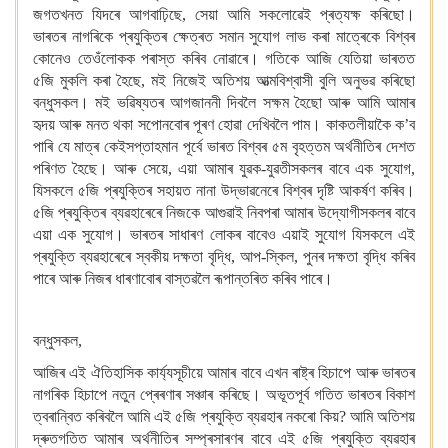
জগতখনত যিদৰে আগবাঢ়িছে,
সেয়া
আমি সকলোৱেই প্ৰত্যক্ষ কৰিছো।
ভাৰতৰ নাগৰিকে প্ৰযুক্তিৰ ক্ষেত্ৰত সমান সুযোগ লাভ কৰা মাত্ৰেকে
বিশ্বৰ
কোনেও তেওঁলোকক পৰাস্ত কৰিব নোৱাৰে। গতিকে আজি যেতিয়া ভাৰতত
৫জি
মুকলি কৰা হৈছে, মই নিজেই
অতিশয়
আত্মবিশ্বাসী বুলি অনুভৱ কৰিছো
বন্ধুসকল। মই ভৱিষ্যতৰ আগজাননী দিবলৈ সক্ষম হৈছো আৰু আমি আমাৰ
হৃদয় আৰু মনত থকা সপোনবোৰ পূৰণ হোৱা দেখিবলৈ পাম। কাকতলীয়াকৈ ক’ব
পাৰি যে মাত্ৰ কেইসপ্তাহমান পূৰ্বে
ভাৰত বিশ্বৰ ৫ম বৃহত্তম অৰ্থনীতিৰ দেশত
পৰিণত হৈছে। আৰু সেয়ে, এয়া আমাৰ যুৱক-যুৱতীসকলৰ বাবে এক সুযোগ,
যিসকলে ৫জি
প্ৰযুক্তিৰ সহায়ত নানা
উদ্ভাৱনেৰে
বিশ্বৰ দৃষ্টি আকৰ্ষণ কৰিব।
৫জি
প্ৰযুক্তিৰ
ব্যৱহাৰেৰে
নিজকে আগুৱাই নিবপৰা আমাৰ উদ্যোগীসকলৰ বাবে
এয়া এক সুযোগ। ভাৰতৰ সাধাৰণ লোকৰ বাবেও
এয়াই সুযোগ যিসকলে
এই
প্ৰযুক্তি ব্যৱহাৰেৰে
স্বকীয়
দক্ষতা বৃদ্ধি, আপ-স্কিল, পুনৰ দক্ষতা বৃদ্ধি কৰিব
পাৰে আৰু নিজৰ ধাৰণাবোৰ বাস্তৱলৈ ৰূপান্তৰিত কৰিব পাৰে।
বন্ধুসকল,
আজিৰ এই ঐতিহাসিক কাৰ্য্যসূচীয়ে
আমাৰ বাবে এখন ৰাষ্ট্ৰ
হিচাপে আৰু ভাৰতৰ
নাগৰিক হিচাপে নতুন প্ৰেৰণাৰ সঞ্চাৰ কৰিছে। অভূতপূৰ্ব গতিত ভাৰতৰ বিকাশ
ত্বৰান্বিত কৰিবলৈ আমি এই ৫জি
প্ৰযুক্তি ব্যৱহাৰ নকৰো কিয়? আমি অতিশয়
দ্ৰুতগতিত আমাৰ অৰ্থনীতিৰ সম্প্ৰসাৰণৰ বাবে এই ৫জি
প্ৰযুক্তি ব্যৱহাৰ