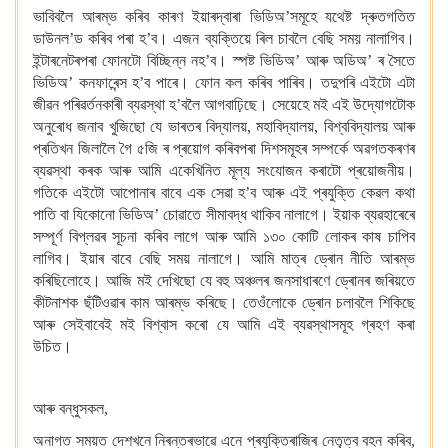
ভাবিবলৈ আৰম্ভ কৰিব কাৰণ ইয়াৰদ্বাৰা ভিডিঅ’সমূহে
যথেষ্ট দ্ৰুতগতিত
ডাউনল’ড কৰিব পৰা হ’ব। এজন ব্যক্তিয়ে ৰিল চাবলৈ বেছি সময় নালাগিব।
ইন্টাৰনেটৰপৰা ফোনটো বিচ্ছিন্ন নহ’ব। স্পষ্ট ভিডিঅ’ আৰু অডিঅ’
ৰ সৈতে
ভিডিঅ’ কনফাৰেন্স হ’ব পাৰে। ফোন কল কৰিব পাৰিব। তদুপৰি এইটো এটা
জীৱন পৰিৱৰ্তনকাৰী ব্যৱস্থা হ’বলৈ আগবাঢ়িছে। সেয়েহে মই এই উদ্যোগটোক
অনুৰোধ জনাব খুজিছো
যে ভাৰতৰ বিদ্যালয়, মহাবিদ্যালয়, বিশ্ববিদ্যালয় আৰু
প্ৰতিখন জিলালৈ গৈ ৫জি ৰ প্ৰয়োগ কৰিবপৰা দিশসমূহৰ সম্পৰ্কে অৱগতকৰণৰ
ব্যৱস্থা কৰক
আৰু আমি একেখিনিত মূল্য সংযোজন কৰাটো প্ৰয়োজনীয়।
গতিকে এইটো আপোনাৰ বাবে এক
সেৱা হ’ব আৰু এই প্ৰযুক্তি কেৱল কথা
পাতি বা যিকোনো ভিডিঅ’ চোৱাতে সীমাবদ্ধ থাকিব নালাগে। ইয়াক ব্যৱহাৰেৰে
সম্পূৰ্ণ বিপ্লৱৰ সূচনা কৰিব
লাগে আৰু আমি ১৩০ কোটি লোকৰ কাষ চাপিব
লাগিব। ইয়াৰ বাবে বেছি সময় নালাগে। আমি
মাত্ৰ ড্ৰোন নীতি আৰম্ভ
কৰিছিলোহে। আজি মই দেখিছো যে বহু অঞ্চলৰ জনসাধাৰণে
ড্ৰোনৰ জৰিয়তে
কীটনাশক ছঁটিওৱাৰ কাম আৰম্ভ কৰিছে। তেওঁলোকে ড্ৰোন চলাবলৈ শিকিছে
আৰু সেইবাবেই মই বিশ্বাস কৰো যে আমি এই ব্যৱস্থাসমূহ গ্ৰহণ কৰা
উচিত।
আৰু বন্ধুসকল,
অনাগত সময়ত দেশখনে নিৰন্তৰভাৱে এনে প্ৰযুক্তিৰাজিৰ
নেতৃত্ব বহন কৰিব,