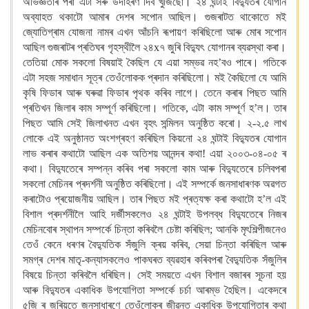
অভিজ্ঞতাৰ পৰা এটা সৰু উদাহৰণ দিব খুজিছো। ২৪ ঘন্টাই
বিদ্যুতৰ
যোগান
অব্যাহত থকাটো আমাৰ দেশৰ সপোন আছিল। গুজৰাটত থাকোতে মই
জ্যোতিগ্ৰাম যোজনা নামৰ এখন আঁচনি ৰূপায়ণ কৰিছিলো
আৰু মোৰ সপোন
আছিল গুজৰাটৰ প্ৰতিঘৰ গৃহস্থীলৈ
২৪x৭ জুৰি বিদ্যুৎ যোগানৰ ব্যৱস্থা কৰা।
তেতিয়া মোক
সকলো বিষয়াই কৈছিল যে এয়া
সম্ভৱ নহ’বও পাৰে। গতিকে
এটা সহজ সমাধান সূত্ৰ তেওঁলোকক প্ৰদান কৰিছিলো। মই কৈছিলো যে আমি
কৃষি ফিডাৰ আৰু ঘৰুৱা ফিডাৰ পৃথক কৰিব লাগে। তেনে কৰাৰ পিছত আমি
প্ৰতিখন জিলাৰ কাম সম্পূৰ্ণ কৰিছিলো। গতিকে, এটা কাম সম্পূৰ্ণ হ’ল। তাৰ
পিছত আমি সেই জিলাখনত এখন বৃহৎ
সন্মিলন অনুষ্ঠিত কৰো। ২-২.৫ লাখ
লোকে এই অনুষ্ঠানত অংশগ্ৰহণ কৰিছিল কিয়নো
২৪ ঘন্টাই
বিদ্যুতৰ যোগান
লাভ কৰাৰ কথাটো
আছিল এক অতিশয়
আনন্দৰ কথা! এয়া
২০০৩-০৪-০৫ ৰ
কথা। বিদ্যুতেৰে সম্পন্ন কৰিব পৰা সকলো কাম আৰু বিদ্যুতেৰে চলিবপৰা
সকলো মেচিনৰ প্ৰদৰ্শনী অনুষ্ঠিত কৰিছিলো।
এই সম্পৰ্কে
জনসাধাৰণক অৱগত
কৰাটোও প্ৰয়োজনীয় আছিল। তাৰ পিছত মই প্ৰত্যক্ষ কৰা কথাটো হ’ল
এই
বিশাল প্ৰদৰ্শনীলৈ আহি
দৰ্জীসকলেও ২৪ ঘন্টাই উপলব্ধ
বিদ্যুতেৰে নিজৰ
মেচিনবোৰ স্থাপন সম্পৰ্কে
চিন্তা কৰিবলৈ চেষ্টা কৰিছিল; আনকি মৃৎশিল্পীজনেও
তেওঁ কেনে
ধৰণৰ বৈদ্যুতিক সঁজুলি ক্ৰয় কৰিব, সেয়া চিন্তা কৰিছিল
আৰু
সমগ্ৰ দেশৰ মাতৃ-কন্যাসকলেও
পাকঘৰত ব্যৱহাৰ কৰিবপৰা বৈদ্যুতিক সঁজুলিৰ
বিষয়ে চিন্তা কৰিবলৈ ধৰিছিল। সেই সময়তে এখন বিশাল বজাৰৰ
সূচনা হয়
আৰু বিদ্যুতৰ একাধিক উপযোগিতা সম্পৰ্কে চৰ্চা আৰম্ভ হৈছিল। একেদৰে
৫জি
ৰ জৰিয়তে জনসাধাৰণে
তেওঁলোকৰ জীৱনত একাধিক উপযোগিতাৰ কথা