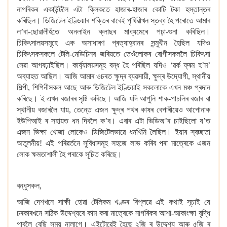
নাগৰিকৰ একাউন্টলৈ এটা ক্লিকতে হাজাৰ-হাজাৰ কোটি টকা হস্তান্তৰ
কৰিছিল। ডিজিটেল ইণ্ডিয়াৰ শক্তিৰ বাবেই পৃথিৱীখন স্তব্ধ হৈ পৰোতে
আমাৰ
ল’ৰা-ছোৱালীহঁতে
অনলাইন ক্লাছৰ মাধ্যমেৰে
পঢ়া-শুনা কৰিছিল।
চিকিৎসালয়সমূহে এক অসাধাৰণ প্ৰত্যাহ্বানৰ সন্মুখীন হৈছিল যদিও
চিকিৎসকসকলে
টেলি-মেডিচিনৰ জৰিয়তে তেওঁলোকৰ ৰোগীসকললৈ
চিকিৎসা
সেৱা
আগবঢ়াইছিল। কাৰ্য্যালয়সমূহ
বন্ধ হৈ পৰিছিল যদিও
‘ৱৰ্ক ফ্ৰম হ’ম’
অব্যাহত
আছিল। আজি আমাৰ ওচৰত ক্ষুদ্ৰ ব্যৱসায়ী, ক্ষুদ্ৰ উদ্যোগী, স্থানীয়
শিল্পী, শিপিনীসকল
আছে আৰু ডিজিটেল ইণ্ডিয়াই সকলোকে এখন
মঞ্চ প্ৰদান
কৰিছে। ই এখন বজাৰৰ সৃষ্টি কৰিছে। আজি যদি আপুনি শাক-পাচলিৰ বজাৰ বা
স্থানীয় বজাৰলৈ যায়,
তেন্তে এজন ক্ষুদ্ৰ
পথৰ কাষৰ বেপাৰীয়েও
আপোনাক
ইউপিআই
ৰ সহায়ত ধন দিবলৈ ক’ব। এবাৰ এটা ভিডিঅ’ৰ চাইছিলো
য’ত
এজন ভিক্ষা খোজা লোকেও
ডিজিটেলভাৱে ধনখিনি লৈছিল। ইয়াৰ স্বচ্ছতা
অতুলনীয়! এই পৰিৱৰ্তনে সুবিধাসমূহ সহজে লাভ কৰিব পৰা মাত্ৰেকে
এজন
লোক ক্ষমতাশালী হৈ পৰাকে সূচিত কৰিছে।
বন্ধুসকল,
আজি দেশখনে
সাক্ষী হোৱা টেলিকম খণ্ডৰ
বিপ্লৱে এই কথাই সূচাই যে
চৰকাৰখনে
সঠিক উদ্দেশ্যৰে কাম কৰা মাত্ৰেকে
নাগৰিকৰ আশা-আকাংক্ষা
বৃদ্ধি
পাবলৈ বেছি সময় নালাগে। এইটোৱেই হৈছে ২জি
ৰ উদ্দেশ্য আৰু ৫জি
ৰ