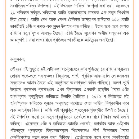
নৱৰাত্ৰিৰ পৱিত্ৰ উপলক্ষ। এই উৎসৱত ‘শক্তি’ ক পূজা কৰা হয়। একেদৰে
২১
শতিকাৰ সৰ্ববৃহৎ
শক্তিৰো
আজি শুভাৰম্ভেৰে
ভাৰতক এক নতুন শিখৰলৈ
নিয়া
হৈছে। আজি দেশ আৰু দেশৰ টেলিকম উদ্যোগৰ জৰিয়তে
১৩০ কোটি
ভাৰতীয়ই ৫জি
ৰ ৰূপত এক সুন্দৰ উপহাৰ লাভ কৰিছে। ইয়াৰ লগে-লগে দেশত
৫জি
ৰ নতুন যুগৰ আৰম্ভ হৈছে। ৫জি
হৈছে সুযোগৰ অসীম সম্ভাৰৰ
এক
আৰম্ভণি। এয়া লাভৰ
বাবে প্ৰতিজন ভাৰতীয়কে
অভিনন্দন জনাইছো।
বন্ধুসকল,
গৌৰৱৰ এই মুহূৰ্তত
মই এটা কথা সন্তোষেৰে ক’ব খুজিছো যে
৫জি
ৰ প্ৰচলন
হোৱাৰ লগে-লগে গ্ৰামাঞ্চলৰ
বিদ্যালয়, গাওঁ, শ্ৰমিক আৰু দুৰ্বল লোকসকলৰ
সন্তানেও
আমাৰ সৈতে
এই অনুষ্ঠানত অংশগ্ৰহণ কৰিব পাৰিছে। অলপ পূৰ্বে
উত্তৰ প্ৰদেশৰ গ্ৰামাঞ্চলৰ
এখন বিদ্যালয়ৰ এগৰাকী ছাত্ৰীৰ সৈতে
৫জি
হ’ল’গ্ৰাম
প্ৰযুক্তিৰ জৰিয়তে চিনাকি হৈছিলো। ২০১২ ৰ নিৰ্বাচনত মই
হ’ল’গ্ৰামৰ জৰিয়তে
প্ৰচাৰ অব্যাহত ৰাখোতে
সেয়া আছিল বিশ্ববাসীৰ বাবে
এক আশ্চৰ্য্যৰ বিষয়। আজি এই প্ৰযুক্তি প্ৰত্যেক গৃহস্থীত
উপনীত হৈছে।
মই উপলব্ধি কৰো
যে নতুন প্ৰযুক্তিয়ে তেওঁলোকৰ বাবে শিক্ষাৰ অৰ্থ সলনি
কৰিছে। একেদৰে ৫জি
ৰ জৰিয়তে আনকি গুজৰাট, মহাৰাষ্ট্ৰ আৰু ওড়িশাৰ
গাঁৱসমূহৰ প্ৰত্যন্ত
বিদ্যালয়সমূহৰ শিশুসকলেও শীৰ্ষ বিশেষজ্ঞৰ সৈতে
শ্ৰেণীকোঠাত নতুন-নতুন কথা শিকিছে। তেওঁলোকে
নতুন যুগৰ শ্ৰেণীকোঠা