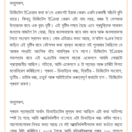
বন্ধুসকল,
ডিজিটেল ইণ্ডিয়াৰ কথা ক’লে
একাংশই ইয়াক কেৱল এখনি চৰকাৰী আঁচনি বুলি
ভাৱে। কিন্তু ডিজিটেল ইণ্ডিয়া কেৱল এটা নাম নহয়, বৰঞ্চ ই দেশখনৰ
উন্নয়নৰ বাবে এক বৃহৎ
দৃষ্টি। এই দৃষ্টিৰ লক্ষ্য হৈছে এনে
প্ৰযুক্তিক
সাধাৰণ
জনতাৰ মাজলৈ লৈ যোৱা, যিয়ে জনসাধাৰণৰ বাবে কাম কৰে আৰু জনসাধাৰণৰ
সৈতে সংযোগ স্থাপন কৰে। মোৰ এতিয়াও মনত আছে, ম’বাইল খণ্ডৰ সৈতে
জড়িত এই দৃষ্টিৰ বাবে কৌশলৰ কথা ব্যক্ত কৰোতে
মই পুনৰবাৰ কৈছিলো যে
আমাৰ পদ্ধতি আংশিক নহৈ
সামগ্ৰিক হ’ব লাগে। ডিজিটেল ইণ্ডিয়াৰ
সফলতাৰ বাবে এই খণ্ডটোৰ সকলো মাত্ৰা একেলগে সামৰি লোৱাটো
প্ৰয়োজনীয় আছিল। গতিকে,
আমি একেলগে ৪
টা স্তম্ভ আৰু চাৰিটা দিশত
মনোনিৱেশ কৰিছিলো। প্ৰথম - ডিভাইচৰ খৰচ, দ্বিতীয় - ডিজিটেল সংযোগ,
তৃতীয় - ডাটাৰ খৰচ, চতুৰ্থ আৰু আটাইতকৈ গুৰুত্বপূৰ্ণ কথাটো হ'ল - 'ডিজিটেল
প্ৰথম' ধাৰণা।
বন্ধুসকল,
প্ৰথম স্তম্ভটো অৰ্থাৎ ডিভাইচটোৰ মূল্যৰ কথা আহিলে এটা কথা অতিশয়
স্পষ্ট হৈ পৰে; আমি আত্মনিৰ্ভৰশীল হ’লেহে এটা ডিভাইচৰ খৰচ কমিব পাৰে।
আপোনালোকৰ
নিশ্চয় মনত আছে
যে মই আত্মনিৰ্ভৰশীলতাৰ কথা কওঁতে বহুতে
মোক ঠাট্টা কৰিছিল। ২০১৪ লৈকে আমি বহিঃৰাষ্ট্ৰৰপৰা প্ৰায় ১০০ শতাংশ