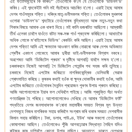
এই ফটোসমূহেৰে
কি কৰিব?" তেওঁলোকে ক'লে যে তেওঁলোকে 'ডাউনল’ড'
কৰিব।
এই শব্দকেইটা
শুনি মই সঁচাকৈয়ে আচৰিত হ'লো। এয়াই হৈছে
আমাৰ
দেশৰ গাওঁসমূহৰ শক্তি।
দৰিদ্ৰ
মাতৃ-ভনীসকলৰ শক্তি।
তেওঁলোকৰ মুখৰপৰা
ওলোৱা ‘ডাউনল’ড’ শব্দটোৱে তেওঁলোকৰ বুদ্ধিমত্তা আৰু নতুন-নতুন কথা
শিকাৰ বিষয়ে আমাক এক ধাৰণা দিয়ে। মই কালি গুজৰাটত আছিলো। আম্বাজী
তীৰ্থ এলেকা চাবলৈ যাওঁতে বাটত সৰু-সৰু গাওঁ
প্ৰত্যক্ষ কৰিছিলো। আধাতকৈ
অধিক লোকে ম’বাইলেৰে ভিডিঅ’ ৰেকৰ্ডিং কৰি আছিল। এয়াই হৈছে আমাৰ
দেশৰ শক্তি! আমি এই ক্ষমতাক আওকাণ কৰিব নোৱাৰো আৰু দেশৰ অভিজাত
শ্ৰেণীৰ একাংশ লোকেহে আমাৰ দুখীয়া ভাই-ভনীসকলক বিশ্বাস নকৰে।
অৱশেষত আমি ‘ডিজিটেল প্ৰথম’
ৰ দৃষ্টিৰে আগবাঢ়ি যাবলৈ সক্ষম হ’লো।
চৰকাৰখনে
নিজেই আগবাঢ়ি গৈ ডিজিটেল পেমেন্টৰ পথ সহজ কৰি তুলিছে।
চৰকাৰে নিজেই এপটোৰ জৰিয়তে নাগৰিককেন্দ্ৰিক ডেলিভাৰী সেৱাক
প্ৰোৎসাহিত
কৰিছে। কৃষকৰ কথাই হওঁক বা ক্ষুদ্ৰ দোকানীৰ কথাই হওঁক, আমি
এপটোৰ জৰিয়তে তেওঁলোকৰ দৈনন্দিন প্ৰয়োজন পূৰণৰ উপায় প্ৰদান কৰিছো।
আজি আপোনালোকে ইয়াৰ
ফল দেখিবলৈ
পাইছে। আজি প্ৰযুক্তি সঁচা অৰ্থত
গণতান্ত্ৰিক হৈ পৰিছে। আপোনালোকেও দেখিছে যে আমাৰ ‘ডিজিটেল ফাৰ্ষ্ট’
পদ্ধতিয়ে দেশৰ জনসাধাৰণক ক’ৰোনা মহামাৰীৰ সময়ত বিশ্বৰ মূল
উন্নত
দেশসমূহে নিজৰ নাগৰিকক সহায় কৰিবলৈ সংগ্ৰাম কৰি থকাৰ
সময়ত দেশবাসীক
কিমান সহায় কৰিছিল। টকা, ডলাৰ, পাউণ্ড, ইউৰ’
আৰু সকলো তেওঁলোকৰ
কোষাগাৰত আছিল। তেওঁলোকেও পুঁজি আগবঢ়োৱাৰ সিদ্ধান্ত লৈছিল যদিও
ৰাইজৰ কাষ চাপিবলৈ কোনো উপায় নাছিল। আনহাতে, ভাৰতে দেশখনৰ