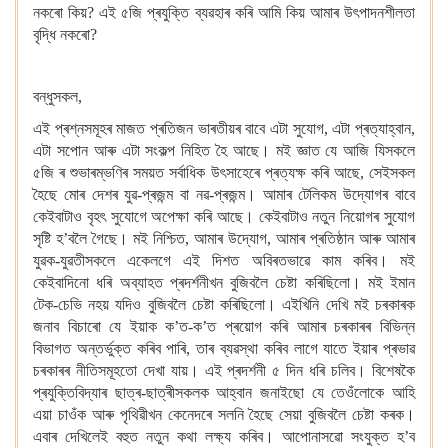
নকৰো কিয়? এই ৫জি
প্ৰযুক্তি ব্যৱহাৰ কৰি আমি কিয় আমাৰ উৎপাদনশীলতা
বৃদ্ধি নকৰো?
বন্ধুসকল,
এই প্ৰশ্নসমূহৰ মাজত
প্ৰতিজন ভাৰতীয়ৰ বাবে এটা সুযোগ, এটা প্ৰত্যাহ্বান,
এটা সপোন আৰু এটা সংকল্প নিহিত হৈ আছে। মই জ্ঞাত যে আজি যিসকলে
৫জি
ৰ শুভাৰম্ভণিৰ সময়ত
সৰ্বাধিক উৎসাহেৰে প্ৰত্যক্ষ
কৰি আছে,
সেইসকল
হৈছে মোৰ দেশৰ যুৱ-প্ৰজন্ম বা নৱ-প্ৰজন্ম। আমাৰ টেলিকম উদ্যোগৰ বাবে
কেইবাটাও বৃহৎ
সুযোগে অপেক্ষা কৰি আছে। কেইবাটাও নতুন নিয়োগৰ সুযোগ
সৃষ্টি হ’বলৈ গৈছে।
মই নিশ্চিত, আমাৰ উদ্যোগ, আমাৰ প্ৰতিষ্ঠান আৰু আমাৰ
যুৱক-যুৱতীসকলে একেলগে এই দিশত অবিৰতভাৱে কাম কৰিব। মই
কেইবাদিনো
ধৰি অব্যাহত
প্ৰদৰ্শনীখন বুজিবলৈ চেষ্টা কৰিছিলো। মই ইমান
টেক-চেভি নহয় যদিও
বুজিবলৈ চেষ্টা কৰিছিলো। এইখিনি দেখি মই চৰকাৰক
জনাব বিচাৰো
যে ইয়াক
ক’ত-ক’ত প্ৰয়োগ কৰি আমাৰ চৰকাৰৰ বিভিন্ন
বিভাগত অন্তৰ্ভুক্ত কৰিব পাৰি, তাৰ ব্যৱস্থা কৰিব লাগে
যাতে ইয়াৰ প্ৰভাৱ
চৰকাৰৰ নীতিসমূহতো দেখা যায়। এই প্ৰদৰ্শনী ৫ দিন ধৰি চলিব। বিশেষকৈ
প্ৰযুক্তিবিদ্যাৰ ছাত্ৰ-ছাত্ৰীসকলক আহ্বান জনাইছো
যে তেওঁলোকে আহি
এয়া চাওঁক
আৰু পৃথিৱীখন কেনেদৰে সলনি হৈছে সেয়া বুজিবলৈ চেষ্টা কৰক।
এবাৰ দেখিলেই বহুত নতুন কথা লক্ষ্য কৰিব। আপোনাসৱো
সংযুক্ত হ’ব