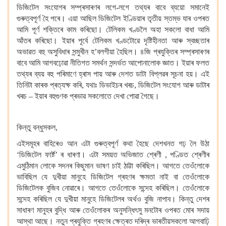
ডিজিটেল সংযোগৰ সম্প্ৰসাৰণৰ লগে-লগে তথ্যৰ বাবে ব্যয়ো
সমানেই
গুৰুত্বপূৰ্ণ হৈ পৰে। এয়া আছিল ডিজিটেল ইণ্ডিয়াৰ তৃতীয় স্তম্ভ যাৰ ওপৰত
আমি পূৰ্ণ শক্তিৰে কাম কৰিছো। টেলিকম খণ্ডলৈ
অহা সকলো বাধা আমি
আঁতৰ কৰিছো। ইয়াৰ পূৰ্বে টেলিকম খণ্ডটোৱে দৃষ্টিহীনতা আৰু স্বচ্ছতাৰ
অভাৱত বহু অসুবিধাৰ সন্মুখীন হ’বলগীয়া হৈছিল। ৪জি
প্ৰযুক্তিৰ সম্প্ৰসাৰণৰ
বাবে আমি আগবঢ়োৱা
নীতিগত সমৰ্থন সন্দৰ্ভত
আপোনালোক
জ্ঞাত। ইয়াৰ ফলত
তথ্যৰ ব্যয় বহু পৰিমাণে হ্ৰাস পায় আৰু দেশত ডাটা বিপ্লৱৰ সূচনা
হয়। এই
তিনিটা কাৰক প্ৰত্যক্ষ কৰি, যথাঃ ডিভাইচৰ খৰচ, ডিজিটেল সংযোগ আৰু ডাটাৰ
খৰচ – ইয়াৰ বহুগুণক প্ৰভাৱ সকলোতে দেখা পোৱা গৈছে।
কিন্তু বন্ধুসকল,
এইসমূহৰ বাহিৰেও আন এটা গুৰুত্বপূৰ্ণ কথা হৈছে
দেশখনত গঢ় লৈ উঠা
‘ডিজিটেল ফাৰ্ষ্ট’
ৰ ধাৰণা। এটা সময়ত অভিজাত শ্ৰেণী , পণ্ডিত শ্ৰেণীৰ
এমুঠিমান লোকে
সদনৰ কিছুমান ভাষণ চাই ঠাট্টা কৰিছিল। আগতে তেওঁলোকে
ভাবিছিল যে দুখীয়া মানুহে
ডিজিটেল গ্ৰহণৰ ক্ষমতা নাই বা তেওঁলোকে
ডিজিটেলক
বুজিব নোৱাৰে। আগতে তেওঁলোকে সন্দেহ কৰিছিল। তেওঁলোকে
সন্দেহ কৰিছিল যে দুখীয়া মানুহে ডিজিটেলৰ অৰ্থও বুজি নাপাব। কিন্তু দেশৰ
সাধাৰণ মানুহৰ বুদ্ধি আৰু তেওঁলোকৰ অনুসন্ধিৎসু মনটোৰ ওপৰত মোৰ সদায়
আস্থা আছে। নতুন প্ৰযুক্তি গ্ৰহণৰ ক্ষেত্ৰত দৰিদ্ৰ ভাৰতীয়সকলো আগবাঢ়ি