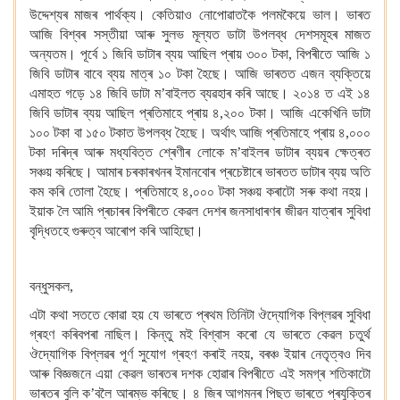
উদ্দেশ্যৰ মাজৰ
পাৰ্থক্য। কেতিয়াও নোপোৱাতকৈ পলমকৈয়ে
ভাল। ভাৰত
আজি বিশ্বৰ সস্তীয়া আৰু সুলভ মূল্যত ডাটা উপলব্ধ
দেশসমূহৰ মাজত
অন্যতম। পূৰ্বে ১
জিবি ডাটাৰ ব্যয় আছিল প্ৰায় ৩০০ টকা, বিপৰীতে আজি ১
জিবি ডাটাৰ বাবে
ব্যয় মাত্ৰ ১০ টকা হৈছে।
আজি ভাৰতত এজন ব্যক্তিয়ে
এমাহত গড়ে ১৪ জিবি ডাটা ম’বাইলত ব্যৱহাৰ কৰি আছে। ২০১৪ ত এই ১৪
জিবি ডাটাৰ ব্যয় আছিল প্ৰতিমাহে প্ৰায় ৪,২০০ টকা। আজি একেখিনি ডাটা
১০০ টকা বা ১৫০ টকাত উপলব্ধ হৈছে।
অৰ্থাৎ আজি প্ৰতিমাহে প্ৰায় ৪,০০০
টকা দৰিদ্ৰ আৰু মধ্যবিত্ত শ্ৰেণীৰ লোকে
ম’বাইলৰ
ডাটাৰ ব্যয়ৰ ক্ষেত্ৰত
সঞ্চয় কৰিছে। আমাৰ চৰকাৰখনৰ ইমানবোৰ প্ৰচেষ্টাৰে ভাৰতত ডাটাৰ ব্যয় অতি
কম কৰি তোলা হৈছে। প্ৰতিমাহে ৪,০০০ টকা সঞ্চয় কৰাটো সৰু কথা নহয়।
ইয়াক লৈ আমি প্ৰচাৰৰ বিপৰীতে
কেৱল দেশৰ জনসাধাৰণৰ জীৱন যাত্ৰাৰ সুবিধা
বৃদ্ধিতহে গুৰুত্ব আৰোপ কৰি আহিছো।
বন্ধুসকল,
এটা কথা সততে কোৱা হয় যে ভাৰতে প্ৰথম তিনিটা ঔদ্যোগিক বিপ্লৱৰ সুবিধা
গ্ৰহণ কৰিবপৰা নাছিল। কিন্তু মই বিশ্বাস কৰো যে ভাৰতে কেৱল চতুৰ্থ
ঔদ্যোগিক বিপ্লৱৰ পূৰ্ণ সুযোগ
গ্ৰহণ কৰাই নহয়, বৰঞ্চ
ইয়াৰ নেতৃত্বও দিব
আৰু বিজ্ঞজনে
এয়া কেৱল ভাৰতৰ দশক হোৱাৰ বিপৰীতে
এই সমগ্ৰ শতিকাটো
ভাৰতৰ বুলি ক’বলৈ আৰম্ভ কৰিছে। ৪
জিৰ আগমনৰ পিছত ভাৰতে প্ৰযুক্তিৰ