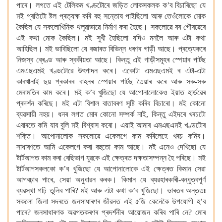
পাৰে। লগতে এই টেলিকম খণ্ডটোৰে
জড়িত লোকসকলক
ক’ব বিচাৰিছো যে
মই প্ৰতিটো ষ্টল প্ৰত্যক্ষ কৰি বহু সন্তোষ পাইছিলো
আৰু তেওঁলোকে মোক
কৈছিল যে সকলোখিনিক থলুৱাভাৱে নিৰ্মাণ কৰা হৈছে। সকলোৱে বৰ গৌৰৱেৰে
এই কথা মোক কৈছিল। মই সুখী হৈছিলো যদিও মনলৈ
আৰু এটা কথা
আহিছিল। মই ভাবিছিলো যে বজাৰত বিভিন্ন ধৰণৰ গাড়ী আছে। প্ৰত্যেকৰে
নিজস্ব ব্ৰেণ্ড আৰু স্বকীয়তা আছে। কিন্তু এই গাড়ীসমূহৰ স্পেয়াৰ পাৰ্টছ
এমএছএমই খণ্ডটোৱে উৎপাদন কৰে। একোটা এমএছএমই
ৰ এটা-এটা
কাৰখানাই ছয় প্ৰকাৰৰ বাহনৰ স্পেয়াৰ পাৰ্টছ তৈয়াৰ কৰে আৰু সৰু-সৰু
মেৰামতিৰ কাম কৰে। মই ক’ব খুজিছো
যে আপোনালোকেও ইয়াত হাৰ্ডৱেৰ
প্ৰদৰ্শন কৰিছে।
মই এটা বিশাল বাতাবৰণ
সৃষ্টি কৰিব বিচাৰো। মই কোনো
ব্যৱসায়ী নহয়।
ধনৰ লগত মোৰ কোনো সম্পৰ্ক নাই, কিন্তু এইদৰে খৰচটো
এবাৰতে কমি যাব বুলি মই বিশ্বাস কৰো। এয়াই আমাৰ এমএছএমই
খণ্ডটোৰ
শক্তি। আপোনালোক সকলোৱে একেলগে কাম কৰিলেহে খৰচ কমিব।
সাধাৰণতে আমি একেলগে কৰা বহুতো কাম আছে। মই এনেও
দেখিছো যে
ষ্টাৰ্টআপত কাম কৰা বেছিভাগ যুৱকে এই ক্ষেত্ৰত দক্ষতাসম্পন্ন হৈ পৰিছে। মই
ষ্টাৰ্টআপসকলকো ক’ব খুজিছো যে আপোনালোকে
এই ক্ষেত্ৰত কিমান সেৱা
আগবঢ়াব পাৰে,
সেয়া অনুধাৱন কৰক। কিমান যে
ব্যৱহাৰকাৰী-বন্ধুত্বপূৰ্ণ
ব্যৱস্থা গঢ়ি তুলিব পাৰি? মই আৰু এটা কথা ক’ব খুজিছো।
ভাৰতৰ অন্ততঃ
সকলো জিলা সদৰতে জনসাধাৰণৰ জীৱনত এই ৫জি কেনেকৈ উপযোগী হ’ব
পাৰে? জনসাধাৰণক অৱগতকৰণৰ
প্ৰদৰ্শনীৰ আয়োজন কৰিব পাৰি নে? মোৰ