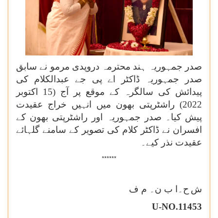
صدر جمہوریہ ہند محترمہ دروپدی مرمو نے سابق
صدر جمہوریہ ڈاکٹر اے پی جے عبدالکلام کی
پیدائش کی سالگرہ کے موقع پر آج (15 اکتوبر
2022) راشٹرپتی بھون میں انہیں خراج عقیدت
پیش کیا۔ صدر جمہوریہ اور راشٹرپتی بھون کے
افسران نے ڈاکٹر کلام کی تصویر کے سامنے گلہائے
عقیدت نذر کیے۔
******
ش
ح۔
ا ب ن۔ م ف
U-NO.11453