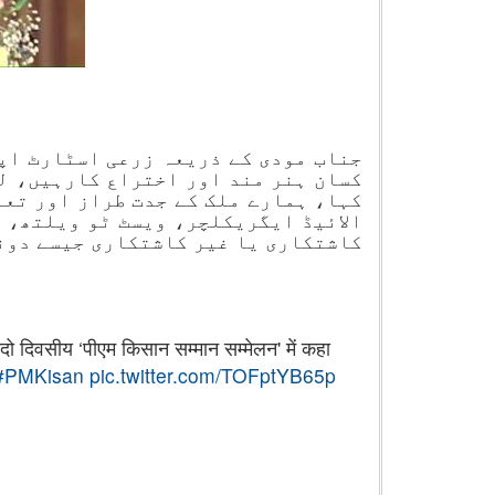
جناب مودی کے ذریعہ زرعی اسٹارٹ اپ
کسان ہنر مند اور اختراع کارہیں، لی
کہا، ہمارے ملک کے جدت طراز اور تع
الائیڈ ایگریکلچر، ویسٹ ٹو ویلتھ، 
کاشتکاری یا غیر کاشتکاری جیسے دونو
त दो दिवसीय ‘पीएम किसान सम्मान सम्मेलन' में कहा
#PMKisan
pic.twitter.com/TOFptYB65p