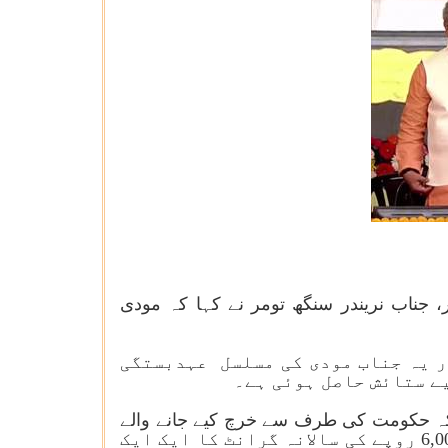
کزی وزیر، جناب نریندر سنگھ تومر نے کہا کہ مودی
ر یہ جناب مودی کی مسلسل عہدبستگی
ے ستائش حاصل ہوئی ہے۔
ا کہ حکومت کی طرف سے خرچ کیے جانے والے
ہر روپے میں سے صرف 15 پیسے مطلوبہ مستفیدین تک ہی پہنچتے ہیں۔وزیر موصوف نے کہاکہ لیکن، 6,000 روپے کی سالانہ گرانٹ کا ایک ایک