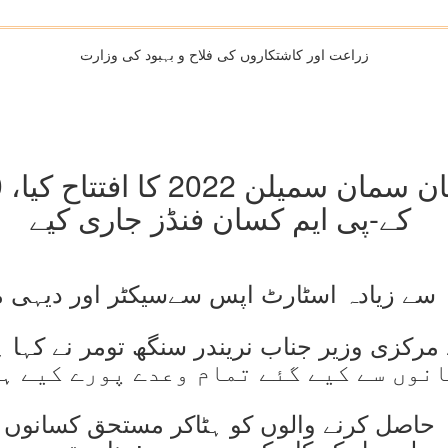
زراعت اور کاشتکاروں کی فلاح و بہبود کی وزارت
کے-پی ایم کسان فنڈز جاری کیے
ہ سے زیادہ اسٹارٹ اپس سےسیکٹر اور دیہی 
نوں سے کیے گئے تمام وعدے پورے کیے ہ
 حاصل کرنے والوں کو ہٹاکر مستحق کسانو