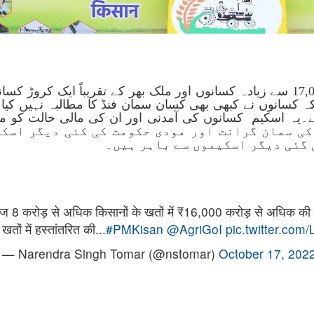
جناب تومر نے پوسا میلہ گراؤنڈ پر موجود 17,000 سے زیادہ کسانوں اور ملک بھر کے 
ہ کسانوں نے کبھی بھی کسان سمان فنڈ کا مطالبہ نہیں کیا
ہے۔یہ اسکیم کسانوں کی آمدنی اور ان کی مالی حالت کو م
 کہا کہ کسانوں کو 6000 روپے کی سمان گرانٹ اور مودی حکومت کی 
 گئی دیگر اسکیموں سے باہر ہیں۔
 8 करोड़ से अधिक किसानों के खतों में ₹16,000 करोड़ से अधिक की प्
खतों में हस्तांतरित की...
#PMKisan
@AgriGoI
pic.twitter.co
— Narendra Singh Tomar (@nstomar)
October 17, 202