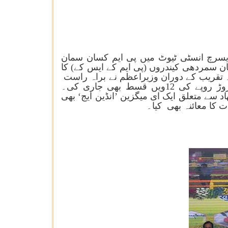
ریسرچ انسٹی ٹیوٹ میں پی ایم کسان سمان
یمیکل اور فرٹیلائزر کی وزارت کے تحت 600 پردھان منتری کسان سمردھی کیندروں (پی ایم کے ایس کے) کا
کیا۔ تقریب کے دوران وزیراعظم نے براہ راست
فائدوں کی منتقلی کے ذریعہ پردھان منتری کسان سمان ندھی(پی ایم کسان)کے تحت 16000 ہزار کروڑ روپے کی 12ویں قسط بھی جاری کی۔
د سے متعلق ایک ای میگزین ’انڈین ایج‘ بھی
ت کا معائنہ بھی کیا۔