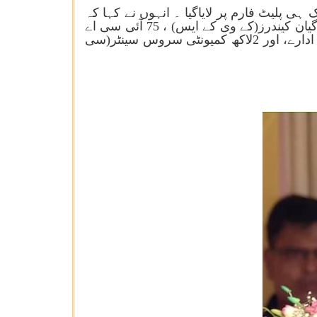
ی پلیٹ فارم پر لایاگیا ۔ انہوں نے کہا کہ
تقریباً ایک کروڑ کسانوں کے علاوہ، جنہوں نے اس تقریب میں عملی طور پرحصہ لیا ان میں 732 کرشی وگیان کیندرز(کے وی کے ایس) ، 75 آئی سی اے
آر ادارے، 75 ریاستی زرعی یونیورسٹیاں، 600 پی ایم کسان مراکز، 50,000 پرائمری زرعی امداد باہمی کے ادارے، اور 2لاکھ کمیونٹی سروس سینٹر(سی