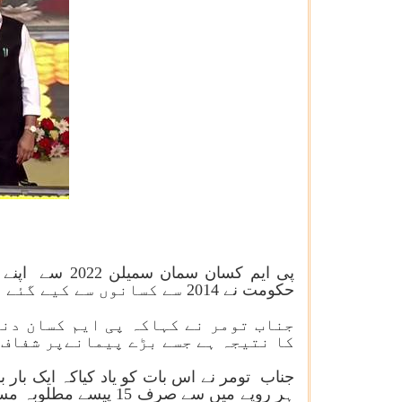
پی ایم کسان 
حکومت نے 2014 سے کسانوں سے کیے گئے تمام وعدوں کو پورا کیا ہے۔
جناب تومر نے کہاکہ پی ایم کسان دن
کا نتیجہ ہے جسے بڑے پیمانےپر شفاف 
جناب تومر نے اس بات کو یاد کیاکہ ایک با