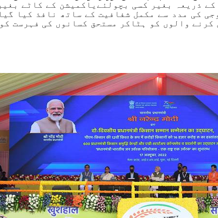
 کے ذریعہ بغیر کسی بچولئےیاکمیشن کے کاٹے بغیر 
جی کی مدد سے مکمل شفافیت کے ساتھ نافذ کیا گیا
کرنے والوں کو ہٹاکر مستحق کسانوں کی فہرست کو د