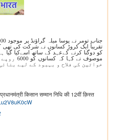
تقریباً ایک کروڑ کسانوں نے شرکت کی تھی ک
کو دوگنا کرنے کےعہد کے ساتھ اسےکیا گیا 
موصوف نے
خواتین کی فلاح و بہبود کے لیے بنائی
रधानमंत्री किसान सम्मान निधि की 12वीं क़िस्त
m/Lu2V8uK0cW
2