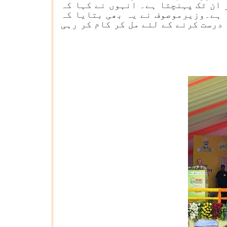
ان تک پہنچتا ہے۔ انہوں نے کہا کہ
 ہے۔وزیرموصوف نے یہ بھی بتایا کہ
رست کرنے کے لئے مل کر کام کر رہی