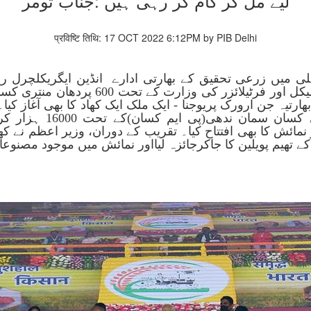
لیے مل کر کام کر رہی ہیں :جناب تومر
प्रविष्टि तिथि: 17 OCT 2022 6:12PM by PIB Delhi
ہلی میں زرعی تحقیق کے بھارتی ادارے انڈین ایگریکلچرل 
سمیلن 2022 کا افتتاح کیا۔ وزیر اعظم نے ک
بھارتیہ جن ارورک پریوجنا - ایک ملک ایک کھاد کا بھی آغاز 
مائش کا بھی افتتاح کیا۔ تقریب کے دوران، وزیر اعظم نے کھا
ے تھیم پویلین کا جاکرجائزہ لیااور نمائش میں موجود مصنوعا