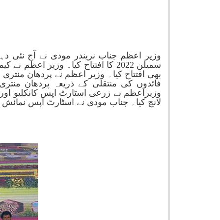
وزیر اعظم جناب نریندر مودی نے آج نئی د
بھی افتتاح کیا۔ وزیر اعظم نے پردھان منتری 
وزیراعظم نے زرعی اسٹارٹ اپس کانکلیو اور ن
لانچ کیا۔ جناب مودی نے اسٹارٹ اپس نمائش ک