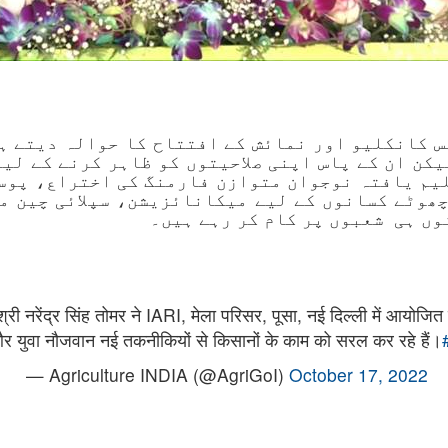
س کانکلیو اور نمائش کے افتتاح کا حوالہ دیتے ہو
کن ان کے پاس اپنی صلاحیتوں کو ظاہر کرنے کے لی
لیم یافتہ نوجوان متوازن فارمنگ کی اختراع، پوس
چھوٹے کسانوں کے لیے میکانائزیشن، سپلائی چین می
ں ہی شعبوں پر کام کر رہے ہیں۔
श्री नरेंद्र सिंह तोमर ने IARI, मेला परिसर, पूसा, नई दिल्ली में आयोजि
ं और युवा नौजवान नई तकनीकियों से किसानों के काम को सरल कर रहे हैं।
— Agriculture INDIA (@AgriGoI)
October 17, 2022