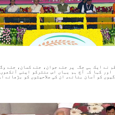
م نے ایک ہی جگہ پر جئے جوان، جئے کسان، جئے وگ
 اور کہا کہ آج ہم یہاں اس منترکو اپنی آنکھوں
یوں کو آسان بنانے، ان کی صلاحیتوں کو بڑھانے او