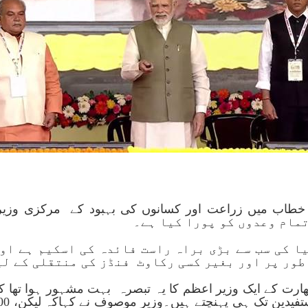
سمان سمیلن 2022 سے اپنے خطاب میں زراعت اور کسانوں کی بہبود کے مر
یا کی سب سے بڑی براہ راست فائدہ کی اسکیم ہے او
طور پر اور بغیر کسی رکاوٹ فنڈز کی منتقلی کے لی
ر بھارت کے ایک وزیر اعظم کا یہ تبصرہ بہت مشہور ہوا تھ