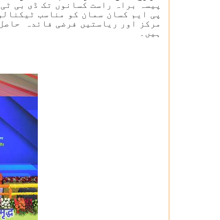
پیسہ براہ راست کسانوں تک ڈی بی ٹی
پی ایم کسان سمان کو مناسب ٹیکنالو
مرکز اور ریاستیں فرضی فائدہ حاصل 
ہیں۔