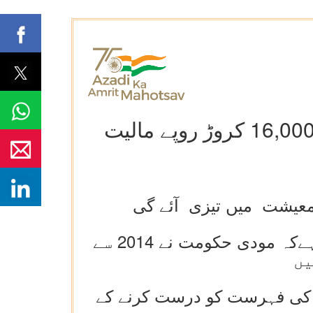
وزیر اعظم نے پی ایم کسان سمان سمیلن 2022 کا افتتاح کیا، 16,000 کروڑ روپے مالیت
معیشت میں تیزی آئے گی
زراعت اور کسانوں کی بہبود کے مرکزی وزیر جناب نریندر سنگھ تومر نے کہا ہےکہ مودی حکومت نے 2014 سے
یں
ں کی فہرست کو درست کرنے کے