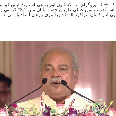
ہ آج کے پروگرام سے کسانوں اور زرعی اسٹارٹ اپس کو ایک ہ