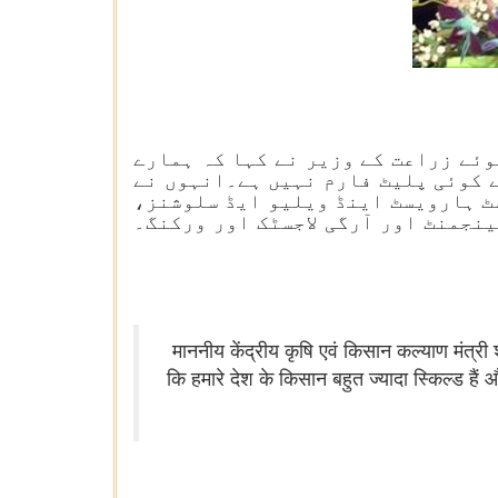
ئے زراعت کے وزیر نے کہا کہ ہمارے
ے کوئی پلیٹ فارم نہیں ہے۔انہوں نے
ٹ ہارویسٹ اینڈ ویلیو ایڈ سلوشنز،
نجمنٹ اور آرگی لاجسٹک اور ورکنگ۔
माननीय केंद्रीय कृषि एवं किसान कल्याण मंत्री 
कि हमारे देश के किसान बहुत ज्यादा स्किल्ड है