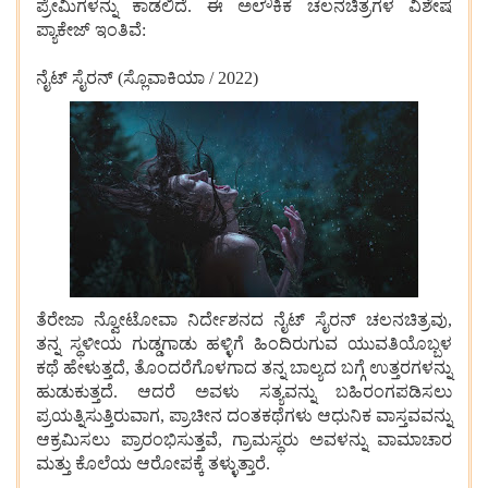
ಪ್ರೇಮಿಗಳನ್ನು ಕಾಡಲಿದೆ. ಈ ಅಲೌಕಿಕ ಚಲನಚಿತ್ರಗಳ ವಿಶೇಷ
ಪ್ಯಾಕೇಜ್‌ ಇಂತಿವೆ:
ನೈಟ್ ಸೈರನ್ (ಸ್ಲೊವಾಕಿಯಾ / 2022)
ತೆರೇಜಾ ನ್ವೋಟೋವಾ ನಿರ್ದೇಶನದ ನೈಟ್ ಸೈರನ್ ಚಲನಚಿತ್ರವು,
ತನ್ನ ಸ್ಥಳೀಯ ಗುಡ್ಡಗಾಡು ಹಳ್ಳಿಗೆ ಹಿಂದಿರುಗುವ ಯುವತಿಯೊಬ್ಬಳ
ಕಥೆ ಹೇಳುತ್ತದೆ, ತೊಂದರೆಗೊಳಗಾದ ತನ್ನ ಬಾಲ್ಯದ ಬಗ್ಗೆ ಉತ್ತರಗಳನ್ನು
ಹುಡುಕುತ್ತದೆ. ಆದರೆ ಅವಳು ಸತ್ಯವನ್ನು ಬಹಿರಂಗಪಡಿಸಲು
ಪ್ರಯತ್ನಿಸುತ್ತಿರುವಾಗ, ಪ್ರಾಚೀನ ದಂತಕಥೆಗಳು ಆಧುನಿಕ ವಾಸ್ತವವನ್ನು
ಆಕ್ರಮಿಸಲು ಪ್ರಾರಂಭಿಸುತ್ತವೆ, ಗ್ರಾಮಸ್ಥರು ಅವಳನ್ನು ವಾಮಾಚಾರ
ಮತ್ತು ಕೊಲೆಯ ಆರೋಪಕ್ಕೆ ತಳ್ಳುತ್ತಾರೆ.