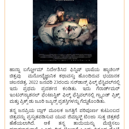
ಹಾನ್ನಾ ಬರ್ಗ್ಹೋಮ್ ನಿರ್ದೇಶಿಸಿದ ಫಿನ್ನಿಷ್ ಭಾಷೆಯ ಹ್ಯಾಚಿಂಗ್
ಚಿತ್ರವು ಮನೋವೈಜ್ಞಾನಿಕ ಕಥಾವಸ್ತು ಹೊಂದಿರುವ ಭಯಾನಕ
ಚಲನಚಿತ್ರ. 2022 ಜನವರಿ 23ರಂದು ಸನ್‌ಡಾನ್ಸ್ ಫಿಲ್ಮ್ ಫೆಸ್ಟಿವಲ್‌ನಲ್ಲಿ
ಇದು ಪ್ರಥಮ ಪ್ರದರ್ಶನ ಕಂಡಿತು. ಇದು ಗೆರಾರ್ಡ್‌ಮರ್
ಇಂಟರ್‌ನ್ಯಾಶನಲ್ ಫೆಂಟಾಸ್ಟಿಕ್ ಫಿಲ್ಮ್ ಫೆಸ್ಟಿವಲ್‌ನಲ್ಲಿ ಗ್ರ್ಯಾಂಡ್ ಪ್ರಿಕ್ಸ್
ಮತ್ತು ಪ್ರಿಕ್ಸ್ ಡು ಜೂರಿ ಜ್ಯೂನ್ಸ್ ಪ್ರಶಸ್ತಿಗಳನ್ನು ಗೆದ್ದುಕೊಂಡಿತು.
ತನ್ನ ಜನಪ್ರಿಯ ಬ್ಲಾಗ್‌ ಮೂಲಕ ಜಗತ್ತಿಗೆ ಪರಿಪೂರ್ಣ ಕುಟುಂಬದ
ಚಿತ್ರವನ್ನು ಪ್ರಸ್ತುತಪಡಿಸುವ ಯುವ ಜಿಮ್ನಾಸ್ಟ್ ಟಿಂಜಾ ಸುತ್ತ ಚಿತ್ರಕಥೆ
ಹೆಣೆಯಲಾಗಿದೆ. ಆಕೆ ತನ್ನ ತಾಯಿಯನ್ನು ಮೆಚ್ಚಿಸಲು