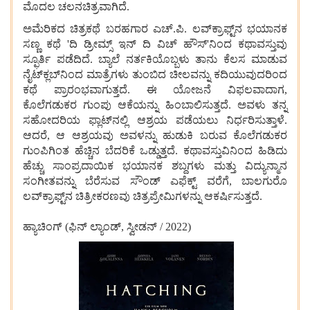
ಮೊದಲ ಚಲನಚಿತ್ರವಾಗಿದೆ.
ಅಮೆರಿಕದ ಚಿತ್ರಕಥೆ ಬರಹಗಾರ ಎಚ್.ಪಿ. ಲವ್‌ಕ್ರಾಫ್ಟ್‌ನ ಭಯಾನಕ
ಸಣ್ಣ ಕಥೆ 'ದಿ ಡ್ರೀಮ್ಸ್ ಇನ್ ದಿ ವಿಚ್ ಹೌಸ್'ನಿಂದ ಕಥಾವಸ್ತುವು
ಸ್ಫೂರ್ತಿ ಪಡೆದಿದೆ. ಬ್ಯಾಲೆ ನರ್ತಕಿಯೊಬ್ಬಳು ತಾನು ಕೆಲಸ ಮಾಡುವ
ನೈಟ್‌ಕ್ಲಬ್‌ನಿಂದ ಮಾತ್ರೆಗಳು ತುಂಬಿದ ಚೀಲವನ್ನು ಕದಿಯುವುದರಿಂದ
ಕಥೆ ಪ್ರಾರಂಭವಾಗುತ್ತದೆ. ಈ ಯೋಜನೆ ವಿಫಲವಾದಾಗ,
ಕೊಲೆಗಡುಕರ ಗುಂಪು ಆಕೆಯನ್ನು ಹಿಂಬಾಲಿಸುತ್ತದೆ. ಅವಳು ತನ್ನ
ಸಹೋದರಿಯ ಫ್ಲಾಟ್‌ನಲ್ಲಿ ಆಶ್ರಯ ಪಡೆಯಲು ನಿರ್ಧರಿಸುತ್ತಾಳೆ.
ಆದರೆ, ಆ ಆಶ್ರಯವು ಅವಳನ್ನು ಹುಡುಕಿ ಬರುವ ಕೊಲೆಗಡುಕರ
ಗುಂಪಿಗಿಂತ ಹೆಚ್ಚಿನ ಬೆದರಿಕೆ ಒಡ್ಡುತ್ತದೆ. ಕಥಾವಸ್ತುವಿನಿಂದ ಹಿಡಿದು
ಹೆಚ್ಚು ಸಾಂಪ್ರದಾಯಿಕ ಭಯಾನಕ ಶಬ್ದಗಳು ಮತ್ತು ವಿದ್ಯುನ್ಮಾನ
ಸಂಗೀತವನ್ನು ಬೆರೆಸುವ ಸೌಂಡ್ ಎಫೆಕ್ಟ್ ವರೆಗೆ, ಬಾಲಗುರೊ
ಲವ್‌ಕ್ರಾಫ್ಟ್‌ನ ಚಿತ್ರೀಕರಣವು ಚಿತ್ರಪ್ರೇಮಿಗಳನ್ನು ಆಕರ್ಷಿಸುತ್ತದೆ.
ಹ್ಯಾಚಿಂಗ್ (ಫಿನ್ ಲ್ಯಾಂಡ್, ಸ್ವೀಡನ್ / 2022)