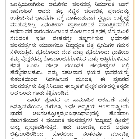
ಜನಪ್ರಿಯರಾಗಿರುವ ಅಮೆರಿಕದ ಚಲನಚಿತ್ರ ನಿರ್ಮಾಪಕ ಜಾನ್
ಕಾರ್ಪೆಂಟರ್ ಅವರು ತನ್ನ ನೆಚ್ಚಿನ ಚಲನಚಿತ್ರ ಪ್ರಕಾರವನ್ನು
ಉತ್ತೇಜಿಸುವ ಭಾವನೆಗಳ ಬಗ್ಗೆ ಮಾತನಾಡುವಾಗ ಸ್ವಲ್ಪವೂ ಉತ್ಪ್ರೇಕ್ಷೆ
ಮಾಡುವುದಿಲ್ಲ. ಏನಂತೀರಾ? ಡ್ರಾಕುಲಾದಿಂದ ಮಾಂತ್ರಿಕನವರೆಗೆ
ಅಥವಾ ವಶ ಪಾರಂಪರ್ಯದಿಂದ ಮೋಡಿಗಾರನ ತನಕ, ಬೆನ್ನುಮೂಳೆ
ಸೇರಿದಂತೆ ಇಡೀ ದೇಹವನ್ನೇ ತಣ್ಣಗಾಗಿಸುವ ಭಯಾನಕ
ಚಲನಚಿತ್ರಗಳು ಯಾವಾಗಲೂ ವಿಶ್ವಾದ್ಯಂತ ಚಿತ್ರ ಪ್ರೇಮಿಗಳ ಗಮನ
ಸೆಳೆಯುತ್ತಿವೆ. ಪ್ರತಿಯೊಂದು ದೇಶ ಮತ್ತು ಪ್ರತಿಯೊಂದು ಭಾಷೆಯು
ತಮ್ಮ ಪ್ರೇಕ್ಷಕರನ್ನು ರೋಮಾಂಚನಗೊಳಿಸಿದ ಮತ್ತು ಅಸ್ಥಿರಗೊಳಿಸುವ
ಕನಿಷ್ಠ ಒಂದು ಡಜನ್ ಭಯಾನಕ ಚಲನಚಿತ್ರಗಳ ಬಗ್ಗೆ
ಹೆಮ್ಮೆಪಡಬಹುದು. ನಮ್ಮ ಸಹಜವಾದ ಭಯದ ಭಾವನೆಯನ್ನು
ಕುಶಲತೆಯಿಂದ ನಿರ್ವಹಿಸುವ ಮೂಲಕ, ಈ ಪ್ರಕಾರದ
ಚಲನಚಿತ್ರಗಳು ವಿಶ್ವ ಸಿನಿಮಾದ ಈ ಬೃಹತ್ ಪ್ರೇಕ್ಷಕ ವರ್ಗದಲ್ಲಿ ತನ್ನದೇ
ಆದ ಒಂದು ಗೂಡು ಕೆತ್ತಿಕೊಂಡಿವೆ.
ಹಾರರ್ ಪ್ರಕಾರದ ಈ ಸಾಮೂಹಿಕ ಆಕರ್ಷಣೆ ಮತ್ತು
ಜನಪ್ರಿಯತೆಯನ್ನು ಗುರುತಿಸಿ, 53ನೇ ಆವೃತ್ತಿಯ ಅಂತಾರಾಷ್ಟ್ರೀಯ
ಭಾರತ ಚಲನಚಿತ್ರೋತ್ಸವ(ಐಎಫ್ಎಫ್ಐ)ದಲ್ಲಿ ಹೊಸದಾಗಿ
ಬಿಡುಗಡೆಯಾದ 4 ಭಯಾನಕ ಚಲನಚಿತ್ರಗಳ 'ಮ್ಯಾಕಾಬ್ರೆ ಡ್ರೀಮ್ಸ್'
ಅನ್ನು ಪ್ರಸ್ತುತಪಡಿಸುತ್ತಿದೆ. ಇದು ಚಲನಚಿತ್ರ ಪರದೆ ಅಥವಾ
ಚಿತ್ರಮಂದಿರದಿಂದ ಹೊರಬಂದ ನಂತರವೂ ಚಲನಚಿತ್ರ