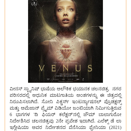
ವೀನಸ್ ಸ್ಪ್ಯಾನಿಷ್ ಭಾಷೆಯ ಅಲೌಕಿಕ ಭಯಾನಕ ಚಲನಚಿತ್ರ. ನಗರ
ಪರಿಸರದಲ್ಲಿ ಆಧುನಿಕ ಮಾಟಗಾತಿಯ ಅಂಶಗಳನ್ನು ಈ ಚಿತ್ರದಲ್ಲಿ
ನಿರೂಪಿಸಲಾಗಿದೆ. ಸೋನಿ ಪಿಕ್ಚರ್ಸ್ ಇಂಟರ್ನ್ಯಾಷನಲ್ ಪ್ರೊಡಕ್ಷನ್ಸ್
ಮತ್ತು ಅಮೆಜಾನ್ ಪ್ರೈಮ್ ವಿಡಿಯೋ ಜಂಟಿಯಾಗಿ ನಿರ್ಮಿಸುತ್ತಿರುವ
6 ಭಾಗಗಳ 'ದಿ ಫಿಯರ್ ಕಲೆಕ್ಷನ್'ನಲ್ಲಿ ಜೌಮ್ ಬಾಲಾಗುರೋ
ನಿರ್ದೇಶಿಸಿದ ಚಲನಚಿತ್ರವು 2ನೇ ಪ್ರವೇಶ ಇದಾಗಿದೆ. ಎಲೆಕ್ಸ್ ಡೆ ಲಾ
ಇಗ್ಲೇಷಿಯಾ ಅವರ ನಿರ್ದೇಶನದ ವೆನೆಸಿಯಾ ಫ್ರೇನಿಯಾ (2021)