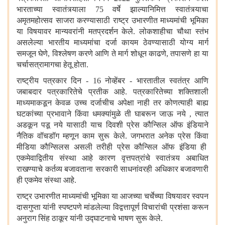
भारताच्या स्वातंत्र्याला 75 वर्षे झाल्यानिमित्त स्वातंत्र्याचा
अमृतमहोत्सव साजरा करण्यासाठी राष्ट्र उभारणीत माध्यमांची भूमिका
या विषयावर मान्यवरांनी मतप्रदर्शन केले. लोकशाहीचा चौथा स्तंभ
असलेल्या भारतीय माध्यमांचा दर्जा कायम ठेवण्यासाठी योग्य मार्ग
समजून घेणे
,
विश्लेषण करणे आणि ते मार्ग शोधून काढणे
,
तपासणे हा या
चर्चासत्रामागचा हेतू होता.
राष्ट्रीय पत्रकार दिन - 16 नोव्हेंबर - भारतातील स्वतंत्र आणि
जबाबदार पत्रकारितेचे प्रतीक आहे. पत्रकारितेच्या शक्तिशाली
माध्यमाकडून केवळ उच्च दर्जाचीच अपेक्षा नाही तर कोणत्याही बाह्य
घटकांच्या प्रभावाने किंवा धमक्यांमुळे ती घाबरून जाऊ नये
,
त्यात
अडकून पडू नये यासाठी याच दिवशी प्रेस कौन्सिल ऑफ इंडियाने
नैतिक वॉचडॉग म्हणून काम सुरू केले. जगभरात अनेक प्रेस किंवा
मीडिया कौन्सिलस असली तरीही प्रेस कौन्सिल ऑफ इंडिया ही
एकमेवाद्वितीय संस्था आहे कारण वृत्तपत्रांचे स्वातंत्र्य अबाधित
राखण्याचे कर्तव्य बजावताना सरकारी साधनांवरही अधिकार बजावणारी
ही एकमेव संस्था आहे.
राष्ट्र उभारणीत माध्यमांची भूमिका या आजच्या चर्चेच्या विषयावर स्वपन
दासगुप्ता यांनी स्पष्टपणे मांडलेल्या विद्वत्तापूर्ण विचारांची प्रशंसा करून
अनुराग सिंह ठाकूर यांनी उद्घाटनाचे भाषण सुरू केले.