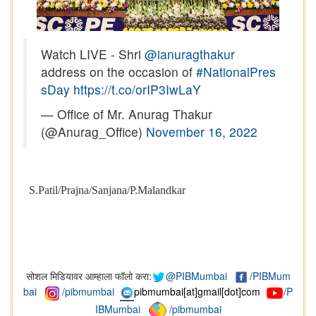
Watch LIVE - Shri
@ianuragthakur
address on the occasion of
#NationalPres
sDay
https://t.co/orIP3IwLaY
— Office of Mr. Anurag Thakur
(@Anurag_Office)
November 16, 2022
S.Patil
/Prajna/Sanjana/P.Malandkar
सोशल मिडियावर आम्हाला फॉलो करा:
@PIBMumbai
/
PIBMum
bai
/pibmumbai
pibmumbai[at]gmail[dot]com
/P
IBMumbai
/pibmumbai