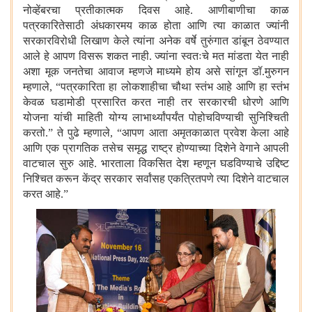
नोव्हेंबरचा प्रतीकात्मक दिवस आहे. आणीबाणीचा काळ
पत्रकारितेसाठी अंधकारमय काळ होता आणि त्या काळात ज्यांनी
सरकारविरोधी लिखाण केले त्यांना अनेक वर्षे तुरुंगात डांबून ठेवण्यात
आले हे आपण विसरू शकत नाही. ज्यांना स्वतःचे मत मांडता येत नाही
अशा मूक जनतेचा आवाज म्हणजे माध्यमे होय असे सांगून डॉ.मुरुगन
म्हणाले
,
“
पत्रकारिता हा लोकशाहीचा चौथा स्तंभ आहे आणि हा स्तंभ
केवळ घडामोडी प्रसारित करत नाही तर सरकारची धोरणे आणि
योजना यांची माहिती योग्य लाभार्थ्यांपर्यंत पोहोचविण्याची सुनिश्चिती
करतो.
”
ते पुढे म्हणाले
,
“
आपण आता अमृतकाळात प्रवेश केला आहे
आणि एक प्रागतिक तसेच समृद्ध राष्ट्र होण्याच्या दिशेने वेगाने आपली
वाटचाल सुरु आहे. भारताला विकसित देश म्हणून घडविण्याचे उद्दिष्ट
निश्चित करून केंद्र सरकार सर्वांसह एकत्रितपणे त्या दिशेने वाटचाल
करत आहे.
”