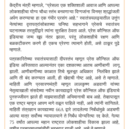
केंद्रीय मंत्री म्हणाले
, "
प्रेसला एक शक्तिशाली आवाज आणि आपल्या
लोकशाहीचा योग्य चौथा स्तंभ बनवणाऱ्या दिग्गजांना विनम्र श्रद्धांजली
अर्पण करण्याचा हा एक गंभीर प्रसंग आहे." स्वातंत्र्यलढ्यातील उत्तुंग
नेत्यांच्या वृत्तपत्रांसोबतच्या घनिष्ठ सहभागाने प्रेसचे स्वातंत्र्य
घटनात्मक तरतुदींद्वारे त्यांना सुरक्षित ठेवता आले. प्रेस कौन्सिल ऑफ
इंडियाचा जन्म खूप नंतर झाला
,
परंतु लोकशाहीचे रक्षण आणि
बळकटीकरण करणे ही एकच प्रेरणा त्यामागे होती
,
असे ठाकूर पुढे
म्हणाले.
पत्रकारितेच्या स्वातंत्र्यासाठी दीपस्तंभ म्हणून प्रेस कौन्सिल ऑफ
इंडिया अस्तित्वात आल्यानंतर एका दशकाच्या आतच आणीबाणी लागू
झाली. आणीबाणीच्या काळात तिचे मूलभूत अधिकार निलंबित झाले
आणि ती बंद करण्यात आली
,
ही खेदाची गोष्ट आहे
,
असे ते म्हणाले.
माहिती आणि प्रसारणमंत्री म्हणून लालकृष्ण अडवाणी यांच्या
नेतृत्वाखाली संसदेच्या नवीन कायद्याद्वारे प्रेस कौन्सिल ऑफ इंडियाचे
पुनरुज्जीवन झाले ही माझ्यासाठीही अभिमानाची बाब आहे. तेव्हापासून
एक राष्ट्र म्हणून आपण मागे वळून पाहिले नाही
,
असे त्यांनी सांगितले.
माहिती तंत्रज्ञान कायद्याच्या 66
A
द्वारे लादलेल्या निर्बंधांमुळे अडचणी
आल्या मात्र सर्वोच्च न्यायालयाने ते निर्बंध योग्यरित्या रद्द केले. गेल्या
75 वर्षांत आपल्या महान राष्ट्रात लोकशाहीचा विकास झाला आहे
,
तशीच प्रसारमाध्यमांचीही भरभराट झाली आहे
,
असे ते म्हणाले.