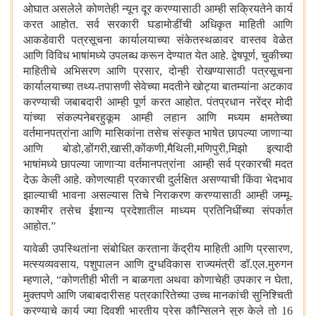
ओघात असलेले कोणतेही न्यून दूर करण्यासाठी आम्ही सक्रियतेने कार्य
करत आहोत. सर्व सरकारी घडामोडींची अधिकृत माहिती आणि
आकडेवारी पत्रसूचना कार्यालयाच्या संकेतस्थळावर वास्तव वेळेत
आणि विविध भाषांमध्ये उपलब्ध करून देण्यात येत आहे. द्वेषपूर्ण
,
चुकीच्या
माहितीचे अभिसरण आणि प्रसार
,
दोन्ही रोखण्यासाठी पत्रसूचना
कार्यालयाच्या तथ्य-तपासणी सेवेच्या मदतीने खोट्या बातम्यांना अटकाव
करण्याची जबाबदारी आम्ही पूर्ण करत आहोत. पंतप्रधान नरेंद्र मोदी
यांच्या संकल्पनेबरहुकूम आम्ही लहान आणि मध्यम क्षमतेच्या
वर्तमानपत्रांना आणि मासिकांना तसेच संस्कृत भाषेत छापल्या जाणाऱ्या
आणि बोडो
,
डोंगरी
,
खासी
,
कोंकणी
,
मैथिली
,
मणिपुरी
,
मिझो
इत्यादी
भाषांमध्ये छापल्या जाणाऱ्या वर्तमानपत्रांना आम्ही सर्व प्रकारची मदत
देऊ केली आहे. कोणत्याही प्रकारची दुर्लक्षित असण्याची किंवा भेदभाव
झाल्याची भावना असल्यास तिचे निराकरण करण्यासाठी आम्ही जम्मू-
काश्मीर तसेच ईशान्य प्रदेशातील माध्यम प्रतिनिधींच्या संपर्कात
आहोत.
”
यावेळी उपस्थितांना संबोधित करताना केंद्रीय माहिती आणि प्रसारण
,
मत्स्यव्यवसाय
,
पशुपालन आणि दुग्धविकास राज्यमंत्री डॉ.एल.मुरुगन
म्हणाले
,
“
कोणतीही भीती न बाळगता अथवा कोणाचेही उपकार न घेता
,
मुक्तपणे आणि जबाबदारीसह पत्रकारितेच्या उच्च मानकांची सुनिश्चिती
करण्याचे कार्य ज्या दिवशी भारतीय प्रेस कौन्सिलने सुरु केले तो
16