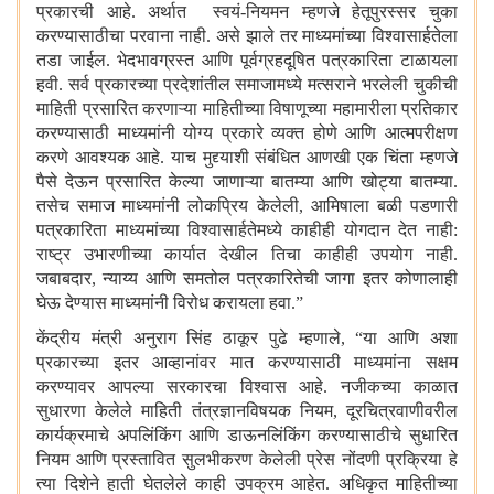
प्रकारची आहे. अर्थात स्वयं-नियमन म्हणजे हेतूपुरस्सर चुका
करण्यासाठीचा परवाना नाही. असे झाले तर माध्यमांच्या विश्वासार्हतेला
तडा जाईल. भेदभावग्रस्त आणि पूर्वग्रहदूषित पत्रकारिता टाळायला
हवी. सर्व प्रकारच्या प्रदेशांतील समाजामध्ये मत्सराने भरलेली चुकीची
माहिती प्रसारित करणाऱ्या माहितीच्या विषाणूच्या महामारीला प्रतिकार
करण्यासाठी माध्यमांनी योग्य प्रकारे व्यक्त होणे आणि आत्मपरीक्षण
करणे आवश्यक आहे. याच मुद्द्याशी संबंधित आणखी एक चिंता म्हणजे
पैसे देऊन प्रसारित केल्या जाणाऱ्या बातम्या आणि खोट्या बातम्या.
तसेच समाज माध्यमांनी लोकप्रिय केलेली
,
आमिषाला बळी पडणारी
पत्रकारिता माध्यमांच्या विश्वासार्हतेमध्ये काहीही योगदान देत नाही:
राष्ट्र उभारणीच्या कार्यात देखील तिचा काहीही उपयोग नाही.
जबाबदार
,
न्याय्य आणि समतोल पत्रकारितेची जागा इतर कोणालाही
घेऊ देण्यास माध्यमांनी विरोध करायला हवा.
”
केंद्रीय मंत्री अनुराग सिंह ठाकूर पुढे म्हणाले
,
“
या आणि अशा
प्रकारच्या इतर आव्हानांवर मात करण्यासाठी माध्यमांना सक्षम
करण्यावर आपल्या सरकारचा विश्वास आहे. नजीकच्या काळात
सुधारणा केलेले माहिती तंत्रज्ञानविषयक नियम
,
दूरचित्रवाणीवरील
कार्यक्रमाचे अपलिंकिंग आणि डाऊनलिंकिंग करण्यासाठीचे सुधारित
नियम आणि प्रस्तावित सुलभीकरण केलेली प्रेस नोंदणी प्रक्रिया हे
त्या दिशेने हाती घेतलेले काही उपक्रम आहेत. अधिकृत माहितीच्या