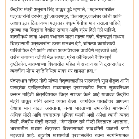
केंद्रीय मंत्री अनुराग सिंह ठाकूर पुढे म्हणाले
,
“
महानगरांमधील
पत्रकारांनी दरभंगा
,
पुरी
,
सहारणपूर
,
विलासपूर
,
जालंधर कोची आणि
अशाच इतर ठिकाणच्या पत्रकार बंधू-भगिनींचा मान राखला पाहिजे
,
तुमच्या त्या मित्रांना देखील सन्मान आणि श्रेय दिले गेले पाहिजे.
बातमीमध्ये जागा अथवा स्थानक याला महत्त्व नको. चैतन्यपूर्ण माध्यम
चित्रासाठी पत्रकारांना उत्तम मानधन देणे
,
चांगल्या कार्यासाठी
पारितोषिक देणे आणि त्यांचा आत्मविश्वास वाढविणे महत्त्वाचे आहे.
तसेच जगाच्या गतीशी मेळ साधत
,
प्रेस कौन्सिलने वैविध्यपूर्ण
दृष्टीकोन
,
बातम्यांच्या विश्वातील महिलांचे संरक्षण आणि ट्रान्सजेंडर
व्यक्तींना योग्य प्रतिनिधित्व यावर भर द्यायला हवा.
”
पंतप्रधान नरेंद्र मोदी यांच्या नेतृत्वाखालील सरकारने सुलभीकृत आणि
पारदर्शक प्रक्रियांच्या माध्यमातून प्रशासकीय नियम सुव्यवस्थित
करून माहिती क्षेत्रविषयक चित्र सशक्त केले आहे याबाबत केंद्रीय
मंत्री ठाकूर यांनी आनंद व्यक्त केला. जागतिक पातळीवर आपल्या
देशाचा मान वाढत असताना
,
नव्या भारताच्या उभारणीत माध्यमांनी
अधिक मोठी आणि रचनात्मक भूमिका घ्यावी अशी अपेक्षा त्यांनी व्यक्त
केली. केंद्रीय मंत्री म्हणाले
,
“
वेगासोबत सर्व गोष्टी विस्तारत असताना
,
भारतातील माध्यम क्षेत्राच्या विस्तारामध्ये सावधगिरी पाळली जाणे
महत्त्वाचे आहे. बहुतांश माध्यमांची प्रशासकीय रचना स्वयंनियामक