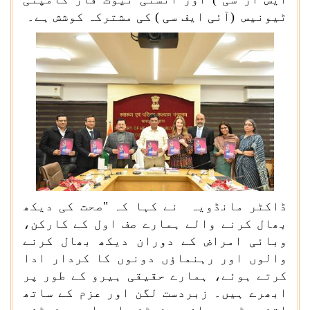
ٹیونیس (آئی ایف سی ) کی مشترکہ کوشش ہے۔
ڈاکٹر مانڈویہ نے کہا کہ "صحت کی دیکھ
بھال کرنے والے ہمارے صف اول کے کارکن،
وبائی امراض کے دوران دیکھ بھال کرنے
والوں اور رہنماؤں دونوں کا کردار ادا
کرتے ہوئے، ہمارے حقیقی ہیرو کے طور پر
ابھرے ہیں۔ زبردست لگن اور عزم کے ساتھ