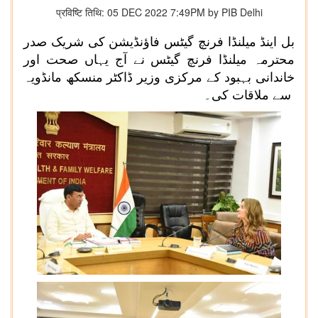
प्रविष्टि तिथि: 05 DEC 2022 7:49PM by PIB Delhi
بل اینڈ میلنڈا فرنچ گیٹس فاؤنڈیشن کی شریک صدر
محترمہ میلنڈا فرنچ گیٹس نے آج یہاں صحت اور
خاندانی بہبود کے مرکزی وزیر ڈاکٹر منسکھ مانڈویہ
سے ملاقات کی۔