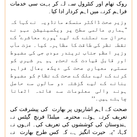
روک تھام اور کنٹرول سے لے کر بہت سی خدمات
فراہم کرنے میں اہم کردار ادا کیا۔
وزیر صحت ڈاکٹر منسکھ مانڈویہ نے کہا کہ
"ہماری عالمی سطح پر ویکسینیشن مہم نے
بحران سے نمٹنے کے لیے 'پورے معاشرے' کے
نقطہ نظر کی طاقت کا مظاہرہ کیا۔ عزت مآب
وزیر اعظم جناب نریندر مودی جی کی مضبوط
اور قابل قیادت کے تحت، ہم ہر شہری کو
سستی، معیاری صحت کی دیکھ بھال فراہم
کرنے کے لیے ملک کے صحت کے نظام کو مضبوط
بنانے کے لیے گزشتہ دو سالوں سے حاصل
ہونے والی معلومات سے فائدہ اٹھانا
چاہتے ہیں۔’’
صحت کے اہم اشاریوں پر بھارت کی پیشرفت کی
تعریف کرتے ہوئے، محترمہ میلنڈا فرنچ گیٹس نے
ہندوستان کی کوششوں کی تعریف کی۔ انہوں نے
کہا، "یہ حیرت انگیز ہے کہ کس طرح بھارت نے