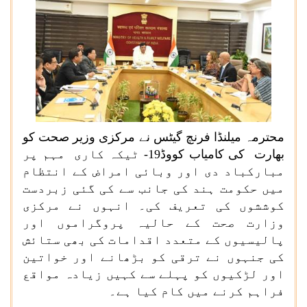
محترمہ میلنڈا فرنچ گیٹس نے مرکزی وزیر صحت کو
بھارت کی کامیاب کووڈ
-19
ٹیکہ کاری مہم پر
مبارکباد دی اور وبائی امراض کے انتظام
میں حکومت ہند کی جانب سے کی گئی زبردست
کوششوں کی تعریف کی۔ انہوں نے مرکزی
وزارت صحت کے حالیہ پروگراموں اور
پالیسیوں کے متعدد اقدامات کی بھی ستائش
کی جنہوں نے ترقی کو بڑھانے اور خواتین
اور لڑکیوں کو پہلے سے کہیں زیادہ مواقع
فراہم کرنے میں کام کیا ہے۔