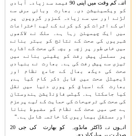
اتنے کم وقت میں اپنی 90 فیصد سے زیادہ آبادی
کو ویکسینیشن دی۔ بھارت وبائی مرض سے
لڑنے اور سب سے زیادہ کمزور گروپوں پر
اس کے اثرات کو کم کرنے کے لیے اختراعات
میں ایک چیمپئن رہا ہے۔ ملک نے لاکھوں
شہریوں کی صحت کے نتائج کو بہتر بنانے
میں خاص طور پر زچہ و بچہ کی صحت کے اشارے
پر مسلسل پیش رفت کو یقینی بنانے میں
تیزی سے پیش رفت کی ہے۔ بھارت نے بنیادی
صحت کی دیکھ بھال کے جامع نظام اور
ڈیجیٹل صحت میں قابل ذکر کام کیا ہے،
بھارت کے اسباق کو پوری دنیا میں نقل
کیا جاسکتا ہے۔ گیٹس فاؤنڈیشن ہندوستان
کی صحت کی ترجیحات کی حمایت کے لیے پرعزم
ہے جس میں صحت کے نظام کو مضبوط بنانا
اور مستقل بیماریوں کا خاتمہ شامل ہے۔"
انہوں نے ڈاکٹر مانڈویہ کو بھارت کی جی
20
صدارت پر مبارکباد دی۔