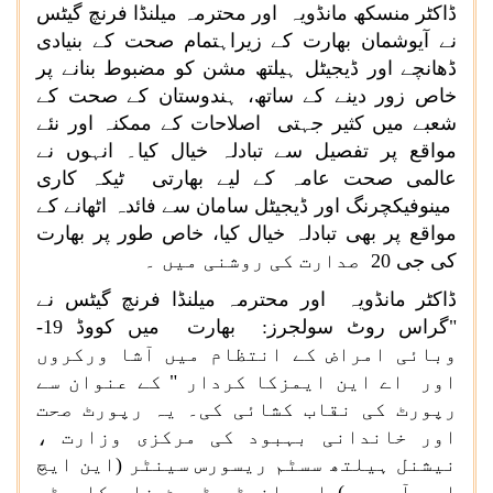
ڈاکٹر منسکھ مانڈویہ اور محترمہ میلنڈا فرنچ گیٹس
نے آیوشمان بھارت کے زیراہتمام صحت کے بنیادی
ڈھانچے اور ڈیجیٹل ہیلتھ مشن کو مضبوط بنانے پر
خاص زور دینے کے ساتھ، ہندوستان کے صحت کے
شعبے میں کثیر جہتی اصلاحات کے ممکنہ اور نئے
مواقع پر تفصیل سے تبادلہ خیال کیا۔ انہوں نے
عالمی صحت عامہ کے لیے بھارتی ٹیکہ کاری
مینوفیکچرنگ اور ڈیجیٹل سامان سے فائدہ اٹھانے کے
مواقع پر بھی تبادلہ خیال کیا، خاص طور پر بھارت
کی جی
20
صدارت کی روشنی میں ۔
ڈاکٹر مانڈویہ اور محترمہ میلنڈا فرنچ گیٹس نے
"گراس روٹ سولجرز: بھارت میں کووڈ
-19
وبائی امراض کے انتظام میں آشا ورکروں
اور اے این ایمزکا کردار " کے عنوان سے
رپورٹ کی نقاب کشائی کی۔ یہ رپورٹ صحت
اور خاندانی بہبود کی مرکزی وزارت ،
نیشنل ہیلتھ سسٹم ریسورس سینٹر (این ایچ
ایس آر سی ) اور انسٹی ٹیوٹ فار کامپٹی