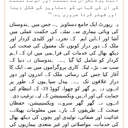
اتنے بڑے بحران سے نمٹنے اور اس سے نمٹنے
کی ان کی کہانی کو دستاویز کی شکل دینا
اور شیئر کرنا ضروری ہے۔’’
یہ رپورٹ ایک جامع دستاویز ہے جس میں ہندوستان
کی وبائی بیماری سے نمٹنے کی حکمت عملی میں
آشا اور اےاین ایم کے تجربے اور کلیدی کردار اور
ملک کے دور دراز کونوں تک معمول کی صحت کی
دیکھ بھال کی خدمات کی فراہمی میں ان کے اہم
کردار کو شامل کیا گیا ہے۔ ہندوستان نے دنیا کے
سب سے بڑے ٹیکہ کاری پروگراموں میں سے ایک کا
آغاز کیا جس کی رسائی ملک کے اندرون اور دور
دراز علاقوں تک ہے۔ پیدل سپاہیوں کے طور پر
انہوں نے ہر گھر کو چھوا، کووڈ
-19
کے انتظام کی
حمایت کی اور انہیں ویکسینیشن کے لیے ترغیب دی۔
انہوں نے گھر گھر سروے، ویکسینیشن، حفظان
صحت کے طریقوں کے بارے میں معلومات پھیلانے،
غذائیت اور صفائی، تولیدی اور بچوں کی دیکھ بھال
کی خدمات، مواصلاتی اور غیر متعدی بیماریوں کی