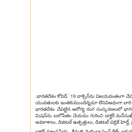
భారతదేశం కోవిడ్‌ `19 వాక్సిన్‌ను విజయవంతంగా చేపట్
యువతులకు ఇంతకుముందెన్నడూ లేనివిఆధంగా వారి పురో
భారతదేశం చేపట్టిన ఆరోగ్య రంగ సంస్కరణలలో భాగంగా
మిషన్‌ను బలోపేతం చేయడం గురించి డాక్టర్‌ మన్‌సుఖ్
అవకాశాలు, డిజిటల్‌ ఉత్పత్తులు, డిజిటల్‌ పబ్లిక్‌ హెల్త
డాక్టర్‌ మాండవీయ , శ్రీమతి మెలిండా ఫ్రెంచ్‌ గేట్స్