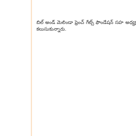
బిల్ అండ్ మెలిండా ఫ్రెంచ్ గేట్స్ ఫౌండేషన్ సహ అధ్యక
కలుసుకున్నారు.