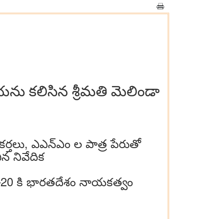
ీయను కలిసిన శ్రీమతి మెలిండా
కర్తలు, ఎఎన్ఎం ల పాత్ర పేరుతో
ిన నివేదిక
 జి–20 కి భారతదేశం నాయకత్వం