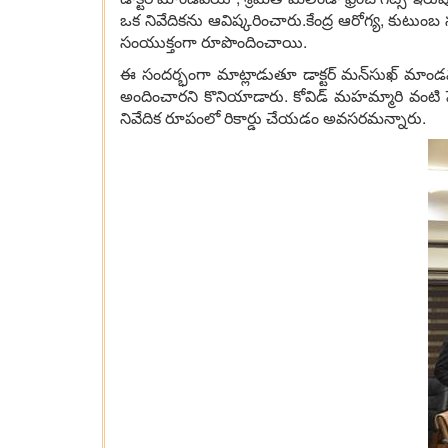
ఒక నివేదికను ఆవిష్కరించారు.కేంద్ర ఆరోగ్య, కుటుంబ సంక్షేమ 
సంయుక్తంగా రూపొందించాయి.
ఈ సందర్భంగా మాట్లాడుతూ డాక్టర్‌ మన్‌సుఖ్‌ మాండ
అందించారని కొనియాడారు. కోవిడ్‌ మహమ్మారి వంటి పె
నివేదిక రూపంలో రికార్డు చేయడం అవసరమన్నారు.