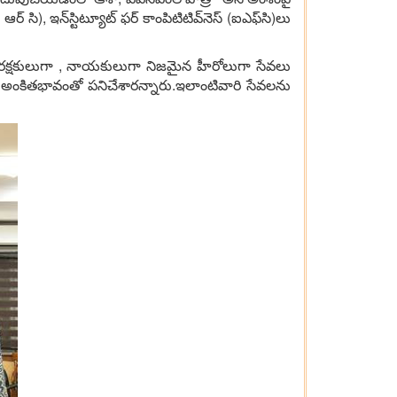
్‌ సి), ఇన్‌స్టిట్యూట్‌ ఫర్‌ కాంపిటిటివ్‌నెస్‌ (ఐఎఫ్‌సి)లు
 సంరక్షకులుగా , నాయకులుగా నిజమైన హీరోలుగా సేవలు
్ధి అంకితభావంతో పనిచేశారన్నారు.ఇలాంటివారి సేవలను