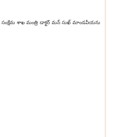
ుటుంబ సంక్షేమ శాఖ మంత్రి డాక్టర్ మన్ సుఖ్ మాండవీయను