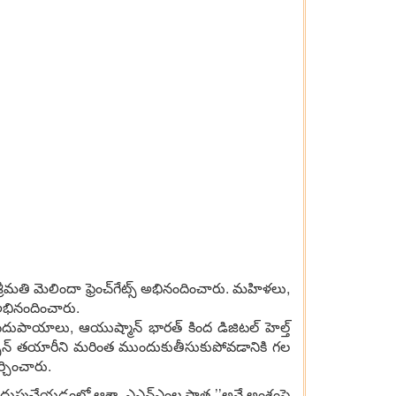
ీమతి మెలిందా ఫ్రెంచ్‌గేట్స్‌ అభినందించారు. మహిళలు,
అభినందించారు.
పాయాలు, ఆయుష్మాన్‌ భారత్‌ కింద డిజిటల్‌ హెల్త్‌
వాక్సిన్‌ తయారీని మరింత ముందుకుతీసుకుపోవడానికి గల
చర్చించారు.
ారిని అదుపుచేయడంలో ఆశా, ఎఎన్‌ఎంల పాత్ర ’’అనే అంశంపై