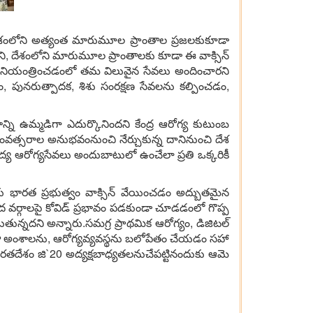
 దేశంలోని అత్యంత మారుమూల ప్రాంతాల ప్రజలకుకూడా
ందని, దేశంలోని మారుమూల ప్రాంతాలకు కూడా ఈ వాక్సిన్‌
ారిని నియంత్రించడంలో తమ విలువైన సేవలు అందించారని
ారం, పునరుత్పాదక, శిశు సంరక్షణ సేవలను కల్పించడం,
న్ని ఉమ్మడిగా ఎదుర్కొనిందని కేంద్ర ఆరోగ్య కుటుంబ
సంవత్సరాల అనుభవంనుంచి నేర్చుకున్న దానినుంచి దేశ
య ఆరోగ్యసేవలు అందుబాటులో ఉంచేలా ప్రతి ఒక్కరికీ
జలకు భారత ప్రభుత్వం వాక్సిన్‌ వేయించడం అద్బుతమైన
ర్గాలపై కోవిడ్‌ ప్రభావం పడకుండా చూడడంలో గొప్ప
డుతున్నదని అన్నారు.సమగ్ర ప్రాథమిక ఆరోగ్యం, డిజిటల్‌
యతా అంశాలను, ఆరోగ్యవ్యవస్థను బలోపేతం చేయడం సహా
ారతదేశం జి`20 అద్యక్షబాధ్యతలనుచేపట్టినందుకు ఆమె