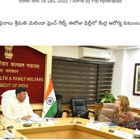
प्रविष्टि तिथि: 05 DEC 2022 7:49PM by PIB Hyderabad
్షురాలు శ్రీమతి మెలిండా ఫ్రెంచ్ గేట్స్ ఈరోజు ఢిల్లీలో కేంద్ర ఆరోగ్య క