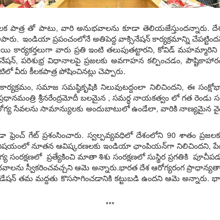
ల కీలక పాత్ర తో పాటు, వారి అనుభవాలను కూడా తెలియజేస్తుందన్నారు.
పారు. ఇండియా ప్రపంచంలోనే అతిపెద్ద వాక్సినేషన్‌ కార్యక్రమాన్ని చేపట్టి
 స్థాయి కార్యకర్తలుగా వారు ప్రతి ఇంటి తలుపుతట్టారని, కోవిడ్‌ మహమ్మ
్సినేషన్‌, పరిశుభ్ర విధానాలపై ప్రజలకు అవగాహన కల్పించడం, పౌష్టికాహ
లో వీరు కీలకపాత్ర పోషించినట్లు చెప్పారు.
ర్యక్రమం, సమాజ సమష్ఠికృషికి నిలువుటద్దంలా నిలిచిందని, ఈ సంక్షోభా
ప్రధానమంత్రి శ్రీనరేంద్రమోదీ బలమైన , సమర్ధ నాయకత్వం లో గత రెండు 
ోగ్య సేవలను సామాన్యులకు అందుబాటులో ఉండేలా, వారికి నాణ్యమైన వైద్
ా ఫ్రెంచ్‌ గేట్‌ ప్రశంసించారు. స్వల్పవ్యవధిలో దేశంలోని 90 శాతం ప్ర
విషయంలో నూతన ఆవిష్కరణలకు ఇండియా ఛాంపియన్‌గా నిలిచిందని, పేద వ
గ్య సంరక్షణలో ప్రత్యేకించి మాతా శిశు సంరక్షణలో సుస్థిర ప్రగతికి పూచీప
భవాలను స్వీకరించవచ్చని ఆమె అన్నారు.భారత దేశ ఆరోగ్యరంగ ప్రాధాన్
ండేషన్‌ తమ మద్దతు కొససాగించడానికి కట్టుబడి ఉందని ఆమె అన్నారు. భ
***