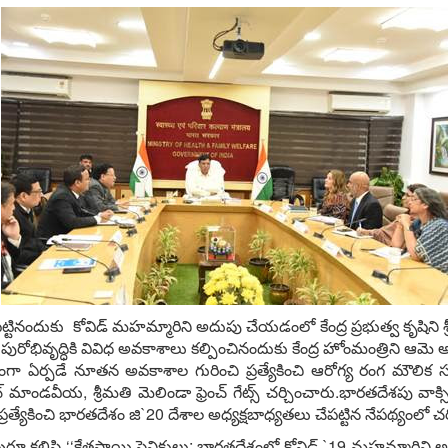
టినందుకు కోవిడ్‌ మహమ్మారిని అదుపు చేయడంలో కేంద్ర ప్రభుత్వ కృషిని శ్ర
భివృద్ధికి వివిధ అవకాశాలు కల్పించినందుకు కేంద్ర హోంమంత్రిని ఆమె 
 ఏర్పడే నూతన అవకాశాల గురించి ప్రత్యేకించి ఆరోగ్య రంగ మౌలిక సదు
‌ మాండవీయ, శ్రీమతి మెలిండా ఫ్రెంచ్‌ గేట్స్‌ చర్చించారు.భారతదేశపు 
్‌, ప్రత్యేకించి భారతదేశం జి`20 దేశాల అధ్యక్షబాధ్యతలు చేపట్టిన నేపథ్యంలో 
‌ ఇరువురూ కలిసి ‘‘క్షేత్రస్థాయి సైనికులు: భారతదేశంలో కోవిడ్‌ `19 మహమ్మ