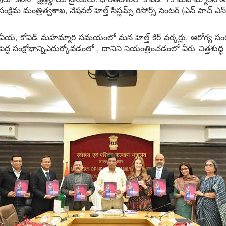
మంత్రిత్వశాఖ, నేషనల్‌ హెల్త్‌ సిస్టమ్స్‌ రిసోర్స్‌ సెంటర్‌ (ఎన్‌ హెచ్‌ ఎస్‌ ఆర
వీయ, కోవిడ్‌ మహమ్మారి సమయంలో మన హెల్త్‌ కేర్‌ వర్కర్లు, ఆరోగ్య
ద్ద సంక్షోభాన్నిఎదుర్కోవడంలో , దానిని నియంత్రించడంలో వీరు చిత్తశుద