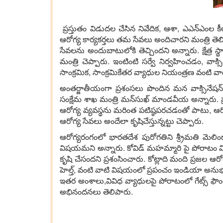
ప్రస్తుతం విడుదల చేసిన నివేదిక, ఆశా, ఎఎన్‌ఎం
ఆరోగ్య కార్యకర్తలు తమ సేవలు అందిచారని మంత్రి తెలి
సేవలను అందుబాటులోకి తెచ్చిందని అన్నారు. క్షేత్ర
మంత్రి చెప్పారు. ఇంటింటి సర్వే నిర్వహించడం, వాక
సాంక్రమిక, సాంక్రమికేతర వ్యాధుల నియంత్రణ వంటి వాటి
అంతర్జాతీయంగా ప్రశంసలు పొందిన మన వాక్సినేషన్‌కా
సంక్షేమ శాఖ మంత్రి మన్‌సుఖ్‌ మాండవీయ అన్నారు. 
ఆరోగ్య వ్యవస్థను మరింత పటిష్ఠపరచడంతో పాటు, ఆర
ఆరోగ్య సేవలు అందేలా కృషిచేస్తున్నట్టు చెప్పారు.
ఆరోగ్యరంగంలో భారతదేశ పురోగతిని శ్ర్రీమతి మెలిండ
విషయమని అన్నారు. కోవిడ్‌ మహమ్మారి పై పోరాటం 
కృషి చేసందని ప్రశంసించారు. కోట్లాది మంది ప్రజల ఆరో
హెల్త్‌, వంటి వాటి విషయంలో ప్రపంచం ఇండియా అను
ఇతర అంశాలు,వివిధ వ్యాధులపై పోరాటంలో గేట్స్‌ ఫౌ
అభినందనలు తెలిపారు.