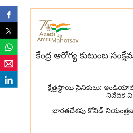
కేంద్ర ఆరోగ్య కుటుంబ సంక్ష
క్షేత్రస్థాయి సైనికులు: ఇండి
నివేదిక వ
భారతదేశపు కోవిడ్ నియంత్రణ 