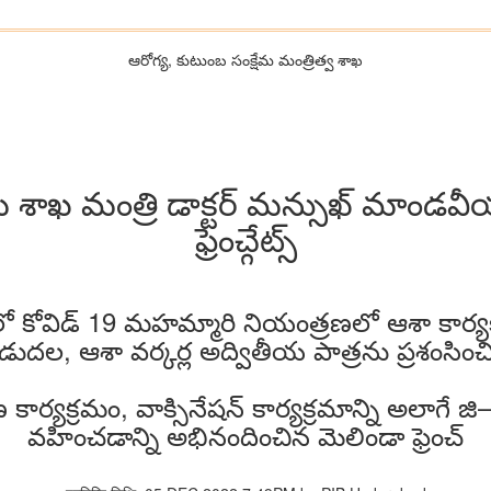
ఆరోగ్య, కుటుంబ సంక్షేమ‌ మంత్రిత్వ శాఖ
ేమ శాఖ మంత్రి డాక్టర్ మన్సుఖ్ మాండవ
ఫ్రెంచ్గేట్స్
యాలో కోవిడ్ 19 మహమ్మారి నియంత్రణలో ఆశా కార్య
ిడుదల, ఆశా వర్కర్ల అద్వితీయ పాత్రను ప్రశంసించ
కార్యక్రమం, వాక్సినేషన్ కార్యక్రమాన్ని అలాగే
వహించడాన్ని అభినందించిన మెలిండా ఫ్రెంచ్