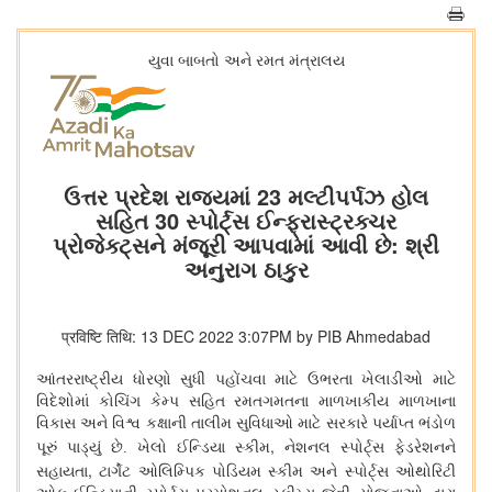
યુવા બાબતો અને રમત મંત્રાલય
ઉત્તર પ્રદેશ રાજ્યમાં 23 મલ્ટીપર્પઝ હોલ
સહિત 30 સ્પોર્ટ્સ ઈન્ફ્રાસ્ટ્રક્ચર
પ્રોજેક્ટ્સને મંજૂરી આપવામાં આવી છે: શ્રી
અનુરાગ ઠાકુર
प्रविष्टि तिथि: 13 DEC 2022 3:07PM by PIB Ahmedabad
આંતરરાષ્ટ્રીય ધોરણો સુધી પહોંચવા માટે ઉભરતા ખેલાડીઓ માટે
વિદેશોમાં કોચિંગ કેમ્પ સહિત રમતગમતના માળખાકીય માળખાના
વિકાસ અને વિશ્વ કક્ષાની તાલીમ સુવિધાઓ માટે સરકારે પર્યાપ્ત ભંડોળ
,
પૂરું પાડ્યું છે. ખેલો ઈન્ડિયા સ્કીમ
નેશનલ સ્પોર્ટ્સ ફેડરેશનને
,
સહાયતા
ટાર્ગેટ ઓલિમ્પિક પોડિયમ સ્કીમ અને સ્પોર્ટ્સ ઓથોરિટી