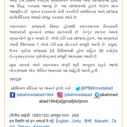
ઓફ ઈન્ડિયાની સ્પોર્ટ્સ પ્રમોશનલ સ્કીમ્સ જેવી યોજનાઓ દ્વારા
આ સિદ્ધ કરવામાં આવ્યું છે. આ યોજનાઓ હેઠળ ભંડોળ માંગ
આધારિત છે. પ્રાપ્ત દરખાસ્તો તેની તકનીકી સંભવિતતા અને યોજના
માર્ગદર્શિકાના આધારે મંજૂર કરવામાં આવે છે.
‘
રમતગમત’ રાજ્યનો વિષય હોવાથી રમતગમતના વિકાસની
જવાબદારી મુખ્યત્વે રાજ્ય સરકારની છે. કેન્દ્ર સરકાર તેમના
,
પ્રયત્નોને પૂરક બનાવે છે. ખેલો ઈન્ડિયા યોજના હેઠળ
આ મંત્રાલયે
1
,
ઝાંસી જિલ્લામાં
ખેલો ઈન્ડિયા સેન્ટરને મંજૂરી આપી છે. વધુમાં
23
30
ઉત્તર પ્રદેશ રાજ્યમાં
વિવિધલક્ષી હોલ સહિત
સ્પોર્ટ્સ
ઈન્ફ્રાસ્ટ્રક્ચર પ્રોજેક્ટ્સને મંજૂરી આપવામાં આવી છે.
યુવા બાબતો અને રમતગમત મંત્રી શ્રી અનુરાગ ઠાકુરે આજે
લોકસભામાં એક લેખિત જવાબમાં આ માહિતી આપી હતી.
YP/GP
સોશિયલ મીડિયા પર અમને ફોલો કરો :
@PIBAhmedabad
/
pibahmedabad1964
/pibahmedabad
pibahmed
abad1964[at]gmail[dot]com
(रिलीज़ आईडी: 1883133)
आगंतुक पटल : 269
इस विज्ञप्ति को इन भाषाओं में पढ़ें:
English
,
Urdu
,
हिन्दी
,
Marathi
,
Ta
mil
,
Telugu
,
Kannada