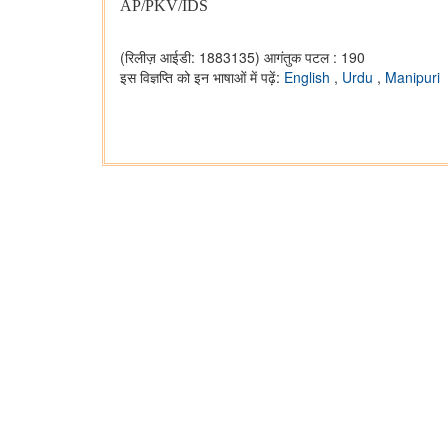
AP/PKV/IDS
(रिलीज़ आईडी: 1883135)
आगंतुक पटल : 190
इस विज्ञप्ति को इन भाषाओं में पढ़ें:
English
,
Urdu
,
Manipuri